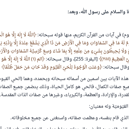
ة والسلام على رسول الله، وبعد:
يوم) في آيات من القرآن الكريم، منها قوله سبحانه:
اللَّهُ لَا إِلَهَ إِلَّا هُوَ الْ
ْمٌ لَهُ مَا فِي السَّمَاوَاتِ وَمَا فِي الْأَرْضِ مَنْ ذَا الَّذِي يَشْفَعُ عِنْدَهُ إِلَّا بِإِذْنِهِ يَع
مْ وَلَا يُحِيطُونَ بِشَيْءٍ مِنْ عِلْمِهِ إِلَّا بِمَا شَاءَ وَسِعَ كُرْسِيُّهُ السَّمَاوَاتِ وَالْأَرْ
 الْعَظِيمُ (٢٥٥)
[البقرة: 255]، وقال سبحانه:
الم (١) اللَّهُ لَا إِلَهَ إِلَّا هُوَ الْحَيُّ ‌الْقَيُّومُ
وَعَنَتِ الْوُجُوهُ لِلْحَيِّ ‌الْقَيُّومِ وَقَدْ خَابَ مَنْ حَمَلَ ظُلْمًا
[ط
هذه الآيات بين اسمين من أسمائه سبحانه وبحمده، وهما (الحي القيوم)
 صفات الكمال، فالحي هو كامل الحياة، وذلك يتضمن جميع الصفات الذ
والقدرة، والإرادة، والعظمة، والكبرياء، وغيرها من صفات الذات المقدسة.
لقيّوميّة وله معنيان:
و الذي قام بنفسه، وعظمت صفاته، واستغنى عن جميع مخلوقاته.