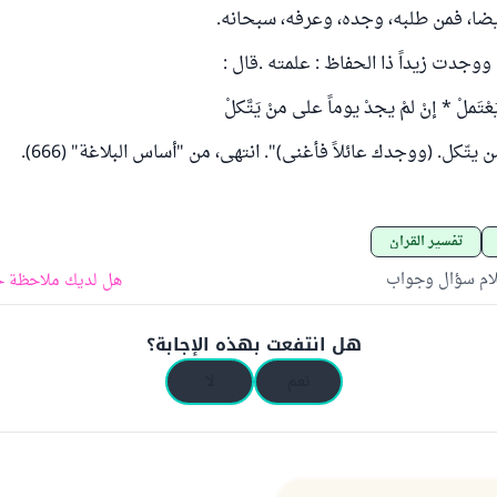
أيضا، فمن طلبه، وجده، وعرفه، سبحانه.
وجدت زيداً ذا الحفاظ : علمته .قال :
َعْتَملْ * إنْ لمْ يجدْ يوماً على منْ يَتَّكلْ
يتّكل. (ووجدك عائلاً فأغنى)". انتهى، من "أساس البلاغة" (666).
تفسير القرآن
لام سؤال وجواب
هل لديك ملاحظة ح
هل انتفعت بهذه الإجابة؟
نعم
لا