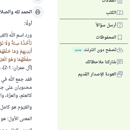
المقالات
الحمد لله والصلا
الكتب
أولًا:
أرسل سؤالاً
ورد اسم الله (الق
المحفوظات
تَأْخُذُهُ سِنَةٌ وَلَا نَو
تصفح دون انترنت
جديد
أَيْدِيهِمْ وَمَا خَلْفَهُ
حِفْظُهُمَا وَهُوَ الْعَلِيُّ
شاركنا ملاحظاتك
[آل عمران: 1-2]، وقال سبحانه:
العودة للإصدار القديم
فقد جمع الله في 
محتويان على جميع
كالعلم، والعزّة، 
والقيّوم هو كامل ا
المعنى الأول: ه