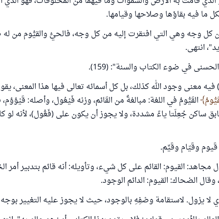
و الذي قامت به الأرض والسموات وما فيهما من المخلوقات، فهو الذي أ
 لكل ما فيه بقاؤها وصلاحها وقيامها.
من كل وجه وهي التي افتقرت إليه من كل وجه، فالحيُّ والقيُّوم من له
ريد"، انتهى.
لحسنى في ضوء الكتاب والسنة": (159).
) فيه معنى وجود الله كذلك، بل كل أسمائه تعالى فيها هذا المعنى، يقو
َيُّومُ
القَيُّومُ في اللغة: مبالغةٌ من القَائم، وزنه فَيْعُول، وأصله: قَيْوُوُ
ابق ساكن جُعِلَتا ياءً مشددة، ولا يجوز أن يكون على (فَعُّول)، لأنه لو 
وم وقَيّام وقَيِّم.
قال مجاهد: القيوم: القائم على كل شيء، وتأويله: أنه قائم بتدبير أمر ا
 وقال الضحاك: القيوم: الدائم الوجود.
ي لا يزول. لاستقامة وصْفِهِ بالوجود، حيث لا يجوز عليه التغيير بوجه