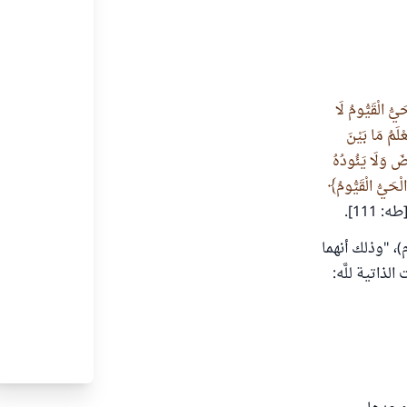
حَيُّ ‌الْقَيُّومُ لَا
ْلَمُ مَا بَيْنَ
ضَ وَلَا يَئُودُهُ
ه: 111].
، "وذلك أنهما
اتية للَّه: