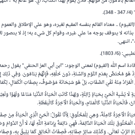
عالم بالأمور، من قولهم: فلان يقوم بهذا الكتاب، أي: هو عالم به"، انتهى
3).
القيوم) .. معناه القائم بنفسه المقيم لغيره، وهو علي الإطلاق والعموم ل
 بذاته لا يتوقف بوجه ما علي غيره، وقوام كل شيء به؛ إذ لا يتصور ل
، انتهى.
(6/ 1803).
 اسم الله (القيوم) لمعنى الوجود: "ابن أبي العز الحنفي" يقول رحمه الله
ُ، إِذْ هُوَ مُخْتَصٌّ بِعَدَمِ النَّوْمِ وَالسِّنَةِ، دُونَ خَلْقِهِ، فَإِنَّهُمْ يَنَامُونَ. وَفِي ذَلِكَ إِ
َ الْمُرَادُ مِنْهُ نَفْيَ الصِّفَاتِ، بَلْ هُوَ سُبْحَانَهُ مَوْصُوفٌ، بِصِفَاتِ الْكَمَالِ، لِكَمَال
ةٍ لَا يُشْبِهُ الْحَيَّ بِحَيَاةٍ زَائِلَةٍ، وَلِهَذَا كَانَتِ الْحَيَاةُ الدُّنْيَا مَتَاعًا وَلَهْوًا وَلَعِبًا
نُ، فَالْحَيَاةُ الدُّنْيَا كَالْمَنَامِ، وَالْحَيَاةُ الْآخِرَةُ كَالْيَقَظَةِ.
حَيَاةُ الْآخِرَةُ كَامِلَةٌ، وَهِيَ لِلْمَخْلُوقِ: لِأَنَّا نَقُولُ: الْحَيُّ الَّذِي الْحَيَاةُ مِنْ صِفَا
لْمَخْلُوقَ تِلْكَ الْحَيَاةَ الدَّائِمَةَ، فَهِيَ دَائِمَةٌ بِإِدَامَةِ اللَّهِ لَهَا، لَا أَنَّ الدَّوَامَ وَ
َاةِ الرَّبِّ تَعَالَى. وَكَذَلِكَ سَائِرُ صِفَاتِهِ، فَصِفَاتُ الْخَالِقِ كَمَا يَلِيقُ بِهِ، وَصِفَا