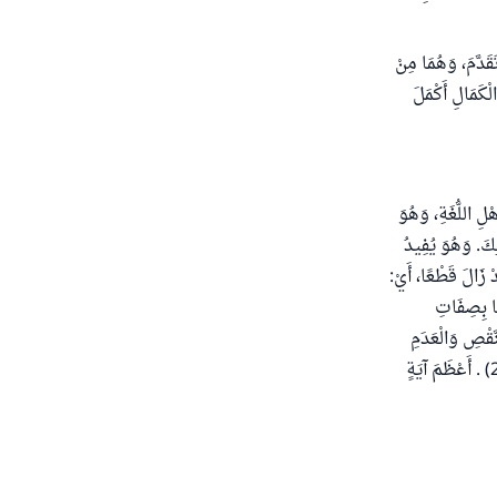
قَدَّمَ، وَهُمَا مِنْ
لْكَمَالِ أَكْمَلَ
هْلِ اللُّغَةِ، وَهُوَ
لِكَ. وَهُوَ يُفِيدُ
دْ زَالَ قَطْعًا، أَيْ:
فًا بِصِفَاتِ
َّقْصِ وَالْعَدَمِ
[البقرة: 255] (الْبَقَرَةِ: 255) . أَعْظَمَ آيَةٍ