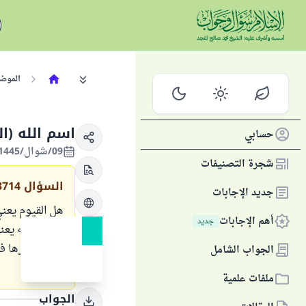
الموض
اسم الله (ال
حسابي
09/شوال/1445 الموافق 18/أبريل/2024
شجرة التصنيفات
السؤال
3714
جديد الإجابات
هل القيوم يعني
أهم الإجابات
جديد
أيّ اسم للّه يع
لم يرد ذكرها ف
الجواب الشامل
مَوْجُود؟
ملفات علمية
الجواب