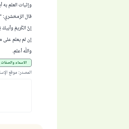
وإثبات العلم به 
قال الزمخشري: " و
إنَّ الكَريمَ وأبيكَ ي
إن لم يعلم على من 
والله أعلم.
الأسماء والصفات
المصدر
:
موقع الإس