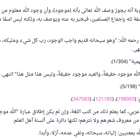
 أنه يجوز وصف الله تعالى بأنه (موجود)، وأن وجود الله معلوم من ا
ة لله بإجماع المسلمين، فيخبر به عنه ويوصف به، ولكنه ليس اسمًا م
 رحمه الله: "وهو سبحانه قديم واجب الوجود، رب كل شيء ومليكه، ه
هى .
(1/304).
الله موجود حقيقةً، والعبد موجود حقيقةً، وليس هذا مثل هذا" انتهى.
).
 (
198069
)، (
121180
)، (
347583
).
بي، كما يعلم ذلك من كتب اللغة، وإن لم يكن إطلاق عبارة "الله موج
 من معروف شعرهم ولا نثرهم؛ لكنها دائرة على ألسنة أهل العلم.
بمعنيين: إثباته، سبحانه، ونفي عدمه، أزلا، وأبدا.