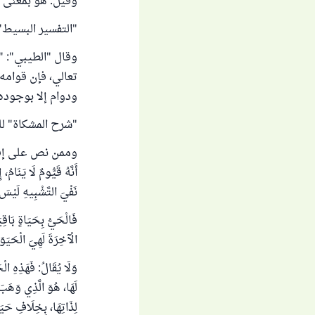
وقيل: هو بمعنى ال
"التفسير البسيط" (4/ 347 - 48
وقال "الطيبي": "(‌
تعالي، فإن قوامه
ودوام إلا بوجوده"
"شرح المشكاة" للطيبي: 
وممن نص على إفادة
أَنَّهُ قَيُّومٌ لَا يَنَام
نَفْيَ التَّشْبِيهِ لَيْس
فَالْحَيُّ بِحَيَاةٍ بَاقِيَ
الْآخِرَةَ لَهِيَ الْحَيَوَا
وَلَا يُقَالُ: فَهَذِهِ الْ
لَهَا، هُوَ الَّذِي وَهَبَ ا
لِذَاتِهَا، بِخِلَافِ حَي