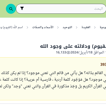
وعية
العقيدة
التوحيد
الأسماء والصفات
اسم الله (القيوم) و
قيوم) ودلالته على وجود الله
16,133
39
 القائم بذاته؟ هل يأتي من قائم التي تعني موجود؟ إذا لم يكن كذلك 
ني موجود؟ هل مَوْجُود كلمة أردية ، فارسية أم عربية؟ إذا كانت كلمة ع
ي القرآن الكريم بل وَجَدَ مذكورة في القرآن والتي تعني "وجد" ولكن لم