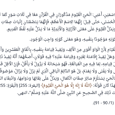
لِاسْمَيْنِ، أَعْنِي: الْحَيَّ الْقَيُّومَ مَذْكُورَانِ فِي الْقُرْآنِ مَعًا فِي ثَلَاثِ سُوَرٍ كَمَا تَ
الْحُسْنَى، حَتَّى قِيلَ: إِنَّهُمَا الِاسْمُ الْأَعْظَمُ، فَإِنَّهُمَا يَتَضَمَّنَانِ إِثْبَاتَ صِفَاتِ ا
دُلُّ الْقَيُّومُ عَلَى مَعْنَى الْأَزَلِيَّةِ وَالْأَبَدِيَّةِ مَا لَا يَدُلُّ عَلَيْهِ لَفْظُ الْقَدِيمِ.
َوْنِهِ مَوْجُودًا بِنَفْسِهِ، وَهُوَ مَعْنَى كَوْنِهِ وَاجِبَ الْوُجُودِ.
لْقَيَّامِ لِأَنَّ الْوَاوَ أَقْوَى مِنَ الْأَلِفِ، وَيُفِيدُ قِيَامَهُ بِنَفْسِهِ، بِاتِّفَاقِ الْمُفَسِّرِينَ وَأَ
َهَلْ يُفِيدُ إِقَامَتَهُ لِغَيْرِهِ وَقِيَامَهُ عَلَيْهِ؟ فِيهِ قَوْلَانِ، أَصَحُّهُمَا: أَنَّهُ يُفِيدُ ذَ
 قِيَامِهِ، لِمَا فِيهِ مِنَ الْمُبَالَغَةِ، فَهُوَ سُبْحَانَهُ لَا يَزُولُ لَا يَأْفُلُ، فَإِنَّ الْآفِلَ قَ
 وَلَا يَفْنَى وَلَا يَعْدَمُ، بَلْ هُوَ الدَّائِمُ الْبَاقِي الَّذِي لَمْ يَزَلْ وَلَا يَزَالُ، مَوْصُو
بِالْحَيِّ يَسْتَلْزِمُ سَائِرَ صِفَاتِ الْكَمَالِ، وَيَدُلُّ عَلَى بَقَائِهَا وَدَوَامِهَا، وَانْتِفَاءِ الن
لِهَذَا كَانَ قَوْلُهُ:
اللَّهُ لَا إِلَهَ إِلَّا هُوَ الْحَيُّ الْقَيُّومُ
َتَ ذَلِكَ فِي الصَّحِيحِ عَنِ النَّبِيِّ صَلَّى اللَّهُ عَلَيْهِ وَسَلَّمَ"، انتهى.
).