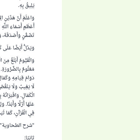
يَلِيقُ بِهِ.
وَاعْلَمْ أَنَّ هَذَيْنِ ا
أَعْظَمِ أَسْمَاءِ اللَّهِ 
تَضَمُّنٍ وَأَصْدَقَهُ، وَيَ
وَيَدُلُّ أَيْضًا عَلَى ك
وَالْقَيُّومُ أَبْلَغُ مِنَ ا
مَعْلُومٌ بِالضَّرُورَةِ. و
دَوَامَ قِيَامِهِ وَكَمَالَ
لَا يَغِيبُ وَلَا يَنْقُصُ
الْكَمَالِ. وَاقْتِرَانُهُ 
عَنْهَا أَزَلًا وَأَبَدًا. وَ
فِي الْقُرْآنِ، كَمَا ثَب
"شرح الطحاوية" (1/ 90 - 91
ثانيًا: