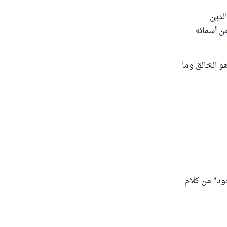
لدين
ن أسمائه
و الخالق وما
ود" من كلام