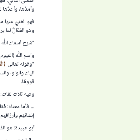
المعنى الثاني: ه
وأمدَّها، وأعدَّها
فهو الغنيّ عنها 
وهو الفَعَّالُ لما ي
"شرح أسماء الله ا
واسم الله (القيوم
"وقوله تعالى
الْق
الياء والواو، والس
قوومًا.
وفيه ثلاث لغات: قَي
... فأما معناه: ف
إنشائهم وأرزاقهم،
أبو عبيدة: هو الذ