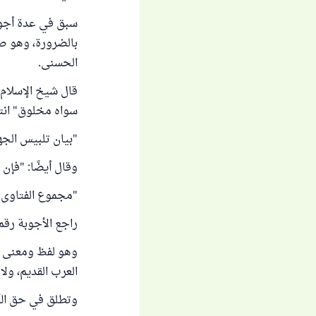
سبق في عدة أجوبة
بالضرورة، وهو صف
الحسنى.
قال شيخ الإسلام
سواه مخلوق" انت
"بيان تلبيس الجهمية" 
وقال أيضًا: "فإن 
"مجموع الفتاوى" (5/198
راجع الأجوبة رقم:
وهو لفظ ومعنى عر
العرب القديم، ولا
وتطلق في حق الله 