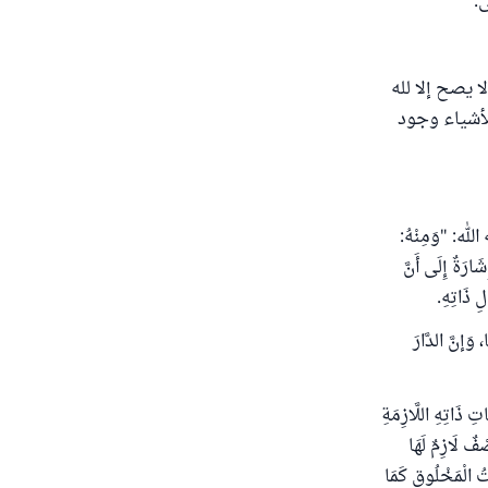
.
ا يصح إلا لله
لأشياء وجود
: "وَمِنْهُ:
شَارَةٌ إِلَى أَنَّ
ِ ذَاتِهِ.
، وَإنَّ الدَّارَ
تِ ذَاتِهِ اللَّازِمَةِ
صْفٌ لَازِمٌ لَهَا
تُ الْمَخْلُوقِ كَمَا