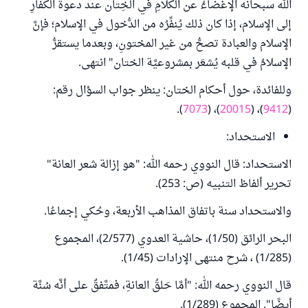
الله سبحانه الإغضاءُ عن الكلامِ في الخِتان عند دعوة الكفَّارِ
إلى الإسلام، إذا كان ذلك يُنفِّرُه من الدُّخول في الإسلام؛ فإنَّ
الإسلام والعبادة تصحُّ من غير المختونِ، وبعدما يستقرُّ
الإسلامُ في قلبه يُشعَر بمشروعيَّة الختان" انتهى.
وللفائدة، حول أحكام الختان: ينظر جواب السؤال رقم:
).
7073
)، (
20015
)، (
9412
(
الاستحداد:
الاستحداد: قال النووي رحمه الله: "هو إزالة شعر العانة"
تحرير ألفاظ التنبيه (ص: 253).
والاستحداد سنة باتفاق المذاهب الأربعة، وحُكي إجماعُا.
البحر الرائق (1/50)، حاشية العدوي (2/577)، المجموع
(1/285) ، شرح منتهى الإرادات (1/45).
قال النووي رحمه الله: "أمَّا حَلقُ العانةِ، فمتَّفقٌ على أنَّه سُنَّة
أيضًا". المجموع (1/289).