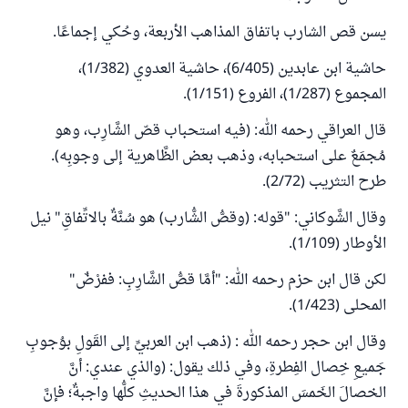
يسن قص الشارب باتفاق المذاهب الأربعة، وحُكي إجماعًا.
حاشية ابن عابدين (6/405)، حاشية العدوي (1/382)،
المجموع (1/287)، الفروع (1/151).
قال العراقي رحمه الله: (فيه استحباب قصّ الشَّارِب، وهو
مُجمَعٌ على استحبابه، وذهب بعض الظَّاهرية إلى وجوبِه).
طرح التثريب (2/72).
وقال الشَّوكاني: "قوله: (وقصُّ الشُّارب) هو سُنَّةٌ بالاتِّفاقِ" نيل
الأوطار (1/109).
لكن قال ابن حزم رحمه الله: "أمَّا قصُّ الشَّارِبِ: ففرْضٌ"
المحلى (1/423).
وقال ابن حجر رحمه الله : (ذهب ابن العربيِّ إلى القَولِ بوُجوبِ
جَميعِ خِصال الفِطرةِ، وفي ذلك يقول: (والذي عندي: أنَّ
الخصالَ الخَمسَ المذكورةَ في هذا الحديثِ كلُّها واجبةٌ؛ فإنَّ