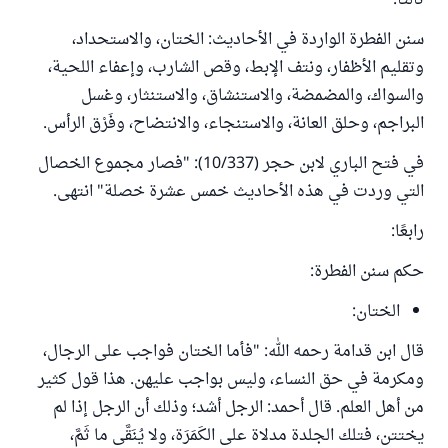
ثالثا:
سنن الفطرة الواردة في الأحاديث: الختان، والاستحداد،
وتقليم الأظفار، ونتف الإبط، وقص الشارب، وإعفاء اللحية،
والسواك، والمضمضة، والاستنشاق، والاستنثار، وغسل
البراجم، وحلق العانة، والاستنجاء، والانتضاح، وفَرْق الرأس.
في فتح الباري لابن حجر (10/337): "فصار مجموع الخصال
التي وردت في هذه الأحاديث خمس عشرة خصلة" انتهى.
رابعًا:
حكم سنن الفطرة:
الختان:
قال ابن قدامة رحمه الله: "فأما الختان فواجب على الرجال،
ومكرمة في حق النساء، وليس بواجب عليهن. هذا قول كثير
من أهل العلم. قال أحمد: الرجل أشد؛ وذلك أن الرجل إذا لم
يختتن، فتلك الجلدة مدلاة على الكَمَرَة، ولا يُنَقَّى ما ثَمَّ،