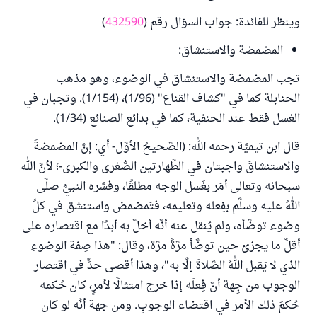
وينظر للفائدة: جواب السؤال رقم (
432590
)
المضمضة والاستنشاق:
تجب المضمضة والاستنشاق في الوضوء، وهو مذهب
الحنابلة كما في "كشاف القناع" (1/96)، (1/154). وتجبان في
الغسل فقط عند الحنفية، كما في بدائع الصنائع (1/34).
قال ابن تيميَّة رحمه الله: (الصَّحيحُ الأوَّل- أي: إنَّ المضمضةَ
والاستنشاقَ واجبتان في الطَّهارتين الصُّغرى والكبرى-؛ لأنَّ الله
سبحانه وتعالى أمَر بغَسل الوجه مطلقًا، وفسَّره النبيُّ صلَّى
اللهُ عليه وسلَّم بفِعله وتعليمه، فتَمضمض واستنشق في كلِّ
وضوء توضَّأه، ولم يُنقل عنه أنَّه أخلَّ به أبدًا مع اقتصاره على
أقلِّ ما يجزئ حين توضَّأ مرَّةً مرَّة، وقال: "هذا صِفة الوضوءِ
الذي لا يَقبل اللهُ الصَّلاةَ إلَّا به"، وهذا أقصى حدٍّ في اقتصار
الوجوب من جِهة أنَّ فِعلَه إذا خرج امتثالًا لأمرٍ، كان حُكمه
حُكمَ ذلك الأمر في اقتضاء الوجوبِ. ومن جهة أنَّه لو كان