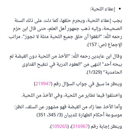
إعفاء اللحية:
يجب إعفاء اللحية، ويحرم حلقها، كما دلت على ذلك السنة
الصحيحة، وإليه ذهب جمهور أهل العلم، حتى قال ابن حزم
رحمه الله: "اتفقوا أن حلق جميع اللحية مثلة لا تجوز". مراتب
الإجماع (ص: 157).
وقال ابن عابدين رحمه الله: "الأخذ من اللحية دون القبضة لم
يبحه أحد" انتهى من "العقود الدرية في تنقيح الفتاوى
الحامدية" (1/329).
وينظر ما سبق في جواب السؤال رقم (
219947
)
واختلفوا فيما تطاير من اللحية، وفي الأخذ من اللحية.
وأما الأخذ عما زاد من القبضة فهو مشهور عن السلف. انظر:
موسوعة أحكام الطهارة للدبيان (3/ 345، 351)
وينظر إجابة رقم (
316967
)، (
109265
).