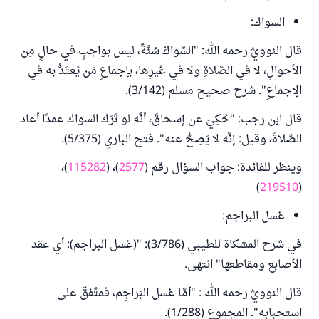
السواك:
قال النوويُّ رحمه الله: "السِّواكُ سُنَّةٌ، ليس بواجبٍ في حالٍ مِن
الأحوالِ، لا في الصَّلاةِ ولا في غَيرِها، بإجماعِ مَن يُعتَدُّ به في
الإجماعِ". شرح صحيح مسلم (3/142).
قال ابن رجب: "حُكِيَ عن إسحاقَ، أنَّه لو تَرَك السواك عمدًا أعاد
الصَّلاةَ، وقيل: إنَّه لا يَصِحُّ عنه". فتح الباري (5/375).
وينظر للفائدة: جواب السؤال رقم (
2577
)، (
115282
)،
)
219510
(
غسل البراجم:
في شرح المشكاة للطيبي (3/786): "(غسل البراجم): أي عقد
الأصابع ومقاطعها" انتهى.
قال النوويُّ رحمه الله : "أمَّا غسل البَراجِم، فمتَّفقٌ على
استحبابه". المجموع (1/288).