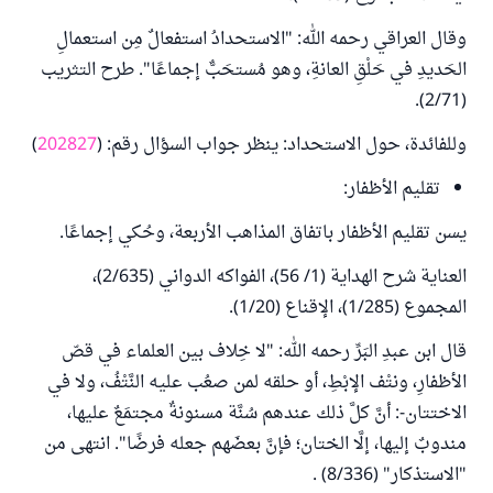
وقال العراقي رحمه الله: "الاستحدادُ استفعالٌ مِن استعمالِ
الحَديدِ في حَلْقِ العانةِ، وهو مُستحَبٌّ إجماعًا". طرح التثريب
(2/71).
وللفائدة، حول الاستحداد: ينظر جواب السؤال رقم: (
202827
)
تقليم الأظفار:
يسن تقليم الأظفار باتفاق المذاهب الأربعة، وحُكي إجماعًا.
العناية شرح الهداية (1/ 56)، الفواكه الدواني (2/635)،
المجموع (1/285)، الإقناع (1/20).
قال ابن عبدِ البَرِّ رحمه الله: "لا خِلاف بين العلماء في قصّ
الأظفارِ، ونتْف الإبْطِ، أو حلقه لمن صعُب عليه النَّتْفُ، ولا في
الاختتان-: أنَّ كلَّ ذلك عندهم سُنَّة مسنونةٌ مجتمَعٌ عليها،
مندوبٌ إليها، إلَّا الختان؛ فإنَّ بعضَهم جعله فرضًا". انتهى من
"الاستذكار" (8/336) .