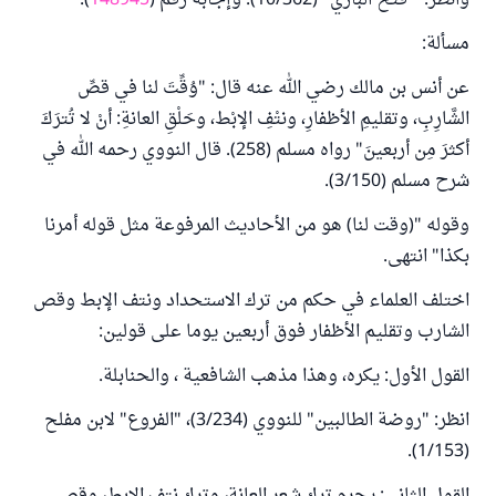
وانظر: " فتح الباري" (10/362). وإجابة رقم (
148945
).
مسألة:
عن أنس بن مالك رضي الله عنه قال: "وُقِّتَ لنا في قصِّ
الشَّارِبِ، وتقليمِ الأظفارِ، ونتْفِ الإبْط، وحَلْقِ العانةِ: أنْ لا تُترَكَ
أكثرَ مِن أربعينَ" رواه مسلم (258). قال النووي رحمه الله في
شرح مسلم (3/150).
وقوله "(وقت لنا) هو من الأحاديث المرفوعة مثل قوله أمرنا
بكذا" انتهى.
اختلف العلماء في حكم من ترك الاستحداد ونتف الإبط وقص
الشارب وتقليم الأظفار فوق أربعين يوما على قولين:
القول الأول: يكره، وهذا مذهب الشافعية ، والحنابلة.
انظر: "روضة الطالبين" للنووي (3/234)، "الفروع" لابن مفلح
(1/153).