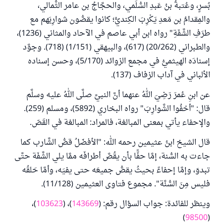
بُسرٍ، وعُتبةُ بنُ عَبدِ السُّلَمي، والحجَّاجُ بن عامر الثُّمالي،
والمِقدامُ بن مَعدِ يَكْرِبَ الكِنديُّ؛ كانوا يقصُّون شوارِبَهم مع
طرَفِ الشَّفَةِ" رواه ابن أبي عاصم في الآحاد والمثاني (1236)،
والطبراني (20/262) (617)، والبيهقي (1/151) (718). وجوَّد
إسنادَه الهيثميُّ في مجمع الزوائد (5/170)، وحسن إسناده
الألباني في آداب الزفاف (137).
عن ابنِ عُمرَ رَضِيَ اللهُ عنهما أنَّ النبيَّ صلَّى اللهُ عليه وسلَّم
قال: "أحْفُوا الشَّوارِبَ" رواه البخاري (5892)، ومسلم (259).
والإحفاء يأتي بمعنى المبالغة، فالمراد: المبالغة في القَصّ.
قال الشيخ ابنُ عثيمين رحمه الله: "الأفضَلُ قصُّ الشَّارب كما
جاءت به السُّنة، إمَّا حفًّا بأن يقُصَّ أطرافَه ممَّا يلي الشَّفَة حتَّى
تبدوَ، وإمَّا إحفاءً بحيثُ يقصُّ جميعَه حتى يفيَه، وأمَّا حَلقُه
فليس مِنَ السُّنَّة". مجموع فتاوى العثيمين (11/128).
وينظر للفائدة: جواب السؤال رقم: (
143669
)، (
103623
)،
)
98500
(