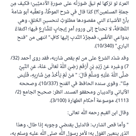
المرءَ لو ترَكها لم تبقَ صُورَتُه على صورةِ الآدميِّين؛ فكيف مِن
جملةِ المسلمين؟!) كذا قال في شرح الموطَّأ، وتعقَّبه أبو شامةَ
بأنَّ الأشياءَ التي مقصودها مطلوبٌ لتحسينِ الخَلقِ، وهي
النَّظافةُ، لا تحتاج إلى ورودِ أمرِ إيجابٍ للشَّارِعِ فيها؛ اكتفاءً
بدواعي الأنفُسِ، فمجرَّدُ النَّدبِ إليها كافٍ" انتهى من "فتح
الباري" (10/340).
وقد شدّد الشرع على من لم يقص شاربه، فقد روى أحمد (32/
7) وغيره عَنْ زَيْدِ بْنِ أَرْقَمَ رَضِيَ اللهُ تَعَالَى عَنْهُ، عَنِ النَّبِيِّ
صَلَّى اللهُ عَلَيْهِ وَسَلَّمَ قَالَ: " مَنْ لَمْ يَأْخُذْ مِنْ شَارِبِهِ، فَلَيْسَ
مِنَّا". وقوى سنده الحافظ في الفتح (10/337)، وصححه
الألباني والدبيان ومحققو المسند. انظر: صحيح الجامع (2/
1113)، موسوعة أحكام الطهارة (3/100).
وقال ابن القيم رحمه الله تعالى:
" وأما قص الشارب: فالدليل يقتضي وجوبه إذا طال، وهذا
الذي يتعين القول به؛ لأمر رسول الله صلى الله عليه وسلم به،