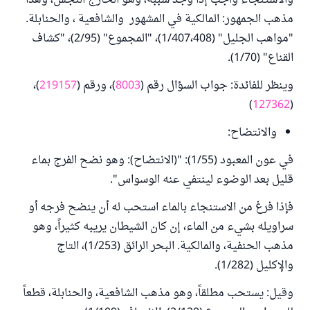
والاستنجاء واجب إذا وجد سببه، وهو الخارج النجس، وهذا
مذهب الجمهور: المالكية في المشهور والشافعية ، والحنابلة.
"مواهب الجليل" (1/407،408)، "المجموع" (2/95)، "كشاف
القناع" (1/70).
وينظر للفائدة: جواب السؤال رقم (
8003
)، ورقم (
219157
)،
)
127362
(
والانتضاح:
في عون المعبود (1/55): "(الانتضاح): وهو نضح الفرج بماء
قليل بعد الوضوء لينتفي عنه الوسواس".
فإذا فرغ من الاستنجاء بالماء استحب له أن ينضح فرجه أو
سراويله بشيء من الماء، إن كان الشيطان يريبه كثيراً، وهو
مذهب الحنفية، والمالكية. البحر الرائق (1/253)، التاج
والإكليل (1/282).
وقيل: يستحب مطلقاً، وهو مذهب الشافعية، والحنابلة، قطعاً