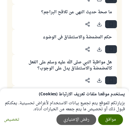
ما صحة حديث النهي عن تلاقح البراجم؟
حكم المضمضة والاستنشاق في الوضوء
هل مواظبة النبي صلى الله عليه وسلم على الفعل
كالمضمضة والاستنشاق يدل على الوجوب؟
حكم الاستنثار في الوضوء
يستخدم موقعنا ملفات تعريف الارتباط (Cookies)
بزيارتكم للموقع يتم تجميع بيانات الاستخدام لأغراض تحسينية. يمكنكم
قبول ذلك أو تخصيص ما يتم جمعه من الخيارات أدناه.
بعض الناس إذا توضأ واستنشق استنثر بيده اليمنى ،
موافق
رفض الإختياري
تخصيص
فما حكم فعله ؟