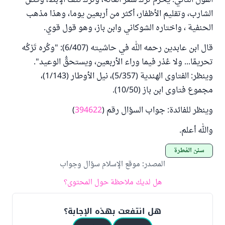
القول الثاني: يحرم ترك شعر العانة، وترك نتف الإبط، وقص
الشارب، وتقليم الأظفار، أكثر من أربعين يوما، وهذا مذهب
الحنفية ، واختاره الشوكاني وابن باز، وهو قول قوي.
قال ابن عابدين رحمه الله في حاشيته (6/407): "وكُره تَرْكُه
تحريمًا... ولا عُذر فيما وراء الأربعين، ويستحقُّ الوعيد".
وينظر: الفتاوى الهندية (5/357)، نيل الأوطار (1/143)،
مجموع فتاوى ابن باز (10/50).
وينظر للفائدة: جواب السؤال رقم (
394622
)
والله أعلم.
سنن الفطرة
المصدر
:
موقع الإسلام سؤال وجواب
هل لديك ملاحظة حول المحتوى؟
هل انتفعت بهذه الإجابة؟