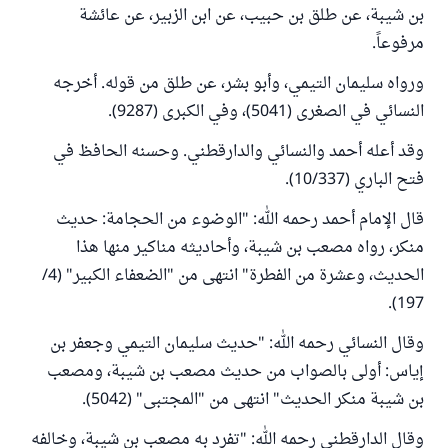
بن شيبة، عن طلق بن حبيب، عن ابن الزبير، عن عائشة
مرفوعاً.
ورواه سليمان التيمي، وأبو بشر، عن طلق من قوله. أخرجه
النسائي في الصغرى (5041)، وفي الكبرى (9287).
وقد أعله أحمد والنسائي والدارقطني. وحسنه الحافظ في
فتح الباري (10/337).
قال الإمام أحمد رحمه الله: "الوضوء من الحجامة: حديث
منكر، رواه مصعب بن شيبة، وأحاديثه مناكير منها هذا
الحديث، وعشرة من الفطرة" انتهى من "الضعفاء الكبير" (4/
197).
وقال النسائي رحمه الله: "حديث سليمان التيمي وجعفر بن
إياس: أولى بالصواب من حديث مصعب بن شيبة، ومصعب
بن شيبة منكر الحديث" انتهى من "المجتبى" (5042).
وقال الدارقطني رحمه الله: "تفرد به مصعب بن شيبة، وخالفه