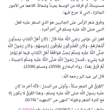
مسترسلاً، أو فرقه من الوسط يميناً وشمالاً، كلاهما من الأمور
الجائزة ، التي لا حرج فيها .
وفرق شعر الرأس على الجانبين هو الذي استقر عليه فعل
النبي صلى الله عليه وسلم في آخر أمره .
فعَنْ ابْنِ عَبَّاسٍ رَضِيَ اللَّهُ عَنْهُ قَالَ : (كَانَ أَهْلُ الْكِتَابِ يَسْدِلُونَ
أَشْعَارَهُمْ ، وَكَانَ الْمُشْرِكُونَ يَفْرُقُونَ رُءُوسَهُمْ ، وَكَانَ رَسُولُ اللَّهِ
صَلَّى اللَّهُ عَلَيْهِ وَسَلَّمَ يُحِبُّ مُوَافَقَةَ أَهْلِ الْكِتَابِ فِيمَا لَمْ يُؤْمَرْ
فِيهِ بِشَيْءٍ ، فَسَدَلَ رَسُولُ اللَّهِ صَلَّى اللَّهُ عَلَيْهِ وَسَلَّمَ نَاصِيَتَهُ ،
ثُمَّ فَرَقَ بَعْدُ) . رواه البخاري (3558)، ومسلم (2336).
قال ابن عبد البر رحمه الله :
"الفَرْقُ في الشعر سنَّةٌ ، وأولى من السدل ؛ لأنَّه آخر ما كان
عليه رسول الله صلى الله عليه وسلم ، وهذا الفَرْقُ لا يكون إلا
مع كثرة الشعر وطوله" انتهى من "التمهيد" (6/74).