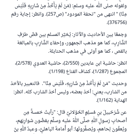
ولقوله صلى الله عليه وسلم: (مَنْ لَمْ يَأْخُذْ مِنْ شَارِبِهِ فَلَيْسَ
مِنَّا) " انتهى من "تحفة المودود" (ص257). وانظر: إجابة رقم
(376756).
وجمعًا بين الأحاديث والآثار: يُخيَّر المسلم بين قصِّ طرَفِ
الشَّارِبِ، كما هو مذهب الجمهور، وإحفاءِ الشَّارِبِ بالمبالغة
بالقص ، كما هو أولى في مذهب الحنابلة.
انظر: حاشية ابن عابدين (2/550)، حاشية العدوي (2/578)،
المجموع (1/287)، كشاف القناع (1/198).
وحديث "مَنْ لَمْ يَأْخُذْ مِنْ شَارِبِهِ، فَلَيْسَ مِنَّا". فالتعبير بالأخذ
من الشارب، يعني: أخذ بعضه، وليس أخذ الشارب كله. انظر:
الهداية (1/162).
عن شُرَحْبيلَ بنِ مُسلِمٍ الخَوْلانيِّ قال: "رأيتُ خمسةً مِن
أصحابِ رَسولِ اللهِ صلَّى اللهُ عليه وسلَّم يقصُّون شوارِبَهم،
ويُعفُونَ لِحاهم، ويُصفِّرونَها: أبو أُمامةَ الباهليُّ، وعبدُ اللهِ بنُ