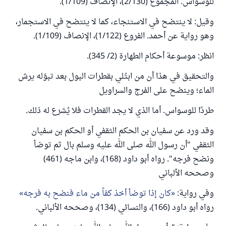
للوسواس. المجموع (2/130)، الإنصاف (1/109).
وقيل: لا ينتضح في الاستنجاء، كما لا ينتضح في الاستجمار،
وهو رواية عن أحمد. الفروع (1/122)، الإنصاف (1/109).
انظر: موسوعة أحكام الطهارة (2/ 345).
والتحقيق في هذا أن من ابتُلي بقطرات البول بعد تبوّله يرش
الماء؛ وينضح على الفرج والسراويل
طردًا للوسواس. أما الذي لا يجد القطرات فلا يُشرع له ذلك.
وقد ورد عن سفيان بن الحكم الثقفي أو الحكم بن سفيان
الثقفي "أن رسول الله صلى الله عليه وسلم بال ثم توضأ
ونضح فرجه". رواه أبو داود (168)، وابن ماجه (461)
وصححه الألباني
وفي رواية:
كان إذا توضأ أخذ كفاً من ماء فنضح به فرجه
رواه أبو داود (166)، والنسائي (134)، وصححه الألباني.