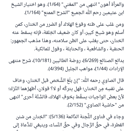
والمرأة أهون" انتهى من "المغني" (1/64). وهو اختيار الشيخ
ابن عثيمين رحم الله الجميع "الشرح الممتع" (1/164).
ومن غلب على ظنه وقوع الهلاك أو الضرر من الختان، كمن
أسلم وهو شيخ كبير، أو كان ضعيف الخِلقة، فإنه يسقط عنه
الختان، حتى يغلب على الظن سلامته، وهذا مذهب الجمهور:
الحنفية ، والشافعية ، والحنابلة ، وقول للمالكية.
بدائع الصنائع (6/269)، روضة الطالبين (10/181)، شرح منتهى
الإرادات (1/44)، مواهب الجليل (4/394).
قال الصاوي رحمه الله: "إنْ بلَغ الشَّخص قبل الختان، وخاف
على نفسِه مِن الختان؛ فهل يتركُه أو لا؟ قولان، أظهرُهما التَّرْك؛
لأنَّ بعضَ الواجبات يسقُط بخوفِ الهلاك، فالسُّنَّة أحرى" انتهى
من "حاشية الصاوي" (2/152).
وجاء في فتاوى اللَّجنة الدَّائمة (5/136): "الخِتان من سُنن
الفطرة، في حقِّ الرِّجال وفي حقِّ النِّساء، وينبغي للدُّعاة إلى