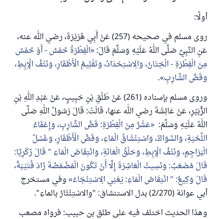
أولًا:
روى مسلم في صحيحه (257) عَنْ أَبِي هُرَيْرَةَ، رضي الله عنه،
عَنِ النَّبِيِّ صَلَّى اللهُ عَلَيْهِ وَسَلَّمَ قَالَ:
الْفِطْرَةُ خَمْسٌ - أَوْ خَمْسٌ
مِنَ الْفِطْرَةِ - الْخِتَانُ، وَالِاسْتِحْدَادُ، وَتَقْلِيمُ الْأَظْفَارِ، وَنَتْفُ الْإِبِطِ،
وَقَصُّ الشَّارِبِ
.
وروى مسلم بإسناده (261) عَنْ طَلْقِ بْنِ حَبِيبٍ، عَنْ عَبْدِ اللهِ بْنِ
الزُّبَيْرِ، عَنْ عَائِشَةَ رضي الله عنها، قَالَتْ: قَالَ رَسُولُ اللهِ صَلَّى
اللهُ عَلَيْهِ وَسَلَّمَ:
عَشْرٌ مِنَ الْفِطْرَةِ: قَصُّ الشَّارِبِ، وَإِعْفَاءُ
اللِّحْيَةِ، وَالسِّوَاكُ، وَاسْتِنْشَاقُ الْمَاءِ، وَقَصُّ الْأَظْفَارِ، وَغَسْلُ
الْبَرَاجِمِ، وَنَتْفُ الْإِبِطِ، وَحَلْقُ الْعَانَةِ، وَانْتِقَاصُ الْمَاءِ " قَالَ زَكَرِيَّا:
قَالَ مُصْعَبٌ: وَنَسِيتُ الْعَاشِرَةَ إِلَّا أَنْ تَكُونَ الْمَضْمَضَةَ زَادَ قُتَيْبَةُ،
قَالَ وَكِيعٌ: " انْتِقَاصُ الْمَاءِ: يَعْنِي الِاسْتِنْجَاءَ
وفي مستخرج
أبي عوانة (2/270) بدل الاستنشاق: "والاسْتِنْثَارُ بالماءِ".
وهذا الحديث اختلف فيه على طلق بن حبيب: فرواه مصعب