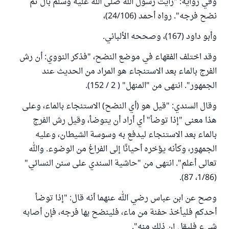
وفي رواية: "رأيت رسول الله صلى الله عليه وسلم بال ثم
نضح فرجه". رواه أحمد (24/106)،
وأبو داود (167)، وصححه الألباني.
وقد اختلف الفقهاء في موضع النضح، "فذكر النووي: أن رش
الفرج بالماء بعد الاستنجاء هو المراد من الحديث عند
الجمهور". انتهى من "المنهل" ( 2 / 152).
وقال السندي: "قيل هو (أي النضح) الاستنجاء بالماء، وعلى
هذا معنى "إذا توضأ" أي أراد أن يتوضأ، وقيل رش الفرج
بالماء بعد الاستنجاء ليدفع به وسوسة الشيطان، وعليه
الجمهور، وكأنه يؤخره أحيانًا إلى الفراغ من الوضوء. والله
تعالى أعلم". انتهى من "حاشية السندي على سنن النسائي"
(1/86، 87).
وصح عن ابن عباس رضي الله عنهما أنه قال: "إذا توضأ
أحدكم فليأخذ حفنة من ماء، فلينضح بها فرجه، فإن أصابه
شيء فليقل إن ذلك منه".