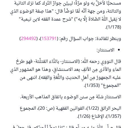
مستحبًّا لأخلَّ به ولو مرَّةً؛ ليبيِّن جوازَ التَّرك كما ترَك الثانية
والثالثة، ومن جهة أنَّه لَمَّا توضَّأ قال: "هذا صِفة الوضوءِ الذي
لا يَقبل اللهُ الصَّلاةَ إلَّا به") "شرح عمدة الفقه لابن تيمية"
(1/178).
وينظر للفائدة: جواب السؤال رقم: (
153791
)، (
294492
)
الاستنثار:
قال النووي رحمه الله: (الاستنثار- بالثَّاء المُثلَّثة- فهو طرحُ
الماءِ والأذى مِن الأنفِ بعد الاستنشاقِ، وهذا هو المشهور الذي
عليه الجمهورُ مِن أهلِ الحديثِ واللُّغةِ والفِقه). انتهى من
"المجموع" (1/353).
الاستنثار سُنَّة مِن سنن الوضوء باتفاق المذاهب الأربعة.
البحر الرائق (1/22)، القوانين الفقهية (ص: 20)، المجموع
(1/357)، الإقناع (1/26).