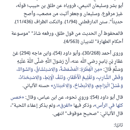
أبو بشر وسليمان التيمي، فروياه عن طلق بن حبيب؛ قولَه،
غيرَ مرفوع. وسليمان وجعفر أثبت من مصعب، وأصح
حديثاً". سنن الدارقطني (1/94). والنكت الظراف (11/436).
فالمحفوظ أن الحديث من قول طلق، ورفعه شاذ" "موسوعة
أحكام الطهارة" للدبيان (4/563).
وروى أحمد (30/268)، وأبو داود (54)، وابن ماجه (294) عَنْ
عَمَّارِ بْنِ يَاسِرٍ رضي الله عنه، أَنَّ رَسُولَ اللَّهِ صَلَّى اللهُ عَلَيْهِ
وَسَلَّمَ قَالَ:
مِنَ الْفِطْرَةِ: الْمَضْمَضَةُ، وَالِاسْتِنْشَاقُ، وَالسِّوَاكُ،
وَقَصُّ الشَّارِبِ، وَتَقْلِيمُ الْأَظْفَارِ، وَنَتْفُ الْإِبْطِ، وَالِاسْتِحْدَادُ،
وَغَسْلُ الْبَرَاجِمِ، وَالِانْتِضَاحُ، وَالِاخْتِتَانُ
حسنه الألباني.
قال أبو داود (54): وروي نحوه، عن ابن عباس، وقال:
خمس
كلها في الرأس
، وذكر فيها
الفرق
، ولم يذكر إعفاء اللحية"،
قال الألباني: "صحيح موقوف" انتهى.
ثانيًا: