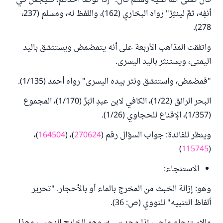
قال صلَّى اللهُ عليه وسلَّم قال: "إذا توضَّأ أحدُكم، فليجعلْ في
أنفِه، ثمَّ لينثِرْ" رواه البخاري (162)، واللفظ له، ومسلم (237،
278).
واتفقت المذاهب الأربعة على أنه يتمضمض ويستنشق باليد
اليمنى، ويستنثر باليد اليسرى.
"فمضمض، واستنشق ونثر بيده اليسرى" رواه أحمد (1/135).
البحر الرائق (1/22)، الكافي لابن عبدِ البَرِّ (1/170)، المجموع
(1/357)، الإقناع للحجاوي (1/26).
وينظر للفائدة: جواب السؤال رقم (
270624
)، (
164504
)،
)
115745
(
الاستنجاء:
وهو: إزالة الخبث من المخرج بالماء أو بالأحجار. "تحرير
ألفاظ التنبيه" للنووي (ص: 36).