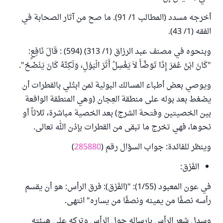
أخرجه مسدد (المطالب 1/ 91). ما صح من آثار الصحابة في
الفقه (1/ 43).
وبنحوه في مصنف عبد الرزاق (1/ 313) (594) : قَالَ نَافِعٍ:
"كَانَ ابْنُ عُمَرَ إِذَا تَوَضَّأَ لاَ يَغْسِلُ أَثَرَ الْبَوْلِ، وَلَكِنَّهُ كَانَ يَنْضَحُ".
ويوصي بعض أطباء المسالك البولية لمن ابتُلي بالقطرات أن
يضغط بعد بوله على منطقة العِجان (وهي المنطقة الواقعة
بين الخصيتين وفتحة الشرج) بعد الخصية مباشرة، ثلاثاً أو
نحوها، فهي تخرج ما تبقى من القطرات بإذن الله تعالى.
وينظر للفائدة: جواب السؤال رقم (
285880
)
الفَرْق:
في عون المعبود (1/55): "(الفَرْق): فرق الرأس: هو أن يقسم
رأسه نصفًا من يمينه ونصفًا من يساره" انتهى.
وسدل شعر الرأس بإرساله حول الرأس وتركه على هيئته