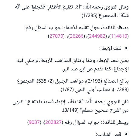
وقال النووي رحمه الله: "أمَّا تقليمُ الأظفارِ، فمُجمَعٌ على أنَّه
سُنَّة". المجموع (1/285).
وينظر للفائدة، حول تقليم الأظفار: جواب السؤال رقم:
)
27070
)، (
26266
)، (
244982
)، (
114810
(
نتف الإبط :
يسن نتف الإبط ، وهذا باتفاق المذاهب الأربعة، وحكي فيه
الإجماع، كما تقدم عن ابن عبد البر.
بدائع الصنائع (2/193)، مواهب الجليل (2/ 535)، المجموع
(1/288)، مطالب أولي النهى (1/87).
قال النووي رحمه الله: "أمَّا نتْفُ الإبْطِ، فسنة بالاتفاق" انتهى
من "شرح صحيح مسلم" (3/149).
وينظر للفائدة: جواب السؤال رقم (
202827
)، (
9037
)
قص الشارب: