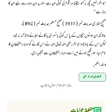
ابو بكر انہيں كچھ نہ كہو، يقينا ہر قوم كى كوئى عيد ہے، اور يہ دن ہمارے ليے عيد كا
روز ہے "
صحيح بخارى حديث نمبر ( 3931 ) صحيح مسلم حديث نمبر ( 892 ).
حالانكہ ان دونوں بچيوں كے پاس كوئى بانسرى يا گانے بجانے والا آلہ نہ تھا،
ليكن اس كے باوجود ابو بكر رضى اللہ تعالى عنہ نے اس گانے كو مزمار الشيطان كا
نام ديا، اور قبيح ہونے ميں اسے مزمار الشيطان سے تشبيہ دى.
واللہ اعلم .
گلو کاری اور موسیقی
ماخذ
:
الاسلام سوال و جواب
متعلقہ جوابات