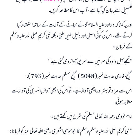
تفصيل سے بيان كيا گيا ہے، آپ اس كا مطالعہ كريں.
اور يہ كہنا كہ: داود عليہ السلام گانے بجانے كے آلات كے ساتھ استغفار كيا
كرتے تھے، اس كى كوئى اصل اور دليل نہيں ملتى، بلكہ نبى كريم صلى اللہ عليہ وسلم
كے فرمان:
" تجھے آل داود كى سر ميں سے سريلى آواز دى گئى ہے "
صحيح بخارى حديث نمبر ( 5048 ) صحيح مسلم حديث نمبر ( 793 ).
اس سے مراد تو بہتر اور اچھى آواز ہے، تو اس كى اچھى آواز بانسرى كى آواز سے
مشابہ ہوئى.
امام نووى رحمہ اللہ تعالى مسلم كى شرح ميں كہتے ہيں:
" نبى كريم صلى اللہ عليہ وسلم وسلم كا ابو موسى اشعرى رضى اللہ تعالى عنہ كو فرمانا: