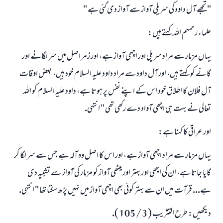
" تجھے آل داود كى سريلى آواز سے آواز دى گئى ہے "
علماء رحمہم اللہ كہتے ہيں:
يہاں مزمار سے مراد سريلى اور اچھى آواز ہے، اور زمر اصل ميں سر لگانے اور
گانے كو كہتے ہيں، اور آل داود سے مراد داود عليہ السلام خود ہيں، بعض اوقات
آل فلان كا اطلاق خود اس كے اپنے نفس پر ہوتا ہے، داود عليہ السلام كو اللہ
تعالى نے بہت ہى اچھى آواد دے ركھى تھى " انتہى.
اور عراقى كا كہنا ہے:
يہاں مزمار سے مراد اچھى آواز ہے، اور اس كا اصل وہ آلہ ہے جس سے سر لگا كر
جواب نمبر 110845 نے نکاح ٹوٹنے سے بچایا۔
گايا جاتا ہے، ان كى اچھى اور بہتر اور ميٹھى آواز كو مزمار كى آواز سے تشبيہ دى
ہے... قرآت ميں ان سے بہتر كوئى بھى اچھى آواز ميں نہيں پڑھ سكتا تھا " انتہى.
امت مسلمہ کے واسطے جوابات پیش کرنے کے لیے ہماری مدد کریں
رسول اللہ صلی اللہ علیہ و سلم کا فرمان ہے:
ديكھيں: طرح التثريب ( 3 / 105 ).
نیکی کی رہنمائی کرنے والے کو بھی نیکی کرنے والے کے برابر اجر ملتا ہے۔