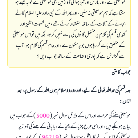
موسيقى ہے، اور بارش اور تيز ہوا كى آواز ميں بھى موسيقى ہے تو يہ كيسے ہو
سكتا ہے كہ ہم موسيقى نہ سنيں، اور پھر اللہ كے نبى داود عليہ السلام گانے
بجانے كے آلات كے ساتھ استغفار كرتے تھے، ميں شہوت انگيز اور
گندى قسم كى كلام پر مشتمل گانوں كى بات نہيں كرتا، بلكہ ميں تو اس موسيقى
كے متعلق بات كر رہا ہوں جو پرسكون ہے، اور عام قسم كى كلام ہو، آپ
سے گزارش ہے كہ پورى وضاحت كے ساتھ جواب ديں ؟
جواب کا متن
ہمہ قسم کی حمد اللہ تعالی کے لیے، اور دورو و سلام ہوں اللہ کے رسول پر، بعد
ازاں:
موسيقى سننے كى حرمت اور اس كے دلائل سوال نمبر (
5000
) كے جواب ميں
بيان ہو چكے ہيں، اور اسى طرح چڑيا كے چہچانے، يا پانى كے بہنے كى آواز پر
موسيقى كو قياس كرنے كا باطل ہونا سوال نمبر (
96219
) كے جواب ميں