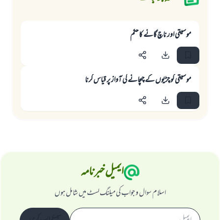
موسيقى اور ناچ گانے كا حكم
موسيقى كو چڑيوں كے چہچانے كى آواز پر قياس كرنا
ایمیل خبرنامہ
اسلام سوال و جواب کی میلنگ لسٹ میں شامل ہوں