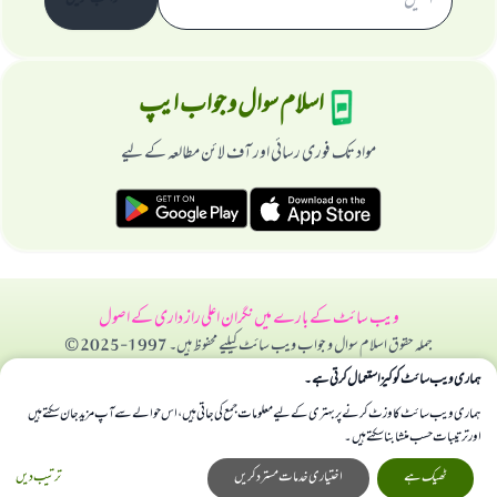
سبسکرائب کریں
اسلام سوال و جواب ایپ
مواد تک فوری رسائی اور آف لائن مطالعہ کے لیے
ویب سائٹ کے بارے میں
نگران اعلی
راز داری کے اصول
جملہ حقوق اسلام سوال و جواب ویب سائٹ کیلیے محفوظ ہیں۔ 1997-2025 ©
ہماری ویب سائٹ کوکیز استعمال کرتی ہے۔
ہماری ویب سائٹ کا وزٹ کرنے پر بہتری کے لیے معلومات جمع کی جاتی ہیں، اس حوالے سے آپ مزید جان سکتے ہیں
اور ترتیبات حسب منشا بنا سکتے ہیں۔
ٹھیک ہے
اختیاری خدمات مسترد کریں
ترتیب دیں