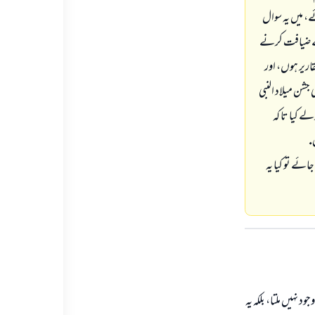
ئے، ميں يہ سوال
نگے ضيافت كرنے
ارير ہوں، اور
جشن ميلاد النبى
ے كيا تا كہ
.
ائے تو كيا يہ
د نہيں ملتا، بلكہ يہ