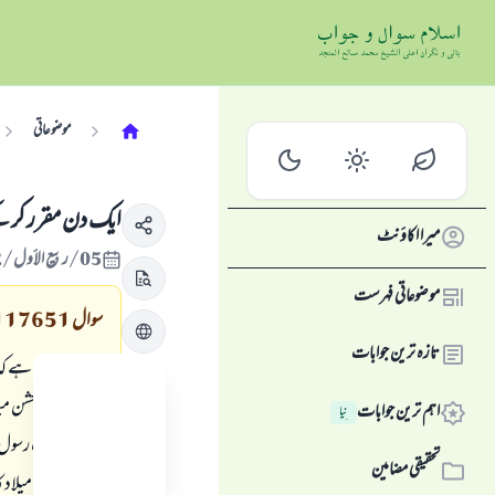
موضوعاتی
ايك دن مقرر كر كے 
میرا اکاؤنٹ
05/ربيع الأول/1432 , 08/فروری/2011
موضوعاتی فہرست
سوال
117651
تازہ ترین جوابات
يہ تو معروف ہے كہ
سے نہيں كہ جشن ميلا
اہم ترین جوابات
نِیا
يہ چيز ولادت رسول 
تحقیقی مضامین
اور كيا فى ذاتہ ميل