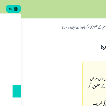
اردو
سلم كے متعلق كلام كرنا اور اسے ميلاد كا نام دينا
ينا
 ليكن اس غرض
ہ كے متعلق، اگر
لم كى تعريف