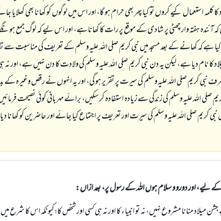
 كا كلمہ استعمال كيے كروں تو كيا پھر بھى حرام ہو گا، اور اس ميں لوگوں كو كھانا بھى كھلايا جا
كہ آئندہ ہفتہ وار چھٹى پر شادى كے موقع پر رات كا كھانا ہے، اور اس ليے كہ لوگ جمع ہو
كيا ہے كہ كھانے كے بعد مسجد ميں نبى كريم صلى اللہ عليہ وسلم كے تعريف كى مناسبت سے تق
كا نام ديا ہے، ليكن يہ دن نبى كريم صلى اللہ عليہ وسلم كى ولادت كا دن نہيں ہے، اور نہ ہى 
صرف نبى كريم صلى اللہ عليہ وسلم كى سيرت پر تقرير ہو گى، اور يہ انہوں نے رقص وغيرہ كے بدل
 صلى اللہ عليہ وسلم كى زندگى سے زيادہ استفادہ كر سكيں، برائے مہربانى كوئى نصيحت فرمائيں
ى كريم صلى اللہ عليہ وسلم كى سيرت اور تعريف پر اجتماع كيا جائے اور حاضرين كو كھانا ديا ج
الی کے لیے، اور دورو و سلام ہوں اللہ کے رسول پر، بعد ازاں:
ميلاد منانا مشروع نہيں، نہ تو انبياء كا اور نہ ہى كسى اور شخص كا؛ كيونكہ اس كا شرع ميں وجو