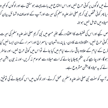
ے ميں لوگوں پر كوئى حرج نہيں اور اس اجتماع ميں بات چيت ہو سكتى ہے اور لوگوں كو خير و بھ
 يا پھر كوئى شخص نبى كريم صلى اللہ عليہ وسلم كى سيرت اور آپ كے اوصاف و شمائل بيان
ابھی تعاون کریں
يلاد ميں شامل نہيں ہوتا.
صوص كيے اور اس كى فضيلت كا اعتقاد ركھے بغير مسجد ميں نبى كريم صلى اللہ عليہ وسلم كى سي
ئى حرج نہيں، مثلا ولادت كا دن، يا پندرہ شعبان، يا معراج اور اسراء كے دن ايسا نہيں كيا 
 كے ايام كے علاوہ باقى سارے ايام ميں كيا جائے تو اس ميں كوئى حرج نہيں، اور حاضرين
و گا، اور چاہيے كہ يہ حكم پھيلايا جائے كہ اسے ميلاد سے موسوم نہ كريں، اور نہ ہى يہ جشن ميل
ا جائے كہ يہ ميلاد كا جشن مشروع ہے.
كہ آپ كو سنت نبى صلى اللہ عليہ وسلم پر عمل كرنے، اور لوگوں ميں اس كو پھيلانے كى توفي