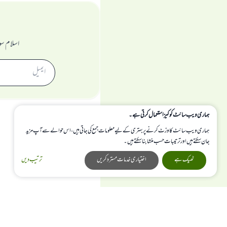
اسلام سو
ہماری ویب سائٹ کوکیز استعمال کرتی ہے۔
ہماری ویب سائٹ کا وزٹ کرنے پر بہتری کے لیے معلومات جمع کی جاتی ہیں، اس حوالے سے آپ مزید
جان سکتے ہیں اور ترتیبات حسب منشا بنا سکتے ہیں۔
ٹھیک ہے
اختیاری خدمات مسترد کریں
ترتیب دیں