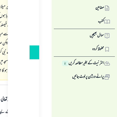
وغيرہ الخ بغير ميلاد
مضامین
اس ليے كر رہا ہوں 
کتب
والوں نے يہ فيصلہ 
انہوں نے اسے ميلاد 
سوال بھیجیں
منايا جائيگا، ليكن 
محفوظ کردہ
لوگ اس سے نبى كريم
دوم: جب مسجد ميں نب
انٹرنیٹ کے بغیر مطالعہ کریں
نِیا
اجتماع حرام ہو گا ؟
پرانے ورژن پر لوٹ جائیں
جواب کا متن
ہمہ قسم کی حمد اللہ تع
كسى بھى شخص كے ليے جشن 