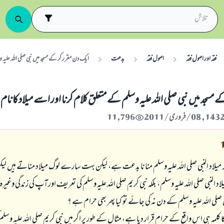
فقہ اور اصول فقہ
اصول فقہ
بدعت
ايك دن مقرر كر كے مسجد ميں نبى صلى اللہ عليہ و
مسجد ميں نبى صلى اللہ عليہ وسلم كے متعلق كلام كرنا اور اسے ميلاد كا نام د
11,796
 ميلاد النبى صلى اللہ عليہ وسلم منانا بدعت ہے، ليكن بہت سارے لوگ ميلاد مناتے ہيں
د النبى صلى اللہ عليہ وسلم، بلكہ نبى كريم صلى اللہ عليہ وسلم كى تعريف اور آپ كى زندگى وغير
صلى اللہ عليہ وسلم كے دن نہ كى جائے تو كيا پھر بھى حرام ہے ؟
اد كا كلمہ ہى اس واقع كے حرام قرار ديا ہے، مثال كے طور پر اگر ميں نبى كريم صلى اللہ عليہ وس