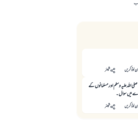
اب
ن لوڈ کریں
شیئر
لنبی صلی اللہ علیہ وسلم اور مسلمانوں کے
وال ۔
ن لوڈ کریں
شیئر