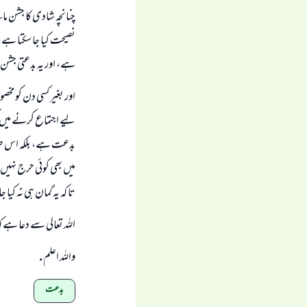
چنانچہ شادى كا جشن مان
نصيحت كيا جا سكتا ہے،
ہے، اور يہ بدعتى جشن م
اور بغير كسى دن كو مخ
ليے اجتماع كرنے ميں كو
بدعت ہے، بلكہ اس طرح
ميں بھى كوئى حرج نہيں ہ
تا كہ يہ گمان ہى نہ كي
اللہ تعالى سے دعا ہے 
واللہ اعلم .
بدعت