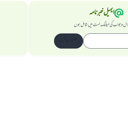
ایمیل خبرنامہ
ال و جواب کی میلنگ لسٹ میں شامل ہوں
سبسکرائب کریں
ویب سائٹ کے بارے میں
نگران اعلی
راز داری کے اصول
جملہ حقوق اسلام سوال و جواب ویب سائٹ کیلیے محفوظ ہیں۔ 1997-2025 ©