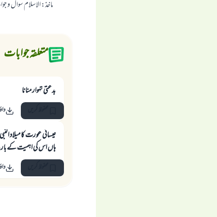
ماخذ
:
الاسلام سوال و جو
متعلقہ جوابات
بدعتى تہوار منانا
محفوظ کریں
داؤ
عیسائی عورت کا میلاد ا
ہاں اس کی اہمیت کے بارے میں س
محفوظ کریں
داؤ