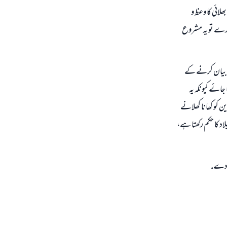
لائى كا وعظ و
 كرے تو يہ مشروع
رت بيان كرنے كے
جائے كيونكہ يہ
 كو كھانا كھلانے
اد كا حكم ركھتا ہے،
ق دے.