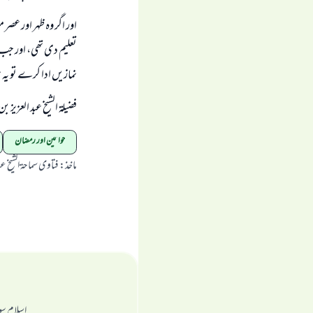
اور اگر وہ ظہر اور عصر
تعليم دى تھى، اور ج
نمازيں ادا كرے تو يہ بہ
فضيلۃ الشيخ عبد العزيز بن 
خواتین اور رمضان
ماخذ
:
فتاوی سماحۃ الشیخ عب
اسلام سو