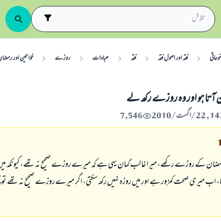
وعاتی
فقہ اور اصول فقہ
فقہ
عبادات
روزے
خواتین اور رمضا
ن آتا ہو اور وہ روزے ركھ لے
7,546
ن كے روزے ركھے، ميرا غالب گمان يہى ہے كہ ميرے روزے صحيح نہ تھے، كيونكہ ميں حا
ھا، اب ميرى صحت كمزور ہے اور ميں روزہ نہيں ركھ سكتى، اگر ميرے روزے صحيح نہ تھے تو مج