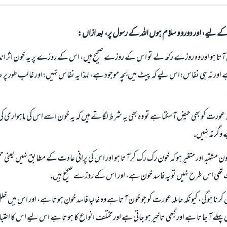
الی کے لیے، اور دورو و سلام ہوں اللہ کے رسول پر، بعد ازاں:
آتا ہو اور وہ روزے ركھ لے تو اس كے روزے صحيح ہيں، اس كے روزے پر يہ خون اثر انداز ن
ے اور نہ ہى نفاس؛ اس ليے كہ پيٹ ميں بچہ موجود ہے، لہذا يہ نفاس نہيں؛ اور غالب طور پر 
املہ عورت كو بھى حيض آ سكتا ہے تو وہ بھى يہ شرط لگاتے ہيں كہ يہ خون اسے اس كى ماہوارى 
 وگرنہ نہيں.
خون مشتبہ اور متغير ہو كہ خون رك رك كر آتا ہو اور اس كى پرانى عادت كے مطابق نہيں يعنى
 تھى اس طرح نہيں تو يہ فاسد خون ہے، اور اس كے روزے صحيح ہيں.
كرنا ہوگى، كيونكہ حاملہ عورت كو جو خون آتا ہے وہ غالبا فاسد خون ہوتا ہے، اور اس ميں خل
 پہلے آ جاتا ہے اور كبھى تاخير ہو جاتى ہے اور مختلف انواع كا ہوتا ہے اس ليے اس كا اعتبار 