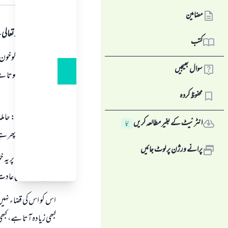
جواب کا متن
مضامین
ہمہ قسم کی حمد اللہ تع
کتب
اگر حاملہ عورت كوخون 
سوال بھیجیں
نہ تو حيض شمار ہوتا ہ
نہيں آتا.
محفوظ کردہ
اور جو كہتے ہيں كہ: ح
انٹرنیٹ کے بغیر مطالعہ کریں
نِیا
مطابق آتا ہو تو پھر ہے
پرانے ورژن پر لوٹ جائیں
اگر سائلہ عورت پر يہ 
طرح ماہوارى كى عادت
اس كو اس كى قضاء نہيں 
كبھى زيادہ آتا ہے، كبھى