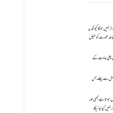
ہيں ہوگا كيونكہ يہ
حاملہ عورت كو حيض
كى پہلى عادت كے
 حمل سے پہلے جس
ل ہوتا ہے كبھى اور
نہيں كيا جائيگا.