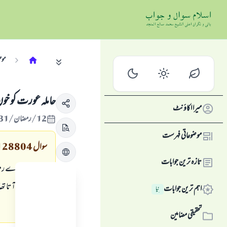
موض
حاملہ عورت كو خو
میرا اکاؤنٹ
12/رمضان/1431 , 22/اگست/2010
موضوعاتی فہرست
سوال
128804
تازہ ترین جوابات
ميں نے سارے رمضا
مجھے خون بھى آتا ت
اہم ترین جوابات
نِیا
ہوگا ؟
تحقیقی مضامین