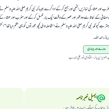
 مغرب اور عشاء كى نمازيں اكٹھى اور جمع كر كےادا كرے جيسا كہ نبى كريم صلى اللہ عليہ وسلم
ب صفائى كے لحاظ سے وہ ظہر اور عصر كے وقت ايك بار غسل كر كے اور مغرب اور عشاء
تر ہے كيونكہ نبى كريم صلى اللہ عليہ وسلم نے استحاضہ والى كچھ عورتوں كو يہى حكم ديا تھا " انت
باز رحمہ اللہ.
روزے اور بیماری
د العزیز بن باز – فتاوی نور علی الدرب
ایمیل خبرنامہ
ال و جواب کی میلنگ لسٹ میں شامل ہوں