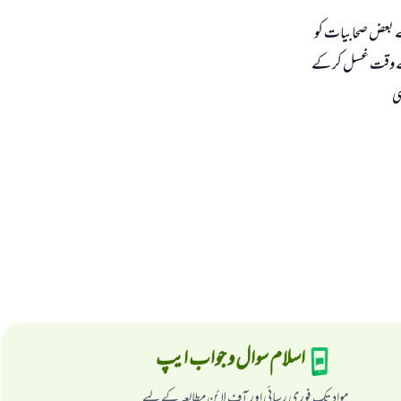
 نے بعض صحابيات كو
 كے وقت غسل كر كے
ہى
اسلام سوال و جواب ایپ
مواد تک فوری رسائی اور آف لائن مطالعہ کے لیے