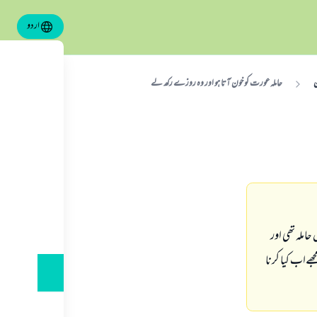
اردو
ن
حاملہ عورت كو خون آتا ہو اور وہ روزے ركھ لے
ملہ تھى اور
ھےاب كيا كرنا