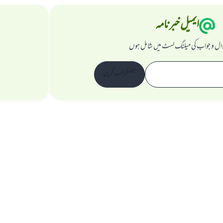
ایمیل خبرنامہ
ال و جواب کی میلنگ لسٹ میں شامل ہوں
سبسکرائب کریں
ویب سائٹ کے بارے میں
نگران اعلی
راز داری کے اصول
جملہ حقوق اسلام سوال و جواب ویب سائٹ کیلیے محفوظ ہیں۔ 1997-2025 ©