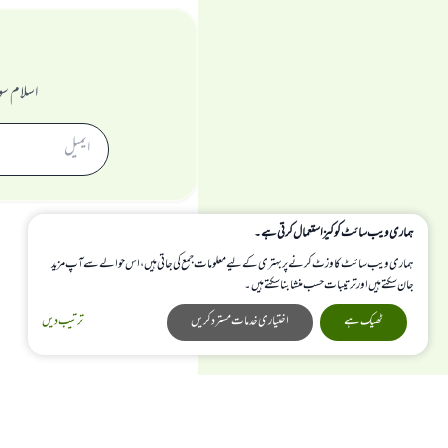
اسلام سو
ہماری ویب سائٹ کوکیز استعمال کرتی ہے۔
ہماری ویب سائٹ کا وزٹ کرنے پر بہتری کے لیے معلومات جمع کی جاتی ہیں، اس حوالے سے آپ مزید
جان سکتے ہیں اور ترتیبات حسب منشا بنا سکتے ہیں۔
ٹھیک ہے
اختیاری خدمات مسترد کریں
ترتیب دیں