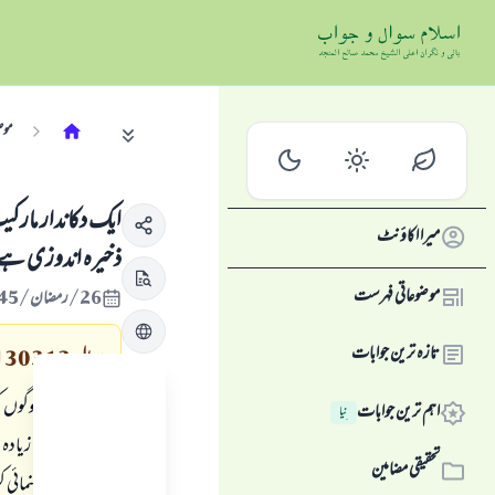
موض
ایک دکاندار مارکیٹ
میرا اکاؤنٹ
ذخیرہ اندوزی ہے
موضوعاتی فہرست
26/رمضان/1445 , 05/اپریل/2024
تازہ ترین جوابات
سوال
130313
میں نے کچھ لوگوں ک
اہم ترین جوابات
نِیا
کر کے قیمت زیادہ
تحقیقی مضامین
ہماری کیا رہنمائی 