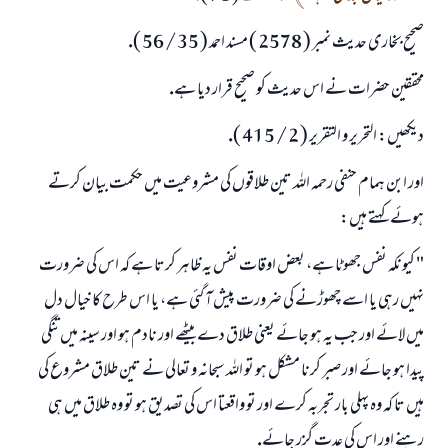
صحيح بخارى حديث نمبر ( 2578 ) مسند احمد ( 35 / 56 ).
ابھی تعاون کریں
محققين حضرات نے اس حديث كو صحيح قرار ديا ہے.
ديكھيں: التحرير و التقرير ( 2 / 415 ).
اور ابن ہمام حنفى رحمہ اللہ تين طلاقوں كى مشروعيت ميں حكمت بيان كرتے
ہوئے كہتے ہيں:
" كيونكہ نفس جھوٹا ہے، بعض اوقات نفس يہ ظاہر كرتا ہے كہ اس كى ضرورت
نہيں رہى يا اسے چھوڑنے كى ضرورت پيش آ گئى ہے، يا اس طرح كا خيال دل
ميں لائے اور جب يہ ہو جائے يعنى طلاق دے بيٹھے اور نادم ہو اور سينہ ميں تنگى
پيدا ہو جائے اور صبر كرنا مشكل ہو تو اللہ سبحانہ و تعالى نے تين طلاق مشروع كى
ہيں تا كہ وہ پہلى بار تجربہ كرے اور تو واقعتا اس كى تصديق ہو تو وہ طلاق ميں ہى
رہنے اور اس كى عدت گزر جائے.