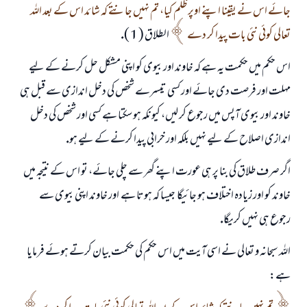
جائے اس نے يقينا اپنے اوپر ظلم كيا، تم نہيں جانتے كہ شائد اس كے بعد اللہ
تعالى كوئى نئى بات پيدا كر دے
الطلاق ( 1 ).
اس حكم ميں حكمت يہ ہے كہ خاوند اور بيوى كو اپنى مشكل حل كرنے كے ليے
مہلت اور فرصت دى جائے اور كسى تيسرے شخص كى دخل اندازى سے قبل ہى
خاوند اور بيوى آپس ميں رجوع كر ليں، كيونكہ ہو سكتا ہے كسى اور شخص كى دخل
اندازى اصلاح كے ليے نہيں بلكہ اور خرابى پيدا كرنے كے ليے ہو.
اگر صرف طلاق كى بنا پر ہى عورت اپنے گھر سے چلى جائے، تو اس كے نتيجہ ميں
خاوند كو اور زيادہ اختلاف ہو جائيگا ـ جيسا كہ ہوتا ہے ـ اور خاوند اپنى بيوى سے
رجوع ہى نہيں كريگا.
اللہ سبحانہ و تعالى نے اسى آيت ميں اس حكم كى حكمت بيان كرتے ہوئے فرمايا
ہے: