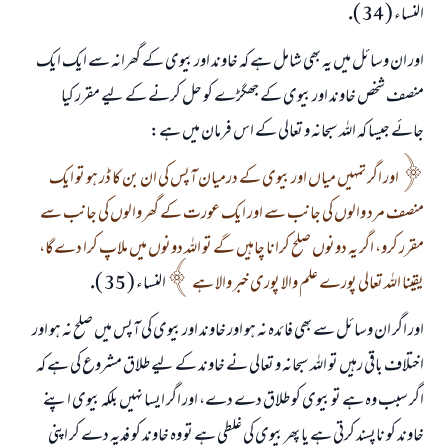
النساء ( 34 ).
اور ان وسائل ميں يہ بھى شامل ہے كہ خاوند اور بيوى كے گھرانہ سے ايك ايك
منصف شخص خاوند اور بيوى كے جھگڑے كو حل كرنے كے ليے مقرر كيا
جائے جيسا كہ اللہ سبحانہ و تعالى كے اس فرمان ميں ہے:
اور اگر تمہيں مياں اور بيوى كے درميان آپس كى ان بن كا ڈر ہو تو ايك
منصف مرد والوں كى جانب سے اور ايك عورت كے گھر والوں كى جانب سے
مقرر كرو، اگر يہ دونوں صلح كرانا چاہيں گے تو اللہ دونوں ميں ملاپ كرا دےگا،
يقينا اللہ تعالى پورے علم والا پورى خبر والا ہے
النساء ( 35 ).
اور اگر ان وسائل سے بھى فائدہ نہ ہو اور خاوند اور بيوى كى آپس ميں صلح نہ ہو اور
اختلاف باقى رہيں تو اللہ سبحانہ و تعالى نے خاوند كے ليے طلاق مشروع كى ہے كہ
اگر سبب وہ ہے تو بيوى كو طلاق دے دے، اور اگر ايسا نہيں بلكہ بيوى اپنے
خاوند كو ناپسند كرتى ہے يا پھر بيوى كى غلطى ہے تو وہ خاوند كو فديہ دے كر اپنى