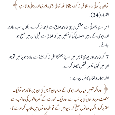
تو ان پر كوئى راہ تلاش نہ كرو، يقينا اللہ تعالى بڑى بلندى اور بڑائى والا ہے
النساء ( 34 ).
اس ليے چھوٹى سے مشكل پر ہى خاوند طلاق سے ابتدا نہ كرے، بلكہ يہ سب خاوند
اور بيوى كے مابين اصلاح كى كوششيں ہيں كہ طلاق سے قبل ان ميں صلح ہو
جائے.
7 ـ اگر خاوند اور بيوى آپس ميں اپنے جھگڑا حل نہ كر سكنے سے عاجز ہو جائيں تو پھر
ان ميں كوئى تيسرا شخص فيصلہ كرے.
اللہ سبحانہ و تعالى كا فرمان ہے:
اور اگر تمہيں مياں اور بيوى كے درميان آپس كى ان بن كا ڈر ہو تو ايك
منصف مرد والوں كى جانب سے اور ايك عورت كے گھر والوں كى جانب سے
مقرر كرو، اگر يہ دونوں صلح كرانا چاہيں گے تو اللہ دونوں ميں ملاپ كرا دےگا،