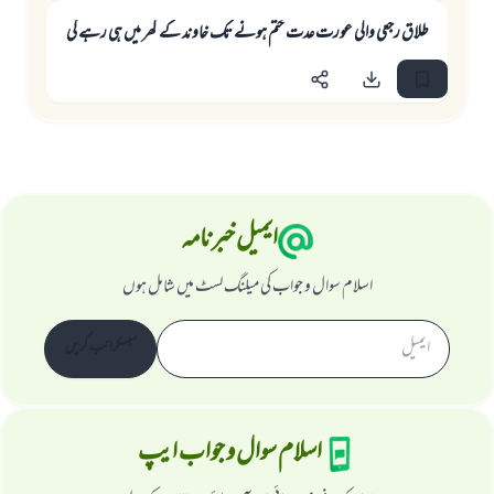
طلاق رجعى والى عورت عدت ختم ہونے تك خاوند كے گھر ميں ہى رہے گى
ایمیل خبرنامہ
اسلام سوال و جواب کی میلنگ لسٹ میں شامل ہوں
سبسکرائب کریں
اسلام سوال و جواب ایپ