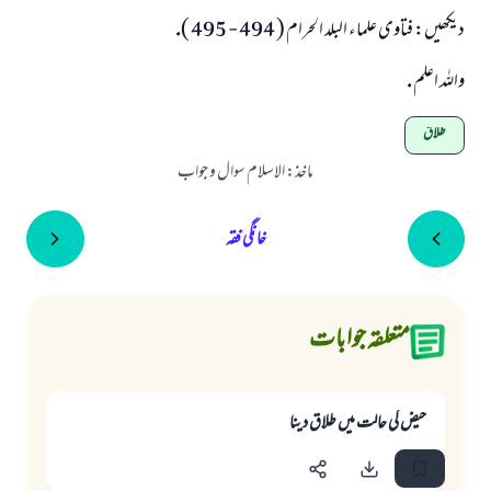
ديكھيں: فتاوى علماء البلد الحرام ( 494 - 495 ).
واللہ اعلم .
طلاق
ماخذ
:
الاسلام سوال و جواب
خانگی فقہ
متعلقہ جوابات
حيض كى حالت ميں طلاق دينا