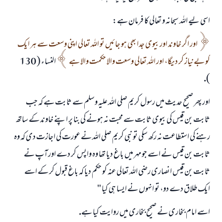
اسى ليے اللہ سبحانہ و تعالى كا فرمان ہے:
اور اگر خاوند اور بيوى جدا بھى ہو جائيں تو اللہ تعالى اپنى وسعت سے ہر ايك
كو بےنياز كر ديگا، اور اللہ تعالى وسعت والا حكمت والا ہے
النساء ( 130
).
اور پھر صحيح حديث ميں رسول كريم صلى اللہ عليہ وسلم سے ثابت ہے كہ جب
ثابت بن قيس كى بيوى ثابت سے محبت نہ ہونے كى بنا پر اپنے خاوند كے ساتھ
رہنے كى استطاعت نہ ركھ سكى تو نبى كريم صلى اللہ نے عورت كى اجازت دى كہ وہ
ثابت بن قيس نے اسے جو مہر ميں باغ ديا تھا وہ واپس كر دے اور آپ نے
ثابت بن قيس انصارى رضى اللہ تعالى عنہ كو حكم ديا كہ باغ قبول كر كے اسے
ايك طلاق دے دو، تو انہوں نے ايسا ہى كيا "
اسے امام بخارى نے صحيح بخارى ميں روايت كيا ہے.