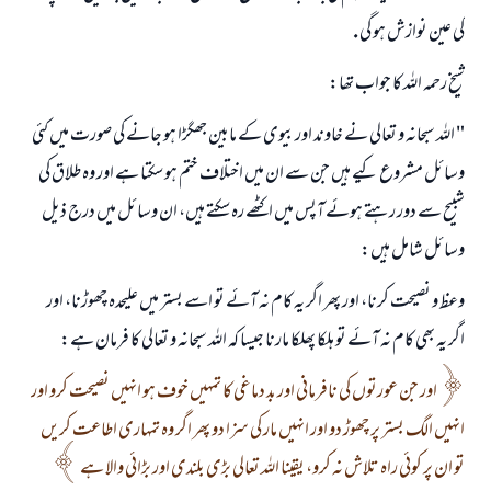
كى عين نوازش ہو گى .
شيخ رحمہ اللہ كا جواب تھا:
" اللہ سبحانہ و تعالى نے خاوند اور بيوى كے مابين جھگڑا ہو جانے كى صورت ميں كئى
وسائل مشروع كيے ہيں جن سے ان ميں اختلاف ختم ہو سكتا ہے اور وہ طلاق كى
شبيح سے دور رہتے ہوئے آپس ميں اكٹھے رہ سكتے ہيں، ان وسائل ميں درج ذيل
وسائل شامل ہيں:
وعظ و نصيحت كرنا، اور پھر اگر يہ كام نہ آئے تو اسے بستر ميں عليحدہ چھوڑنا، اور
اگر يہ بھى كام نہ آئے تو ہلكا پھلكا مارنا جيسا كہ اللہ سبحانہ و تعالى كا فرمان ہے:
اور جن عورتوں كى نافرمانى اور بد دماغى كا تمہيں خوف ہو انہيں نصيحت كرو اور
انہيں الگ بستر پر چھوڑ دو اور انہيں مار كى سزا دو پھر اگر وہ تمہارى اطاعت كريں
تو ان پر كوئى راہ تلاش نہ كرو، يقينا اللہ تعالى بڑى بلندى اور بڑائى والا ہے