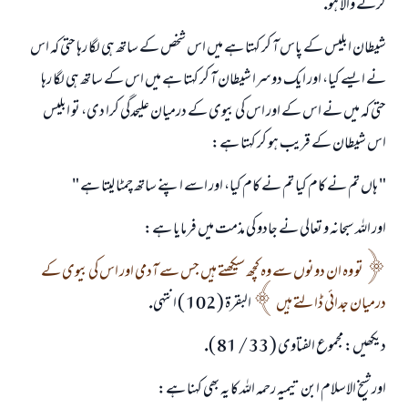
كرنے والا ہو.
شيطان ابليس كے پاس آ كر كہتا ہے ميں اس شخص كے ساتھ ہى لگا رہا حتى كہ اس
نے ايسے كيا، اور ايك دوسرا شيطان آ كر كہتا ہے ميں اس كے ساتھ ہى لگا رہا
حتى كہ ميں نے اس كے اور اس كى بيوى كے درميان عليحدگى كرا دى، تو ابليس
اس شيطان كے قريب ہو كر كہتا ہے:
" ہاں تم نے كام كيا تم نے كام كيا، اور اسے اپنے ساتھ چمٹا ليتا ہے "
اور اللہ سبحانہ و تعالى نے جادو كى مذمت ميں فرمايا ہے:
تو وہ ان دونوں سے وہ كچھ سيكھتے ہيں جس سے آدمى اور اس كى بيوى كے
درميان جدائى ڈالتے ہيں
البقرۃ ( 102 ) انتہى.
ديكھيں: مجموع الفتاوى ( 33 / 81 ).
اور شيخ الاسلام ابن تيميہ رحمہ اللہ كا يہ بھى كہنا ہے: