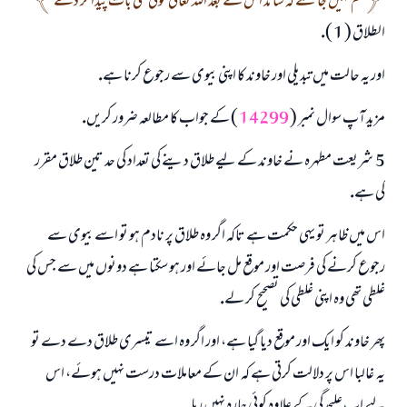
تم نہيں جانتے كہ شائد اس كے بعد اللہ تعالى كوئى نئى بات پيدا كر دے
الطلاق ( 1 ).
اور يہ حالت ميں تبديلى اور خاوند كا اپنى بيوى سے رجوع كرنا ہے.
مزيد آپ سوال نمبر (
14299
) كے جواب كا مطالعہ ضرور كريں.
5 ـ شريعت مطہرہ نے خاوند كے ليے طلاق دينے كى تعداد كى حد تين طلاق مقرر
كى ہے.
اس ميں ظاہر تو يہى حكمت ہے تاكہ اگر وہ طلاق پر نادم ہو تو اسے بيوى سے
رجوع كرنے كى فرصت اور موقع مل جائے اور ہو سكتا ہے دونوں ميں سے جس كى
غلطى تھى وہ اپنى غلطى كى تصحيح كر لے.
پھر خاوند كو ايك اور موقع ديا گيا ہے، اور اگر وہ اسے تيسرى طلاق دے دے تو
يہ ـ غالبا اس پر دلالت كرتى ہے كہ ـ ان كے معاملات درست نہيں ہوئے، اس
ليے اب عليحدگى كے علاوہ كوئى چارہ نہيں رہا.