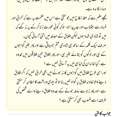
اس حكمت كى كوئى سمجھ نہ آئے، اللہ عزوجل كو علم ہے كہ كس چيز ميں
ہمارا فائدہ ہے.
مجھے علم ہے كہ عقد نكاح ميں جو سختى ہے اس ميں حكمت يہ ہے كہ خرابى اور
فساد سے اجتناب اور بعد پيدا ہو، تا كہ كوئى عورت زنا كر كے يہ نہ كہے كہ
ميں تو شادى شدہ ہوں ليكن طلاق كے معاملہ ميں اتنى آسانى كيوں.
صرف ايك كلمہ كے ساتھ ہى شادى ختم ہو جاتى ہے اور پھر بغير گواہوں
كے ہى اور لوگوں كو بتائے بغير ہى، اور پھر طلاق تين طلاقوں ميں محدود
ہے، كيا خاندان كى تباہى ميں يہ آسانى نہيں ہے ؟
اور اسى طرح طلاق ميں گواہوں كا نہ ہونے ميں بھى خرابى نہيں كہ اگر طلاق
دينے والا خاوند طلاق پر گواہ نہيں بناتا تو بيوى وراثت كا مطالبہ كر سكتى
ہے، اور پھر زنا سے حاملہ ہونے كے بعد وہ طلاق دينے والے شخص كى
طرف اسے منسوب بھى كر سكتى ہے ؟
جواب کا متن