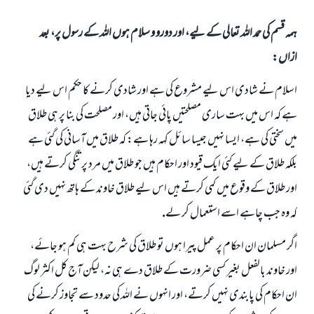
ہمہ قسم کی حمد اللہ تعالی کے لیے، اور دورو و سلام ہوں اللہ کے رسول پر، بعد
ازاں:
اسلام نے شادى اس ليے مشروع كى ہے اور شادى كرنے كا حكم اس ليے ديا
ہے كہ اس ميں بہت سارى مصلحتيں پائى جاتى ہيں، اور مصلحت كى بنا پر ہى طلاق
ميں سختى كى ہے، ايسا نہيں جيسا سائل كہہ رہا ہے: كہ طلاق ميں آسانى كى گئى ہے
بلكہ طلاق كے ليے كئى ايك قيود اور احكام ہيں جو طلاق ميں مرد پر تنگى كرتے ہيں،
اور طلاق كے وقوع ميں كمى كرتے ہيں اس ليے طلاق خاوند كے ہاتھ نہيں دى گئى
كہ وہ جب چاہے اسے استعمال كر لے.
اگر مسلمان ان احكام پر عمل پيرا ہوں تو طلاق كى شرح بہت ہى كم ہو جائے،
اور خاوند بالفعل بغير كسى ضرورت كے طلاق دے ہى نہ، ليكن آج كل اكثر لوگ
ان احكام كى پابندى نہيں كرتے، اور انہوں نے اللہ كى حدود سے تجاوز كرنے كى