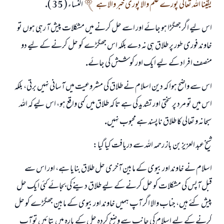
يقينا اللہ تعالى پورے علم والا پورى خبر والا ہے
النساء ( 35 ).
اس ليے اگر جھگڑا ہو جائے اور اسے حل كرنے ميں مشكلات پيش آ رہى ہوں تو
خاوند فورى طور پر طلاق ہى نہ دے بلكہ اس جھگڑے كو حل كرنے كے ليے دو
منصف افراد كے ليے ايك اور كوشش كى جائے.
اس سے واضح ہوا كہ دين اسلام نے طلاق كى مشروعيت ميں آسانى نہيں برتى، بلكہ
اس ميں تو مرد پر سختى اور تشديد كى ہے تا كہ طلاق ميں كمى واقع ہو، اس ليے كہ اللہ
سبحانہ و تعالى كا طلاق ناپسند ہے محبوب نہيں.
شيخ عبد العزيز بن باز رحمہ اللہ سے دريافت كيا گيا:
اسلام نے خاوند اور بيوى كے مابين آخرى حل طلاق بنايا ہے، اور اس سے
قبل آپس كى مشكلات كو حل كرنے كے ليے طلاق دينے كى بجائے كئى ايك حل
پيش كئے ہيں، جناب والا اگر آپ ہميں خاوند اور بيوى كے مابين جھگڑے كو حل
كرنے كے ليے اسلام كى جانب سے وضع كردہ حل كے بارہ ميں بتائيں تو آپ