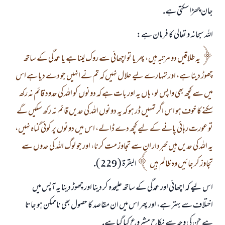
جان چھڑا سكتى ہے.
اللہ سبحانہ و تعالى كا فرمان ہے:
يہ طلاقيں دو مرتبہ ہيں، پھر يا تو اچھائى سے روك لينا ہے يا عمدگى كے ساتھ
چھوڑ دينا ہے، اور تمہارے ليے حلال نہيں كہ تم نے انہيں جو دے ديا ہے اس
ميں سے كچھ بھى واپس لو، ہاں يہ اور بات ہے كہ دونوں كو اللہ كى حدود قائم نہ ركھ
سكنے كا خوف ہو اس اگر تمہيں ڈر ہو كہ يہ دونوں اللہ كى حديں قائم نہ ركھ سكيں گے
تو عورت رہائى پانے كے ليے كچھ دے ڈالے، اس ميں دونوں پر كوئى گناہ نہيں،
يہ اللہ كى حديں ہيں خبردار ان سے تجاوز مت كرنا، اور جو لوگ اللہ كى حدوں سے
تجاوز كر جائيں وہ ظالم ہيں
البقرۃ ( 229 ).
اس ليے كہ اچھائى اور عمدگى كے ساتھ عليحدہ كر دينا اور چھوڑ دينا يہ آپس ميں
اختلاف سے بہتر ہے، اور پھر اس ميں ان مقاصد كا حصول بھى ناممكن ہو جاتا
ہے جن كى وجہ سے نكاح مشروع كيا گيا ہے.