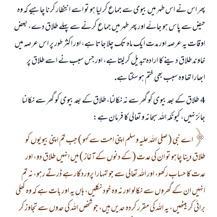
پھر اس نے اس طہر ميں بيوى سے جماع كر ليا ہو تو اسے انتظار كرنا چاہيے كہ وہ
حيض سے پاس ہو جائے اور پھر طہر ميں جماع كرنے سے پہلے طلاق دے، بعض
اوقات يہ عرصہ اور مدت ايك ماہ تك چلا جاتا ہے، اور اكثر طور پر اس عرصہ ميں
خاوند طلاق دينے كا ارادہ تبديل كر ليتا ہے، اور جس سبب نے اسے طلاق پر
ابھارا تھا وہ سبب بھى ختم ہو سكتا ہے.
4 ـ طلاق كے بعد بيوى كو گھر سے نہ نكالنا، طلاق كے بعد بيوى كو گھر سے نكالنا
جائز نہيں، كيونكہ اللہ سبحانہ و تعالى كا فرمان ہے:
اے نبى ( صلى اللہ عليہ وسلم اپنى امت سے كہو ) جب تم اپنى بيويوں كو
طلاق دينا چاہو تو ان كى عدت ( كے دنوں كے آغاز ) ميں انہيں طلاق دو، اور
عدت كا حساب ركھو، اور اللہ تعالى سے جو تمہارا پروردگار ہے ڈرتے رہو، نہ تم
انہيں ان كے گھروں سے نكالو اور نہ وہ خود نكليں، ہاں يہ اور بات ہے كہ وہ كھلى
برائى كر بيٹھيں، يہ اللہ كى مقرر كردہ حديں ہيں، جو شخص اللہ كى حدوں سے تجاوز كر