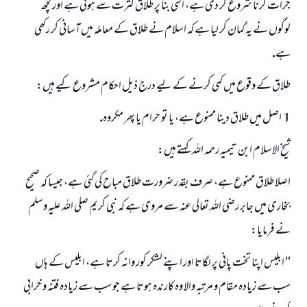
جرات كرنا شروع كر دى ہے، اسى بنا پر طلاق كثرت سے ہوتى ہے اور كچھ
لوگوں نے يہ گمان كر ليا ہے كہ اسلام نے طلاق كے معاملہ ميں آسانى كر ركھى
ہے.
طلاق كے وقوع ميں كمى كرنے كے ليے درج ذيل احكام مشروع كيے ہيں:
1 ـ اصل ميں طلاق دينا ممنوع ہے، يا تو حرام يا پھر مكروہ.
شيخ الاسلام ابن تيميہ رحمہ اللہ كہتے ہيں:
اصلا طلاق ممنوع ہے، صرف بقدر ضرورت طلاق مباح كى گئى ہے، جيسا كہ صحيح
بخارى ميں جابر رضى اللہ تعالى عنہ سے مروى ہے كہ نبى كريم صلى اللہ عليہ وسلم
نے فرمايا:
" ابليس اپنا تخت پانى پر لگاتا اور اپنے لشكر كور وانہ كرتا ہے، ابليس كے ہاں
سب سے زيادہ مقام و مرتبہ والا وہ كارندہ ہوتا ہے جو سب سے زيادہ فتنہ و خرابى