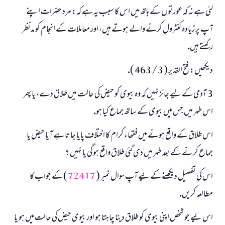
گئى ہے نہ كہ عورتوں كے ہاتھ ميں اس كا سبب يہ ہے كہ: مرد حضرات اپنے
آپ پر زيادہ كنٹرول كرنے والے ہوتے ہيں، اور معاملات كے انجام كو مدنظر
ركھتے ہيں.
ديكھيں: فتح القدير ( 3 / 463 ).
3 ـ آدمى كے ليے جائز نہيں كہ وہ بيوى كو حيض كى حالت ميں طلاق دے، يا پھر
اس طہر ميں جس ميں بيوى كے ساتھ جماع كيا ہو.
اس طلاق كے واقع ہونے ميں فقھاء كرام كا اختلاف پايا جاتا ہے آيا حيض يا
جماع كرنے كے بعد طہر ميں دى گئى طلاق واقع ہو گى يا نہيں ؟
اس كى تفصيل ديكھنے كے ليے آپ سوال نمبر (
72417
) كے جواب كا
مطالعہ كريں.
اس ليے جو شخص اپنى بيوى كو طلاق دينا چاہتا ہو اور بيوى حيض كى حالت ميں ہو يا