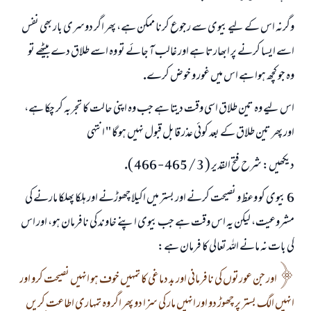
وگرنہ اس كے ليے بيوى سے رجوع كرنا ممكن ہے، پھر اگر دوسرى بار بھى نفس
اسے ايسا كرنے پر ابھارتا ہے اور غالب آ جائے تو وہ اسے طلاق دے بيٹھے تو
وہ جو كچھ ہوا ہے اس ميں غور و خوض كرے.
اس ليے وہ تين طلاق اسى وقت ديتا ہے جب وہ اپنى حالت كا تجربہ كر چكا ہے،
اور پھر تين طلاق كے بعد كوئى عذر قابل قبول نہيں ہوگا " انتہى
ديكھيں: شرح فتح القدير ( 3 / 465 - 466 ).
6 ـ بيوى كو وعظ و نصيحت كرنے اور بستر ميں اكيلا چھوڑنے اور ہلكا پھلكا مارنے كى
مشروعيت، ليكن يہ اس وقت ہے جب بيوى اپنے خاوند كى نافرمان ہو، اور اس
كى بات نہ مانے اللہ تعالى كا فرمان ہے:
اور جن عورتوں كى نافرمانى اور بد دماغى كا تمہيں خوف ہو انہيں نصيحت كرو اور
انہيں الگ بستر پر چھوڑ دو اور انہيں مار كى سزا دو پھر اگر وہ تمہارى اطاعت كريں