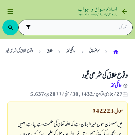
موضوعاتی
خانگی فقہ
طلاق
وقوع طلاق كى شرعى قيود
وقوع طلاق كى شرعى قيود
خانگی فقہ
27/جمادى الثانية/1432 , 30/مئی/2011
5,637
سوال
142223
ميں مسلمان ہوں ميرا ايمان ہے كہ اللہ تعالى كى حكمت ہے چاہے ہميں