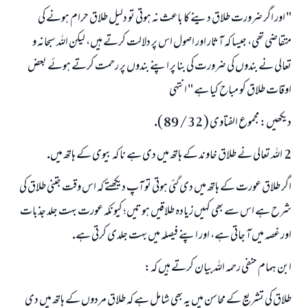
" اور اگر ضرورت طلاق دينے كا باعث نہ ہوتى تو دليل طلاق حرام ہونے كى
متقاضى تھى، جيسا كہ آثار اور اصول اس پر دلالت كرتے ہيں، ليكن اللہ سبحانہ و
تعالى نے بندوں كى ضرورت كى بنا پر اپنے بندوں پر رحمت كرتے ہوئے بعض
اوقات طلاق كو مباح كيا ہے " انتہى
ديكھيں: مجموع الفتاوى ( 32 / 89 ).
2 ـ اللہ تعالى نے طلاق خاوند كے ہاتھ ميں دى ہے نا كہ بيوى كے ہاتھ ميں.
اگر طلاق عورت كے ہاتھ ميں دى گئى ہوتى تو آپ ديكھتے كہ اس وقت جتنى طلاق كى
شرح ہے اس سے بھى كہيں زيادہ طلاقيں ہوتيں؛ كيونكہ عورت بہت جلد جذبات
اور غصہ ميں آ جاتى ہے، اور اپنے فيصلہ ميں بہت جلدى كرتى ہے.
ابن ہمام حنفى رحمہ اللہ بيان كرتے ہيں كہ:
طلاق كى تشريع كے محاسن ميں يہ بھى شامل ہے كہ طلاق مردوں كے ہاتھ ميں دى