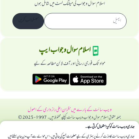
اسلام سوال و جواب کی میلنگ لسٹ میں شامل ہوں
سبسکرائب کریں
اسلام سوال و جواب ایپ
مواد تک فوری رسائی اور آف لائن مطالعہ کے لیے
ویب سائٹ کے بارے میں
نگران اعلی
راز داری کے اصول
جملہ حقوق اسلام سوال و جواب ویب سائٹ کیلیے محفوظ ہیں۔ 1997-2025 ©
ہماری ویب سائٹ کوکیز استعمال کرتی ہے۔
ہماری ویب سائٹ کا وزٹ کرنے پر بہتری کے لیے معلومات جمع کی جاتی ہیں، اس حوالے سے آپ مزید جان سکتے ہیں