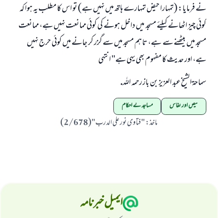
نے فرمایا: (تمہارا حیض تمہارے ہاتھ میں نہیں ہے) تو اس کا مطلب یہ ہوا کہ
کوئی چیز اٹھانے کیلئے مسجد میں داخل ہونے کی کوئی ممانعت نہیں ہے، ممانعت
مسجد میں بیٹھنے سے ہے، تاہم مسجد میں سے گزر کر جانے میں کوئی حرج نہیں
ہے، اور حدیث کا مفہوم بھی یہی ہے" انتہی
سماحۃ الشیخ عبد العزیز بن باز رحمہ الله.
حیض اور نفاس
مساجد کے احکام
ماخذ
:
"فتاوى نور على الدرب"(2/678)
ایمیل خبرنامہ