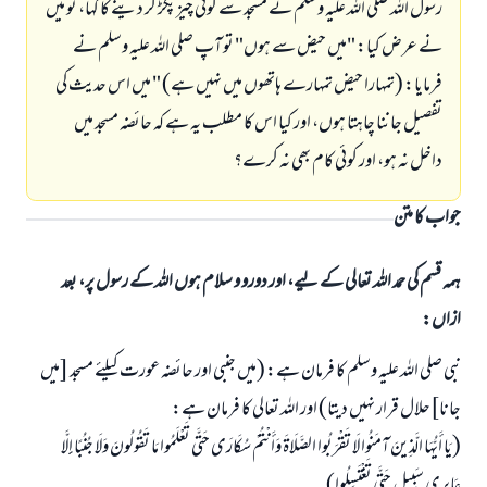
رسول اللہ صلی اللہ علیہ وسلم نے مسجد سے کوئی چیز پکڑ کر دینے کا کہا، تو میں
نے عرض کیا: "میں حیض سے ہوں" تو آپ صلی اللہ علیہ وسلم نے
فرمایا: (تمہارا حیض تمہارے ہاتھوں میں نہیں ہے) " میں اس حدیث کی
تفصیل جاننا چاہتا ہوں، اور کیا اس کا مطلب یہ ہے کہ حائضہ مسجد میں
داخل نہ ہو، اور کوئی کام بھی نہ کرے؟
جواب کا متن
ہمہ قسم کی حمد اللہ تعالی کے لیے، اور دورو و سلام ہوں اللہ کے رسول پر، بعد
ازاں:
نبی صلی اللہ علیہ وسلم کا فرمان ہے: (میں جنبی اور حائضہ عورت کیلئے مسجد [میں
جانا]حلال قرار نہیں دیتا) اور اللہ تعالی کا فرمان ہے:
(يَا أَيُّهَا الَّذِينَ آمَنُوا لَا تَقْرَبُوا الصَّلَاةَ وَأَنْتُمْ سُكَارَى حَتَّى تَعْلَمُوا مَا تَقُولُونَ وَلَا جُنُبًا إِلَّا
عَابِرِي سَبِيلٍ حَتَّى تَغْتَسِلُوا)