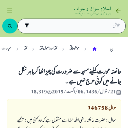
موضوعاتی
فقہ اور اصول فقہ
فقہ
عبادات
حائضہ عورت کیلئے مسجد سے ضرورت کی چیز اٹھا کر باہر نکل
جانے میں کوئی حرج نہیں ہے۔
21/شوال/1436 , 06/اگست/2015
18,319
سوال
146758
سوال: حضرت عائشہ رضی اللہ عنہا سے منقول ہے کہ وہ کہتی ہیں: "مجھے