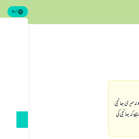
اردو
وند میری بھانجی
ے کہ بھانجی کی