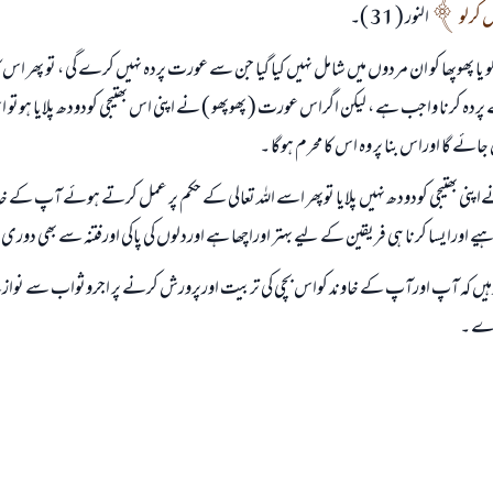
نیکی کی رہنمائی کرنے والے کو بھی نیکی کرنے والے کے برابر اجر ملتا ہے۔
 کرلو
النور ( 31 )۔
(مسلم : 1893)
 پھوپھا کو ان مردوں میں شامل نہیں کیا گيا جن سے عورت پردہ نہيں کرے گی ، تو پھر اس ک
 پردہ کرنا واجب ہے ، لیکن اگراس عورت ( پھوپھو ) نے اپنی اس بھتیجی کودودھ پلایا ہوت
ابھی تعاون کریں
ائے گا اوراس بنا پر وہ اس کا محرم ہوگا ۔
ےاپنی بھتیجی کودودھ نہيں پلایا توپھر اسے اللہ تعالی کے حکم پر عمل کرتے ہوئے آپ کے خا
اہیے اورایسا کرنا ہی فریقین کے لیے بہتر اوراچھا ہے اوردلوں کی پاکی اورفتنہ سے بھی دوری
ا گوہیں کہ آپ اورآپ کے خاوند کواس بچی کی تربیت اورپرورش کرنے پر اجروثواب سے ن
کرے ۔