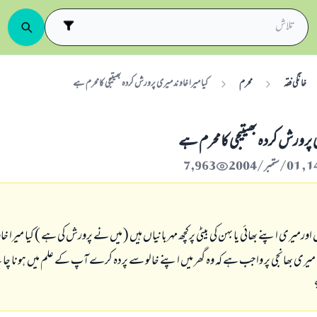
خانگی فقہ
محرم
کیا میرا خاوند میری پرورش کردہ بھیتیجی کامحرم ہے
ی پرورش کردہ بھیتیجی کامحرم ہے
7,963
ورمیری اپنے بھائي یا بہن کی بیٹی پرکچھ مہربانیاں ہیں ( میں نے پرورش کی ہے ) کیا میرا خا
کیا میری بھانجی پر واجب ہے کہ وہ گھر میں اپنے خالو سے پردہ کرے آپ کے علم میں ہونا چاہی