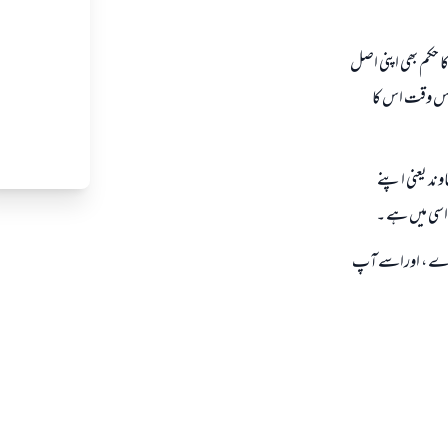
ا حکم بھی اپنی اصل
و اس وقت اس کا
وند یعنی اپنے
 اسی میں ہے ۔
وازے ، اوراسے آپ