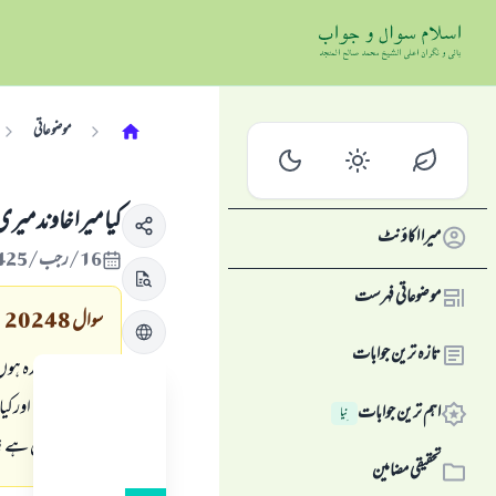
موضوعاتی
کیا میرا خاوند میر
میرا اکاؤنٹ
16/رجب/1425 , 01/ستمبر/2004
موضوعاتی فہرست
سوال
20248
تازہ ترین جوابات
میں شادی شدہ ہوں ا
کا محرم ہوگا ، اور
اہم ترین جوابات
نِیا
عمر سولہ برس ہے ؟
تحقیقی مضامین