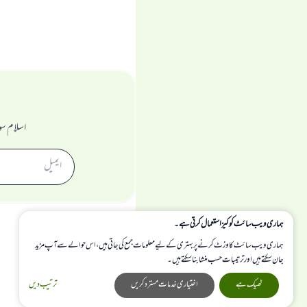
اسلام سو
ہماری ویب سائٹ کوکیز استعمال کرتی ہے۔
ہماری ویب سائٹ کا وزٹ کرنے پر بہتری کے لیے معلومات جمع کی جاتی ہیں، اس حوالے سے آپ مزید
جان سکتے ہیں اور ترتیبات حسب منشا بنا سکتے ہیں۔
ٹھیک ہے
اختیاری خدمات مسترد کریں
ترتیب دیں