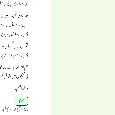
نجات اورکامیابی حاصل
جب اس آیت میں خالو یا
پر ہی رہے گا کہ ان سے
پھوپھا رضاعی باپ بن ج
تو اس بنا پر اگر آپ ن
پھوپھا سے پردہ کرنا چ
ہم اللہ تعالی سے دع
کی نیکیوں میں شامل 
واللہ اعلم .
محرم
ماخذ
:
الشیخ محمد صالح المنجد