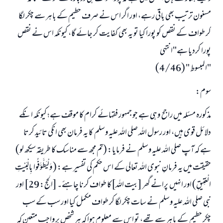
مسنون ترتیب بھی باقی رہے، اور اگر اس نے صرف حطیم کے باہر سے چکر لگا
کر طواف کے نقص کو پورا کیا تو یہ بھی کفایت کر جائے گا، کیونکہ اس نے نقص
پورا کردیا ہے"انتہی
"المبسوط " (4/46)
سوم:
مذکورہ مسئلہ میں راجح وہی ہے جو جمہور فقہائے کرام کا موقف ہے؛ کیونکہ انکے
دلائل قوی ہیں، اور رسول اللہ صلی اللہ علیہ وسلم کا یہ فرمان بھی انکی تائید کرتا
ہے کہ آپ صلی اللہ علیہ وسلم نے فرمایا: (تم مجھ سے مناسک کا طریقہ سیکھ لو)
حقیقت میں یہ فرمانِ نبوی اللہ تعالی کے اس حکم کی تفسیر ہے: ( وَلْيَطَّوَّفُوا بِالْبَيْتِ
الْعَتِيقِ) اور انہیں پرانے گھر [بیت اللہ]کا طواف کرنا چاہئے۔ [الحج: 29] اور
نبی صلی اللہ علیہ وسلم نے سات چکر لگا کر طواف مکمل کیا اور سب کے سب
چکر حطیم کے باہر سے تھے، تو اس سے معلوم ہوا کہ ہر شخص پر واجب متعین کہ