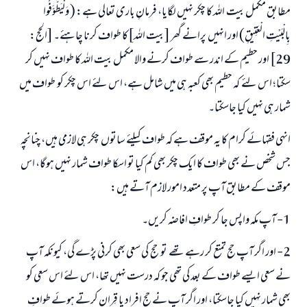
مطابق مکمل بیت اللہ کا چکر نہیں لگایا، فرمانِ باری تعالی ہے: ( وَلْيَطَّوَّفُوا
بِالْبَيْتِ الْعَتِيقِ) اور انہیں پرانے گھر [بیت اللہ]کا طواف کرنا چاہئے۔ [الحج:
29] اور حطیم کے اندر سے طواف کرنے والا مکمل بیت اللہ کا طواف نہیں کر
سکتا؛ اس لئے کہ حطیم بھی کعبہ ہی میں شامل ہے، اس لئے اس چکر کو طواف میں
شمار ہی نہیں کیا جاسکتا۔
انہی فقہائے کرام کا یہ موقف ہے کہ طواف کیلئے ساتوں چکر ہی لازمی ہیں، چنانچہ
جس شخص نے بھی طواف کا ایک چکر بھی کم کیا تو اسکا طواف شمار نہیں ہوگا، اس
موقف کے مطابق آپ پر متعدد امور لازم آتے ہیں:
1- آپ مکہ واپس جا کر طوافِ افاضہ کریں۔
2- اور اگر آپ حج تمتع کر رہے تھے تو حج کی سعی بھی کرنی پڑے گی، کیونکہ آپ
نے سعی ایسے طواف کے بعد کی تھی جو کہ درست نہیں تھا، اس لئے اس سعی کو
بھی شمار نہیں کیا جاسکتا، اور اگر آپ نے حج افراد یا قِران کرتے ہوئے طوافِ