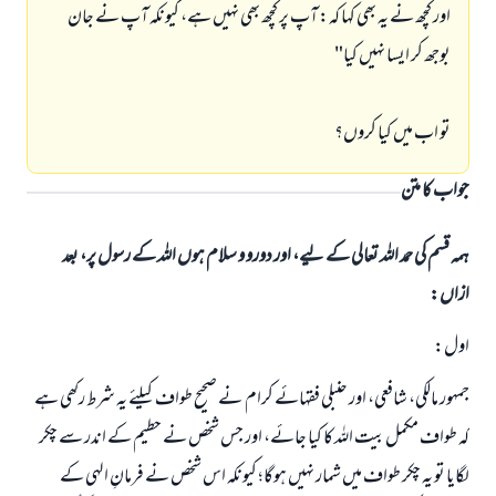
اور کچھ نے یہ بھی کہا کہ: آپ پر کچھ بھی نہیں ہے، کیونکہ آپ نے جان
بوجھ کر ایسا نہیں کیا"
تو اب میں کیا کروں؟
جواب کا متن
ہمہ قسم کی حمد اللہ تعالی کے لیے، اور دورو و سلام ہوں اللہ کے رسول پر، بعد
ازاں:
اول:
جمہور مالکی، شافعی، اور حنبلی فقہائے کرام نے صحیح طواف کیلئے یہ شرط رکھی ہے
کہ طواف مکمل بیت اللہ کا کیا جائے، اور جس شخص نے حطیم کے اندر سے چکر
لگایا تو یہ چکر طواف میں شمار نہیں ہوگا؛ کیونکہ اس شخص نے فرمانِ الہی کے