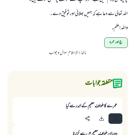
اللہ تعالی سے دعا ہے کہ ہمیں بھلائی اور توفیق دے۔
واللہ اعلم.
حج اور عمرہ
ماخذ
:
الاسلام سوال و جواب
متعلقہ جوابات
عمرے کا طواف حطیم کے اندر سے کیا
دوران طواف حطیم میں سے گزرنا