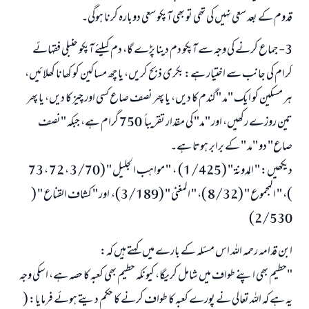
قدوم کے بعد سعی نہیں کی تھی تو بھی آپکو سعی دوبارہ کرنا ہوگی۔
3- جماع کرنے کی وجہ سے آپکو دم دینا پڑے گا، دم کیلئے آپکو حنبلی فقہائے
کرام کی جانب سے اختیار ہے: بکری ذبح کریں، یا چھ مساکین کو کھانا کھلائیں،
ہر مسکین کو ایک "مد "گندم کا دیں، یا پھر نصف صاع کسی اور چیز کا دیں، یا پھر
تین روزے رکھیں، اور "مد" کی مقدار تقریباً 750 گرام ہے، جبکہ "نصف
صاع" دو "مد " کے برابر ہوتا ہے۔
دیکھیں: " المدونۃ " (1/425) ، " مواهب الجليل " (3/70 ، 72 ، 73
)، " المجموع " (8/32 )، " المغنی " (3/189)، اور " كشاف القناع " (
2/530)
ابن قدامہ رحمہ اللہ اس مسئلہ کے بارے میں کہتے ہیں کہ:
"حطیم بھی اپنے طواف میں شامل کریگا، کیونکہ حطیم بھی کعبہ کا حصہ ہے، اسکی وجہ
یہ ہے کہ اللہ تعالی نے پورے کعبہ کا طواف کرنے کا حکم دیتے ہوئے فرمایا: (