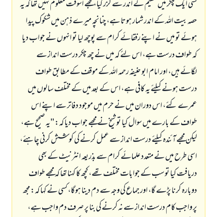
کسی ایک چکر میں حطیم کے اندر سے گزر گیا، مجھے اسوقت معلوم نہیں تھا کہ یہ
حصہ بیت اللہ کے اندر شمار ہوتا ہے، چنانچہ میرے ذہن میں شکوک پیدا
ہوئے تو میں نے اپنے رفقائے کرام سے پوچھ لیا تو انہوں نے جواب دیا
کہ طواف درست ہے، اس لئے کہ میں نے چھ چکر درست انداز سے
لگائے ہیں، اور امام ابو حنیفہ رحمہ اللہ کے موقف کے مطابق طواف
درست ہونے کیلئے یہ کافی ہے، اس کے بعد میں کے مختلف سالوں میں
عمرے کئے، اس دوران میں نے حرم میں موجود دفاتر سے اپنے اس
طواف کے بارے میں سوال کیا تو شیخ نے مجھے جواب دیا کہ: "یہ صحیح ہے،
لیکن مجھے آئندہ کیلئے درست انداز سے عمل کرنے کی کوشش کرنی چاہئے،
اسی طرح میں نے متعدد علمائے کرام سے بذریعہ انٹرنیٹ کے بھی
دریافت کیا تو سب کے جوابات مختلف تھے، کچھ کا کہنا تھا کہ مجھے طواف
دوبارہ کرنا پڑے گا، اور جماع کی وجہ سے دم دینا ہوگا، کسی نے کہا کہ: مجھ
پر واجب کام درست انداز سے نہ کرنے کی بنا پر صرف دم واجب ہے،