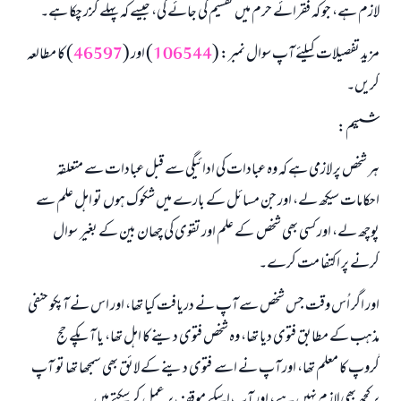
لازم ہے، جو کہ فقرائے حرم میں تقسیم کی جائے گی، جیسے کہ پہلے گزر چکا ہے۔
مزید تفصیلات کیلئے آپ سوال نمبر: (
106544
) اور (
46597
) کا مطالعہ
کریں۔
ششم:
ہر شخص پر لازمی ہے کہ وہ عبادات کی ادائیگی سے قبل عبادات سے متعلقہ
احکامات سیکھ لے، اور جن مسائل کے بارے میں شکوک ہوں تو اہل علم سے
پوچھ لے، اور کسی بھی شخص کے علم اور تقوی کی چھان بین کے بغیر سوال
کرنے پر اکتفا مت کرے۔
اور اگر اُس وقت جس شخص سے آپ نے دریافت کیا تھا، اور اس نے آپکو حنفی
مذہب کے مطابق فتوی دیا تھا، وہ شخص فتوی دینے کا اہل تھا، یا آپکے حج
گروپ کا معلم تھا، اور آپ نے اسے فتوی دینے کے لائق بھی سمجھا تھا تو آپ
پر کچھ بھی لازم نہیں ہے، اور آپ اسکے موقف پر عمل کر سکتے ہیں۔