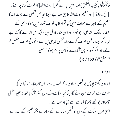
وَلْيَطَّوَّفُوا بِالْبَيْتِ الْعَتِيقِ) اور انہیں پرانے گھر [بیت اللہ]کا طواف کرنا چاہئے۔
[الحج: 29] اور حطیم بیت اللہ کا ہی حصہ ہے، چنانچہ جس شخص نے بیت اللہ کا
حطیم کے باہر سے طواف نہیں کیا تو اسکا یہ طواف شمار نہیں ہوگا، اسی کے
عطاء، مالک، شافعی، ابو ثور، اور ابن منذر قائل ہیں، جبکہ اہل الرائے کا کہنا ہے
کہ: اگر ایسا ناقص طواف کرنے والا شخص مکہ ہی میں ہے، تو باقی طواف مکمل کر
لے، اور اگر کوفہ واپس آگیا ہے تو اس پر دم ہوگا"انتہی
" المغنی" (3/189)
دوم:
احناف کہتے ہیں کہ جو شخص طواف کے نصف سے زائد چکر لگا لے تو اس کی
طرف سے طواف ہوجائے گا، چنانچہ احناف کے ہاں اکثر چکر کی تعداد تین مکمل
چکر اور چوتھے چکر کا آدھے سے زیادہ حصہ ہے۔
اسی طرح احناف کے ہاں جو شخص سارے کے سارے چکر حطیم کے اندر سے