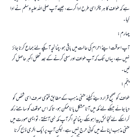
ہے کہ طواف کا ہر چکر اسی طرح ادا کرے، جیسے آپ صلی اللہ علیہ وسلم نے ادا
کیا۔
چہارم:
آپ اسوقت اپنے احرام کی حالت میں باقی ہو، چنانچہ آپکے لئے جماع کرنا جائز
نہیں ہے، یہاں تک کہ آپ طواف اور سعی کرنے کے بعد تحلل اکبر حاصل کر
لیں۔
پنجم:
طواف کو صحیح قرار دینے کیلئے حنفی مذہب کے مطابق فتوی صرف اسی شخص کو
دیا جائے جسکے لئے مکہ میں آنا مشکل یا ناممکن ہو، تا کہ اس موقف کو سامنے رکھ
کر اسکے لئے گنجائش پیدا ہوسکے، چنانچہ اگر آپ مکہ نہی آسکتے ، تو ایسی صورت میں
حنفی مذہب اپنانے میں کوئی حرج نہیں ہے، لیکن آپ پر ایک بکری ذبح کرنا