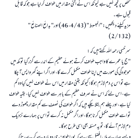
شخص پر کچھ نہیں ہے کیونکہ اس نے اتنی مقدار میں طواف کر لیا ہے جو کہ قابل
ابھی تعاون کریں
قبول ہے۔
مزید کیلئے دیکھیں: "المبسوط " (4/43، 46) اور" بدائع الصنائع "
(2/132)
سرخسی رحمہ اللہ کہتے ہیں کہ:
"حج یا عمرے کا واجب طواف کرتے ہوئے حطیم کے اندر سے گزر گیا تو مکہ میں
موجودگی کی صورت میں اپنا طواف مکمل کرے گا، اور اگر اپنے گھر واپس آ چکا
ہے تو اس پر دم لازم ہوگا؛ کیونکہ جتنی مقدار میں اس نے طواف نہیں کیا وہ کم
ہے، اس لئے کہ اس نے صرف حطیم کے باہر سے طواف نہیں کیا، بقیہ طواف
کیا ہے، اور پہلے ہم بتلا چکے ہیں کہ اگر طواف کی نصف سے کم مقدار چھوڑ دے
تو اسے طواف مکمل کرنا ہوگا، اور اگر مکمل نہ کرے تو اس پر ہمارے نزدیک
دم لازم آئے گا، تو یہ مسئلہ بھی اسی طرح ہوگا۔
ویسے ہمارے ہاں افضل یہی ہے کہ پورا طواف ہی دوبارہ سے کرے، تا کہ