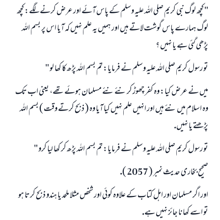
" كچھ لوگ نبى كريم صلى اللہ عليہ وسلم كے پاس آئے اور عرض كرنے لگے: كچھ
لوگ ہمارے پاس گوشت لاتے ہيں اور ہميں يہ علم نہيں كہ آيا اس پر بسم اللہ
پڑھى گئى ہے يا نہيں ؟
تو رسول كريم صلى اللہ عليہ وسلم نے فرمايا: تم بسم اللہ پڑھ كا كھا لو "
ميں نے عرض كيا: وہ كفر چھوڑ كر نئے نئے مسلمان ہوئے تھے، يعنى اب تك
وہ اسلام ميں نئے ہيں اور انہيں علم نہيں كيا آيا وہ ( ذبح كرتے وقت ) بسم اللہ
پڑھتے يا نہيں.
تو رسول كريم صلى اللہ عليہ وسلم نے فرمايا: تم بسم اللہ پڑھ كر كھا ليا كرو "
صحيح بخارى حديث نمبر ( 2057 ).
اور اگر مسلمان اور اہل كتاب كے علاوہ كوئى اور شخص مثلا ملحد يا ہندو ذبح كرتا ہو
تو اسے كھانا جائز نہيں ہے.