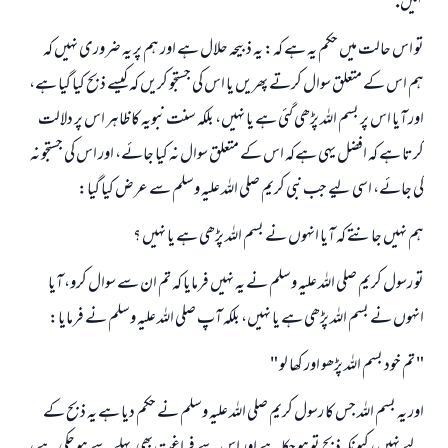
نہيں.
تو اس حالت ميں حكم يہ ہے كہ: يہ ذبيحہ حلال ہے اور ہم پر يہ ضرورى نہيں كہ
ہم اس كے متعلق سوال كرتے پھريں يا اس كى جستجو كريں كہ كيسے ذبح كيا گيا ہے،
اور آيا اس پر بسم اللہ پڑھى گئى ہے يا نہيں، بلكہ سنت نبويہ كا ظاہر اس پر دلالت
كرتا ہے كہ افضل يہى ہےكہ اس كے متعلق سوال نہ كيا جائے، اور اس كى جستجو نہ
كى جائے، اسى ليے جب نبى كريم صلى اللہ عليہ وسلم سے عرض كيا گيا:
ہم نہيں جانتے كہ آيا انہوں نے بسم اللہ پڑھى ہے يا نہيں ؟
تو رسول كريم صلى اللہ عليہ وسلم نے يہ نہيں فرمايا كہ تم ان سے سوال كرو، آيا
انہوں نے بسم اللہ پڑھى ہے يا نہيں، بلكہ آپ صلى اللہ عليہ وسلم نے فرمايا:
" تم خود بسم اللہ پڑھو اور كھا لو "
اور يہ بسم اللہ جس كا رسول كريم صلى اللہ عليہ وسلم نے حكم ديا ہے يہ ذبح كے