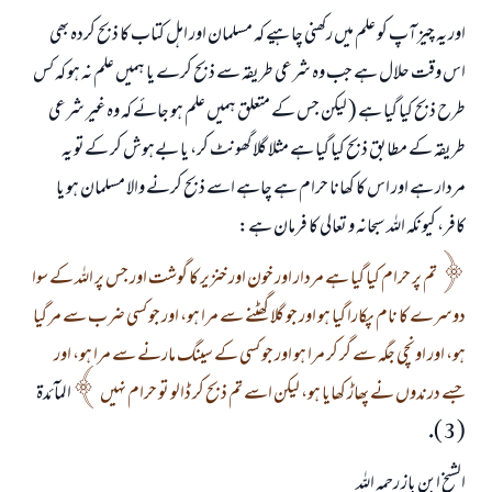
اور يہ چيز آپ كو علم ميں ركھنى چاہيے كہ مسلمان اور اہل كتاب كا ذبح كردہ بھى
اس وقت حلال ہے جب وہ شرعى طريقہ سے ذبح كرے يا ہميں علم نہ ہو كہ كس
طرح ذبح كيا گيا ہے ( ليكن جس كے متعلق ہميں علم ہو جائے كہ وہ غير شرعى
طريقہ كے مطابق ذبح كيا گيا ہے مثلا گلا گھونٹ كر، يا بےہوش كر كےتو يہ
مردار ہے اور اس كا كھانا حرام ہے چاہے اسے ذبح كرنے والا مسلمان ہو يا
كافر، كيونكہ اللہ سبحانہ و تعالى كا فرمان ہے:
تم پر حرام كيا گيا ہے مردار اور خون اور خنزير كا گوشت اور جس پر اللہ كے سوا
دوسرے كا نام پكارا گيا ہو اور جو گلا گھٹنے سے مرا ہو، اور جو كسى ضرب سے مر گيا
ہو، اور اونچى جگہ سے گر كر مرا ہو اور جو كسى كے سينگ مارنے سے مرا ہو، اور
جسے درندوں نے پھاڑ كھايا ہو، ليكن اسے تم ذبح كر ڈالو تو حرام نہيں
المآئدۃ
( 3 ).
الشيخ ابن باز رحمہ اللہ