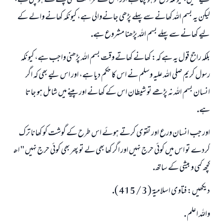
ليے نہيں، كيونكہ ذبح تو ہو چكا ہے اور اس سے فراغت بھى پہلے سے ہو چكى ہے،
ليكن يہ بسم اللہ كھانے سے پہلے پڑھى جانےوالى ہے، كيونكہ كھانے والے كے
ليے كھانے سے پہلے بسم اللہ پڑھنا مشروع ہے.
بلكہ راجح قول يہ ہے كہ: كھانے كھاتے وقت بسم اللہ پڑھنى واجب ہے، كيونكہ
رسول كريم صلى اللہ عليہ وسلم نے اس كا حكم ديا ہے، اور اس ليے بھى كہ اگر
انسان بسم اللہ نہ پڑھے تو شيطان اس كے كھانے اور پينے ميں شامل ہو جاتا
ہے.
اور جب انسان ورع اور تقوى كرتے ہوئے اس طرح كے گوشت كو كھانا ترك
كردے تو اس ميں كوئى حرج نہيں اور اگر كھا بھى لے تو پھر بھى كوئى حرج نہيں " اھـ
كچھ كمى و بيشى كے ساتھ.
ديكھيں: فتاوى اسلاميۃ ( 3 / 415 ).
واللہ اعلم .