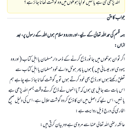
اللہ پڑھى گئى ہے يا نہيں تو كيا ہوٹلوں ميں وہ گوشت كھانا جائز ہے ؟
جواب کا متن
ہمہ قسم کی حمد اللہ تعالی کے لیے، اور دورو و سلام ہوں اللہ کے رسول پر، بعد
ازاں:
اگر تو ان ہوٹلوں ميں جانور ذبح كرنے كے ذمہ دار مسلمان يا اہل كتاب ( اور وہ
يہودى اور عيسائى ہيں ) ہوں يا پھر ہوٹل والے خود مسلمان يا اہل كتاب سے
تعلق ركھتے ہوں اور ذبح بھى خود كرتے ہوں تو يہ گوشت كھانا جائز ہے چاہے ہم
اس بات سے جاہل ہى ہوں كہ آيا انہوں نے ذبح كرتے وقت بسم اللہ پڑھى ہے
يا نہيں، اس ليے كہ اصل ميں ان كا ذبح كردہ گوشت حلال ہے، اس كى دليل صحيح
بخارى كى درج ذيل روايت ہے:
عائشہ رضى اللہ تعالى عنہا سے مروى ہے وہ بيان كرتى ہيں: