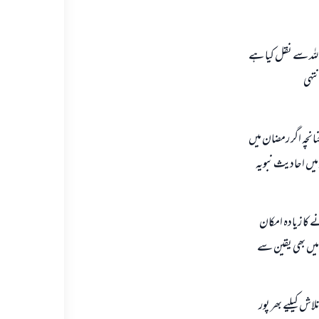
 اللہ سے نقل کیا ہے
تہی
نچہ اگر رمضان میں
میں احادیث نبویہ
 کا زیادہ امکان
 بارے میں بھی یقین سے
اش کیلیے بھر پور