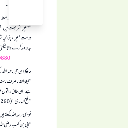
کوشش کرے ۔
شیخ سلیمان الماجد حفظہ ا
"ہمیں شریعت میں ایسی ک
درست نہیں ، چنانچہ 
جد و جہد کرنے والا یقینی 
9880
حافظ ابن حجر رحمہ اللہ ک
"لیلۃ القدر صرف رم
ہے، ان طاق راتوں میں
" فتح الباری" (4/260)
نووی رحمہ اللہ کہتے ہی