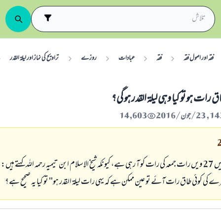
فقہ اور اصول فقہ
فقہ
عبادات
روزے
تراویح کی نماز اور لیلۃ القدر
 رات ہو تو کیا وہی لیلۃ القدر ہو گی؟
14,603
اس سال رمضان میں 27 ویں رات جمعہ کی رات کو آ رہی ہے، کیونکہ شیخ الاسلام ابن تیمیہ رحمہ اللہ کہتے ہیں:
کی کوئی طاق رات آئے تو عین ممکن ہے کہ یہی رات لیلۃ القدر ہو" تو کیا یہ صحیح ہے؟