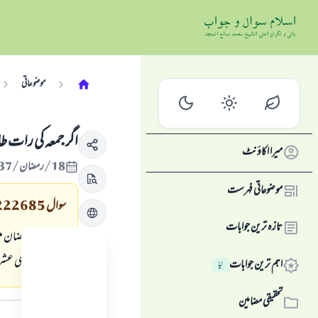
موضوعاتی
اگر جمعہ کی رات طاق
میرا اکاؤنٹ
18/رمضان/1437 , 23/جون/2016
موضوعاتی فہرست
سوال
222685
تازہ ترین جوابات
رات کو آخری عشرے 
اہم ترین جوابات
نِیا
جواب کا متن
تحقیقی مضامین