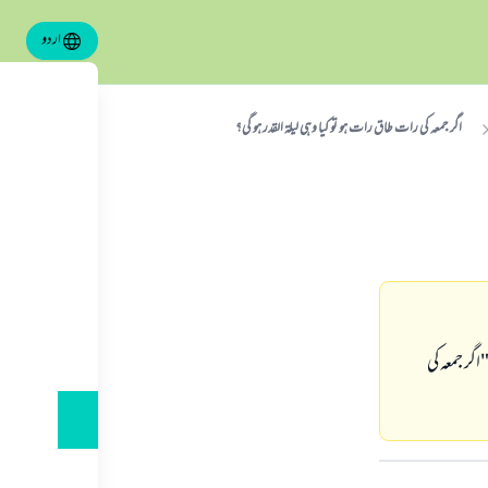
اردو
اگر جمعہ کی رات طاق رات ہو تو کیا وہی لیلۃ القدر ہو گی؟
 "اگر جمعہ کی