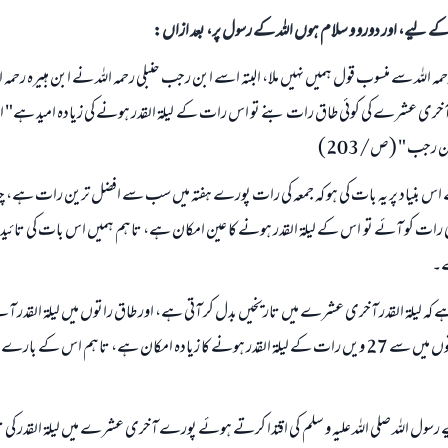
الی کے لیے، اور دورو و سلام ہوں اللہ کے رسول پر، بعد ازاں:
رحمہ اللہ سے منسوب قول ہمیں نہیں ملا، البتہ اسے ابن رجب حنبلی رحمہ اللہ نے ابن ہبیرہ رحمہ
 آخری عشرے کی کوئی طاق رات بنے تو اس رات کے لیلۃ القدر ہونے کی زیادہ امید ہے" ان
ن رجب " (ص/203)
اس بنیاد پر یہ بات کی ہو کہ جمعہ کی رات پورے ہفتہ میں سب سے افضل ترین رات ہے، چنا
 رات کو آئے تو اس کے لیلۃ القدر ہونے کا عین امکان ہے، تاہم ہمیں اس بات کی تائید 
لے۔
کہ لیلۃ القدر آخری عشرے میں تاریخیں بدل کر آتی ہے، اور طاق راتوں میں لیلۃ القدر آنے
ہوتا ہے، اور طاق راتوں میں سے 27 ویں رات کے لیلۃ القدر ہونے کا زیادہ امکان ہے، تاہم اس کے
 رسول اللہ صلی اللہ علیہ و سلم کی اقتدا کرتے ہوئے پورے آخری عشرے میں لیلۃ القدر کی تل