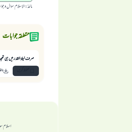
ماخذ
:
الاسلام سوال و جو
متعلقہ جوابات
صرف ليلۃ القدر ميں ہى تھجد ك
محفوظ کریں
داؤ
اسلام سو