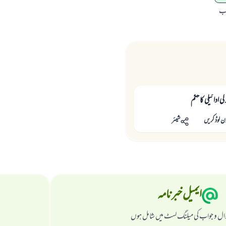
اب
ى ادائيگى كا حكم
ن لوڈ کریں
شیئر
ایمیل خبرنامہ
ال و جواب کی میلنگ لسٹ میں شامل ہوں