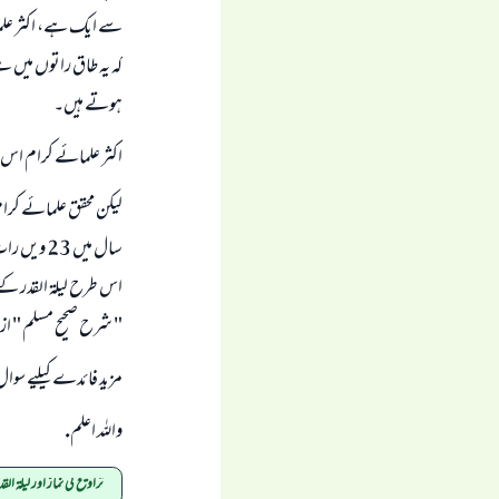
سے ایک ہے، اکثر علما
ہوتے ہیں۔
اکثر علمائے کرام اس 
اس طرح لیلۃ القدر کے
" شرح صحیح مسلم " از نو
مزید فائدے کیلیے سوال
واللہ اعلم.
تراویح کی نماز اور لیلۃ القد