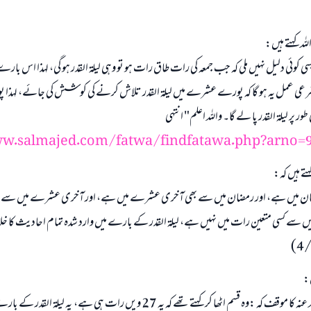
للہ کہتے ہیں:
وئی دلیل نہیں ملی کہ جب جمعہ کی رات طاق رات ہو تو وہی لیلۃ القدر ہو گی، لہذا اس بارے می
شرعی عمل یہ ہو گا کہ پورے عشرے میں لیلۃ القدر تلاش کرنے کی کوشش کی جائے، لہ
طور پر لیلۃ القدر پا لے گا۔ واللہ اعلم" انتہی
w.salmajed.com/fatwa/findfatawa.php?arno=
جواب نمبر 110845 نے نکاح ٹوٹنے سے بچایا۔
ہتے ہیں کہ:
امت مسلمہ کے واسطے جوابات پیش کرنے کے لیے ہماری مدد کریں
ضان میں ہے، اور رمضان میں سے بھی آخری عشرے میں ہے، اور آخری عشرے میں سے ط
 سے کسی متعین رات میں نہیں ہے، لیلۃ القدر کے بارے میں وارد شدہ تمام احادیث کا خل
رسول اللہ صلی اللہ علیہ و سلم کا فرمان ہے:
نیکی کی رہنمائی کرنے والے کو بھی نیکی کرنے والے کے برابر اجر ملتا ہے۔
(مسلم : 1893)
ں:
"ابی بن کعب رضی اللہ عنہ کا موقف کہ :وہ قسم اٹھا کر کہتے تھے کہ یہ 27 ویں رات ہی ہے، ی