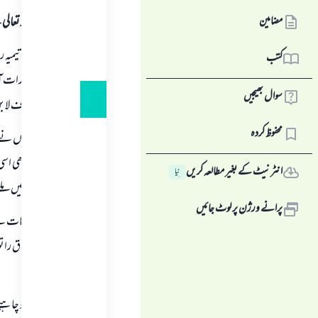
مضامین
ہمہ قسم کی حمد اللہ تع
شیخ الاسلام ابن تیمیہ 
کتب
کہ: "اگر جمعہ کی رات
سوال بھیجیں
" لطائف المعارف لاب
محفوظ کردہ
ممکن ہے کہ انہوں نے 
کوئی طاق رات بھی اسی
انٹرنیٹ کے بغیر مطالعہ کریں
نِیا
اور آثارِ صحابہ نہیں م
پرانے ورژن پر لوٹ جائیں
احادیث میں یہ بات ہے 
نہیں کہا جا سکتا۔
چنانچہ مسلمان کو چاہیے