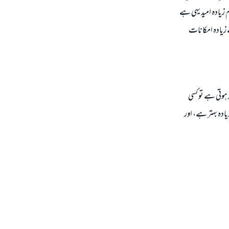
زیادہ امید یہی ہے
ے لیلۃ القدر ہونے کے زیادہ امکانات
نانچہ کسی سال میں 27 ویں رات لیلۃ القدر ہوتی ہے تو کسی
وقف زیادہ بہتر ہے، اور