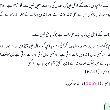
ئے کرام اس بات کے قائل ہیں کہ رمضان کی یہ رات معین نہیں ہے بلکہ مبہم ہے، تاہم 
ابھی تعاون کریں
کہ یہ طاق راتوں میں ہے، اور طاق راتوں میں سے بھی 27، 25، 23 اور 21 ویں رات ک
بات کے قائل ہیں کہ یہ ایک ہی رات ہے جو کہ بدلتی نہیں ہے۔
لیکن محقق علمائے کرام کا کہنا ہے کہ یہ رات ہر سال بدل کر آتی ہے، چ
سال میں 23 ویں رات، اور کسی سال 21 ویں رات ہوتی ہے،اور کسی سال کوئی اور رات ہوتی ہے یہی م
 بارے میں مختلف احادیث کے مابین تطبیق بھی ہو جاتی ہے" انتہی
وی: (6/43)
 نمبر: (
50693
) کا مطالعہ کریں۔
ر