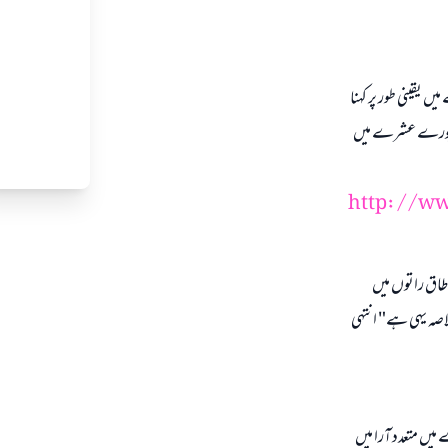
ں یقینی طور پر کہنا
ذا پورے عشرے میں
http://ww
اق راتوں میں
اصہ یہی ہے" انتہی
ہ لیلۃ القدر کے بارے میں متعدد آرا میں