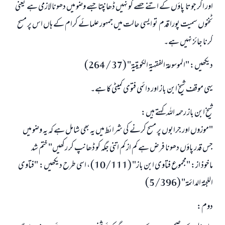
اور اگر جوتا پاؤں کے اتنے حصے کو نہیں ڈھانپتا جسے وضو میں دھونا لازمی ہے یعنی
ٹخنوں سمیت پورا قدم تو ایسی حالت میں جمہور علمائے کرام کے ہاں اس پر مسح
کرنا جائز نہیں ہے۔
دیکھیں: "الموسوعة الفقهية الكويتية" (37 / 264)
یہی موقف شیخ ابن باز اور دائمی فتوی کمیٹی کا ہے۔
شیخ ابن باز رحمہ اللہ کہتے ہیں:
"موزوں اور جرابوں پر مسح کرنے کی شرائط میں یہ بھی شامل ہے کہ یہ وضو میں
جس قدر پاؤں دھونا فرض ہے کم از کم اتنی جگہ کو ڈھانپ کر رکھیں" ختم شد
ماخوذ از: "مجموع فتاوى ابن باز" (10/111) ، اسی طرح دیکھیں: "فتاوى
اللجنة الدائمة" (5/396)
دوم: