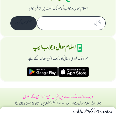
اسلام سوال و جواب کی میلنگ لسٹ میں شامل ہوں
سبسکرائب کریں
اسلام سوال و جواب ایپ
مواد تک فوری رسائی اور آف لائن مطالعہ کے لیے
ویب سائٹ کے بارے میں
نگران اعلی
راز داری کے اصول
جملہ حقوق اسلام سوال و جواب ویب سائٹ کیلیے محفوظ ہیں۔ 1997-2025 ©
ہماری ویب سائٹ کوکیز استعمال کرتی ہے۔