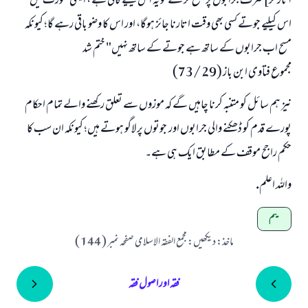
اتار کر]صرف جرابوں پر مسح کر لے تو یہ اس کیلیے کافی ہے ، ایسی صورت میں
اس کیلیے جوتے کسی بھی وقت اتارنا جائز ہوگا، اور اس کا وضو باقی رہے گا؛ کیونکہ
مسح اب جرابوں کے ساتھ ہے جوتے کے ساتھ نہیں" ختم شد
مجموع فتاوى ابن باز (29 /73)
نیز ہم سائل کو متنبہ کرنا چاہیں گے کہ موزوں سے تعلق رکھنے والے تمام احکام
پورے قدم کو ڈھکنے والی جرابوں اور جوتوں پر لاگو ہوتے ہیں؛ کیونکہ ان سب کا
حکم راجح موقف کے مطابق ایک ہی ہے۔
واللہ اعلم.
تیمم
ماخذ
:
ديكھيں: مجمع الفقہ الاسلامى صفحہ نمبر ( 144 )
فقہ اور اصول فقہ