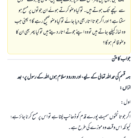
تک لمبی ہوتی ہیں پھر اس کے اوپر جوتے پہنتے ہیں، لیکن یہ جوتے ٹخنوں
سے نیچے تک ہوتے ہیں۔ تو کیا وضو کرتے ہوئے ان جوتوں پر مسح ہو
سکتا ہے؟ اور اگر جوتا اتار بھی دیا جائے تو کیا وضو صحیح رہے گا؟ یعنی جب
وہ نماز کیلیے جاتے ہیں تو وہ اپنے جوتے اتار دیتے ہیں تو کیا پھر بھی ان کا
وضو قائم ہو گا؟
جواب کا متن
ہمہ قسم کی حمد اللہ تعالی کے لیے، اور دورو و سلام ہوں اللہ کے رسول پر، بعد
ازاں:
اول:
اگر جوتا ٹخنوں سمیت پورے قدم کو ڈھانپ لیتا ہے تو اس پر مسح کرنا جائز ہے؛
کیونکہ اس وقت وہ موزے کی طرح ہے۔