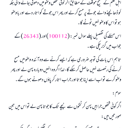
اہل علم کے صحیح موقف کے مطابق اگر کوئی شخص وضو میں دھوئی جانے والی جگہ
کو ڈھانپنے والے جوتے پر مسح کر لے اور پھر اس جوتے کو اتار دے اور با وضو
ہو تو اس کا وضو نہیں ٹوٹے گا۔
اس مسئلے کی تفصیل پہلے سوال نمبر: (
100112
) اور (
26343
) کے
جواب میں گزر چکی ہے۔
تاہم اس بات کی توجہ ضروری ہے کہ ایسے کرنے سے وہ آئندہ وضو میں مسح
کرنے کی رخصت نہیں حاصل کر سکے گا، لہذا اگر وہ انہیں دوبارہ پہن لے اور پھر
وضو کرے تو اب اسے اپنا جوتا اور جراب اتار کر پاؤں دھونے ہوں گے۔
سوم:
اگر کوئی شخص جرابیں پہن کر ٹخنوں سے نیچے تک کا جوتا پہن لے تو اس میں تین
صورتیں ہیں: