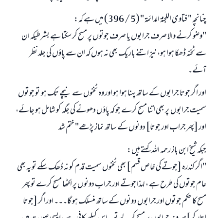
چنانچہ " فتاوى اللجنة الدائمة " (5 / 396) میں ہے کہ:
"وضو کرنے والا صرف جرابوں یا صرف جوتوں پر مسح کر سکتا ہے بشرطیکہ ان
سے ٹخنہ ڈھکا ہوا ہو، نیز اتنے باریک بھی نہ ہوں کہ ان سے پاؤں کی جلد نظر
آئے۔
اور اگر جوتا جرابوں کے ساتھ پہنا ہوا ہو اور وہ ٹخنوں سے نیچے تک ہو تو جوتوں
سمیت جرابوں پر بھی اتنا مسح کرے جو کہ پاؤں دھونے کی جگہ کو شامل ہو جائے،
اور [پھر جراب اور جوتا] دونوں کے ساتھ نماز پڑھے" ختم شد
جبکہ شیخ ابن باز رحمہ اللہ کہتے ہیں:
"اگر کندرہ [جوتے کی خاص قسم] بھی ٹخنوں سمیت قدم کو نہ ڈھک سکے تو یہ بھی
عام جوتوں کی طرح ہے ، لہذا جوتے اور جراب دونوں پر اکٹھا مسح کرے تو پھر
مسح کا حکم جوتوں اور جرابوں دونوں کے ساتھ منسلک ہو گا۔۔۔ اور اگر [جوتا