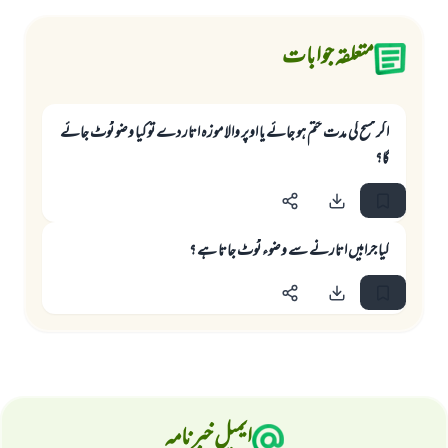
متعلقہ جوابات
اگر مسح کی مدت ختم ہو جائے یا اوپر والا موزہ اتار دے تو کیا وضو ٹوٹ جائے
گا؟
كيا جرابيں اتارنے سے وضوء ٹوٹ جاتا ہے ؟
ایمیل خبرنامہ