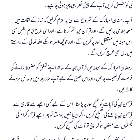
کی کوشش کریں آپ کے پیش نظر یہی چيز ہونی چاہیے ۔
آپ رمضان المبارک کے شروع سے ہی یہ عزم کرلیں کہ نماز کے اقات میں
مسجد جلدی جائیں گے ، اورقرآن مجید ختم کرنا ہے ، اوراسی طرح قیام اللیل بھی
اس مہینہ میں مستقل طور پر کریں گے ، اورجوکچھ میسر ہوسکے اللہ تعالی کے راستے
میں مال بھی خرچ کريں گے ۔
رمضان المبارک کے مہینہ میں قرآن مجید کے ساتھ اپنے تعلق کو مضبوط بنانے کی
فرصت کو غنیمت جانیں ، اوراس تعلق کے لیے آپ مندرجہ ذيل وسائل برو‎ئے
کار لائيں :
قرآن مجید کی آیات کو صحیح طور پر پڑھنا ، اس کے لیے کسی اچھے سے قاری سے
قرآن مجید پڑھنے کی تصیحیح کریں ، اگر ایسا نہیں ہوسکتا تو پھر اچھے قرآء کرام کی
کیسٹوں سے مستفید ہوکر اپنی قرآت کی تصحیح کریں ۔