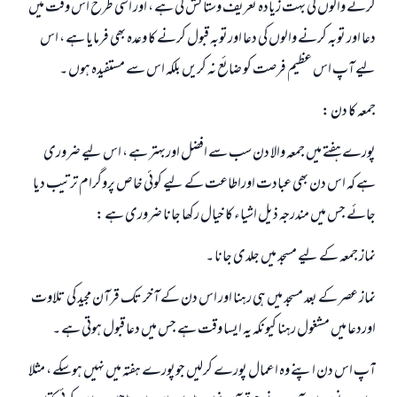
کرنے والوں کی بہت زیادہ تعریف وستائش کی ہے ، اور اسی طرح اس وقت میں
دعا اور توبہ کرنے والوں کی دعا اورتوبہ قبول کرنے کا وعدہ بھی فرمایا ہے ، اس
لیے آپ اس عظیم فرصت کو ضائع نہ کریں بلکہ اس سے مستفیدہ ہوں ۔
جمعہ کا دن :
پورے ہفتے میں جمعہ والا دن سب سے افضل اوربہتر ہے ، اس لیے ضروری
ہے کہ اس دن بھی عبادت اوراطاعت کے لیے کوئي خاص پروگرام ترتیب دیا
جائے جس میں مندرجہ ذیل اشیاء کا خیال رکھا جانا ضروری ہے :
نماز جمعہ کے لیے مسجد میں جلدی جانا ۔
نماز عصر کے بعد مسجد میں ہی رہنا اور اس دن کے آخر تک قرآن مجید کی تلاوت
اوردعا میں مشغول رہنا کیونکہ یہ ایسا وقت ہے جس میں دعا قبول ہوتی ہے ۔
آپ اس دن اپنے وہ اعمال پورے کرلیں جوپورے ہفتہ میں نہیں ہوسکے ، مثلا