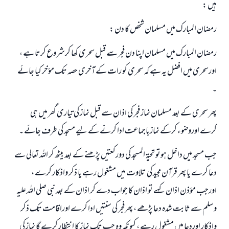
ہیں :
رمضان المبارک میں مسلمان شخص کا دن :
رمضان المبارک میں مسلمان اپنا دن فجر سے قبل سحری کھا کرشروع کرتا ہے ،
اورسحری میں افضل یہ ہے کہ سحری کو رات کے آخری حصہ تک مؤخر کیا جائے
۔
پھر سحری کے بعد مسلمان نماز فجر کی اذان سے قبل نماز کی تیاری گھر میں ہی
کرے اوروضوء کرکے نمازباجماعت ادا کرنے کے لیے مسجد کی طرف جائے ۔
جب مسجد میں داخل ہوتو تحیۃ المسجد کی دورکعتیں پڑھنے کے بعد بیٹھ کر اللہ تعالی سے
دعا کرے یا پھر قرآن مجید کی تلاوت میں مشغول رہے یا ذکر واذکار کرے ،
اورجب مؤذن اذان کہے تو اذان کا جواب دے کر اذان کے بعد نبی صلی اللہ علیہ
وسلم سے ثابت شدہ دعا پڑھے ، پھرفجر کی سنتیں ادا کرے اوراقامت تک ذکر
واذکار اوردعا میں مشغول رہے ، کیونکہ وہ جب تک نماز کا انتظار کرے گا نماز کی