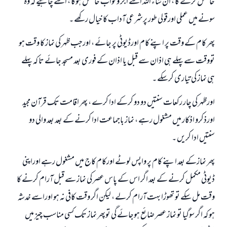
حاصل کرے گا ، ان شاء اللہ اسے اجر وثواب حاصل ہوگا ، اسے چاہیے کہ وہ
سونے میں عملی اورقولی طور پرشرعی آداب کا خیال رکھے ۔
پھر کام کے وقت پر اپنے کام اورڈیوٹی پر جائے ، اورجب ظہر کی نماز کا وقت ہو
تووقت سے پہلے ہی اذان سے قبل یا اذان کے فوری بعد مسجد جائے تا کہ پہلے
ہی نماز کی تیاری کرسکے ۔
اورظہر کی چار رکعات سنتیں دو دو کرکے ادا کرے ، پھر اقامت تک قرآن مجید
اورذکرو اذکار میں مشغول رہے ، نماز باجماعت ادا کرنے کے بعد بعد والی دو
سنتیں ادا کریں ۔
پھر نمازکے بعد اپنے کام پر واپس لوٹے اورکام کاج میں مشغول رہے اوراپنی
ڈیوٹی مکمل کرنے کے بعد اگر اس کے پاس عصر کی نماز سے قبل آرام کرنے کا
وقت مل سکے تو تھوڑا بہت آرام کرلے ، لیکن اگر وقت کافی نہ ہو اوراسے خدشہ
ہو کہ اگر سوگیا تو نماز عصر ضائع ہوجائے گی توپھر نماز تک کسی مناسب چيز میں