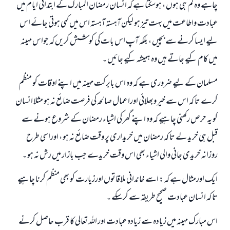
چاہے وہ کم ہی ہوں ، ہوسکتا ہے کہ انسان رمضان المبارک کے ابتدائي ایام میں
عبادت واطاعت میں بہت تیز ہو لیکن آہستہ آہستہ اس میں کمی ہوتی جائے اس
لیے ایسا کرنے سے بچیں ، بلکہ آپ اس بات کی کوشش کریں کہ جواس مہینہ
میں کام کیے جاتے ہیں وہ ہمیشہ کیے جائيں ۔
مسلمان کے لیے ضروری ہے کہ وہ اس بابرکت مہینہ میں اپنے اوقات کو منظم
کرے تا کہ اس سے خیر وبھلائی اوراعمال صالحہ کی فرصت ضائع نہ ہو مثلا انسان
کو یہ حرص رکھنی چاہیے کہ وہ اپنے گھر کی اشیاء رمضان کے شروع ہونے سے
قبل ہی خرید لے تا کہ رمضان میں خریداری پر وقت ضائع نہ ہو ، اوراسی طرح
روزانہ خریدی جانی والی اشیاء بھی اس وقت خریدے جب بازار میں رش نہ ہو ۔
ایک اورمثال ہے کہ : اسے خاندانی ملاقاتوں اورزيارت کو بھی منظم کرنا چاہیے
تا کہ انسان عبادت صحیح طریقہ سے کرسکے ۔
اس مبارک مہینہ میں زيادہ سے زيادہ عبادت اور اللہ تعالی کا قرب حاصل کرنے