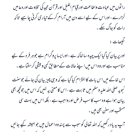
راتوں میں عبادت واطاعت اورقیام اللیل اورقرآن مجید کی تلاوت اوردعا میں
گزارے ، اوراس کےلیے اسے دن میں آرام کرکے تیاری کرنی چاہیے تا کہ
رات کو جاگ سکے ۔
تنبیھات :
اورپربیان کیا گیا ایک چیدہ سا خاکہ ہے ، اورایسا پروگرام ہے جوہرفرد کے لیے
مناسب ہے اور وہ اس میں اپنے حالات کےمطابق کمی وبیشی کرسکتا ہے۔
اس خاکے میں اس بات کا التزام کیا گیا ہے کہ وہی چيز بیان کی جائے جوسنت
نبویہ صلی اللہ علیہ وسلم میں ثابت ہے ، اس کا معنی یہ نہیں کہ اس میں جوکچھ بھی
بیان ہوا ہے وہ سب کا سب فرض اور واجب ہے ، بلکہ اس میں بہت سی
مستحب اورسنن بھی ہیں ۔
آپ یہ یاد رکھیں کہ اللہ تعالی کو سبب سے پسند وہ اعمال ہیں جو ہمیشہ کیے جائیں