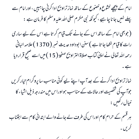
امام کے پیچھے خشوع وخضوع کے ساتھ نماز تراویح ادا کرنی چاہییں ، اور امام سے
پہلے نہيں جانا چاہیے ، کیونکہ نبی مکرم صلی اللہ علیہ وسلم کا فرمان ہے :
( جوبھی امام کے ساتھ اس کے جانے تک قیام کرتا ہے اس کےلیے ساری
رات کا قیام لکھا جاتا ہے ) سنن ابوداود حدیث نمبر ( 1370 ) علامہ البانی
رحمہ اللہ تعالی نے اپنی کتاب صلاۃ التراویح صفحۃ ( 15 ) میں اسے صحیح قرار دیا
ہے ۔
نماز تراویح ادا کرنے کے بعد آپ اپنے لیے کوئي مناسب سا پروگرام تیار کریں
جوآپ کی شخصیت اور حالات کے مناسب ہو اوراس میں مندرجہ ذيل اشیاء کا
خیال رکھیں :
ہرقسم کے حرام کام اوراس کی طرف لےجانے والے ابتدائي کام سے اجتناب
کریں ۔