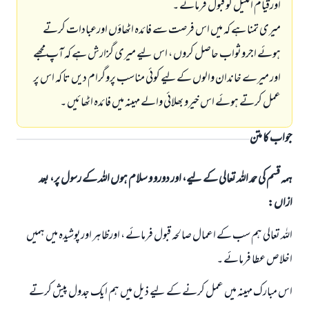
اورقیام اللیل کو قبول فرمائے ۔
میری تمنا ہے کہ میں اس فرصت سے فائدہ اٹھاؤ‎ں اورعبادات کرتے
ہوئے اجروثواب حاصل کروں ، اس لیے میری گزارش ہے کہ آپ مجھے
اور میرے خاندان والوں کےلیے کوئي مناسب پروگرام دیں تا کہ اس پر
عمل کرتے ہوئے اس خیرو بھلائی والے مہینہ میں فائدہ اٹھائيں ۔
جواب کا متن
ہمہ قسم کی حمد اللہ تعالی کے لیے، اور دورو و سلام ہوں اللہ کے رسول پر، بعد
ازاں:
اللہ تعالی ہم سب کے اعمال صالحہ قبول فرمائے ، اورظاہر اورپوشیدہ میں ہمیں
اخلاص عطا فرمائے ۔
اس مبارک مہینہ میں عمل کرنے کے لیے ذيل میں ہم ایک جدول پیش کرتے