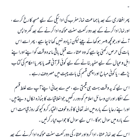
۔
پھر افطاری کے بعد باجماعت نماز مغرب کی ادائيگي کے لیے مسجد کا رخ کرے ،
اورنماز‍ ادا کرنے کے بعد دو رکعت سنت مؤکدہ ادا کرنے کے بعد گھر واپس
آئے اورجوکچھ میسر ہوکھائے پیئے لیکن زيادہ نہيں کھانا چاہیے ، پھر اسے اس
بات کی حرص رکھنی چاہیے کہ وہ عشاء سے قبل باقی ماندہ وقت کو اپنے اوراپنے
اہل وعیال کے لیے مفید بنانےکےلیے کوئي قرآنی قصہ یا پھر یا احکام کی کتاب
پڑھے ، یا کوئي مباح اوراچھی قسم کی بات چیت میں مصروف رہے ۔
اس لیے کہ یہ وقت بہت ہی قیمتی ہے ، میرے بھائی اپنے آپ سے غلط قسم
کے افکار اوران وسائل اعلام کو دور رکھیں جواخلاقیات کا جنازہ نکال دیتے ہیں ،
اوراپنے رعایا کے بارہ میں اللہ تعالی کا ڈر وخوف اختیار کرو کیونکہ روز قیامت اس
کے بارہ میں سوال ہوگا ، اس لیے سوال کا جواب تیار کرلیں ۔
اس کے بعد نماز عشاء ادا کرواورعشاء کی دورکعت سنت مؤکدہ ادا کرنے کے بعد