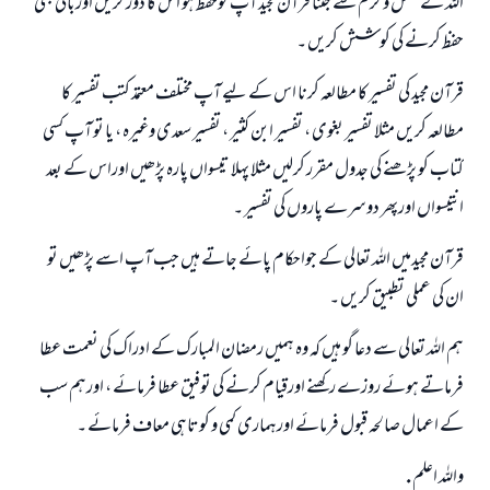
اللہ کے فضل و کرم سے جتنا قرآن مجید آپ کوحفظ ہو اس کا دور کریں اورباقی بھی
حفظ کرنے کی کوشش کریں ۔
قرآن مجید کی تفسیر کا مطالعہ کرنا اس کے لیے آپ مختلف معتمد کتب تفسیر کا
مطالعہ کریں مثلا تفسیر بغوی ، تفسیر ابن کثیر ، تفسیر سعدی وغیرہ ، یا تو آپ کسی
کتاب کو پڑھنے کی جدول مقرر کرلیں مثلا پہلا تیسواں پارہ پڑھیں اوراس کے بعد
انتیسواں اورپھر دوسرے پاروں کی تفسیر ۔
قرآن مجیدمیں اللہ تعالی کے جواحکام پائے جاتے ہیں جب آپ اسے پڑھیں تو
ان کی عملی تطبیق کریں ۔
ہم اللہ تعالی سے دعا گو ہيں کہ وہ ہمیں رمضان المبارک کے ادراک کی نعمت عطا
فرماتے ہوئے روزے رکھنے اورقیام کرنے کی توفیق عطا فرمائے ، اورہم سب
کے اعمال صالحہ قبول فرمائے اورہماری کمی و کوتاہی معاف فرمائے ۔
واللہ اعلم .