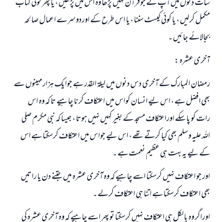
سات دنوں میں آپ نے جوقرآن نہیں پڑھا وہ اس میں پڑھیں ، یا پھر کوئي کتاب
مکمل کرلیں ، یا کوئي کیسٹ سننا ، یا اس طرح کے اوردوسرے اعمال صالحہ
بجالائے جائيں ۔
آخری عشرہ :
رمضان المبارک کے آخری دس دنوں میں لیلۃ القدر ہے جوایک ہزار مہینوں سے
بھی افضل ہے ، اس لیے انسان کواس میں اعتکاف کرنا چاہیے تا کہ وہ اس
رات کو پا سکے اوراعتکاف مسجد کے بغیر کہیں نہیں ہوتا ، جیسا کہ نبی مکرم صلی
اللہ علیہ وسلم بھی کیا کرتے تھے ، اس لیے جواس میں اعتکاف کرسکتا ہے اس
کے لیے یہ بہت ہی عظیم نعمت ہے ۔
اور جو اعتکاف نہیں کرسکتا اسے چاہیے کہ وہ آخری عشرہ میں جتنے دن یا راتیں
بھی اعتکاف کرسکتا ہے اتنا ہی اعتکاف کرلے ۔
اوراگر وہ بالکل ہی اعتکاف نہيں کرسکتا تو پھر اسے چاہیے کہ وہ آخری عشرہ کی