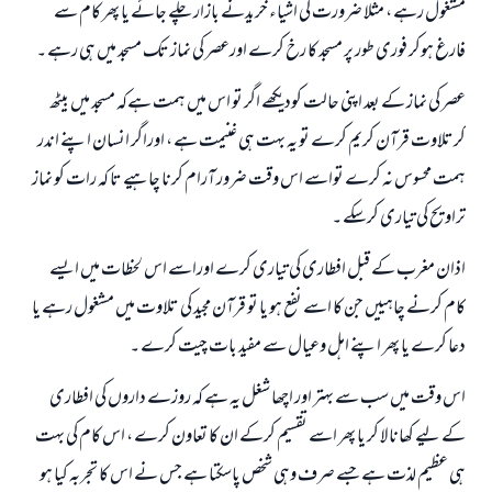
مشغول رہے ، مثلا ضرورت کی اشیاء خریدنے بازار چلے جائے یا پھر کام سے
فارغ ہوکر فوری طور پر مسجد کا رخ کرے اورعصر کی نماز تک مسجد میں ہی رہے ۔
عصر کی نماز کے بعد اپنی حالت کودیکھے اگر تو اس میں ہمت ہےکہ مسجد میں بیٹھ
کرتلاوت قرآن کریم کرے تو یہ بہت ہی غنیمت ہے ، اوراگر انسان اپنے اندر
ہمت محسوس نہ کرے تواسے اس وقت ضرور آرام کرنا چاہیے تا کہ رات کو نماز
تراویح کی تیاری کرسکے ۔
اذان مغرب کے قبل افطاری کی تیاری کرے اوراسے اس لحظات میں ایسے
کام کرنے چاہییں جن کا اسے نفع ہو یا تو قرآن مجید کی تلاوت میں مشغول رہے یا
دعا کرے یا پھر اپنے اہل وعیال سے مفید بات چیت کرے ۔
اس وقت میں سب سے بہتر اور اچھا شغل یہ ہے کہ روزے داروں کی افطاری
کے لیے کھانا لا کر یا پھر اسے تقسیم کرکے ان کا تعاون کرے ، اس کام کی بہت
ہی عظیم لذت ہے جسے صرف وہی شخص پاسکتا ہے جس نے اس کا تجربہ کیا ہو