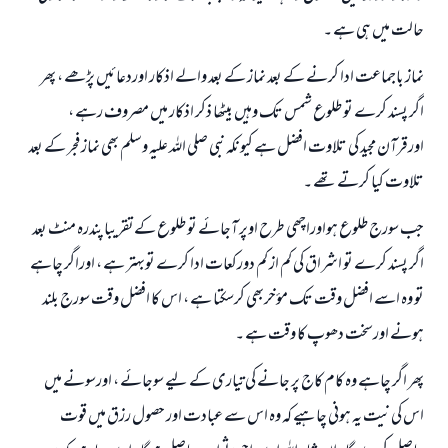
حالت میں ہی ہے ۔
نماز باجماعت ادا کرنے کے بعد نماز کے بعد والے اذکار اوردعائيں پڑھے ، پھر
اگر پسند کرے تو طلوع شمس تک وہیں بیٹھا ذکر اذکار میں مصروف رہے ،
اورقرآن مجید کی تلاوت افضل ہے کیونکہ نبی صلی اللہ علیہ وسلم بھی نماز فجر کے بعد
تلاوت کیا کرتے تھے ۔
جب سورج طلوع ہواوراچھی طرح اوپر آجائے تو طلوع کےتقریبا پندرہ منٹ بعد
اگر پسند کرے تو اشراق کی کم از کم دورکعات ادا کرے توبہتر ہے ، اوراگر چاہے
تو وہ اسے افضل وقت تک مؤخربھی کرسکتا ہے ، اس کا افضل وقت سورج بلند
ہونے اورسخت دھوپ کا وقت ہے ۔
پھر اگر چاہے وہ کام کاج پر جانے کی تیاری کے لیے سوجائے ، اورسونے میں
اس کی نیت یہ ہونی چاہیے کہ وہ اس سے عبادت اور حصول رزق میں قوت