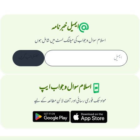
ایمیل خبرنامہ
اسلام سوال و جواب کی میلنگ لسٹ میں شامل ہوں
سبسکرائب کریں
اسلام سوال و جواب ایپ
مواد تک فوری رسائی اور آف لائن مطالعہ کے لیے