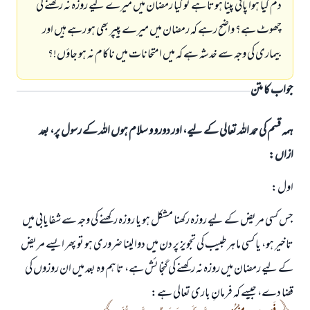
دم کیا ہوا پانی پینا ہوتا ہے تو کیا رمضان میں میرے لیے روزہ نہ رکھنے کی
چھوٹ ہے؟ واضح رہے کہ رمضان میں میرے پیپر بھی ہو رہے ہیں اور
بیماری کی وجہ سے خدشہ ہے کہ میں امتحانات میں ناکام نہ ہو جاؤں!؟
جواب کا متن
ہمہ قسم کی حمد اللہ تعالی کے لیے، اور دورو و سلام ہوں اللہ کے رسول پر، بعد
ازاں:
اول:
جس کسی مریض کے لیے روزہ رکھنا مشکل ہو یا روزہ رکھنے کی وجہ سے شفایابی میں
تاخیر ہو، یا کسی ماہر طبیب کی تجویز پر دن میں دوا لینا ضروری ہو تو پھر ایسے مریض
کے لیے رمضان میں روزہ نہ رکھنے کی گنجائش ہے، تاہم وہ بعد میں ان روزوں کی
قضا دے، جیسے کہ فرمانِ باری تعالی ہے: