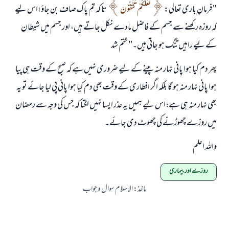
"فرمانِ باری تعالی:
لَعَلَّكُمْ تَتَّقُونَ
تا کہ تم پاک صاف بن جاؤ؛ اس لیے
کہ روزہ رکھنے سے جسم کے فاضل مادے نکل جاتے ہیں، اور جسم میں شیطان
کے لیے راہیں تنگ ہو جاتی ہیں۔" ختم شد
پھر دم کیا ہوا پانی نہار منہ پینے کے لیے ضروری نہیں ہے کہ صبح کے وقت ہی پیا
ہوا پانی نہار منہ ہو گا بلکہ اگر افطاری کے وقت بھی دم کیا ہوا پانی پی لیا جائے تو یہ
بھی نہار منہ ہی ہے؛ اس لیے ہمیں یہ عذر ایسا نہیں لگتا کہ جس کی وجہ سے رمضان
میں روزے چھوڑنے کی چھوٹ دی جائے۔
واللہ اعلم
روزے اور بیماری
ماخذ
:
الاسلام سوال و جواب