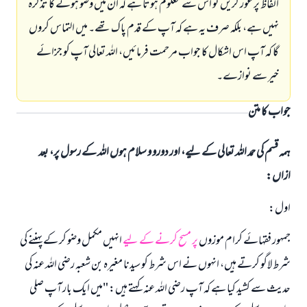
الفاظ پر غور کریں تو اس سے معلوم ہوتا ہے کہ ان میں وضو ہونے کا تذکرہ
نہیں ہے، بلکہ صرف یہ ہے کہ آپ کے قدم پاک تھے۔ میں التماس کروں
گا کہ آپ اس اشکال کا جواب مرحمت فرمائیں، اللہ تعالی آپ کو جزائے
خیر سے نوازے۔
جواب کا متن
ہمہ قسم کی حمد اللہ تعالی کے لیے، اور دورو و سلام ہوں اللہ کے رسول پر، بعد
ازاں:
اول:
جمہور فقہائے کرام موزوں
پر مسح کرنے کے لیے
انہیں مکمل وضو کر کے پہننے کی
شرط لاگو کرتے ہیں، انہوں نے اس شرط کو سیدنا مغیرہ بن شعبہ رضی اللہ عنہ کی
حدیث سے کشید کیا ہے کہ آپ رضی اللہ عنہ کہتے ہیں: "میں ایک بار آپ صلی