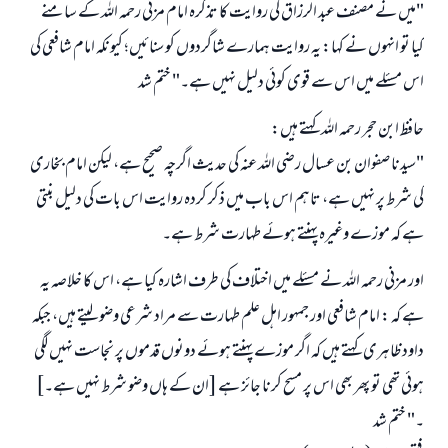
"میں نے مصنف عبد الرزاق کی روایت کا تذکرہ امام مزنی رحمہ اللہ کے سامنے
کیا تو انہوں نے کہا: یہ روایت ہمارے شاگردوں کو سنائیں؛ کیونکہ امام شافعی کی
اس مسئلے میں اس سے قوی کوئی دلیل نہیں ہے۔" ختم شد
حافظ ابن حجر رحمہ اللہ کہتے ہیں:
"سیدنا صفوان بن عسال رضی اللہ عنہ کی حدیث اگرچہ صحیح ہے، لیکن امام بخاری
کی شرط پر نہیں ہے، تاہم اس باب میں ذکر کردہ روایت اس بات کی دلیل بنتی
ہے کہ موزے وغیرہ پہنتے ہوئے طہارت شرط ہے۔
اور مزنی رحمہ اللہ نے مسئلے میں اختلاف کی طرف اشارہ کیا ہے، اس کا خلاصہ یہ
ہے کہ : امام شافعی اور جمہور اہل علم طہارت سے مراد شرعی وضو لیتے ہیں، جبکہ
داود ظاہری کہتے ہیں کہ اگر موزے پہنتے ہوئے دونوں قدموں پر نجاست نہیں لگی
ہوئی تھی تو پھر بھی اس پر مسح کرنا جائز ہے [ان کے ہاں وضو شرط نہیں ہے۔]
۔" ختم شد