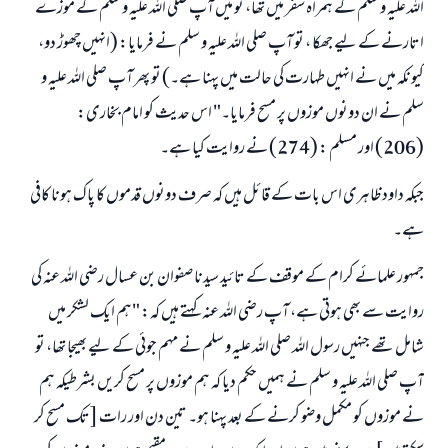
اللہ علیہ و سلم کے ہمراہ سفر میں تھا، تو میں آپ صلی اللہ علیہ و سلم کے موزے
اتارنے کے لیے جھکا ، تو آپ صلی اللہ علیہ و سلم نے فرمایا: (انہیں چھوڑ دو،
کیونکہ میں نے انہیں طہارت کی حالت میں پہنا ہے۔) تو پھر آپ صلی اللہ علیہ و
سلم نے ان دونوں موزوں پر مسح فرمایا۔" اس حدیث کو امام بخاری:
(206) اور مسلم : (274) نے روایت کیا ہے۔
جبکہ داود ظاہری اس بات کے قائل ہیں کہ صرف دونوں قدموں کا پاک ہونا کافی
ہے۔
جمہور علمائے کرام کے موقف کے تائید سیدنا صفوان بن عسال رضی اللہ عنہ کی
روایت سے بھی ہوتی ہے، آپ رضی اللہ عنہ کہتے ہیں کہ: "ہم ایک لشکر میں
شامل تھے جنہیں رسول اللہ صلی اللہ علیہ و سلم نے مہم جوئی کے لیے بھیجا تھا، تو
آپ صلی اللہ علیہ و سلم نے ہمیں حکم دیا کہ ہم موزوں پر مسح کریں بشرطیکہ ہم
نے موزوں کو مکمل وضو کرنے کے بعد پہنا ہو۔ تین دن اور رات [تک مسح کر