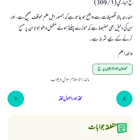
فتح الباري (1/ 309)
مندرجہ بالا تفصیلات سے واضح ہو جاتا ہے کہ جمہور اہل علم موقف صحیح ہے، اور
ان کی دلیل بھی مضبوط ہے کہ موزے پہنتے ہوئے مکمل وضو ہونا ان پر مسح
کرنے کے لیے شرط ہے۔
واللہ اعلم
موزوں اور جرابوں پر مسح
ماخذ
:
الاسلام سوال و جواب
فقہ اور اصول فقہ
متعلقہ جوابات