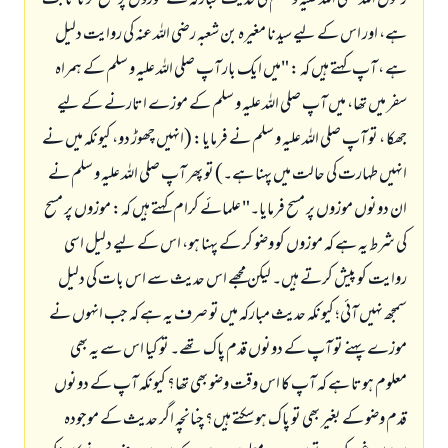
رسول اللہ صلی اللہ علیہ و سلم کی حدیث مبارکہ سے موزوں پر مسح کرنا ثابت
ہے، اور اس کے لیے سیدنا مغیرہ بن شعبہ رضی اللہ عنہ کی روایت دلیل
ہے ، آپ کہتے ہیں کہ : "میں ایک بار آپ صلی اللہ علیہ و سلم کے ہمراہ
سفر میں تھا، میں آپ صلی اللہ علیہ و سلم کے موزے اتارنے کے لیے
جھکا ، تو آپ صلی اللہ علیہ و سلم نے فرمایا: (انہیں چھوڑ دو، کیونکہ میں نے
انہیں طہارت کی حالت میں پہنا ہے۔) تو پھر آپ صلی اللہ علیہ و سلم نے
ان دونوں موزوں پر مسح فرمایا۔" علمائے کرام کہتے ہیں کہ: موزوں پر مسح
کی شرط یہ ہے کہ موزوں کو وضو کر کے پہنا ہو، اس کے لیے دلیل اسی
روایت کو پیش کرتے ہیں۔ لیکن مجھے اس حدیث سے اس بات کی دلیل
سمجھ نہیں آئی؛ کیونکہ حدیث مبارکہ میں تو صرف یہ ہے کہ جب انہوں نے
موزے پہنے تو آپ کے دونوں قدم پاک تھے۔ تو کیا اس سے یہ بھی
معلوم ہوتا ہے کہ آپ کا اس وقت وضو بھی تھا؟ کیونکہ آپ کے دونوں
قدم وضو کے بغیر بھی تو پاک ہو سکتے ہیں؟ چنانچہ اگر حدیث کے موجودہ