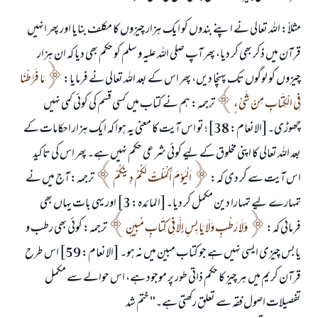
مثلاً: اللہ تعالی نے اپنے بندوں کو ایک ہزار چیزوں کا مکلف بنایا اور پھر انہیں
قرآن میں ذکر بھی کر دیا، پھر آپ صلی اللہ علیہ و سلم کو حکم بھی دیا کہ ان ہزار
چیزوں کو لوگوں تک پہنچا دیں، پھر اس کے بعد اللہ تعالی نے فرمایا:
مَا ‌فَرَّطْنَا
فِي الْكِتَابِ مِنْ شَيْءٍ
ترجمہ: ہم نے کتاب میں کسی قسم کی کوئی کمی نہیں
چھوڑی۔[الانعام: 38]؛ تو اس آیت کا معنی یہ ہوا کہ ایک ہزار احکامات کے
بعد اللہ تعالی کا اپنی مخلوق کے لیے کوئی شرعی حکم نہیں ہے۔ پھر اس کی تاکید
اس آیت سے کر دی کہ:
اَلْيَوْمَ أَكْمَلْتُ لَكُمْ دِينَكُمْ
ترجمہ: آج میں نے
تمہارے لیے تمہارا دین مکمل کر دیا۔[المائدہ: 3] اور یہی بات یہاں بھی
فرمائی کہ:
وَلَا رَطْبٍ وَلَا يَابِسٍ إِلَّا فِي كِتَابٍ مُبِينٍ
ترجمہ: کوئی بھی رطب و
یابس چیزی ایسی نہیں ہے جو کتاب مبین میں نہ ہو۔ [الانعام: 59] اس طرح
قرآن کریم میں ہر چیز کا حکم ذاتی طور پر موجود ہے، اس حوالے سے مکمل
تفصیلات اصول فقہ سے تعلق رکھتی ہے۔" ختم شد