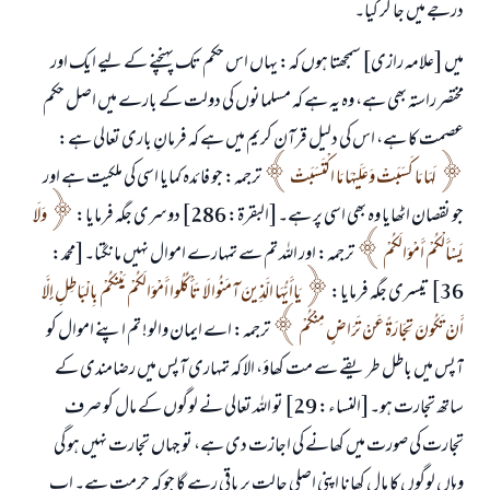
درجے میں جا کر کیا۔
میں [علامہ رازی] سمجھتا ہوں کہ: یہاں اس حکم تک پہنچنے کے لیے ایک اور
مختصر راستہ بھی ہے، وہ یہ ہے کہ مسلمانوں کی دولت کے بارے میں اصل حکم
عصمت کا ہے، اس کی دلیل قرآن کریم میں ہے کہ فرمانِ باری تعالی ہے:
لَهَا مَا كَسَبَتْ وَعَلَيْهَا مَا ‌اكْتَسَبَتْ
ترجمہ: جو فائدہ کمایا اسی کی ملکیت ہے اور
جو نقصان اٹھایا وہ بھی اسی پر ہے۔[البقرۃ: 286] دوسری جگہ فرمایا:
وَلَا
يَسْأَلْكُمْ ‌أَمْوَالَكُمْ
ترجمہ: اور اللہ تم سے تمہارے اموال نہیں مانگتا۔[محمد:
36] تیسری جگہ فرمایا:
يَاأَيُّهَا الَّذِينَ آمَنُوا لَا تَأْكُلُوا ‌أَمْوَالَكُمْ بَيْنَكُمْ بِالْبَاطِلِ إِلَّا
أَنْ تَكُونَ تِجَارَةً عَنْ تَرَاضٍ مِنْكُمْ
ترجمہ: اے ایمان والو! تم اپنے اموال کو
آپس میں باطل طریقے سے مت کھاؤ، الا کہ تمہاری آپس میں رضامندی کے
ساتھ تجارت ہو۔[النساء: 29] تو اللہ تعالی نے لوگوں کے مال کو صرف
تجارت کی صورت میں کھانے کی اجازت دی ہے، تو جہاں تجارت نہیں ہو گی
وہاں لوگوں کا مال کھانا اپنی اصلی حالت پر باقی رہے گا جو کہ حرمت ہے۔ اب