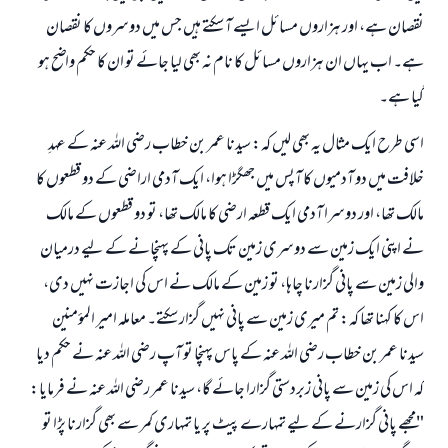
نقصان ہے، اور ہزاروں مسائل ایسے آ سکتے ہیں جس میں دوسروں کا نقصان
ہے۔ اب یہاں ان ہزاروں مسائل کا نام نہ بھی لیا جائے تو ان کا حکم واضح ہو
گیا ہے۔
اسی طرح ایک مثال یہ بھی لیں کہ: سیدنا عمر بن خطاب رضی اللہ عنہ کے عہدِ
خلافت میں دو آدمیوں کا آپس میں جھگڑا ہوا، ایک آدمی اراضی کے دو قطعوں کا
مالک تھا، اور دوسرا آدمی ایک قطعہ ارضی کا مالک تھا، تو دو قطعوں کے مالک
نے اپنی ایک زمین سے دوسری زمین تک پانی کے پہنچانے کے لیے درمیان
والی زمین سے پانی گزارنا چاہا، تو زمین کے مالک نے اس کی اجازت نہیں دی،
اس کا کہنا تھا کہ: تم میری زمین سے پانی نہیں گزار سکتے۔ معاملہ امیر المؤمنین
سیدنا عمر بن خطاب رضی اللہ عنہ کے پاس پہنچا تو آپ رضی اللہ عنہ نے حکم دیا
کہ اس کی زمین سے پانی زبردستی گزارا جائے گا، سیدنا عمر رضی اللہ عنہ نے فرمایا:
"مجھے پانی گزارنے کے لیے تمہارے پیٹ پر یا تمہاری کمر سے بھی گزارنا پڑا تو