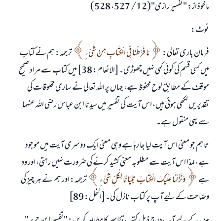
ماخوذ از: "تفسیرِ رازی"(12/ 527، 528)
نوٹ:
فرمانِ باری تعالی:
مَا ‌فَرَّطْنَا فِي الْكِتَابِ مِنْ شَيْءٍ
ترجمہ: ہم نے کتاب
میں کسی قسم کی کوئی کمی نہیں چھوڑی۔[الانعام: 38] میں کتاب سے مراد صحیح
موقف کے مطابق لوح محفوظ ہے، جہاں پر اللہ تعالی نے ساری مخلوقات کی
تقدیریں لکھی ہوئی ہیں، اس آیت کی تفسیر میں سیدنا ابن عباس رضی اللہ عنہما
سے یہی منقول ہے۔
تاہم جو معنی اس آیت لیا جا رہا ہے وہی معنی ایک دوسری آیت میں موجود
ہے، لہذا اس آیت سے مطلوبہ معنی کشید کرنے کی ضرورت نہیں رہتی، اور وہ
ہے
وَنَزَّلْنَا عَلَيْكَ الْكِتَابَ تِبْيَانًا لِكُلِّ شَيْءٍ
ترجمہ: اور ہم نے ہر چیز کی
وضاحت کے لیے آپ پر کتاب نازل کی۔[النحل: 89]
مزید کے لیے آپ درج ذیل کتب تفاسیر کا مطالعہ کریں: "تفسير ابن جرير "