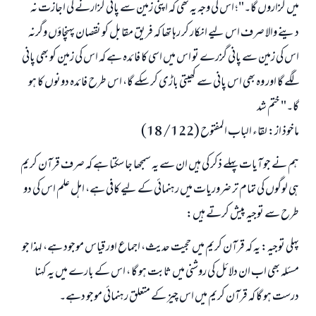
میں گزاروں گا۔"؛ اس کی وجہ یہ تھی کہ اپنی زمین سے پانی گزارنے کی اجازت نہ
دینے والا صرف اس لیے انکار کر رہا تھا کہ فریق مقابل کو نقصان پہنچاؤں وگرنہ
اس کی زمین سے پانی گزرے تو اس میں اسی کا فائدہ ہے کہ اس کی زمین کو بھی پانی
لگے گا اور وہ بھی اس پانی سے کھیتی باڑی کر سکے گا، اس طرح فائدہ دونوں کا ہو
گا۔" ختم شد
ماخوذ از: لقاء الباب المفتوح (122/ 18)
ہم نے جو آیات پہلے ذکر کی ہیں ان سے یہ سمجھا جا سکتا ہے کہ صرف قرآن کریم
ہی لوگوں کی تمام تر ضروریات میں رہنمائی کے لیے کافی ہے، اہل علم اس کی دو
طرح سے توجیہ پیش کرتے ہیں:
پہلی توجیہ: یہ کہ قرآن کریم میں حجیت حدیث، اجماع اور قیاس موجود ہے، لہذا جو
مسئلہ بھی اب ان دلائل کی روشنی میں ثابت ہو گا ، اس کے بارے میں یہ کہنا
درست ہو گا کہ قرآن کریم میں اس چیز کے متعلق رہنمائی موجو دہے۔