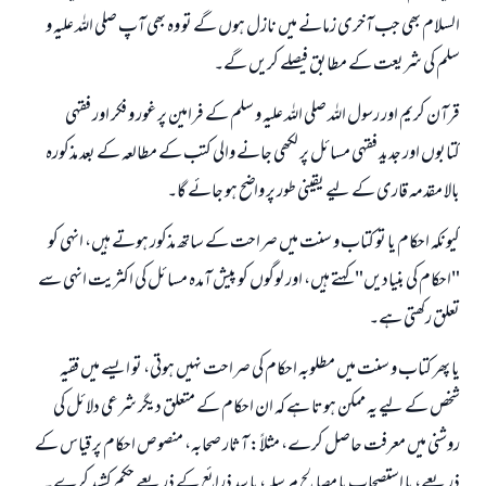
السلام بھی جب آخری زمانے میں نازل ہوں گے تو وہ بھی آپ صلی اللہ علیہ و
سلم کی شریعت کے مطابق فیصلے کریں گے۔
قرآن کریم اور رسول اللہ صلی اللہ علیہ و سلم کے فرامین پر غور و فکر اور فقہی
کتابوں اور جدید فقہی مسائل پر لکھی جانے والی کتب کے مطالعہ کے بعد مذکورہ
بالا مقدمہ قاری کے لیے یقینی طور پر واضح ہو جائے گا۔
کیونکہ احکام یا تو کتاب و سنت میں صراحت کے ساتھ مذکور ہوتے ہیں، انہی کو
"احکام کی بنیادیں" کہتے ہیں، اور لوگوں کو پیش آمدہ مسائل کی اکثریت انہی سے
تعلق رکھتی ہے۔
یا پھر کتاب و سنت میں مطلوبہ احکام کی صراحت نہیں ہوتی، تو ایسے میں فقیہ
شخص کے لیے یہ ممکن ہوتا ہے کہ ان احکام کے متعلق دیگر شرعی دلائل کی
روشنی میں معرفت حاصل کرے، مثلاً: آثار صحابہ، منصوص احکام پر قیاس کے
ذریعے، یا استصحاب یا مصالح مرسلہ، یا سد ذرائع کے ذریعے حکم کشید کرے۔