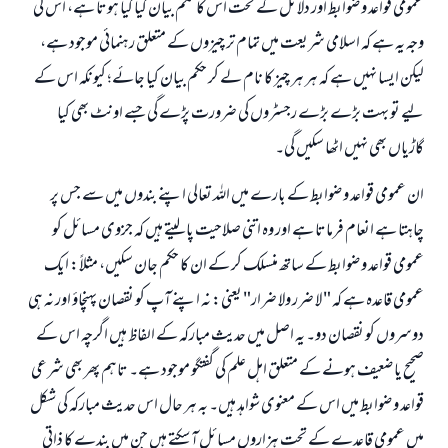
عمومی قواعد و ضوابط اور دلائل کے تحت اس کا حکم بیان کیا گیا ہوتا ہے، اس کی
وجہ یہ ہے کہ اسلامی شریعت میں تمام تر چیزوں کے متعلق رہنمائی موجود ہے،
لیکن ایسا نہیں ہے کہ ہر ہر چیز کا نام لے کر حکم بیان کیا جائے؛ کیونکہ اس کے
لیے تو بہت بڑے بڑے رجسٹروں کی ضرورت پڑے گی جسے اونٹ بھی کیا
گاڑیاں بھی نہیں اٹھا سکیں گی۔
ان عمومی قواعد و ضوابط کے بارے میں اللہ تعالی اپنے بندوں میں سے جس پر
چاہتا ہے انعام فرماتا ہے اور وہ اتنی صلاحیت پا لیتے ہیں کہ جزوی مسائل کو
عمومی قواعد و ضوابط کے ساتھ منسلک کر کے ان کا حکم جان سکیں، مثلاً: ایک
عمومی قاعدہ ہے کہ " لا ضرر ولا ضرار" یعنی: نہ اپنے آپ کو نقصان پہنچاؤ اور نہ ہی
دوسروں کو نقصان دو۔ یہ اصل میں حدیث مبارکہ کے الفاظ ہیں اگرچہ اس کے
صحیح یا ضعیف ہونے کے متعلق اہل علم کی گفتگو موجود ہے۔ تاہم پھر بھی شرعی
قواعد و ضوابط میں اس کے معنوی شواہد ہیں۔ بہ ہر حال اس حدیث مبارکہ کی شکل
میں عمومی قاعدے کے تحت ہزاروں مسائل آ سکتے ہیں جن میں بندے کا ذاتی