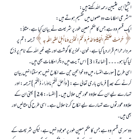
الشیخ ابن عثیمین رحمہ اللہ کہتے ہیں:
"شرعی احکامات دو حصوں میں تقسیم ہوتے ہیں:
ایک قسم وہ ہے جس کا حکم معین طور پر شریعت نے بیان کیا ہے، مثلاً:
حُرِّمَتْ عَلَيْكُمُ الْمَيْتَةُ وَالدَّمُ وَلَحْمُ الْخِنْزِيرِ وَمَا أُهِلَّ لِغَيْرِ اللَّهِ بِهِ
ترجمہ: تم پر
مردار حرام قرار دیا گیا ہے، خون، خنزیر کا گوشت اور جسے غیر اللہ کے نام پر ذبح
کیا گیا ہو۔۔۔۔[المائدۃ: 3] اس آیت میں دیگر احکامات بھی ہیں۔
اسی طرح [سورت النساء میں وہ خواتین جن سے نکاح نہیں ہو سکتا انہیں بیان
کرنے کے بعد] فرمانِ باری تعالی ہے: { وَأُحِلَّ لَكُمْ مَا وَرَاءَ ذَلِكُمْ } ترجمہ: اور
تمہارے لیے ان کے علاوہ عورتیں حلال ہیں۔[النساء: 24] یعنی ان کے
علاوہ عورتوں سے تمہارے لیے نکاح کرنا حلال ہے۔ اسی طرح کی مثالیں اور
بھی ہیں۔
دوسری قسم وہ ہے جس کا حکم معین طور پر موجود نہیں ہے، لیکن شریعت کے