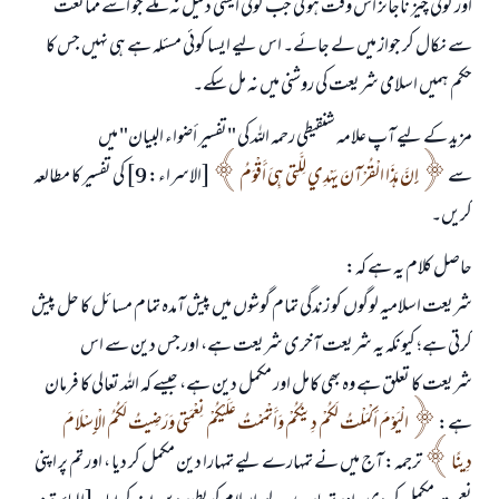
اور کوئی چیز ناجائز اس وقت ہو گی جب کوئی ایسی دلیل نہ ملے جو اسے ممانعت
سے نکال کر جواز میں لے جائے۔ اس لیے ایسا کوئی مسئلہ ہے ہی نہیں جس کا
حکم ہمیں اسلامی شریعت کی روشنی میں نہ مل سکے۔
مزید کے لیے آپ علامہ شنقیطی رحمہ اللہ کی "تفسير أضواء البيان" میں
سے
إِنَّ هَذَا الْقُرْآنَ يَهْدِي لِلَّتِي هِيَ أَقْوَمُ
[الاسراء: 9] کی تفسیر کا مطالعہ
کریں۔
حاصل کلام یہ ہے کہ:
شریعت اسلامیہ لوگوں کو زندگی تمام گوشوں میں پیش آمدہ تمام مسائل کا حل پیش
کرتی ہے؛ کیونکہ یہ شریعت آخری شریعت ہے، اور جس دین سے اس
شریعت کا تعلق ہے وہ بھی کامل اور مکمل دین ہے، جیسے کہ اللہ تعالی کا فرمان
ہے:
الْيَوْمَ أَكْمَلْتُ لَكُمْ دِينَكُمْ وَأَتْمَمْتُ عَلَيْكُمْ نِعْمَتِي وَرَضِيتُ لَكُمُ الْإِسْلَامَ
دِينًا
ترجمہ: آج میں نے تمہارے لیے تمہارا دین مکمل کر دیا ، اور تم پر اپنی