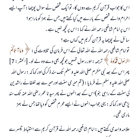
اس کا جواب قرآن کریم سے دوں گا، تو ایک شخص نے سوال پوچھا: آپ ایسے
احرام والے شخص کے بارے میں کیا کہتے ہیں جس نے بھڑ کو مارا ہو؟
اس پر امام شافعی رحمہ اللہ نے کہا: اس پر کچھ نہیں ہے۔
سائل نے پوچھا یہ قرآن کریم میں کہاں ہے؟
تو امام شافعی رحمہ اللہ نے اللہ تعالی کے اس فرمان کی تلاوت کی:
وَمَا آتَاكُمُ
الرَّسُولُ ‌فَخُذُوهُ
ترجمہ: اور رسول تمہیں جو کچھ بھی دے وہ لے لو۔[الحشر: 7]
پھر اس کے بعد نبی مکرم صلی اللہ علیہ و سلم تک سند ذکر کی اور کہا کہ : رسول اللہ
صلی اللہ علیہ و سلم نے فرمایا: (تم میری سنت اور میرے بعد خلفائے راشدین
کی سنت کے راہی بنو)اس کے بعد انہوں نے پھر سیدنا عمر رضی اللہ عنہ تک سند
پڑھی اور کہا کہ: یہی جواب انہوں نے ایسے محرم شخص کو دیا تھا جس نے بھڑ
ماری تھی۔
علامہ واحدی کہتے ہیں: امام شافعی رحمہ اللہ نے قرآن کریم سے استنباط تیسرے