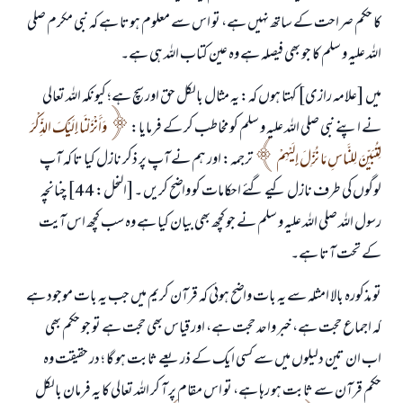
کا حکم صراحت کے ساتھ نہیں ہے، تو اس سے معلوم ہوتا ہے کہ نبی مکرم صلی
اللہ علیہ و سلم کا جو بھی فیصلہ ہے وہ عین کتاب اللہ ہی ہے۔
میں [علامہ رازی] کہتا ہوں کہ: یہ مثال بالکل حق اور سچ ہے؛ کیونکہ اللہ تعالی
نے اپنے نبی صلی اللہ علیہ و سلم کو مخاطب کر کے فرمایا:
وَأَنْزَلْنَا إِلَيْكَ الذِّكْرَ
‌لِتُبَيِّنَ لِلنَّاسِ مَا نُزِّلَ إِلَيْهِمْ
ترجمہ: اور ہم نے آپ پر ذکر نازل کیا تا کہ آپ
لوگوں کی طرف نازل کیے گئے احکامات کو واضح کریں ۔[النحل: 44] چنانچہ
رسول اللہ صلی اللہ علیہ و سلم نے جو کچھ بھی بیان کیا ہے وہ سب کچھ اس آیت
کے تحت آتا ہے۔
تو مذکورہ بالا امثلہ سے یہ بات واضح ہوئی کہ قرآن کریم میں جب یہ بات موجود ہے
کہ اجماع حجت ہے، خبر واحد حجت ہے، اور قیاس بھی حجت ہے تو جو حکم بھی
اب ان تین دلیلوں میں سے کسی ایک کے ذریعے ثابت ہو گا ؛ در حقیقت وہ
حکم قرآن سے ثابت ہو رہا ہے، تو اس مقام پر آ کر اللہ تعالی کا یہ فرمان بالکل