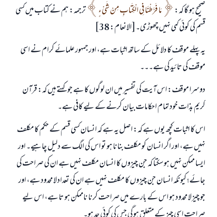
صحیح ہو گا کہ:
مَا ‌فَرَّطْنَا فِي الْكِتَابِ مِنْ شَيْءٍ
ترجمہ: ہم نے کتاب میں کسی
قسم کی کوئی کمی نہیں چھوڑی۔[الانعام: 38]
یہ پہلے موقف کا دلائل کے ساتھ اثبات ہے، اور جمہور علمائے کرام نے اسی
موقف کی تائید کی ہے۔۔۔
دوسرا موقف: اس آیت کی تفسیر میں ان لوگوں کا ہے جو کہتے ہیں کہ: قرآن
کریم بذات خود تمام احکامات بیان کرنے کے لیے کافی ہے۔
اس کا اثبات کچھ یوں ہے کہ: اصل یہ ہے کہ انسان کسی قسم کے حکم کا مکلف
نہیں ہے، اور اگر انسان کو مکلف بنانا ہو تو اس کی الگ سے دلیل چاہیے۔ اور
ایسا ممکن نہیں ہو سکتا کہ جن چیزوں کا انسان مکلف نہیں ہے ان کی صراحت کی
جائے؛ کیونکہ انسان جن چیزوں کا مکلف نہیں ہے ان کی تعداد لا محدود ہے، اور
جو چیز لا محدود ہو اس کے بارے میں صراحت کرنا ناممکن ہو تا ہے، اس لیے
صراحت اسی چیز کے متعلق ہو گی جس کی کوئی حد ہو۔