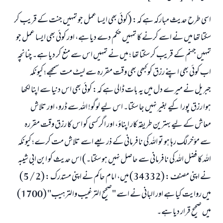
اسی طرح حدیث مبارکہ ہے کہ: (کوئی بھی ایسا عمل جو تمہیں جنت کے قریب کر
سکتا تھا میں نے اسے کرنے کا تمہیں حکم دے دیا ہے، اور کوئی بھی ایسا عمل جو
تمہیں جہنم کے قریب کر سکتا تھا ؛ میں نے تمہیں اس سے منع کر دیا ہے۔ چنانچہ
اب کوئی بھی اپنے رزق کو کبھی بھی وقت مقررہ سے لیٹ مت سمجھے؛ کیونکہ
جبریل نے میرے دل میں یہ بات ڈالی ہے کہ: کوئی بھی اس دنیا سے اپنا لکھا
ہوا رزق پورا کیے بغیر نہیں جا سکتا۔ اس لیے لوگو! اللہ سے ڈرو، اور تلاش
معاش کے لیے بہترین طریقہ کار اپناؤ، اور اگر کسی کو اس کا رزق وقت مقررہ
سے مؤخر لگ رہا ہو تو اللہ کی نافرمانی کے ذریعے اسے تلاش مت کرے؛ کیونکہ
اللہ کا فضل اللہ کی نافرمانی سے حاصل نہیں ہو سکتا۔) اس حدیث کو ابن ابی شیبہ
نے اپنی مصنف : (34332) میں، امام حاکم نے اپنی مستدرک : (2 / 5)
میں روایت کیا ہے اور البانی نے اسے "صحيح الترغيب والترهيب" (1700)
میں صحیح قرار دیا ہے۔