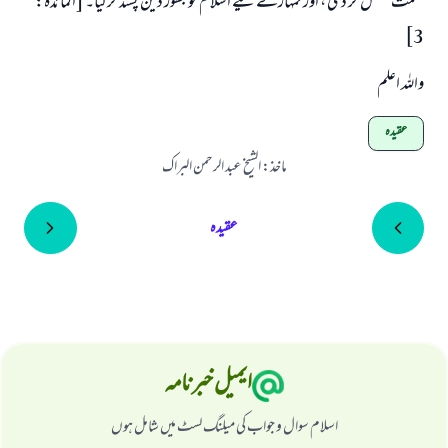
نعمت مکمل کر دی ، اور تمہارے لیے اسلام کو بطور دین پسند کر لیا۔ [المائدۃ:
3]
واللہ اعلم
عقیدہ
ماخذ
:
الشيخ عبد الرحمن البراك
عقیدہ
ایمیل خبرنامہ
اسلام سوال و جواب کی میلنگ لسٹ میں شامل ہوں