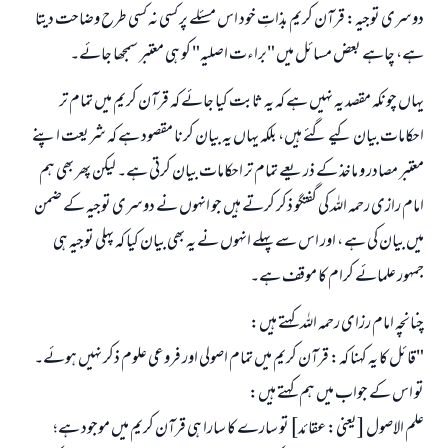
دوسری توجیہ: قرآن کریم بذاتِ خود اس مسئلے پر کسی نہ کسی طرح وضاحت دیتا
ہے، چاہے بعض مسائل میں "براءت اصلیہ" کو ہی معتبر سمجھا جائے۔
یہاں چونکہ مقصد یہ نہیں ہے کہ یہ ثابت کیا جائے کہ قرآن کریم میں تمام تر
احکامات بیان کیے گئے ہیں، بلکہ یہاں یہ بیان کرنا مقصود ہے کہ شریعت اپنے
معتبر مصادر و ماخذ کے ذریعے تمام تر احکامات بیان کرتی ہے۔ لیکن پھر بھی ہم
امام رازی رحمہ اللہ کی گفتگو ذکر کرتے ہیں جو انہوں نے دوسری توجیہ کے ضمن
میں بیان کی ہے ، اور اس سے پہلے انہوں نے یہ بھی بیان کیا کہ پہلی توجیہ ہی
جمہور علمائے کرام کا موقف ہے۔
چنانچہ امام رزای رحمہ اللہ کہتے ہیں:
"قائل کا یہ کہنا کہ: قرآن کریم میں تمام اصولی اور فروعی علوم ذکر نہیں ہوئے۔
تو اس کے جواب میں ہم کہتے ہیں:
علم الاصول [یعنی: عقائد] تو سارے کا سارا ہی قرآن کریم میں موجود ہے؛