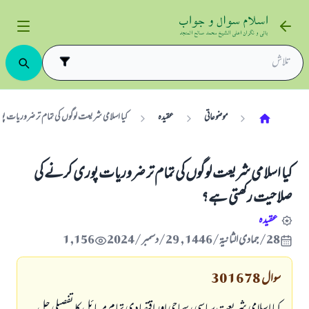
موضوعاتی
عقیدہ
کیا اسلامی شریعت لوگوں کی تمام تر ضروریات 
کیا اسلامی شریعت لوگوں کی تمام تر ضروریات پوری کرنے کی
صلاحیت رکھتی ہے؟
عقیدہ
28/جمادى الثانية/1446 , 29/دسمبر/2024
1,156
سوال
301678