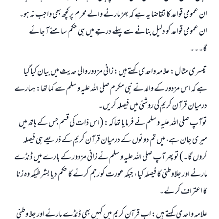
ان عمومی قواعد کا تقاضا یہ ہے کہ بھڑ مارنے والے محرم پر کچھ بھی واجب نہ ہو۔
ان عمومی قواعد کو دلیل بنانے سے پہلے درجے میں ہی حکم سامنے آ جائے
گا۔۔۔
تیسری مثال: علامہ واحدی کہتے ہیں: زانی مزدور والی حدیث میں بیان کیا گیا
ہے کہ اس مزدور کے والد نے نبی مکرم صلی اللہ علیہ و سلم سے کہا تھا: ہمارے
درمیان قرآن کریم کی روشنی میں فیصلہ کریں۔
تو آپ صلی اللہ علیہ و سلم نے فرمایا تھا کہ: (اس ذات کی قسم جس کے ہاتھ میں
میری جان ہے، میں تم دونوں کے درمیان قرآن کریم کے ذریعے ہی فیصلہ
کروں گا۔) تو پھر آپ صلی اللہ علیہ و سلم نے زانی مزدور کے بارے میں ڈنڈے
مارنے اور جلاوطنی کا فیصلہ کیا ، جبکہ عورت کو رجم کرنے کا حکم دیا بشرطیکہ وہ زنا
کا اعتراف کر لے۔
علامہ واحدی کہتے ہیں: اب قرآن کریم میں کہیں بھی ڈنڈے مارنے اور جلا وطنی