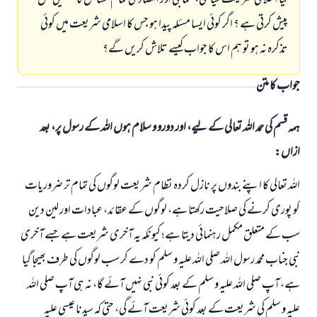
کیا اسلامی شریعت سیاسی، سماجی اور اقتصادی تمام مسائل کا تفصیلی حل
پیش کرتی ہے ؟ اگر کوئی ایسا مسئلہ پیدا ہو جس کا اسلامی شریعت میں کوئی
تذکرہ نہ ہو تو ہم اس کا جواب کیسے تلاش کریں گے؟
جواب کا متن
ہمہ قسم کی حمد اللہ تعالی کے لیے، اور دورو و سلام ہوں اللہ کے رسول پر، بعد
ازاں:
اللہ تعالی کا اپنے بندوں پر نازل کردہ نظام شریعت لوگوں کی تمام تر ضروریات
کو پوری کرنے کی صلاحیت رکھتا ہے، لوگوں کے عقائد، عبادات اور لین دین
سب کے متعلق مکمل رہنمائی دیتا ہے؛ کیونکہ یہ آخری شریعت ہے جسے آخری
نبی جناب محمد رسول اللہ صلی اللہ علیہ و سلم کو دے کر سب لوگوں کی طرف بھیجا گیا
ہے، آپ صلی اللہ علیہ و سلم کے بعد کوئی نبی نہیں آئے گا، نہ ہی آپ صلی اللہ
علیہ و سلم کی شریعت کے بعد کوئی شریعت آئے گی، حتی کہ سیدنا عیسی علیہ