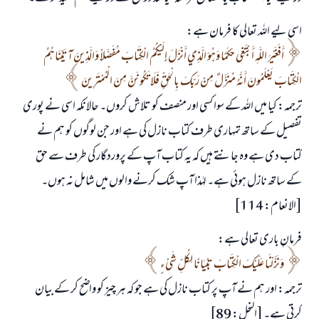
اسی لیے اللہ تعالی کا فرمان ہے:
أَفَغَيْرَ اللَّهِ أَبْتَغِي حَكَمًا وَهُوَ الَّذِي أَنْزَلَ إِلَيْكُمُ الْكِتَابَ مُفَصَّلاً وَالَّذِينَ آتَيْنَاهُمُ
الْكِتَابَ يَعْلَمُونَ أَنَّهُ مُنَزَّلٌ مِنْ رَبِّكَ بِالْحَقِّ فَلَا تَكُونَنَّ مِنَ الْمُمْتَرِينَ
ترجمہ: کیا میں اللہ کے سوا کسی اور منصف کو تلاش کروں۔ حالانکہ اسی نے پوری
تفصیل کے ساتھ تمہاری طرف کتاب نازل کی ہے اور جن لوگوں کو ہم نے
کتاب دی ہے وہ جانتے ہیں کہ یہ کتاب آپ کے پروردگار کی طرف سے حق
کے ساتھ نازل ہوئی ہے۔ لہٰذا آپ شک کرنے والوں میں شامل نہ ہوں۔
[الانعام: 114]
فرمانِ باری تعالی ہے:
وَنَزَّلْنَا عَلَيْكَ الْكِتَابَ تِبْيَانًا لِكُلِّ شَيْءٍ
ترجمہ: اور ہم نے آپ پر کتاب نازل کی ہے جو کہ ہر چیز کو واضح کر کے بیان
کرتی ہے۔ [النحل: 89]