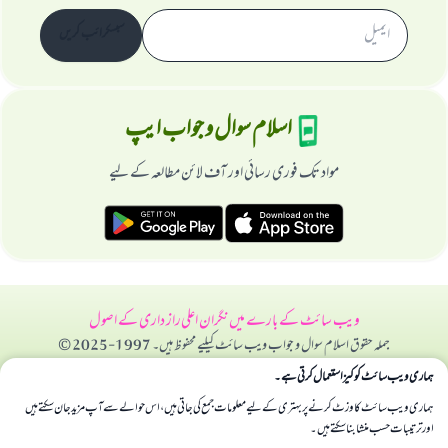
سبسکرائب کریں
اسلام سوال و جواب ایپ
مواد تک فوری رسائی اور آف لائن مطالعہ کے لیے
ویب سائٹ کے بارے میں
نگران اعلی
راز داری کے اصول
جملہ حقوق اسلام سوال و جواب ویب سائٹ کیلیے محفوظ ہیں۔ 1997-2025 ©
ہماری ویب سائٹ کوکیز استعمال کرتی ہے۔
ہماری ویب سائٹ کا وزٹ کرنے پر بہتری کے لیے معلومات جمع کی جاتی ہیں، اس حوالے سے آپ مزید جان سکتے ہیں
اور ترتیبات حسب منشا بنا سکتے ہیں۔