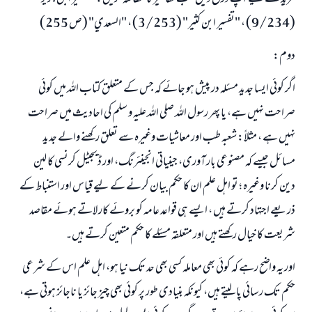
(9/234) ، "تفسير ابن كثير" (3/253) ، "السعدي" (ص 255)
دوم:
اگر کوئی ایسا جدید مسئلہ در پیش ہو جائے کہ جس کے متعلق کتاب اللہ میں کوئی
صراحت نہیں ہے، یا پھر رسول اللہ صلی اللہ علیہ و سلم کی احادیث میں صراحت
نہیں ہے ، مثلاً: شعبہ طب اور معاشیات وغیرہ سے تعلق رکھنے والے جدید
مسائل جیسے کہ مصنوعی بار آوری، جینیاتی انجینئرنگ، اور ڈیجیٹل کرنسی کا لین
دین کرنا وغیرہ ؛ تو اہل علم ان کا حکم بیان کرنے کے لیے قیاس اور استنباط کے
ذریعے اجتہاد کرتے ہیں ، ایسے ہی قواعد عامہ کو بروئے کار لاتے ہوئے مقاصد
شریعت کا خیال رکھتے ہیں اور متعلقہ مسئلے کا حکم متعین کرتے ہیں۔
اور یہ واضح رہے کہ کوئی بھی معاملہ کسی بھی حد تک نیا ہو، اہل علم اس کے شرعی
حکم تک رسائی پا لیتے ہیں، کیونکہ بنیادی طور پر کوئی بھی چیز جائز یا ناجائز ہوتی ہے،