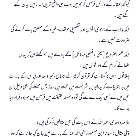
کیونکہ عقائد کے دلائل قرآن کریم میں بہت ہی واضح ترین انداز میں بیان کیے
گئے ہیں۔
جبکہ مذاہب کے جزوی اقوال اور تفصیلی موقف وغیرہ کے متعلق بات کرنے کی
ضرورت نہیں ہے۔
جبکہ علم الفروع [یعنی: فقہی مسائل] کے بارے میں ہم کہتے ہیں کہ یہاں
علمائے کرام کے دو اقوال ہیں:
پہلا قول: ان کا کہنا ہے کہ قرآن کریم نے اجماع، خبر واحد اور قیاس کے بارے
میں یہ بتلایا ہے کہ یہ چیزیں شریعت میں حجت ہیں، لہذا جس مسئلے کی بھی دلیل ان
تین میں سے کسی ایک سے ملے گی تو وہ مسئلہ حقیقت میں قرآن میں موجود قرار دیا
جائے گا۔
علامہ واحدی رحمہ اللہ نے اس بات کی تین مثالیں ذکر کی ہیں:
پہلی مثال: سیدنا ابن مسعود رضی اللہ عنہ کے بارے میں بیان کیا جاتا ہے کہ وہ