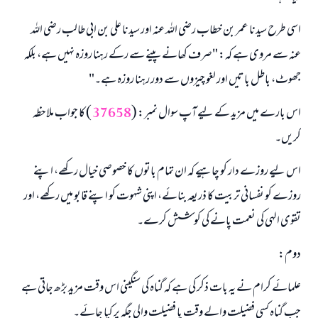
اسی طرح سیدنا عمر بن خطاب رضی اللہ عنہ اور سیدنا علی بن ابی طالب رضی اللہ
عنہ سے مروی ہے کہ: "صرف کھانے پینے سے رکے رہنا روزہ نہیں ہے، بلکہ
جھوٹ، باطل باتیں اور لغو چیزوں سے دور رہنا روزہ ہے۔"
اس بارے میں مزید کے لیے آپ سوال نمبر: (
37658
) کا جواب ملاحظہ
کریں۔
اس لیے روزے دار کو چاہیے کہ ان تمام باتوں کا خصوصی خیال رکھے، اپنے
روزے کو نفسانی تربیت کا ذریعہ بنائے، اپنی شہوت کو اپنے قابو میں رکھے، اور
تقوی الہی کی نعمت پانے کی کوشش کرے۔
دوم:
علمائے کرام نے یہ بات ذکر کی ہے کہ گناہ کی سنگینی اس وقت مزید بڑھ جاتی ہے
جب گناہ کسی فضیلت والے وقت یا فضیلت والی جگہ پر کیا جائے۔