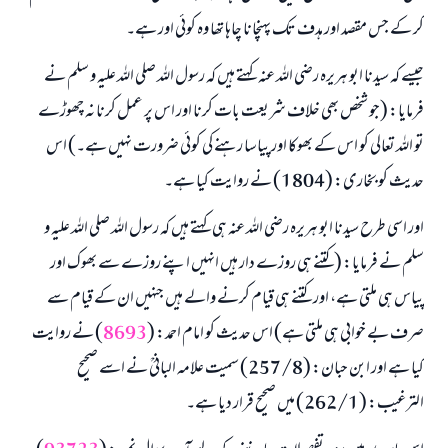
کر کے جس مقصد اور ہدف تک پہنچانا چاہا تھا وہ کوئی اور ہے۔
جیسے کہ سیدنا ابو ہریرہ رضی اللہ عنہ کہتے ہیں کہ رسول اللہ صلی اللہ علیہ و سلم نے
فرمایا: (جو شخص بھی خلاف شریعت بات کرنا اور اس پر عمل کرنا نہ چھوڑے
تو اللہ تعالی کو اس کے بھوکا اور پیاسا رہنے کی کوئی ضرورت نہیں ہے۔) اس
حدیث کو بخاری: (1804) نے روایت کیا ہے۔
اور اسی طرح سیدنا ابو ہریرہ رضی اللہ عنہ ہی کہتے ہیں کہ رسول اللہ صلی اللہ علیہ و
سلم نے فرمایا: (کتنے ہی روزے دار ہیں انہیں اپنے روزے سے بھوک اور
پیاس ہی ملتی ہے، اور کتنے ہی قیام کرنے والے ہیں جنہیں ان کے قیام سے
صرف بے خوابی ہی ملتی ہے) اس حدیث کو امام احمد: (
8693
) نے روایت
کیا ہے اور ابن حبان: (257/8) سمیت علامہ البانیؒ نے اسے صحیح
الترغیب: (262/1) میں صحیح قرار دیا ہے۔