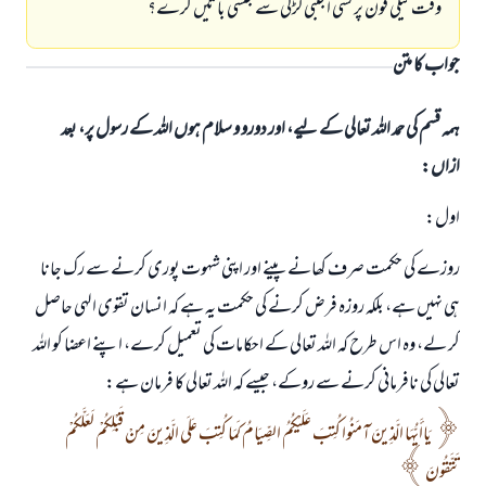
وقت ٹیلی فون پر کسی اجنبی لڑکی سے جنسی باتیں کرے؟
جواب کا متن
ہمہ قسم کی حمد اللہ تعالی کے لیے، اور دورو و سلام ہوں اللہ کے رسول پر، بعد
ازاں:
اول:
روزے کی حکمت صرف کھانے پینے اور اپنی شہوت پوری کرنے سے رک جانا
ہی نہیں ہے، بلکہ روزہ فرض کرنے کی حکمت یہ ہے کہ انسان تقوی الہی حاصل
کر لے، وہ اس طرح کہ اللہ تعالی کے احکامات کی تعمیل کرے، اپنے اعضا کو اللہ
تعالی کی نافرمانی کرنے سے روکے، جیسے کہ اللہ تعالی کا فرمان ہے:
يَاأَيُّهَا الَّذِينَ آمَنُوا كُتِبَ عَلَيْكُمُ الصِّيَامُ كَمَا كُتِبَ عَلَى الَّذِينَ مِنْ قَبْلِكُمْ لَعَلَّكُمْ
تَتَّقُونَ