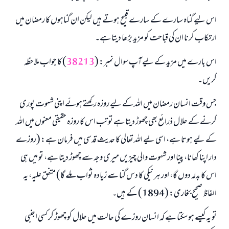
اس لیے گناہ سارے کے سارے قبیح ہوتے ہیں لیکن ان گناہوں کا رمضان میں
ارتکاب کرنا ان کی قباحت کو مزید بڑھا دیتا ہے۔
اس بارے میں مزید کے لیے آپ سوال نمبر: (
38213
) کا جواب ملاحظہ
کریں۔
جس وقت انسان رمضان میں اللہ کے لیے روزہ رکھتے ہوئے اپنی شہوت پوری
کرنے کے حلال ذرائع بھی چھوڑ دیتا ہے تو تب اس کا روزہ حقیقی معنوں میں اللہ
کے لیے ہوتا ہے، اسی لیے اللہ تعالی کا حدیث قدسی میں فرمان ہے: (روزے
دار اپنا کھانا، پینا اور شہوت والی چیزیں میری وجہ سے چھوڑ دیتا ہے، تو میں ہی
اس کا بدلہ دوں گا، اور ہر نیکی کا دس گنا سے زیادہ ثواب ملے گا) متفق علیہ، یہ
الفاظ صحیح بخاری: (1894) کے ہیں۔
تو یہ کیسے ہو سکتا ہے کہ انسان روزے کی حالت میں حلال کو چھوڑ کر کسی اجنبی