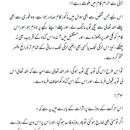
لڑکی سے حرام کام میں ملوث رہے؟!
اس لیے جس شخص سے بھی سوال میں مذکور کام صادر ہوا ہے، وہ فوری سے بھی
پہلے اللہ تعالی سے سچی توبہ مانگ لے، اور پہلے اپنے کیے پر نادم ہو، اور اس
کام کو کلی طور پر چھوڑ دے، اور مستقبل میں آئندہ اس گناہ کے قریب بھی نہ
پھٹکے، نیز اس لڑکی تک یا کسی بھی اجنبی لڑکی تک رسائی کے تمام تر ذرائع یکسر
ختم کر دے۔
جواب نمبر 110845 نے نکاح ٹوٹنے سے بچایا۔
تو اس طرح اس کی توبہ سچی توبہ ہو گی، اور اللہ تعالی سے امید ہے کہ اللہ تعالی اس
امت مسلمہ کے واسطے جوابات پیش کرنے کے لیے ہماری مدد کریں
کی توبہ قبول فرمائے، اور اس کے اس گناہ کو معاف فرما دے۔
رسول اللہ صلی اللہ علیہ و سلم کا فرمان ہے:
سوم:
نیکی کی رہنمائی کرنے والے کو بھی نیکی کرنے والے کے برابر اجر ملتا ہے۔
(مسلم : 1893)
اس حرکت کے روزے پر اثرات کے بارے میں یہ ہے کہ:
اگر تو منی بھی خارج ہو گئی تو پھر روزہ فاسد ہو گیا، اور اس پر اس دن کے روزے