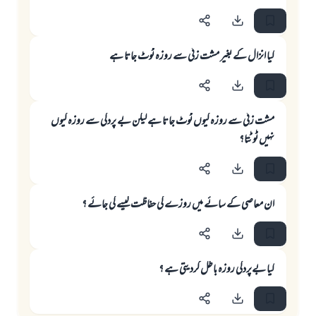
کیا انزال کے بغیر مشت زنی سے روزہ ٹوٹ جاتا ہے
مشت زنی سے روزہ کیوں ٹوٹ جاتا ہے لیکن بے پردگی سے روزہ کیوں
نہیں ٹوٹتا؟
ان معاصى كے سائے ميں روزے كى حفاظت كيسے كى جائے ؟
کیا بےپردگی روزہ باطل کردیتی ہے ؟