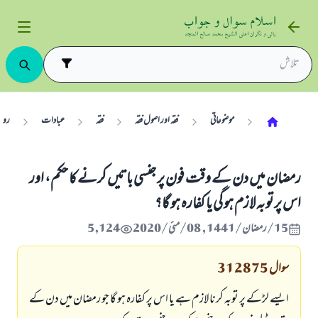
موضوعاتی
فقہ اور اصول فقہ
فقہ
عبادات
رو
رمضان میں دن کے وقت فون پر جنسی باتیں کرنے کا حکم، اور
اس پر توبہ لازم ہو گی یا کفارہ ہو گا؟
15/رمضان/1441 , 08/مئی/2020
5,124
سوال
312875
ایسے لڑکے پر توبہ کرنا لازم ہے یا اس پر کفارہ ہو گا جو رمضان میں دن کے