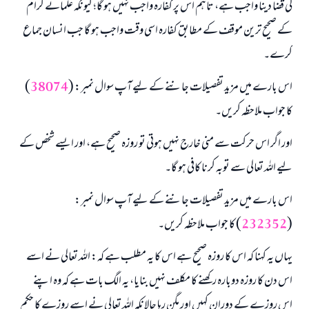
کی قضا دینا واجب ہے، تاہم اس پر کفارہ واجب نہیں ہو گا؛ کیونکہ علمائے کرام
ابھی تعاون کریں
کے صحیح ترین موقف کے مطابق کفارہ اسی وقت واجب ہو گا جب انسان جماع
کرے۔
اس بارے میں مزید تفصیلات جاننے کے لیے آپ سوال نمبر: (
38074
)
کا جواب ملاحظہ کریں۔
اور اگر اس حرکت سے منی خارج نہیں ہوتی تو روزہ صحیح ہے، اور ایسے شخص کے
لیے اللہ تعالی سے توبہ کرنا کافی ہو گا۔
اس بارے میں مزید تفصیلات جاننے کے لیے آپ سوال نمبر:
(
232352
) کا جواب ملاحظہ کریں۔
یہاں یہ کہنا کہ اس کا روزہ صحیح ہے اس کا یہ مطلب ہے کہ: اللہ تعالی نے اسے
اس دن کا روزہ دوبارہ رکھنے کا مکلف نہیں بنایا، یہ الگ بات ہے کہ وہ اپنے
اس روزے کے دوران کہیں اور مگن رہا حالانکہ اللہ تعالی نے اسے روزے کا حکم