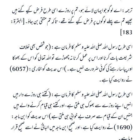
ترجمہ: اے لوگو جو ایمان لائے ہو، تم پر روزے اسی طرح فرض کیے گئے ہیں
جیسے تم سے پہلے لوگوں پر فرض کیے گئے تھے، تا کہ تم متقی بن جاؤ۔[البقرة:
183]
اسی طرح رسول اللہ صلی اللہ علیہ و سلم کا فرمان ہے: (جو شخص بھی خلاف
شریعت بات کرنا اور اس پر عمل کرنا نہ چھوڑے تو اللہ تعالی کو اس کے بھوکا
اور پیاسا رہنے کی کوئی ضرورت نہیں ہے۔) اس حدیث کو بخاری: (6057)
نے روایت کیا ہے۔
اسی طرح رسول اللہ صلی اللہ علیہ و سلم کا فرمان ہے: (کتنے ہی روزے دار ہیں
انہیں اپنے روزے سے بھوک ہی ملتی ہے، اور کتنے ہی قیام کرنے والے ہیں
جنہیں ان کے قیام سے صرف بے خوابی ہی ملتی ہے) اس حدیث کو ابن ماجہ:
(1690) نے روایت کیا ہے، اور صحیح ابن ماجہ میں البانیؒ نے اسے صحیح قرار
دیا ہے۔