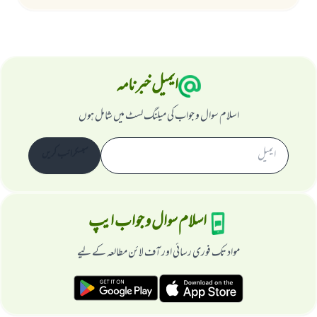
ایمیل خبرنامہ
اسلام سوال و جواب کی میلنگ لسٹ میں شامل ہوں
سبسکرائب کریں
اسلام سوال و جواب ایپ
مواد تک فوری رسائی اور آف لائن مطالعہ کے لیے