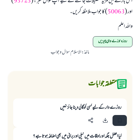
اس بارے میں مزید تفصیلات جاننے کے لیے آپ سوال نمبر: (
93723
)
اور (
50063
) کا جواب ملاحظہ کریں۔
واللہ اعلم
روزہ توڑنے والی چیزیں
ماخذ
:
الاسلام سوال و جواب
متعلقہ جوابات
روزے دار کےلیے کسی کوگالی دینا جائز نہيں
کیا افضل جگہ اوراوقات میں نیکی اوربرائي میں بھی اضافہ ہوتا ہے ؟