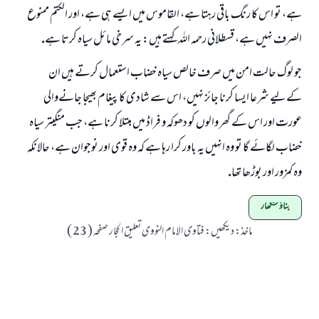
ہے، تو اس كا رنگ باقى رہتا ہے، القاموس ميں ايسے ہى ہے، اور الكتم ممنوع
الصرف نہيں ہے، قسطلانى رحمہ اللہ كہتے ہيں: يہ سرخى مائل سياہ كرتا ہے.
جو لوگ حالت امن ميں صرف خالص سياہ خضاب استعمال كرتے ہيں ان
كےليے شرعا ايسا كرنا جائز نہيں، اس سے شادى كا پيغام بھيجا جانےوالى
عورت اور اس كے گھر والوں كو دھوكہ و فراڈ ميں مبتلا كرنا ہے، جب منگيتر سياہ
خضاب لگائے گا تو وہ انہيں يہ باور كرا رہا ہے كہ وہ قوى اور نوجوان ہے، حالانكہ
وہ كمزور اور بوڑھا تھا.
بناؤ سنگھار
ماخذ
:
ديكھيں: فتاوى الامام النووى تعليق الحجار صفحہ ( 23 )