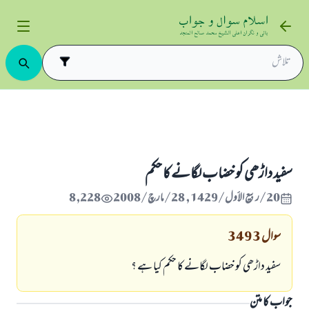
 بناؤ سنگھار اور تصویر کشی
بناؤ سنگھار
سفيد داڑھى كو خضاب لگانے كا حكم
سفيد داڑھى كو خضاب لگانے كا حكم
20/ربيع الأول/1429 , 28/مارچ/2008
8,228
سوال
3493
سفيد داڑھى كو خضاب لگانے كا حكم كيا ہے ؟
جواب کا متن