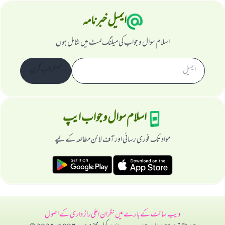
ایمیل خبرنامہ
اسلام سوال و جواب کی میلنگ لسٹ میں شامل ہوں
سبسکرائب کریں
اسلام سوال و جواب ایپ
مواد تک فوری رسائی اور آف لائن مطالعہ کے لیے
ویب سائٹ کے بارے میں
نگران اعلی
راز داری کے اصول