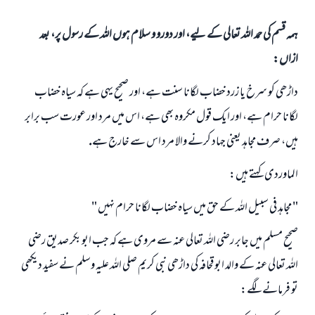
ہمہ قسم کی حمد اللہ تعالی کے لیے، اور دورو و سلام ہوں اللہ کے رسول پر، بعد
ازاں:
داڑھى كو سرخ يا زرد خضاب لگانا سنت ہے، اور صحيح يہى ہے كہ سياہ خضاب
لگانا حرام ہے، اور ايك قول مكروہ بھى ہے، اس ميں مرد اور عورت سب برابر
ہيں، صرف مجاہد يعنى جہاد كرنے والا مرد اس سے خارج ہے.
الماوردى كہتے ہيں:
" مجاہد فى سبيل اللہ كے حق ميں سياہ خضاب لگانا حرام نہيں "
صحيح مسلم ميں جابر رضى اللہ تعالى عنہ سے مروى ہے كہ جب ابو بكر صديق رضى
اللہ تعالى عنہ كے والد ابو قحافہ كى داڑھى نبى كريم صلى اللہ عليہ وسلم نے سفيد ديكھى
تو فرمانے لگے: