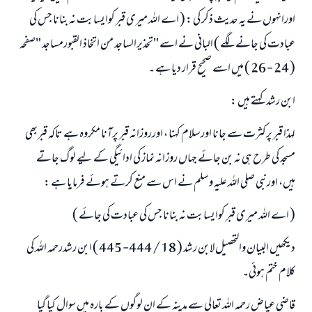
اورانہوں نے یہ حدیث ذکر کی : ( اے اللہ میری قبر کوایسا بت نہ بنانا جس کی
عبادت کی جانے لگے ) البانی نے اسے "تحذیرالساجد من اتخاذ القبورمساجد "صفحہ
( 24 - 26 ) میں اسے صحیح قرار دیا ہے ۔
ابن رشد کہتے ہیں :
لہذا قبر پرکثرت سے جانا اورسلام کہنا ، اورروزانہ قبر پرآنا مکروہ ہے تاکہ قبربھی
مسجد کی طرح ہی نہ بن جائے جہاں روزانہ نماز کی ادائيگى کے لیے لوگ جاتے
ہیں، اورنبی صلی اللہ علیہ وسلم نے اس سے منع کرتے ہوئے فرمایا ہے :
( اے اللہ میری قبر کوایسا بت نہ بنانا جس کی عبادت کی جائے )
دیکھیں البیان والتحصیل لابن رشد ( 18 / 444- 445 ) ابن رشدرحمہ اللہ کی
کلام ختم ہوئى۔
قاضی عیاض رحمہ اللہ تعالی سے مدینہ کے ان لوگوں کے بارہ میں سوال کیا گيا