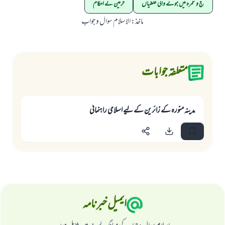
حج و عمرہ میں ہونے والی غلطیاں
حرمین کے احکام
ماخذ
:
الاسلام سوال و جواب
متعلقہ جوابات
مدینہ منورہ کے زائرین کے لیے اسلامی راہنمائي
ایمیل خبرنامہ