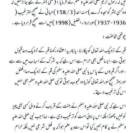
ہیں کہ رسول کریم صلی اللہ علیہ وسلم نے فرمایا : ( کسی بشر کے لیے جائز نہيں کہ
وہ کسی بشر کوسجدہ کرے ) مسند احمد ( 3 / 158 ) البانی نے صحیح الترغیب (
1936-1937 ) اورارواء الغلیل ( 1998 ) میں اسے صحیح قرار دیا ہے ۔
چوتھی مخالفت :
قبرکے نزدیک اللہ تعالی کوپکارنا ، یا پھریہ اعتقاد رکھنا قبر کے نزدیک دعا قبول
ہوتی ہے ، ایسا فعل بھی حرام ہے اس لیے کہ یہ شرک کے اسباب میں سے ہے
، اوراگر قبروں کے پاس یا نبی صلی اللہ علیہ وسلم کی قبر کے نزدیک دعا افضل
اوربہتر صحیح اوراللہ تعالی کوزيادہ محبوب ہوتی تونبی صلی اللہ علیہ وسلم بھی ہمیں
اس کی ترغیب دیتے ۔
اس لیے کہ نبی صلی اللہ علیہ وسلم نے جنت کے قریب کرنے والی کسی بھی چيز
کونہيں چھوڑا بلکہ اس پراپنی امت کو ترغیب دی ہے ، لہذا جب نبی صلی اللہ علیہ
وسلم نے یہ کام نہيں کیا تواس سے یہ علم ہوا کہ یہ فعل شرعی نہیں بلکہ حرام