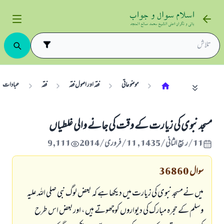
موضوعاتی
فقہ اور اصول فقہ
فقہ
عبادات
مسجدنبوی کی زیارت کے وقت کی جانے والی غلطیاں
11/ربيع الثاني/1435 , 11/فروری/2014
9,111
سوال
36860
میں نےمسجد نبوی کی زيارت میں دیکھا ہے کہ بعض لوگ نبی صلی اللہ علیہ
وسلم کے حجرہ مبارک کی دیواروں کوچھوتے ہیں ، اوربعض اس طرح