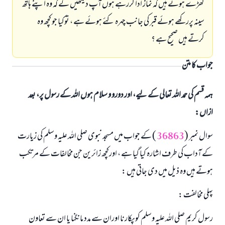
کھڑے ہوتے ہیں کہ نماز ادا کررہے ہوں آپ دیکھیں گے کہ وہ اپنے ہاتھ
سینہ پررکھے ہوئے قبر کی جانب چہرہ کئے ہوئے ہے ، توکیا جو کچھ وہ
کرتے ہیں صحیح ہے ؟
جواب کا متن
ہمہ قسم کی حمد اللہ تعالی کے لیے، اور دورو و سلام ہوں اللہ کے رسول پر، بعد
ازاں:
سوال نمبر (
36863
) کے جواب میں مسجد نبوی صلی اللہ علیہ وسلم کی زيارت
کے آداب کی طرف اشارہ کیا گیا ہے ، اورکچھ زائرین جن مخالفات کے مرتکب
ہوتے ہیں وہ ذيل میں دی جاتی ہيں :
پہلی مخالفت :
رسول کریم صلی اللہ علیہ وسلم کوپکارنا اوران سے مدد مانگنا یا ان سے تعاون