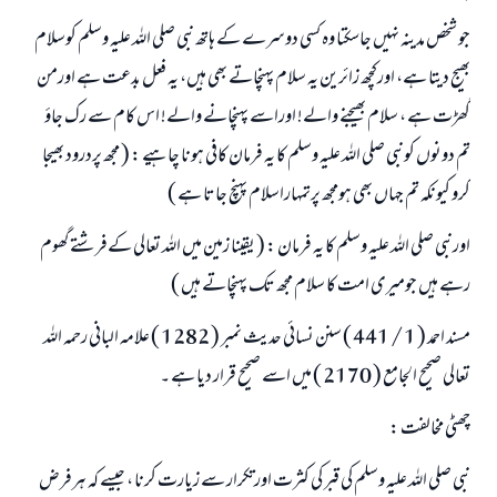
جو شخص مدینہ نہیں جاسکتا وہ کسی دوسرے کے ہاتھ نبی صلی اللہ علیہ وسلم کوسلام
بھیج دیتا ہے، اورکچھ زائرین یہ سلام پہنچاتے بھی ہیں، یہ فعل بدعت ہے اورمن
گھڑت ہے ، سلام بھیجنے والے! اوراسے پہنچانے والے! اس کام سے رک جاؤ
تم دونوں کونبی صلی اللہ علیہ وسلم کا یہ فرمان کافی ہونا چاہیے : ( مجھ پردرود بھیجا
کرو کیونکہ تم جہاں بھی ہومجھ پرتمہاراسلام پہنچ جاتا ہے )
اورنبی صلی اللہ علیہ وسلم کا یہ فرمان : ( یقینا زمین میں اللہ تعالی کےفرشتے گھوم
رہے ہیں جومیری امت کا سلام مجھ تک پہنچاتے ہیں )
مسند احمد ( 1 / 441 ) سنن نسا‏ئي حدیث نمبر ( 1282 ) علامہ البانی رحمہ اللہ
تعالی صحیح الجامع ( 2170 ) میں اسے صحیح قرار دیا ہے ۔
جواب نمبر 110845 نے نکاح ٹوٹنے سے بچایا۔
چھٹی مخالفت :
امت مسلمہ کے واسطے جوابات پیش کرنے کے لیے ہماری مدد کریں
نبی صلی اللہ علیہ وسلم کی قبر کی کثرت اورتکرار سے زيارت کرنا ، جیسے کہ ہرفرض