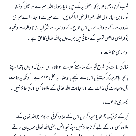
طلب کرنا ، جس طرح کہ بعض یہ کہتے ہیں : یا رسول اللہ! میرے مریض کوشفا
نوازدیں ، یا رسول اللہ! میرا قرض ادا کردیں ، اے میرے وسیلہ ، اے میری
ضرورت کے دروازے ، یا اس طرح کے دوسرے شرکیہ الفاظ وکلمات وغیرہ
جوکہ ایسی خالص توحید کے منافی ہیں جوبندوں پراللہ تعالی کا حق ہے ۔
دوسری مخالفت :
نماز کی حالت کی طرح قبر کے سامنے کھڑے ہونا وہ اس طرح کہ دایاں ہاتھ اپنے
بائيں ہاتھ پررکھ کرسینے یا اس سے نیچے باندھنا ، یہ فعل حرام ہے ، کیونکہ یہ حالت
ذُل وعبادت کی حالت ہے اورعبادت اللہ تعالی کے علاوہ کسی اورکی جائز نہيں ۔
تیسری مخالفت :
قبر کے نزدیک جھکنا یا سجدہ کرنا یا اس کے علاوہ کوئى اورکام جواللہ تعالی کے
علاوہ کسی اورکےلیے کرنا جائزنہيں ، چنانچہ انس رضی اللہ تعالی عنہ بیان کرتے