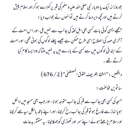
جوروزانہ ایک یا دوبار نبی صلی اللہ علیہ وسلم کی قبر پرکھڑے ہوکر اورسلام پیش
کرتے ہیں اورکچھ دیر دعا کرتے ہیں توانہوں نے جواب دیا:
"مجھے ایسی کوئی بات کسی بھی اہل فقہ کی جانب سے نہيں ملی، اور اس امت کے
آخری حصہ کی اصلاح اسی طرح ممکن ہے جیسے پہلے لوگوں کی ہوئی تھی، اور امت
کے ابتدائی لوگوں میں سے کسی کے بارے میں یہ نہيں ملتا کہ وہ ایسا کام کیا
کرتے تھے ۔
دیکھیں : "الشفا بتعریف حقوق المصطفی" ( 2 / 676 )
ساتویں مخالفت :
مسجد کی کسی بھی جانب سے قبرکی جانب متوجہ ہونا ، اورجب بھی مسجد میں داخل
ہویا نماز سے فارغ ہو تو قبرکی جانب رخ کرلینا، اوراپنے ہاتھ بالکل سیدھے کرلینا
اورسلام پڑھتے ہوئے اپنے سر اورٹھوڑی کوجھکا لینا ، یہ منتشر بدعات