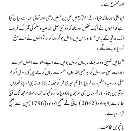
اورممنوع ہے ۔
ابویعلی اورحافظ ضیاء نے المختارۃ میں علی بن حسین رضی اللہ تعالی عنہ سے بیان کیا
ہے کہ انہوں نے ایک شخص کودیکھا کہ وہ نبی صلی اللہ علیہ وسلم کی قبر کے قریب
ایک طاقچہ کے پاس آتا اوراس میں داخل ہوکر دعا کرتا توانہوں نے اسے منع
کردیا اورکہنے لگے :
"کیا میں تمہیں وہ حدیث نہ بیان کروں جومیں نے اپنے والد سے انہوں میرے
دادا سے سنی وہ رسول کریم صلی اللہ علیہ وسلم سے بیان کرتے ہیں کہ رسول اکرم
صلی اللہ علیہ وسلم نے فرمایا : ( تم میری قبر کو میلہ نہ بناؤ اورنہ ہی اپنے گھروں
کو قبریں بناؤ ، اور تم جہاں بھی ہو مجھ پردرود پڑھا کرو کیونکہ تمہارا سلام مجھ تک پہنچ
جاتا ہے ) ابوداود ( 2042 ) البانی نے صحیح ابوداود ( 1796 ) میں اسے صحیح
قرار دیا ہے ۔
پانچویں مخالفت :