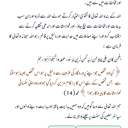
اورمخالفات میں سے ہیں۔
اللہ کے بندو اللہ تعالی کا تقوی اختیار کرتے ہوئے اللہ سے ڈرو اوران سب
بدعات اورمخالفات سے بچ جاؤ ، اورخواہشات اوراندھی تقلید کرنے سے
اجتناب کرو اوراپنے معاملات میں ھدایت اوردلیل پرقائم رہو اللہ سبحانہ وتعالی کا
فرمان ہے :
أَفَمَن كَانَ عَلَى بَيّنَةٍ مّن رَّبّهِ كَمَن زُيّنَ لَهُ سُوء عَمَلِهِ وَاتَّبَعُواْ أَهْوَاءهُمْ
کیا وہ شخص جواپنے پروردگار کی طرف سے دلیل پر ہو اس شخص جیسا ہوسکتا
ہے ، جس شخص کے لیے اس کا برا کام مزين کردیا گيا ہواوروہ اپنی نفسانی
خواہشات کا پیروکار ہو؟
محمد ( 14 )
ہم اللہ تعالی سے دعا گوہيں کہ وہ ہمیں ہدایت یافتہ اورہدایت دینے والوں اور
سیدالمرسلین کی سنت پرچلنے والا بنائے .