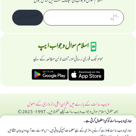
اسلام سوال و جواب کی میلنگ لسٹ میں شامل ہوں
سبسکرائب کریں
اسلام سوال و جواب ایپ
مواد تک فوری رسائی اور آف لائن مطالعہ کے لیے
ویب سائٹ کے بارے میں
نگران اعلی
راز داری کے اصول
جملہ حقوق اسلام سوال و جواب ویب سائٹ کیلیے محفوظ ہیں۔ 1997-2025 ©
ہماری ویب سائٹ کوکیز استعمال کرتی ہے۔
ہماری ویب سائٹ کا وزٹ کرنے پر بہتری کے لیے معلومات جمع کی جاتی ہیں، اس حوالے سے آپ مزید جان سکتے ہیں