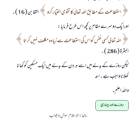
استطاعت کے مطابق اللہ تعالی کا تقوی اختیار کرو
التغابن ( 16 ) ۔
اورایک دوسرے مقام پر کچھ اس طرح فرمایا :
اللہ تعالی کسی نفس کواس کی استطاعت سے زيادہ مکلف نہيں کرتا
البقرۃ ( 286 ) ۔
لیکن روزے کے بدلے میں اسے ہردن کے بدلے میں ایک مسکین کو کھانا
کھلانا واجب ہے ۔ ا ھــ
واللہ اعلم .
روزے اور بیماری
ماخذ
:
الاسلام سوال و جواب