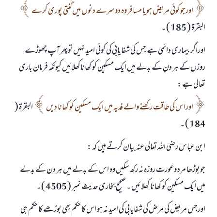
اورجوکوئي مریض ہویا مسافر وہ دوسرے دنوں ميں گنتی پوری کرے
البقرۃ ( 185 ) ۔
اوراگر بیماری دائمی ہے جس کی شفایابی کی کوئي امید نہيں توپھر آپ چھوڑے
روزں کے ہر دن کے بدلے میں ایک مسکین کو کھاناکھلائيں کیونکہ فرمان باری
تعالی ہے :
اوراس کی طاقت رکھنے والے فدیہ میں ایک مسکین کو کھانا دیں
البقرۃ (
184 ) ۔
ابن عباس رضی اللہ تعالی عنہ بیان کرتے ہيں کہ :
جوبوڑھا مرد وعورت روزہ نہ رکھ سکيں وہ اس کے بدلے میں ہر دن کے بدلے
میں ایک مسکین کو کھانا کھلائيں ۔ صحیح بخاری حدیث نمبر ( 4505 ) ۔
جواب نمبر 110845 نے نکاح ٹوٹنے سے بچایا۔
اورجس مریض کی مرض کی شفایابی کی امید نہ ہو اس کا حکم بھی بوڑھے کا حکم ہی