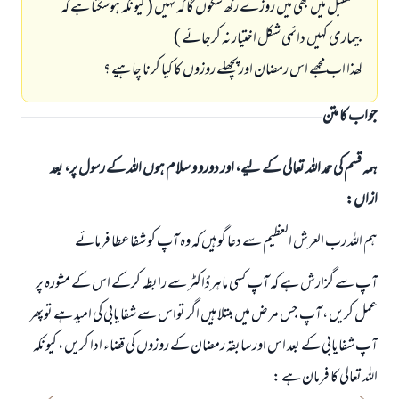
مستقبل میں بھی میں روزے رکھ سکوں گا کہ نہيں ( کیونکہ ہوسکتا ہے کہ
بیماری کہیں دائمی شکل اختیار نہ کرجائے )
لھذا اب مجھے اس رمضان اورپچھلے روزوں کا کیا کرنا چاہیے ؟
جواب کا متن
ہمہ قسم کی حمد اللہ تعالی کے لیے، اور دورو و سلام ہوں اللہ کے رسول پر، بعد
ازاں:
ہم اللہ رب العرش العظيم سے دعا گوہيں کہ وہ آپ کو شفا عطا فرمائے
آپ سے گزارش ہے کہ آپ کسی ماہرڈاکٹر سے رابطہ کرکے اس کے مشورہ پر
عمل کریں ، آپ جس مرض میں مبتلا ہیں اگر تواس سے شفایابی کی امید ہے توپھر
آپ شفایابی کے بعد اس اورسابقہ رمضان کے روزوں کی قضاء ادا کریں ، کیونکہ
اللہ تعالی کا فرمان ہے :