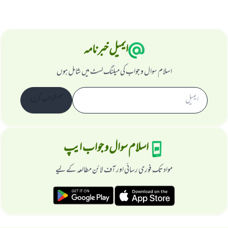
ایمیل خبرنامہ
اسلام سوال و جواب کی میلنگ لسٹ میں شامل ہوں
سبسکرائب کریں
اسلام سوال و جواب ایپ
مواد تک فوری رسائی اور آف لائن مطالعہ کے لیے