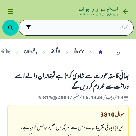
موضوعاتی
خانگی فقہ
باطل نکاح
بھائی فا
بھائی فاسقہ عورت سے شادی کرتا ہے توخاندان والے اسے
وراثت سے محروم کر دیں گے
19/رجب/1424 , 16/ستمبر/2003
5,815
سوال
3810
میرا بڑا بھائي تقریبا سات برس سے امریکہ میں تعلیم حاصل کررہا ہے ،