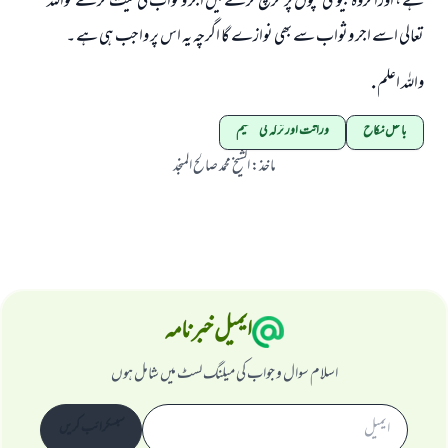
ہے ، اوراگروہ بیوی بچوں پر خرچ کرنے میں اجر وثواب کی نیت کرے تواللہ
تعالی اسے اجر وثواب سے بھی نوازے گا اگرچہ یہ اس پر واجب ہی ہے ۔
واللہ اعلم .
باطل نکاح
وراثت اور ترکہ کی تقسیم
ماخذ
:
الشیخ محمد صالح المنجد
ایمیل خبرنامہ
اسلام سوال و جواب کی میلنگ لسٹ میں شامل ہوں
سبسکرائب کریں