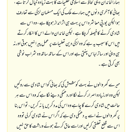
ہمارا خاندان دینی لحاظ سے اسلامی تعلیمات کا بہت زيادہ خیال کرتا ہے ،
بھائي کا آخری دنوں میں ہمارے ملک کی ایک مسلمان لڑکی سے تعارف
ہوا لیکن یورپی معاشرہ اس پر بہت ہی اثرانداز ہوچکا ہے ، وہ اس سے
شادی کرنے کا فیصلہ کرچکا ہے ، لیکن خاندان والے اس کا انکار کرتے
ہیں اس کا سبب یہ ہے کہ وہ لڑکی دین تعلیمات پر عمل پیرا نہیں ہوتی اورنہ
ہی دینی اور ساتر لباس پہنتی ہے اور اس کے ساتھ ساتھ وہ شراب نوشی
بھی کرتی ہے ۔
میرے گھر والوں نے بہت کوشش کی کہ بھائي کواس شادی سے روکیں
لیکن وہ اورزيادہ اصرار کرنے لگا اوردھمکی دینے لگا ہے کہ وہ اس سے ہر
حالت میں شادی کرے گا چاہے وہ اس کی مدد کریں یا نہ کریں ، تو اس بنا
پر گھر والوں نے اسے یہ دھمکی دی ہے کہ اگر اس نے شادی کرلی تو وہ
اس سے قطع تعلقی کرلیں اوراسے عاق کرتے ہوئے وراثت کا حق نہيں