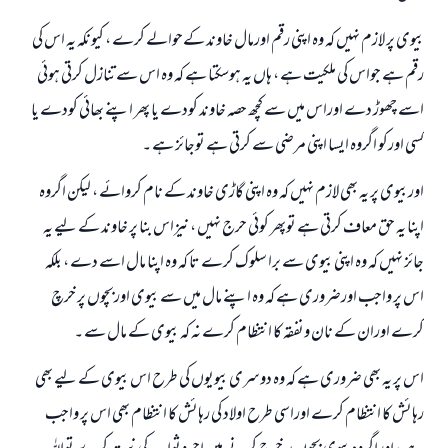
(مسلم : 1893)
بیوی پر لازم نہیں کہ وہ اپنی رقم اورمال خاوند کےحوالے کرے ، کیونکہ یہ اس کی
رقم ہے جواس کی ملکیت ہے ، ہاں یہ ہوسکتا ہے کہ وہ اس سے تنازل کرتی ہوئي
اسے چھوڑ دے اوراس میں سے کچھ حصہ خاوند کودے یا پھر اپنے بھائي کودے یا
ابھی تعاون کریں
کسی اورکو اگروہ ایسا اپنی مرضی سے کرتی ہے توجائز ہے ۔
اوربیوی پر یہ بھی لازم نہیں کہ وہ اپنی گاڑی خاوند کے نام کروائے ، لیکن اگروہ
اپنا یہ حق معاف کرتی ہے توپھر کوئي حرج نہیں ، نیزاس بنا پر خاوند کے لیے یہ
جائز نہیں کہ وہ اپنی بیوی سے برا سلوک کرے تا کہ وہ اپنا مال اسے دے ، بلکہ
اس پر واجب اورضروری ہے کہ وہ اپنے مال میں سے بیوی اوربچوں پر خرچ
کرے اوران کے نان ونفقہ کا انتظام کرے نہ کہ بیوی کے مال سے ۔
اس پر یہ بھی ضروری ہے کہ وہ دوسری بیویوں کی طرح اس بیوی کے لیے بھی
رہائش کا انتظام کرے اوراسی طرح اولاد کی رہائش کا انتظام بھی اس پر واجب