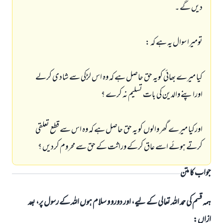
دیں گے ۔
تومیرا سوال یہ ہے کہ :
کیا میرے بھائي کویہ حق حاصل ہے کہ وہ اس لڑکی سے شادی کرلے
اوراپنے والدین کی بات تسلیم نہ کرے ؟
اورکیا میرے گھر والوں کو یہ حق حاصل ہے کہ وہ اس سے قطع تعلقی
کرتے ہوئے اسے عاق کرکے وراثت کے حق سے محروم کردیں ؟
جواب نمبر 110845 نے نکاح ٹوٹنے سے بچایا۔
جواب کا متن
امت مسلمہ کے واسطے جوابات پیش کرنے کے لیے ہماری مدد کریں
ہمہ قسم کی حمد اللہ تعالی کے لیے، اور دورو و سلام ہوں اللہ کے رسول پر، بعد
رسول اللہ صلی اللہ علیہ و سلم کا فرمان ہے:
نیکی کی رہنمائی کرنے والے کو بھی نیکی کرنے والے کے برابر اجر ملتا ہے۔
ازاں: