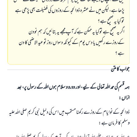
ميں نےآپ كي ويب سائٹ ميں يوم عرفہ كےروزہ كي فضيلت كےمتعلق
پڑھا ہے، ليكن ميں نےعشرہ ذوالحجہ كےروزوں كي فضيلت بھي پڑھي ہے
تو كيا يہ صحيح ہے؟
اگر يہ صحيح ہے توكيا يہ ممكن ہےكہ آپ مجھے يہ بتائيں كہ ہم نودن
كےروزے ركھيں يا دس يوم كے كيونكہ دسواں روز تو عيد الاضحي كا دن
ہے ؟
جواب کا متن
ہمہ قسم کی حمد اللہ تعالی کے لیے، اور دورو و سلام ہوں اللہ کے رسول پر، بعد
ازاں:
ذوالحجہ كےنوايام كےروزے ركھنا مستحب ہيں اس كي دليل نبي كريم صلي اللہ عليہ
وسلم كا فرمان ہے: