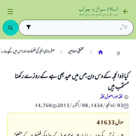
تحقیقی مضامین
عشرہ ذی الحجہ کی فضیلت اوراس میں کیے جان
كيا ذوالحجہ كےدس دن جس ميں عيد بھي ہے كےروزے ركھنا
مستحب ہيں
فقہ اور اصول فقہ
03/ذو الحجة/1434 , 08/اکتوبر/2013
14,760
سوال
41633