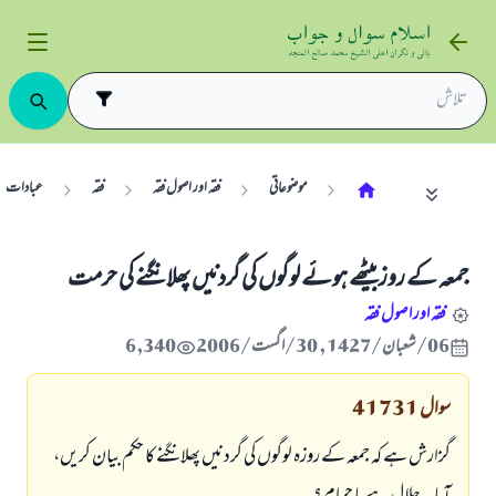
موضوعاتی
فقہ اور اصول فقہ
فقہ
عبادات
جمعہ كے روز بيٹھے ہوئے لوگوں كى گردنيں پھلانگنے كى حرمت
فقہ اور اصول فقہ
06/شعبان/1427 , 30/اگست/2006
6,340
سوال
41731
گزارش ہے كہ جمعہ كے روزہ لوگوں كى گردنيں پھلانگنے كا حكم بيان كريں،