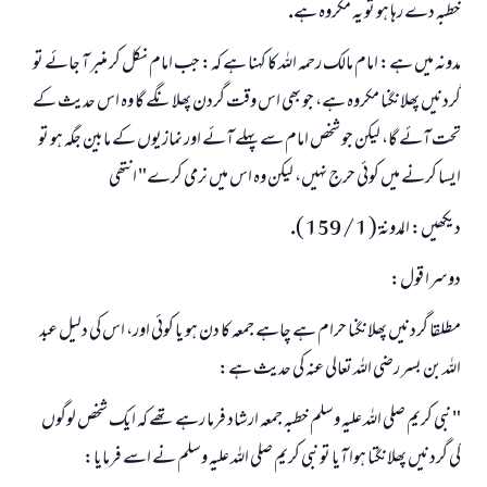
خطبہ دے رہا ہو تو يہ مكروہ ہے.
مدونہ ميں ہے: امام مالك رحمہ اللہ كا كہنا ہے كہ: جب امام نكل كر منبر آ جائے تو
گردنيں پھلانگنا مكروہ ہے، جو بھى اس وقت گردن پھلانگے گا وہ اس حديث كے
تحت آئے گا، ليكن جو شخص امام سے پہلے آئے اور نمازيوں كے مابين جگہ ہو تو
ايسا كرنے ميں كوئى حرج نہيں، ليكن وہ اس ميں نرمى كرے" انتھى
ديكھيں: المدونۃ ( 1 / 159 ).
دوسرا قول:
مطلقا گردنيں پھلانگنا حرام ہے چاہے جمعہ كا دن ہو يا كوئى اور، اس كى دليل عبد
اللہ بن بسر رضى اللہ تعالى عنہ كى حديث ہے:
" نبى كريم صلى اللہ عليہ وسلم خطبہ جمعہ ارشاد فرما رہے تھے كہ ايك شخص لوگوں
كى گردنيں پھلانگتا ہوا آيا تو نبى كريم صلى اللہ عليہ وسلم نے اسے فرمايا: