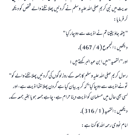
حديث ميں نبى كريم صلى اللہ عليہ وسلم نے گردنيں پھلانگنے والے شخص كو ديكھ
كر فرمايا:
" بيٹھ جاؤ يقينا تم نے اذيت سے دوچار كيا "
ديكھيں: المجموع ( 4 / 467 ).
اور " التمھيد " ميں ابن عبد البر كہتے ہيں:
رسول كريم صلى اللہ عليہ وسلم كا جمعہ كے روز لوگوں كى گردنيں پھلانگنے والے كو"
تو نےاذيت سے دوچا كيا" كہ كر يہ بيان كيا ہے گردن پھلانگنا اذيت ہے، اور
كسى بھى حال ميں مسلمان كو اذيت دينا حرام ہے، چاہے جمعہ ہو يا بغير جمعہ كے.
ديكھيں: التمھيد ( 1 / 316 ).
امام نووى رحمہ اللہ كا كہنا ہے: