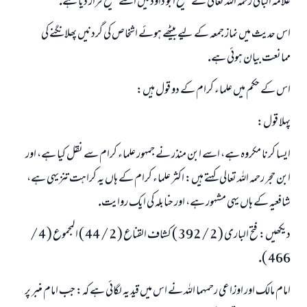
علامہ البانى رحمہ اللہ تعالى نے صحيح ابو داود ميں اسے صحيح قرار ديا ہے.
اس حديث ميں نماز جمعہ كے ليے بيٹھے ہوئے اشخاص كى گردنيں پھلانگنے كى
ممانعت بيان ہوئى ہے.
اس كے حكم ميں علماء كرام كے دو قول ہيں:
پہلا قول:
ايسا كرنا مكروہ ہے، اسے ابن منذر نے جمہور علماء كرام سے نقل كيا ہے، اور
ابن حجر رحمہ اللہ تعالى كہتے ہيں: اكثر علماء كرام كے ہاں يہ كراہت تنزيہى ہے،
شافعيہ كے ہاں يہى مشہور ہے، اور حنابلہ كى ايك روايت.
ديكھيں: فتح البارى ( 2 / 392 ) كشاف القناع ( 2 / 44 ) المجموع ( 4 /
466 ).
امام مالك اور اوزاعى رحمہما اللہ نے اس ميں قيد يہ لگائى ہے كہ: جب امام منبر پر