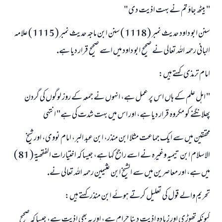
" بيٹھ جاؤ تم نے بہت اذيت دى "
سنن ابو داود حديث نمبر ( 1118 ) سنن ابن ماجہ حديث نمبر ( 1115 ) علامہ
جواب نمبر 110845 نے نکاح ٹوٹنے سے بچایا۔
البانى رحمہ اللہ تعالى نے صحيح ابو داود ميں اسے صحيح قرار ديا ہے.
امت مسلمہ کے واسطے جوابات پیش کرنے کے لیے ہماری مدد کریں
امام ترمذى كہتے ہيں:
رسول اللہ صلی اللہ علیہ و سلم کا فرمان ہے:
" اہل علم كے ہاں اس پر عمل ہے، انہوں نے جمعہ كے روز لوگوں كى گردن
نیکی کی رہنمائی کرنے والے کو بھی نیکی کرنے والے کے برابر اجر ملتا ہے۔
پھلانگنے كو مكروہ قرار ديا ہے، اور اس ميں بہت شدت كى ہے" انتہى
(مسلم : 1893)
محققين ميں سے ايك جماعت مثلا ابن منذر، ابن عبد البر، امام نووى، اور شيخ
الاسلام ابن تيميہ وغيرہ نے اسے راجح كہا ہے، جيسا كہ اختيارات الفقھيۃ ( 81 )
ابھی تعاون کریں
ميں ہے، اور معاصرين ميں سے الشيخ ابن عثيمين رحمہ اللہ تعالى نے.
تحريم والے قول كى تعليل كرتے ہوئے ابن منذر كہتے ہيں:
كيونكہ تھوڑى اور زيادہ اذيت دينا حرام ہے، اور يہ بھى اذيت ہے، جيسا كہ صحيح