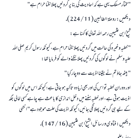
" مختار مسلك يہى ہے كہ احاديث كى بنا پر گردنيں پھلانگنا حرام ہے"
ديكھيں: روضۃ الطالبين ( 11 / 224 ).
شيخ ابن عثيمين رحمہ اللہ تعالى كا كہنا ہے:
" خطبہ وغيرہ كى حالت ميں گردنيں پھلانگنا حرام ہے، كيونكہ رسول كريم صلى اللہ
عليہ وسلم نے لوگوں كى گردنيں پھلانگنے والے كو فرمايا تھا:
" بيٹھ جاؤ تم نے يقينا اذيت سے دوچار كيا "
اور دوران خطبہ تو اس كى اور بھى زيادہ تاكيد ہو جاتى ہے؛ كيونكہ اس ميں لوگوں كو
اذيت ہوتى ہے، اور خطبہ سننے ميں دخل اندازى كا باعث ہے چاہے كسى خالى جگہ
كے ليے ہى گردنيں پھلانگى جائيں؛ كيونكہ اذيت كى علت موجود ہے" انتہى
ديكھيں: فتاوى و رسائل الشيخ ابن عثيمين ( 16 / 147 ).