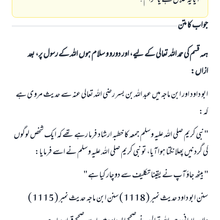
آيا يہ حلال ہے يا حرام ؟
جواب کا متن
ہمہ قسم کی حمد اللہ تعالی کے لیے، اور دورو و سلام ہوں اللہ کے رسول پر، بعد
ازاں:
ابو داود اور ابن ماجہ ميں عبد اللہ بن بسر رضى اللہ تعالى عنہ سے حديث مروى ہے
كہ:
" نبى كريم صلى اللہ عليہ وسلم جمعہ كا خطبہ ارشاد فرما رہے تھے كہ ايك شخص لوگوں
كى گردنيں پھلانگتا ہوا آيا، تو نبى كريم صلى اللہ عليہ وسلم نے اسے فرمايا:
" بيٹھ جاؤ آپ نے يقينا تكليف سے دوچار كيا ہے "
سنن ابو داود حديث نمبر ( 1118 ) سنن ابن ماجہ حديث نمبر ( 1115 )