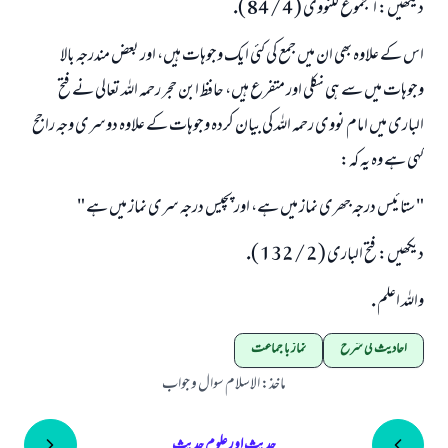
ديكھيں: المجموع للنووى ( 4 / 84 ).
اس كے علاوہ بھى ان ميں جمع كى كئى ايك وجوہات ہيں، اور بعض مندرجہ بالا
وجوہات ميں سے ہى نكلى اور متفرع ہيں، حافظ ابن حجر رحمہ اللہ تعالى نے فتح
البارى ميں امام نووى رحمہ اللہ كى بيان كردہ وجوہات كے علاوہ دوسرى وجہ راجح
كہى ہے وہ يہ كہ:
" ستائيس درجہ جھرى نماز ميں ہے، اور پچيس درجہ سرى نماز ميں ہے "
ديكھيں: فتح البارى ( 2 / 132 ).
واللہ اعلم .
احادیث کی شرح
نماز با جماعت
ماخذ
:
الاسلام سوال و جواب
حدیث اور علوم حدیث