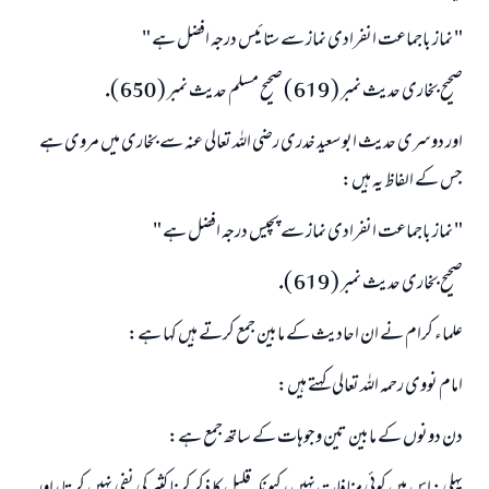
" نماز باجماعت انفرادى نماز سے ستائيس درجہ افضل ہے "
صحيح بخارى حديث نمبر ( 619 ) صحيح مسلم حديث نمبر ( 650 ).
اور دوسرى حديث ابو سعيد خدرى رضى اللہ تعالى عنہ سے بخارى ميں مروى ہے
جس كے الفاظ يہ ہيں:
" نماز باجماعت انفرادى نماز سے پچيس درجہ افضل ہے "
صحيح بخارى حديث نمبر ( 619 ).
علماء كرام نے ان احاديث كے مابين جمع كرتے ہيں كہا ہے:
امام نووى رحمہ اللہ تعالى كہتے ہيں:
دن دونوں كے مابين تين وجوہات كے ساتھ جمع ہے: