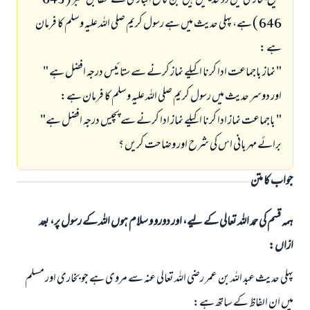
صحيح بخارى ميں دو حديثيں ہيں جن كا فتح البارى كے مطابق نمبر ( 645 -
646 ) ہے، پہلى حديث ميں ہے رسول كريم صلى اللہ عليہ وسلم كا فرمان
ہے :
" نماز باجماعت ادا كرنا اكيلے نماز كرنے سے ستائيس درجہ افضل ہے "
اور دوسر حديث ميں رسول كريم صلى اللہ عليہ وسلم كا فرمان ہے:
" باجماعت نماز ادا كرنا اكيلے نماز ادا كرنے سے پچيس درجہ افضل ہے"
برائے مہربانى اس كى شرح اور وضاحت كريں ؟
جواب کا متن
ہمہ قسم کی حمد اللہ تعالی کے لیے، اور دورو و سلام ہوں اللہ کے رسول پر، بعد
ازاں:
پہلى حديث عبد اللہ بن عمر رضى اللہ تعالى عنہ سے مروى ہے جو بخارى اور مسلم
ميں ان الفاظ كے ساتھ ہے: