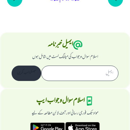
ایمیل خبرنامہ
اسلام سوال و جواب کی میلنگ لسٹ میں شامل ہوں
سبسکرائب کریں
اسلام سوال و جواب ایپ
مواد تک فوری رسائی اور آف لائن مطالعہ کے لیے