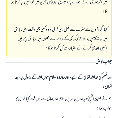
ہيں اگر جلدى كرتے ہوئے بارہ تاريخ كو واپس آنا چاہيں تو انہيں كيا كرنا ہو
گا ؟
كيا اگر انہوں نے مغرب سے قبل رمى كر لى تو وہ كسى بھى وقت اپنى رہائش
ميں جا سكتے ہيں، اور جو لوگ مكہ كے دوسرے محلوں ميں رہائش پذير ہيں
انہيں جلدى كرنے كے اعتبار سے كيا كرنا ہو گا ؟
جواب کا متن
ہمہ قسم کی حمد اللہ تعالی کے لیے، اور دورو و سلام ہوں اللہ کے رسول پر، بعد
ازاں:
ہم نے فضيلۃ الشيخ عبد اللہ بن جبرين حفظہ اللہ تعالى سے دريافت كيا تو ان كا
جواب تھا: