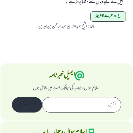
تعجيل كے ليے وہاں سے نكلنا جائز ہے..
حج اور عمرے کا طریقہ
ماخذ
:
الشيخ عبد اللہ بن عبد الرحمن بن جبرين
ایمیل خبرنامہ
اسلام سوال و جواب کی میلنگ لسٹ میں شامل ہوں
سبسکرائب کریں