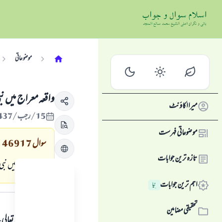
موضوعاتی
واقعہ معراج میں نب
میرا اکاؤنٹ
15/رجب/1437 , 22/اپریل/2016
موضوعاتی فہرست
سوال
46917
تازہ ترین جوابات
واقعہ معراج میں نبی
اہم ترین جوابات
نِیا
جواب کا متن
تحقیقی مضامین
ہمہ قسم کی حمد اللہ تع