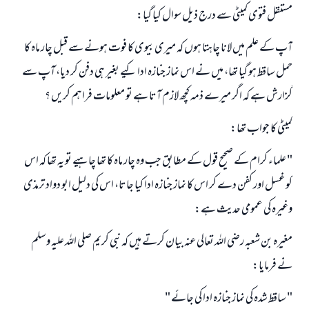
مستقل فتوى كميٹى سے درج ذيل سوال كيا گيا:
آپ كے علم ميں لانا چاہتا ہوں كہ ميرى بيوى كا فوت ہونے سے قبل چار ماہ كا
حمل ساقط ہو گيا تھا، ميں نے اس نماز جنازہ ادا كيے بغير ہى دفن كر ديا، آپ سے
گزارش ہے كہ اگر ميرے ذمہ كچھ لازم آتا ہے تو معلومات فراہم كريں ؟
كميٹى كا جواب تھا:
" علماء كرام كے صحيح قول كے مطابق جب وہ چار ماہ كا تھا چاہيے تو يہ تھا كہ اس
كو غسل اور كفن دے كر اس كا نماز جنازہ ادا كيا جاتا، اس كى دليل ابو دواد ترمذى
وغيرہ كى عمومى حديث ہے:
مغيرہ بن شعبہ رضى اللہ تعالى عنہ بيان كرتے ہيں كہ نبى كريم صلى اللہ عليہ وسلم
نے فرمايا:
" ساقط شدہ كى نماز جنازہ ادا كى جائے "