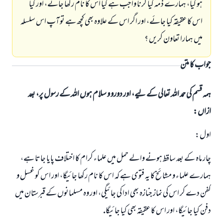
ہو گيا، ہمارے ذمہ كيا كرنا واجب ہے كيا اس كا نام ركھا جائے، اور كيا
اس كا عقيقہ كيا جائے، اور اگر اس كے علاوہ بھى كچھ ہے تو آپ اس سلسلہ
ميں ہمارا تعاون كريں ؟
جواب کا متن
ہمہ قسم کی حمد اللہ تعالی کے لیے، اور دورو و سلام ہوں اللہ کے رسول پر، بعد
ازاں:
اول:
چار ماہ كے بعد ساقط ہونے والے حمل ميں علماء كرام كا اختلاف پايا جاتا ہے،
ہمارے علماء و مشائخ كا يہ فتوى ہے كہ اس كا نام ركھا جائيگا، اور اس كو غسل و
كفن دے كر اس كى نماز جنازہ بھى ادا كى جائيگى، اور وہ مسلمانوں كے قبرستان ميں
دفن كيا جائيگا، اور اس كا عقيقہ بھى كيا جائيگا.