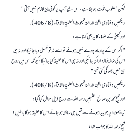
ليكن مطلوب فوت ہو چكا ہے، اس ليے آپ پر كوئى چيز لازم نہيں آتى "
ديكھيں: فتاوى اللجنۃ الدائمۃ للبحوث العلميۃ والافتاء ( 8 / 406 ).
اور كميٹى كے علماء كا يہ بھى كہنا ہے:
" اگر اس كے چار ماہ پورے نہيں ہوئے تو اسے نہ تو غسل ديا جائيگا اور نہ ہى
اس كى نماز جنازہ ادا كى جائيگى اور نہ ہى اس كا عقيقہ كيا جائيگا؛ كيونكہ اس ميں روح
ہى نہيں پھونكى گئى تھى "
ديكھيں: فتاوى اللجنۃ الدائمۃ للبحوث العلميۃ والافتاء ( 8 / 408 ).
اور شيخ محمد بن صالح العثيمين رحمہ اللہ سے درج ذيل سوال كيا گيا:
كيا چھوٹا بچہ جو پيدا ہونے سے قبل ہى ساقط ہو جائے اس كا عقيقہ ہو گا يا نہيں ؟
شيخ رحمہ اللہ كا جواب تھا: