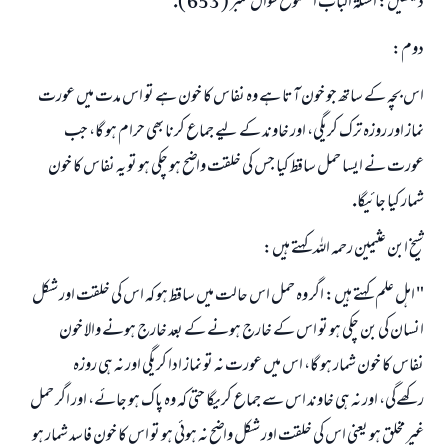
ديكھيں: اسئلۃ الباب المفتوح سوال نمبر ( 653 ).
دوم:
اس بچہ كے ساتھ جو خون آتا ہے وہ نفاس كا خون ہے تو اس مدت ميں عورت
نماز اور روزہ ترك كريگى، اور خاوند كے ليے جماع كرنا بھى حرام ہو گا، جب
عورت نے ايسا حمل ساقط كيا جس كى خلقت واضح ہو چكى ہو تو يہ نفاس كا خون
شمار كيا جائيگا.
شيخ ابن عثيمين رحمہ اللہ كہتے ہيں:
" اہل علم كہتے ہيں: اگر وہ حمل اس حالت ميں ساقط ہو كہ اس كى خلقت اور شكل
انسان كى بن چكى ہو تو اس كے خارج ہونے كے بعد خارج ہونے والا خون
نفاس كا خون شمار ہو گا، اس ميں عورت نہ تو نماز ادا كريگى اور نہ ہى روزہ
ركھےگى، اور نہ ہى خاوند اس سے جماع كريگا حتى كہ وہ پاك ہو جائے، اور اگر حمل
غير مخلق ہو يعنى اس كى خلقت اور شكل واضح نہ ہوئى ہو تو اس كا خون فاسد شمار ہو