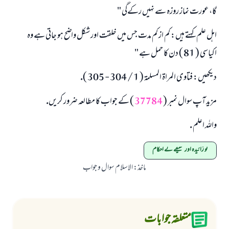
گا، عورت نماز روزہ سے نہيں ركےگى "
اہل علم كہتے ہيں: كم از كم مدت جس ميں خلقت اور شكل واضح ہو جاتى ہے وہ
اكياسى ( 81 ) دن كا حمل ہے "
ديكھيں: فتاوى المراۃ المسلمۃ ( 1 / 304 - 305 ).
مزيد آپ سوال نمبر (
37784
) كے جواب كا مطالعہ ضرور كريں.
واللہ اعلم .
نو زائیدہ اور عقیقے کے احکام
ماخذ
:
الاسلام سوال و جواب
متعلقہ جوابات