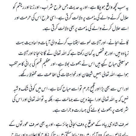
يہ سب كچھ واقع ہو چكا ہے، اور يہ حديث جس طرح شراب، اور زنا اور ريشم كو
حلال كرنے والے كى مذمت پر دلالت كرتى ہے، اسى طرح اس كى حرمت اور
اسے حلال كرنے والے كى مذمت پر بھى دلالت كرتى ہے.
گانے بجانے، اور آلات لہو سے اجتناب كرنے والى آيات و احاديث بہت
زيادہ ہيں، اور جو شخص يہ گمان ركھتا ہے كہ اللہ تعالى نے گانا بجانا اور آلات
موسيقى مباح كيے ہيں اس نے جھوٹ بولا ہے، اور عظيم قسم كى برائى كا مرتكب
ہوا ہے، اللہ تعالى ہميں شيطان اور خواہشات كى اطاعت سے محفوظ ركھے.
اور اس سے بھى بڑا اور قبيح جرم تو اسے مباح كہنا ہے، اس ميں كوئى شك و شبہ
نہيں كہ يہ اللہ تعالى اور اپنے دين سے جہالت ہے، بلكہ يہ تو اللہ تعالى اور اس كى
شريعت پر جھوٹ بولنے كى جسارت و جرات ہے.
صرف شادى بياہ كے موقع پر دف بجانى جائز ہے، اور يہ بھى صرف عورتوں كے
ليے خاص ہے كہ وہ آپس ميں دف بجا سكتى ہيں، تا كہ نكاح كا اعلان ہ اور سفاح