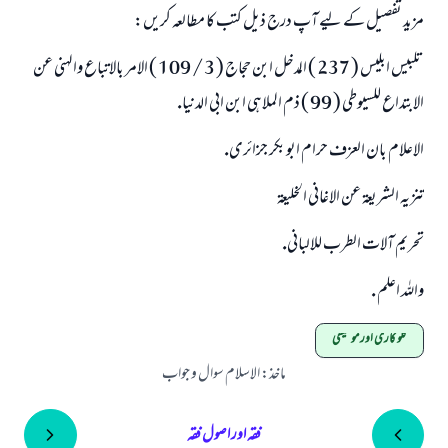
مزيد تفصيل كے ليے آپ درج ذيل كتب كا مطالعہ كريں:
تلبيس ابليس ( 237 ) المدخل ابن حجاج ( 3 / 109 ) الامر بالاتباع والہنى عن
الابتداع للسيوطى ( 99 ) ذم الملاہى ابن ابى الدنيا.
الاعلام بان العزف حرام ابو بكر جزائرى.
تنزيہ الشريعۃ عن الاغانى الخليعۃ
تحريم آلات الطرب للالبانى.
واللہ اعلم .
گلو کاری اور موسیقی
ماخذ
:
الاسلام سوال و جواب
فقہ اور اصول فقہ