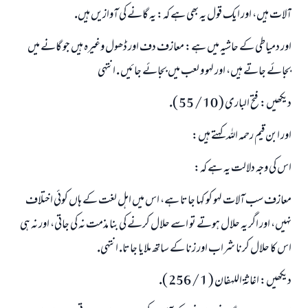
آلات ہيں، اور ايك قول يہ بھى ہے كہ: يہ گانے كى آوازيں ہيں.
اور دمياطى كے حاشيہ ميں ہے: معازف دف اور ڈھول وغيرہ ہيں جو گانے ميں
بجائے جاتے ہيں، اور لہو و لعب ميں بجائے جائيں . انتہى
ديكھيں: فتح البارى ( 10 / 55 ).
اور ابن قيم رحمہ اللہ كہتے ہيں:
اس كى وجہ دلالت يہ ہے كہ:
معازف سب آلات لہو كو كہا جاتا ہے، اس ميں اہل لغت كے ہاں كوئى اختلاف
نہيں، اور اگر يہ حلال ہوتے تو اسے حلال كرنے كى بنا مذمت نہ كى جاتى، اور نہ ہى
اس كا حلال كرنا شراب اور زنا كے ساتھ ملايا جاتا. انتہى.
ديكھيں: اغاثۃ اللہفان ( 1 / 256 ).