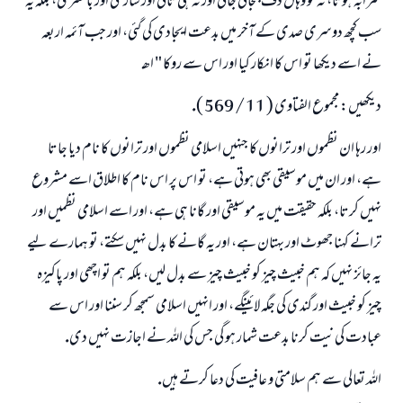
شرابہ ہوتا، نہ تو وہاں دف بجائى جاتى اور نہ ہى تالى اور سارنگى اور بانسرى، بلكہ يہ
سب كچھ دوسرى صدى كے آخر ميں بدعت ايجادى كى گئى، اور جب آئمہ اربعہ
نے اسے ديكھا تو اس كا انكار كيا اور اس سے روكا " اھـ
ديكھيں: مجموع الفتاوى ( 11 / 569 ).
اور رہا ان نظموں اور ترانوں كا جنہيں اسلامى نظموں اور ترانوں كا نام ديا جاتا
ہے، اور ان ميں موسيقى بھى ہوتى ہے، تو اس پر اس نام كا اطلاق اسے مشروع
نہيں كرتا، بلكہ حقيقت ميں يہ موسيقى اور گانا ہى ہے، اور اسے اسلامى نظميں اور
ترانے كہنا جھوٹ اور بہتان ہے، اور يہ گانے كا بدل نہيں سكتے، تو ہمارے ليے
يہ جائز نہيں كہ ہم خبيث چيز كو خبيث چيز سے بدل ليں، بلكہ ہم تو اچھى اور پاكيزہ
چيز كو خبيث اور گندى كى جگہ لائينگے، اور انہيں اسلامى سمجھ كر سننا اور اس سے
عبادت كى نيت كرنا بدعت شمار ہو گى جس كى اللہ نے اجازت نہيں دى.
اللہ تعالى سے ہم سلامتى و عافيت كى دعا كرتے ہيں.