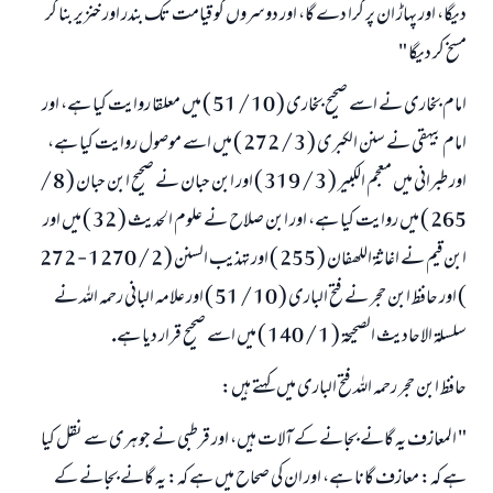
ديگا، اور پہاڑ ان پر گرا دے گا، اور دوسروں كو قيامت تك بندر اور خنزير بنا كر
مسخ كر ديگا "
امام بخارى نے اسے صحيح بخارى ( 10 / 51 ) ميں معلقا روايت كيا ہے، اور
امام بيہقى نے سنن الكبرى ( 3 / 272 ) ميں اسے موصول روايت كيا ہے،
اور طبرانى ميں معجم الكبير ( 3 / 319 ) اور ابن حبان نے صحيح ابن حبان ( 8 /
265 ) ميں روايت كيا ہے، اور ابن صلاح نے علوم الحديث ( 32 ) ميں اور
ابن قيم نے اغاثۃ اللھفان ( 255 ) اور تہذيب السنن ( 2 / 1270 - 272
) اور حافظ ابن حجر نے فتح البارى ( 10 / 51 ) اور علامہ البانى رحمہ اللہ نے
سلسلۃ الاحاديث الصحيحۃ ( 1 / 140 ) ميں اسے صحيح قرار ديا ہے.
حافظ ابن حجر رحمہ اللہ فتح البارى ميں كہتے ہيں:
" المعازف يہ گانے بجانے كے آلات ہيں، اور قرطبى نے جوہرى سے نقل كيا
ہے كہ: معازف گانا ہے، اور ان كى صحاح ميں ہے كہ: يہ گانے بجانے كے