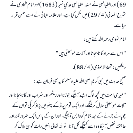
69 ) اور الطيالسى نے مسند الطيالسى حدي نمبر ( 1683 ) اور امام طحاوى نے
شرح المعانى ( 4 / 29 ) ميں نقل كيا ہے، اور علامہ البانى نے اسے حسن قرار
ديا ہے.
امام نووى رحمہ اللہ كہتے ہيں:
" اس سے مراد گانا بجانا اور آلات موسيقى ہيں "
ديكھيں: تحفۃ الاحوذى ( 4 / 88 ).
صحيح حديث ميں نبى كريم صلى اللہ عليہ وسلم كا يہ بھى فرمان ہے:
" ميرى امت ميں كچھ لوگ ايسے آئينگے جو زنا اور ريشم اور شراب اور گانا بجانا اور
آلات موسيقى حلال كر لينگے، اور ايك قوم پہاڑ كے پہلو ميں پڑاؤ كريگى تو ان كے
چوپائے چرنے كے بعد شام كو واپس آئينگے، اور ان كے پاس ايك ضرورتمند اور
حاجتمند شخص آئيگا وہ اسے كہينگے كل آنا، تو اللہ تعالى انہيں رات كو ہى ہلاك كر