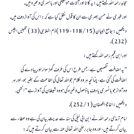
مجاہد رحمہ اللہ كہتے ہيں: يہ گانا اور آلات موسيقى اور بانسرى وغيرہ ہيں.
اور طبرى نے حسن بصرى سے ان كا قول نقل كيا ہے كہ: اس كى آواز دف ہيں.
ديكھيں: جامع البيان ( 15 / 118 - 119 ) ذم الملاہى ( 33 ) تلبيس ابليس
( 232 ).
اور ابن قيم رحمہ اللہ كہتے ہيں:
" يہ اضافت تخصيص ہے، جس طرح اس كى طرف گھڑ سوار اور پيادے كى
اضافت كى گئى ہے، چنانچہ ہر وہ كلام جو اللہ تعالى كى اطاعت كے بغير ہو، اور ہر
وہ آواز جو بانسرى يا دف يا ڈھول وغيرہ كى ہو وہ شيطان كى آواز ہے " انتہى.
ديكھيں: اغاثۃ اللھفان ( 1 / 252 ).
امام ترمذى رحمہ اللہ نے ابن ابى ليلى كى سند سے حديث بيان كى ہے وہ عطاء سے
بيان كرتے ہيں، اور وہ جابر رضى اللہ تعالى عنہ سے بيان كرتے ہيں كہ: