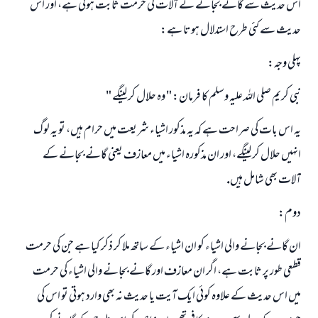
جواب نمبر 110845 نے نکاح ٹوٹنے سے بچایا۔
اس حديث سے گانے بجانے كے آلات كى حرمت ثابت ہوتى ہے، اور اس
حديث سے كئى طرح استدلال ہوتا ہے:
امت مسلمہ کے واسطے جوابات پیش کرنے کے لیے ہماری مدد کریں
پہلى وجہ:
رسول اللہ صلی اللہ علیہ و سلم کا فرمان ہے:
نیکی کی رہنمائی کرنے والے کو بھی نیکی کرنے والے کے برابر اجر ملتا ہے۔
نبى كريم صلى اللہ عليہ وسلم كا فرمان: " وہ حلال كر لينگے "
(مسلم : 1893)
يہ اس بات كى صراحت ہے كہ يہ مذكور اشياء شريعت ميں حرام ہيں، تو يہ لوگ
انہيں حلال كر لينگے، اور ان مذكورہ اشياء ميں معازف يعنى گانے بجانے كے
ابھی تعاون کریں
آلات بھى شامل ہيں.
دوم:
ان گانے بجانے والى اشياء كو ان اشياء كے ساتھ ملا كر ذكر كيا ہے جن كى حرمت
قطعى طور پر ثابت ہے، اگر ان معازف اور گانے بجانے والى اشياء كى حرمت
ميں اس حديث كے علاوہ كوئى ايك آيت يا حديث نہ بھى وارد ہوتى تو اس كى