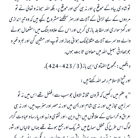
تو شادى بياہ كے موقع پر اور نہ ہى كسى اور موقع پر، بلكہ اللہ سبحانہ و تعالى نے تو
مردوں كے ليے لڑائى كے آلات اور ہنر سيكھنے مشروع كيے ہيں كہ وہ تير اندازى
اور گھڑ سوارى اور مقابلہ بازى كريں اور اس كے علاوہ جنگ ميں استعمال ہونے
والے دوسرے آلات مثلا ٹينك ہوائى جہاز اور توپ اور مشين گن اور بم وغيرہ
جو جھاد فى سبيل اللہ ميں معاون ثابت ہوں.
ديكھيں: مجموع الفتاوى ابن باز ( 3 / 423 - 424 ).
اور شيخ الاسلام رحمہ اللہ كہتے ہيں:
" يہ علم ميں ركھيں كہ قرون ثلاثہ الاولى جو سب سے افضل تھے اس ميں نہ تو
سرزمين حجاز ميں اور نہ ہى شام اور يمن ميں اور نہ مصر اور مغرب ميں، اور نہ ہى
عراق و خراسان كے علاقوں ميں اہل دين، اور تقوى و زہد اور پارسا و عبادت گزار
لوگ اس طرح كى محفل سماع ميں شريك اور جمع ہوتے تھے جہاں تالياں اور شور