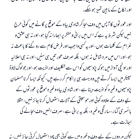
اور نكاح كے مابين تميز ہو سكے.
اور عورتوں كا آپس ميں دف بجا كر شادى بياہ كے موقع پر گانے ميں كوئى حرج
نہيں ليكن شرط يہ ہے كہ اس ميں برائى و منكر پر ابھارا نہ گيا ہو، اور نہ ہى عشق و
غرام كے كلمات ہوں، اور يہ كسى واجب اور فرض كام سے روكنے كا باعث نہ
ہو، اور اس ميں مرد شامل نہ ہوں، بلكہ صرف عورتيں ہى سنيں، اور نہ ہى اعلانيہ
اور اونچى آواز ميں ہو كہ پڑوسيوں كو اس سے تكليف اور اذيت ہو، اور جو لوگ لاؤڈ
سپيكر ميں ايسا كرتے ہيں وہ بہت ہى برا كام كر رہے ہيں، كيونكہ ايسا كرنا مسلمان
پڑوسيوں وغيرہ كو اذيت دينا ہے، اور شادى بياہ وغيرہ موقع پر عورتوں كے
ليے دف كے علاوہ كوئى اور موسيقى كے آلات استعمال كرنا جائز نہيں، مثلا
بانسرى گٹار، سارنگى وغيرہ، بلكہ يہ برائى ہے، صرف انہيں دف بجانے كى
اجازت ہے.
ليكن مردوں كے ليے دف وغيرہ ميں سے كوئى بھى چيز استعمال كرنى جائز نہيں، نہ