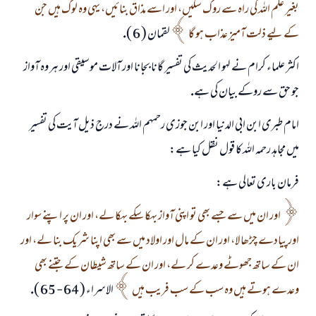
بغير علم اللہ كى راہ سے روك سكيں، اور اسے مذاق بنائيں، يہى وہ لوگ ہيں جن
كے ليے ذلت آميز عذاب ہو گا
لقمان ( 6 ).
اكثر علماء كرام نے لہو الحديث كى تفسير گانا بجانا اور آلات موسيقى اور ہر وہ آواز
جو حق سے روكے بيان كى ہے.
امام طبرى ابن ابى الدنيا اور ابن جوزى رحمہم اللہ نے درج ذيل آيت كى تفسير
ميں مجاہد رحمہ اللہ كا قول نقل كيا ہے:
فرمان بارى تعالى ہے:
اور ان ميں سے جسے بھى تو اپنى آواز بہكا سكے بہكا لے، اور ان پر اپنے سوار
اور پيادے چڑھا لا، اور ان كے مال اور اولاد ميں سے بھى اپنا شريك بنا لے، اور
ان كے ساتھ جھوٹے وعدے كر لے، اور ان كے ساتھ شيطان كے جتنے بھى
وعدے ہوتے ہيں وہ سب كے سب فريب ہيں
الاسراء ( 64 - 65 ).