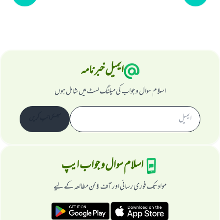
ایمیل خبرنامہ
اسلام سوال و جواب کی میلنگ لسٹ میں شامل ہوں
سبسکرائب کریں
اسلام سوال و جواب ایپ
مواد تک فوری رسائی اور آف لائن مطالعہ کے لیے