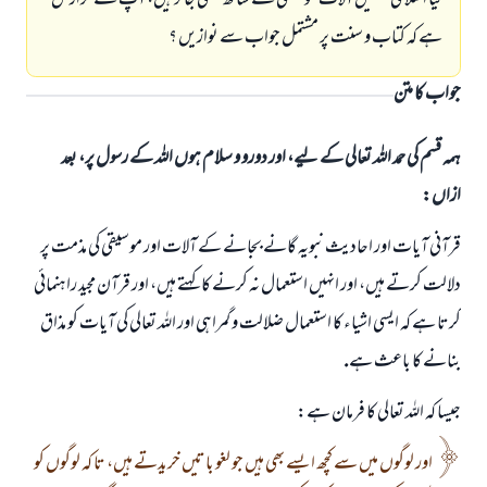
كيا اسلامى نظميں آلات موسيقى كے ساتھ سننى جائز ہيں، آپ سے گزارش
ہے كہ كتاب و سنت پر مشتمل جواب سے نوازيں ؟
جواب کا متن
ہمہ قسم کی حمد اللہ تعالی کے لیے، اور دورو و سلام ہوں اللہ کے رسول پر، بعد
ازاں:
قرآنى آيات اور احاديث نبويہ گانے بجانے كے آلات اور موسيقى كى مذمت پر
دلالت كرتے ہيں، اور انہيں استعمال نہ كرنے كا كہتے ہيں، اور قرآن مجيد راہنمائى
كرتا ہے كہ ايسى اشياء كا استعمال ضلالت و گمراہى اور اللہ تعالى كى آيات كو مذاق
بنانے كا باعث ہے.
جيسا كہ اللہ تعالى كا فرمان ہے:
اور لوگوں ميں سے كچھ ايسے بھى ہيں جو لغو باتيں خريدتے ہيں، تا كہ لوگوں كو