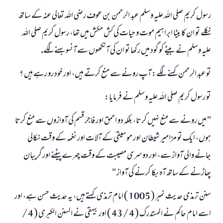
رسول كريم صلى اللہ عليہ وسلم عبد الرحمن بن عوف رضى اللہ تعالى عنہ كے ساتھ
نكلے تو ان كا بيٹا ابراہيم موت و حيات كى كش مكش ميں تھا، رسول كريم صلى اللہ
عليہ وسلم نے بيٹے كو گود ميں ركھا تو ان كى آنكھوں سے آنسو بہنے لگے.
تو عبد الرحمن كہنے لگے: آپ رونے سے منع كرتے ہيں، اور خود رو رہے ہيں ؟
تو رسول كريم صلى اللہ عليہ وسلم نے فرمايا:
" ميں رونے سے منع نہيں كرتا، بلكہ دو احمق اور فاجر قسم كى آوازوں سے منع كرتا
ہوں، ايك تو مزامير شيطان اور موسيقى كے آلات اور نغمہ كے وقت نكالى
جانے والى آواز سے، اور دوسرى مصيبت كے وقت چہرے پيٹنے اور گريبان
پھاڑنے كےساتھ آہ بكا كرنے كى آواز "
سنن ترمذى حديث نمبر ( 1005 ) امام ترمذى كہتے ہيں، يہ حديث حسن ہے، اور
اسے امام حاكم نے المستدرك ( 4 / 43 ) اور بيہقى نے السنن الكبرى ( 4 /