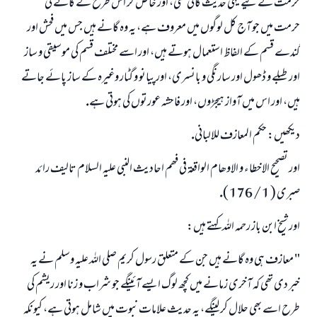
حرمت كے ليے يہى حديث كافى تھى، اور خاص كر اس طرح كے گانے كى
حرمت ميں جو آج كل لوگوں ميں معروف ہے، يہ وہ گانے ہيں جس ميں فحش اور
گندے قسم كے الفاظ استعمال ہوتے ہيں، اور اسے مختلف قسم كى موسيقى و ساز
اور طبلے و ڈھول اور سارنگى و بانسرى، اور پيانو و گٹار وغيرہ كے ساز پائے جاتے
ہيں، اور اس ميں آواز ہيجڑوں، اور فاحشہ عورتوں كى ہوتى ہے.
ديكھيں: حكم المعازف للالبانى.
اور تصحيح الاخطاء و الاوھام الواقعۃ فى فھم احاديث النبى عليہ السلام تاليف رائد
صبرى ( 1 / 176 ).
اور شيخ ابن باز رحمہ اللہ كہتے ہيں:
" معازف ہى وہ گانے ہيں جن كے متعلق رسول كريم صلى اللہ عليہ وسلم نے يہ
خبر دى تھى كہ آخرى زمانے ميں كچھ لوگ ايسے آئينگے جو شراب و زنا اور ريشم كى
طرح اسے بھى حلال كر لينگے، يہ حديث علامات نبوت ميں شامل ہوتى ہے، كيونكہ