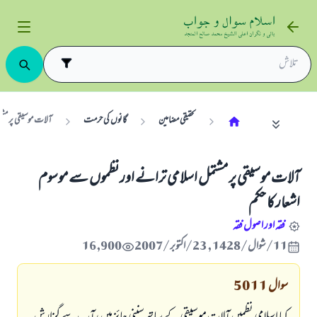
تحقیقی مضامین
گانوں کی حرمت
آلات موسيقى پر مشت
آلات موسيقى پر مشتمل اسلامى ترانے اور نظموں سے موسوم
اشعار كا حكم
فقہ اور اصول فقہ
11/شوال/1428 , 23/اکتوبر/2007
16,900
سوال
5011