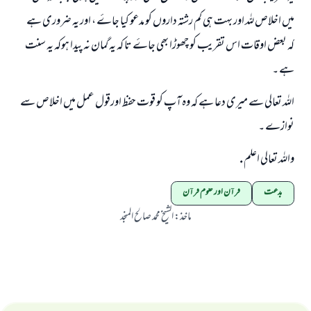
میں اخلاص للہ اور بہت ہی کم رشتہ داروں کو مدعو کیا جاۓ ، اور یہ ضروری ہے
کہ بعض اوقات اس تقریب کو چھوڑا بھی جاۓ تا کہ یہ گمان نہ پیدا ہوکہ یہ سنت
ہے ۔
اللہ تعالی سے میری دعا ہے کہ وہ آپ کو قوت حفظ اورقول عمل میں اخلاص سے
نوازے ۔
واللہ تعالی اعلم .
بدعت
قرآن اور علوم قرآن
ماخذ
:
الشیخ محمد صالح المنجد