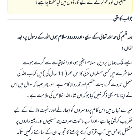
سہیلیوں کومدعوکرنے کےلیے کارڈوں میں کیا لکھنا چاہیے ؟
جواب کا متن
ہمہ قسم کی حمد اللہ تعالی کے لیے، اور دورو و سلام ہوں اللہ کے رسول پر، بعد
ازاں:
ایسے ملک جہاں پر دین اسلام اجنبی ہو، اور اخلاقیات سے گرے ہوۓ
معاشرے میں کسی مسلمان لڑکی کا اس عمر( 11 سال کی ) میں کتاب اللہ کی
مکمل تلاوت کرنا بہت عظیم اور قدر والا کام ہے ، اور پھر جیسا کہ سوال میں اس
نے اپنا نام بھی ذکر نہیں کیا جو کہ ان شاءاللہ اخلاص کی علامت ہے ۔
میرے خیال میں اس کام پردوسروں کو ابھارنےاور رغبت دلانے کے لیے
تقریب کرلینی چاہیے ، اوراگر یہ دعوت صرف چند سہیلیوں اور رشتہ داروں پر
مشتمل ہوجس میں آپ قرآن کریم پڑھنے کا تجربہ ان کے سامنے رکھیں تاکہ