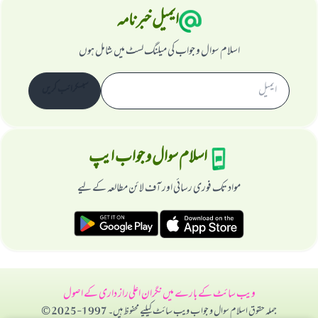
ایمیل خبرنامہ
اسلام سوال و جواب کی میلنگ لسٹ میں شامل ہوں
سبسکرائب کریں
اسلام سوال و جواب ایپ
مواد تک فوری رسائی اور آف لائن مطالعہ کے لیے
ویب سائٹ کے بارے میں
نگران اعلی
راز داری کے اصول
جملہ حقوق اسلام سوال و جواب ویب سائٹ کیلیے محفوظ ہیں۔ 1997-2025 ©