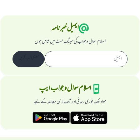
ایمیل خبرنامہ
اسلام سوال و جواب کی میلنگ لسٹ میں شامل ہوں
سبسکرائب کریں
اسلام سوال و جواب ایپ
مواد تک فوری رسائی اور آف لائن مطالعہ کے لیے