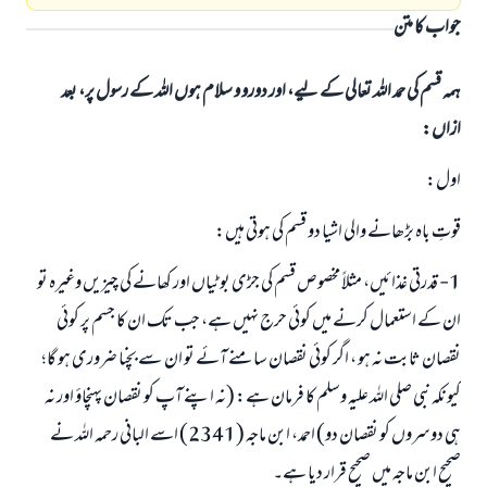
جواب کا متن
ہمہ قسم کی حمد اللہ تعالی کے لیے، اور دورو و سلام ہوں اللہ کے رسول پر، بعد
ازاں:
اول:
قوتِ باہ بڑھانے والی اشیا دو قسم کی ہوتی ہیں:
1- قدرتی غذائیں، مثلاً مخصوص قسم کی جڑی بوٹیاں اور کھانے کی چیزیں وغیرہ تو
ان کے استعمال کرنے میں کوئی حرج نہیں ہے، جب تک ان کا جسم پر کوئی
نقصان ثابت نہ ہو ، اگر کوئی نقصان سامنے آئے تو ان سے بچنا ضروری ہو گا؛
کیونکہ نبی صلی اللہ علیہ وسلم کا فرمان ہے: (نہ اپنے آپ کو نقصان پہنچاؤ اور نہ
ہی دوسروں کو نقصان دو) احمد، ابن ماجہ (2341) اسے البانی رحمہ اللہ نے
صحیح ابن ماجہ میں صحیح قرار دیا ہے۔