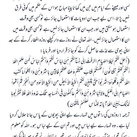
کسی اور مہینے کے ایام میں جن میں کھانا پینا مباح ہو اس کے حکم میں کوئی فرق
نہیں پڑتا، اس لیے جب ان ادویات کا استعمال جائز ہے تو کسی بھی وقت
استعمال ہو سکتی ہیں اور جب ان کا استعمال جائز نہیں ہے تو کسی بھی وقت میں
ان کا استعمال جائز نہیں، اللہ تعالی نے روزے دار کیلیے روزہ افطار کرنے کے بعد
اپنی بیوی سے لذت حاصل کرنے کو جائز قرار دیا اور فرمایا:
( أُحِلَّ لَكُمْ لَيْلَةَ الصِّيَامِ الرَّفَثُ إِلَى نِسَآئِكُمْ هُنَّ لِبَاسٌ لَّكُمْ وَأَنتُمْ لِبَاسٌ لَّهُنَّ عَلِمَ اللّهُ
أَنَّكُمْ كُنتُمْ تَخْتانُونَ أَنفُسَكُمْ فَتَابَ عَلَيْكُمْ وَعَفَا عَنكُمْ فَالآنَ بَاشِرُوهُنَّ وَابْتَغُواْ مَا كَتَبَ
اللّهُ لَكُمْ وَكُلُواْ وَاشْرَبُواْ حَتَّى يَتَبَيَّنَ لَكُمُ الْخَيْطُ الأَبْيَضُ مِنَ الْخَيْطِ الأَسْوَدِ مِنَ الْفَجْرِ ثُمَّ أَتِمُّواْ
الصِّيَامَ إِلَى الَّليْلِ وَلاَ تُبَاشِرُوهُنَّ وَأَنتُمْ عَاكِفُونَ فِي الْمَسَاجِدِ تِلْكَ حُدُودُ اللّهِ فَلاَ تَقْرَبُوهَا
كَذَلِكَ يُبَيِّنُ اللّهُ آيَاتِهِ لِلنَّاسِ لَعَلَّهُمْ يَتَّقُونَ)
ترجمہ: روزوں کی راتوں میں تمہارے لیے اپنی بیویوں کے پاس جانا حلال کر دیا
گیا ہے۔ وہ تمہارے لیے لباس ہیں اور تم ان کے لیے لباس ہو۔ اللہ کو معلوم
ہے کہ تم اپنے آپ سے خیانت کر رہے تھے۔ لہذا اللہ نے تم پر مہربانی کی اور