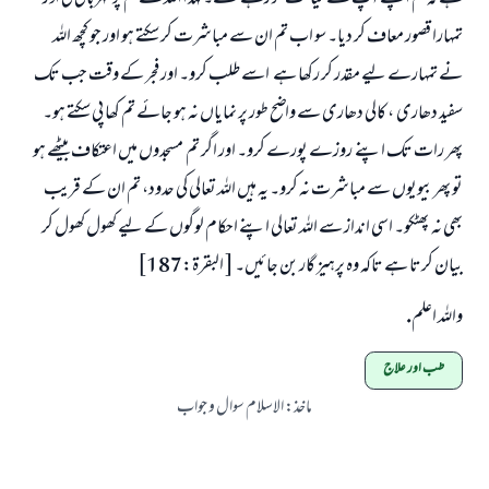
تمہارا قصور معاف کر دیا۔ سو اب تم ان سے مباشرت کر سکتے ہو اور جو کچھ اللہ
نے تمہارے لیے مقدر کر رکھا ہے اسے طلب کرو۔ اور فجر کے وقت جب تک
سفید دھاری ، کالی دھاری سے واضح طور پر نمایاں نہ ہو جائے تم کھا پی سکتے ہو۔
پھر رات تک اپنے روزے پورے کرو۔ اور اگر تم مسجدوں میں اعتکاف بیٹھے ہو
تو پھر بیویوں سے مباشرت نہ کرو۔ یہ ہیں اللہ تعالی کی حدود، تم ان کے قریب
بھی نہ پھٹکو۔ اسی انداز سے اللہ تعالی اپنے احکام لوگوں کے لیے کھول کھول کر
بیان کرتا ہے تاکہ وہ پرہیز گار بن جائیں۔ [ البقرة:187]
واللہ اعلم.
طب اور علاج
ماخذ
:
الاسلام سوال و جواب