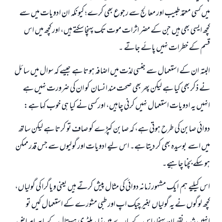
میں کسی معتمد طبیب اور معالج سے رجوع بھی کرے؛ کیونکہ ان ادویات میں سے
کچھ ایسی بھی ہیں جن کے مضر اثرات موت تک پہنچا سکتے ہیں، اور کچھ میں اس
قسم کے خطرات نہیں پائے جاتے ۔
البتہ ان کے استعمال سے جنسی لذت میں اضافہ ہوتا ہے جیسے کہ سوال میں سائل
نے ذکر بھی کیا ہے لیکن پھر بھی صحت مند انسان کو ان کی ضرورت نہیں ہے
انہیں یہ ادویات استعمال نہیں کرنی چاہیں، اور کسی نے کیا ہی خوب کہا ہے:
دوائی صابن کی طرح ہوتی ہے، کہ صابن کپڑے کو صاف تو کرتا ہے لیکن ساتھ
میں اسے بوسیدہ بھی کر دیتا ہے۔ اس لیے ادویات اور گولیوں سے جس قدر ممکن
ہو سکے بچنا چاہیے۔
اس کیلیے ہم ایک مشہور زمانہ دوائی کی مثال پیش کرتے ہیں یعنی ویاگرا کی گولیاں،
کچھ لوگوں نے یہ گولیاں بغیر چیک اپ اور طبی مشورے کے استعمال کیں تو
جواب نمبر 110845 نے نکاح ٹوٹنے سے بچایا۔