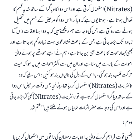
(Nitrates) استعمال کرتی ہے اور اس دوا کا ویاگرا کے ساتھ شدید قسم کا
تعامل ہوتا ہے، ہوتا یوں ہے کہ ویاگرا اس دوا کو مریض کے جسم میں تحلیل
ہونے سے روکتی ہے جس کی وجہ سے ہم دیکھتے ہیں کہ یہ دوا بسا اوقات دس گنا
زیادہ تک بڑھ جاتی ہے جس کے باعث فشار خون بہت زیادہ کم ہو جاتا ہے اور
کبھی کبھار موت کا باعث بھی بن جاتا ہے، ہم نے ایسے موقعے پر ہونے والی
اموات کے بارے میں سنا ہے اور ان میں سے اکثر اموات میں یہ ہوا کہ میت
حرکت قلب بند ہو گئی ، یا اس کے دل کی نالیاں بند ہو گئیں؛ اس لیے کہ وہ
نائٹریٹ (Nitrates) استعمال کر رہا تھا، چنانچہ جس وقت مریض اس دوا
کے ساتھ ویاگرا استعمال کرتا ہے تو نائٹریٹ (Nitrates) کئی گنا بڑھ جاتی
ہے اور اس کی وجہ سے مضر اثرات نمایاں ہونے لگتے ہیں" ختم شد
دوم:
جنسی قوت فراہم کرنے والی یہ ادویات رمضان کی راتوں میں استعمال کریں یا