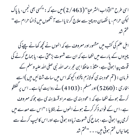
اسی طرح "الآداب الشرعية" (2/463) میں ہے کہ: "کسی بھی نجس، یا پاک
لیکن حرام، یا نقصان دہ چیز سے علاج کرنا یا اسے آنکھوں میں ڈالنا حرام ہے"
ختم شد
اہل علم کی کتب میں مشہور اور معروف ہے کہ انہوں نے کچھ کھانے پینے کی
چیزوں کے بارے میں لکھا ہے کہ ان سے شہوت بڑھتی ہے، یا جماع کرنے کی
قوت پیدا ہوتی ہے، مثلاً: حافظ ابن حجر رحمہ اللہ نبی صلی اللہ علیہ وسلم کے
فرمان: (تم عود ہندی کو لازم پکڑو؛ کیونکہ اس میں سات شفائیں ہیں) اسے
بخاری : (5260) اور مسلم: (4103) نے روایت کیا ہے۔ اس پر گفتگو
کرتے ہوئے لکھا ہے کہ: عود ہندی سے مراد قسط ہندی ہے جو کہ معروف
ہے، اس کے فوائد ذکر کرتے ہوئے انہوں نے بتلایا: "اس سے معدے میں
گرمی پیدا ہوتی ہے، جماع کی شہوت زیادہ ہوتی ہے اور اس کا لیپ کرنے سے
چھائیاں ختم ہوتی ہیں۔۔۔"ختم شد