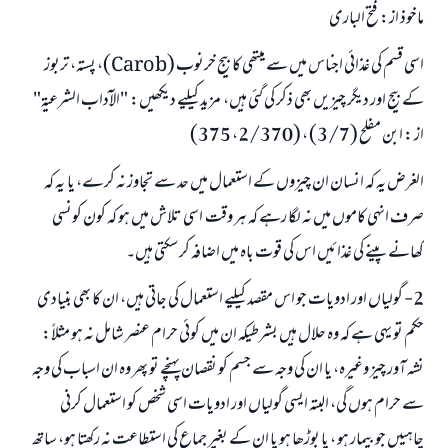
ماخوذ از: فتح الباری
اسی قسم کی غذائی اجناس میں سے میتھی کا بیج خرنوب (Carob)، پستہ، تربوز
کے بیج اور دیگر چیزیں بھی ذکر کی گئی ہیں، مزید کیلیے دیکھیں: "الآداب الشرعية"
از : ابن مفلح (3/7) ، (2/370، 375)
الغرض یہ کہ انسان ان چیزوں کے استعمال میں حد سے تجاوز نہ کرے، یا یہ کہ
صرف انہی کاموں میں نہ لگا رہے کہ ہر وقت اسی تلاش میں ہو کہ کون کونسی
کھانے پینے کی غذائیں اس کی قوت باہ میں اضافہ کر سکتی ہیں۔
2- گولیاں اور ادویات جو اس مقصد کیلیے استعمال کی جاتی ہیں، ان کا بھی بنیادی
حکم تو یہی ہے کہ وہ حلال ہیں بشرطیکہ ان میں کوئی حرام عنصر شامل نہ ہو مثلاً:
نشہ آور چیز وغیرہ، یا ان کی وجہ سے جسم کو نقصان پہنچے تو پھر وہ ان اسباب کی وجہ
سے حرام ہوں گی، البتہ ایسی گولیاں اور ادویات اسی شخص کو استعمال کرنی
چاہییں جو بیمار ہو ، یا بوڑھا ہو یا ان کے بغیر جماع کی استطاعت نہ رکھتا ہو، ساتھ