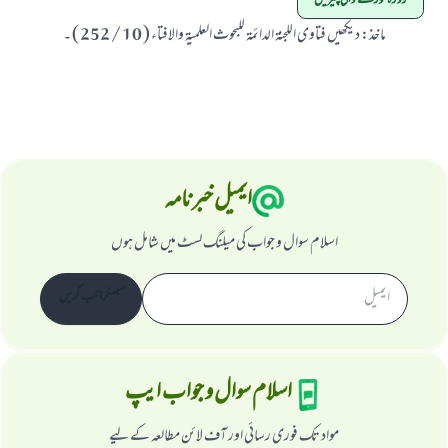
روزہ توڑنے والی چیزیں
ماخذ
:
دیکھیں فتاوی اللجنۃ الدائمۃ للبحوث العلمیۃ والافتاء ( 10 / 252 ) ۔
ابھی تعاون کریں
ایمیل خبرنامہ
اسلام سوال و جواب کی میلنگ لسٹ میں شامل ہوں
سبسکرائب کریں
اسلام سوال و جواب ایپ
مواد تک فوری رسائی اور آف لائن مطالعہ کے لیے