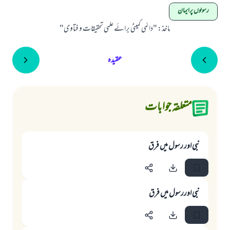
رسولوں پرایمان
ماخذ
:
"دائمی کمیٹی برائے علمی تحقیقات و فتاوی"
عقیدہ
متعلقہ جوابات
نبی اور رسول میں فرق
نبی اوررسول میں فرق