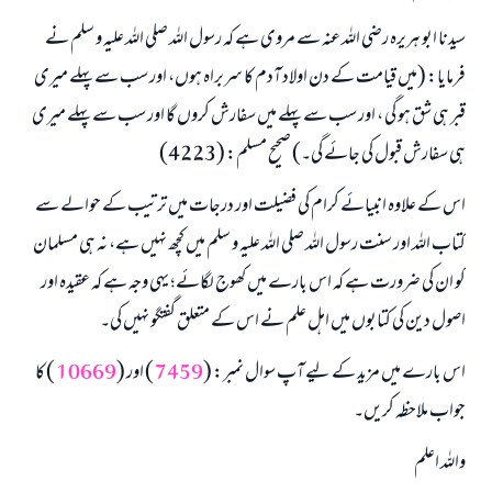
سیدنا ابو ہریرہ رضی اللہ عنہ سے مروی ہے کہ رسول اللہ صلی اللہ علیہ و سلم نے
فرمایا: (میں قیامت کے دن اولاد آدم کا سربراہ ہوں، اور سب سے پہلے میری
قبر ہی شق ہو گی ، اور سب سے پہلے میں سفارش کروں گا اور سب سے پہلے میری
ہی سفارش قبول کی جائے گی۔) صحیح مسلم: (4223)
اس کے علاوہ انبیائے کرام کی فضیلت اور درجات میں ترتیب کے حوالے سے
کتاب اللہ اور سنت رسول اللہ صلی اللہ علیہ و سلم میں کچھ نہیں ہے، نہ ہی مسلمان
کو ان کی ضرورت ہے کہ اس بارے میں کھوج لگائے؛ یہی وجہ ہے کہ عقیدہ اور
اصول دین کی کتابوں میں اہل علم نے اس کے متعلق گفتگو نہیں کی۔
اس بارے میں مزید کے لیے آپ سوال نمبر: (
7459
) اور (
10669
) کا
جواب ملاحظہ کریں۔
واللہ اعلم