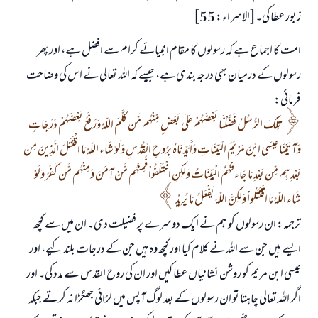
زبور عطا کی۔[الاسراء: 55]
امت کا اجماع ہے کہ رسولوں کا مقام انبیائے کرام سے افضل ہے، اور پھر
رسولوں کے درمیان بھی درجہ بندی ہے، جیسے کہ اللہ تعالی نے اس کی وضاحت
فرمائی:
تِلْكَ الرُّسُلُ فَضَّلْنَا بَعْضَهُمْ عَلَى بَعْضٍ مِّنْهُم مَّن كَلَّمَ اللّهُ وَرَفَعَ بَعْضَهُمْ دَرَجَاتٍ
وَآتَيْنَا عِيسَى ابْنَ مَرْيَمَ الْبَيِّنَاتِ وَأَيَّدْنَاهُ بِرُوحِ الْقُدُسِ وَلَوْ شَاء اللّهُ مَا اقْتَتَلَ الَّذِينَ مِن
بَعْدِهِم مِّن بَعْدِ مَا جَاءتْهُمُ الْبَيِّنَاتُ وَلَـكِنِ اخْتَلَفُواْ فَمِنْهُم مَّنْ آمَنَ وَمِنْهُم مَّن كَفَرَ وَلَوْ
شَاء اللّهُ مَا اقْتَتَلُواْ وَلَـكِنَّ اللّهَ يَفْعَلُ مَا يُرِيدُ
ترجمہ: ان رسولوں کو ہم نے ایک دوسرے پر فضیلت دی۔ ان میں سے کچھ
ایسے ہیں جن سے اللہ نے کلام کیا اور کچھ وہ ہیں جن کے درجات بلند کیے، اور
عیسی ابن مریم کو روشن نشانیاں عطا کیں اور ان کی روح القدس سے مدد کی۔ اور
اگر اللہ تعالی چاہتا تو ان رسولوں کے بعد لوگ آپس میں لڑائی جھگڑا نہ کرتے جبکہ