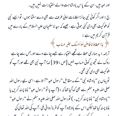
اور عبد ہیں، ان کے پاس بادشاہت والے اختیارات نہیں ہیں۔
ج: اور اگر کوئی نبی جائز احکامات اپنی طرف سے بھی دے سکتا ہوں، تو ایسے نبی
کو ملوکیت بھی دی گئی ہوتی ہے، جیسے کہ سیدنا سلیمان علیہ السلام کے بارے میں
قرآن کریم میں ہے:
هذا عطاؤنا فامنن أو أمسك بغير حساب
ترجمہ: یہ ہماری عطا ہے تجھے اختیار ہے جسے چاہے دے اور جس سے چاہے
روک لے تجھ پر کوئی حساب نہیں [ص: 39] لہذا آپ نبی بھی تھے اور آپ کو
ملوکیت بھی دی گئی تھی۔
تو یہاں پر "بادشاہ نبی" کے مد مقابل "رسول عبد" آتا ہے، اسی لیے رسول اللہ
صلی اللہ علیہ و سلم سے بھی کہا گیا تھا کہ: (آپ یا تو "رسول عبد" بننا پسند کریں یا
"بادشاہ نبی" بننا پسند کریں۔) تو رسول اللہ صلی اللہ علیہ و سلم نے "رسول عبد"
بننا پسند کیا تھا لیکن اس کے باوجود آپ کو فرمانروائی ملی، آپ کی اللہ تعالی کی