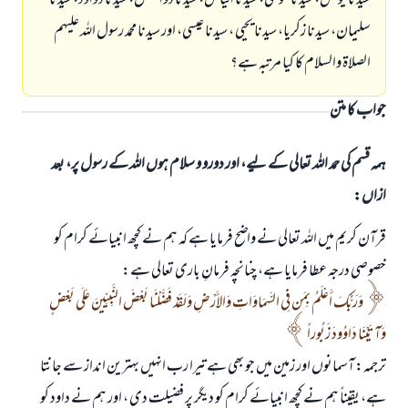
سیدنا یونس، سیدنا موسی، سیدنا الیاس، سیدنا ذوالکفل، سیدنا دواود، سیدنا
سلیمان، سیدنا زکریا، سیدنا یحیی ، سیدنا عیسی، اور سیدنا محمد رسول اللہ علیہم
الصلاۃ والسلام کا کیا مرتبہ ہے؟
جواب کا متن
ہمہ قسم کی حمد اللہ تعالی کے لیے، اور دورو و سلام ہوں اللہ کے رسول پر، بعد
ازاں:
قرآن کریم میں اللہ تعالی نے واضح فرمایا ہے کہ ہم نے کچھ انبیائے کرام کو
خصوصی درجہ عطا فرمایا ہے، چنانچہ فرمانِ باری تعالی ہے:
وَرَبُّكَ أَعْلَمُ بِمَن فِي السَّمَاوَاتِ وَالأَرْضِ وَلَقَدْ فَضَّلْنَا بَعْضَ النَّبِيِّينَ عَلَى بَعْضٍ
وَآتَيْنَا دَاوُودَ زَبُوراً
ترجمہ: آسمانوں اور زمین میں جو بھی ہے تیرا رب انہیں بہترین انداز سے جانتا
ہے، یقیناً ہم نے کچھ انبیائے کرام کو دیگر پر فضیلت دی ، اور ہم نے داود کو