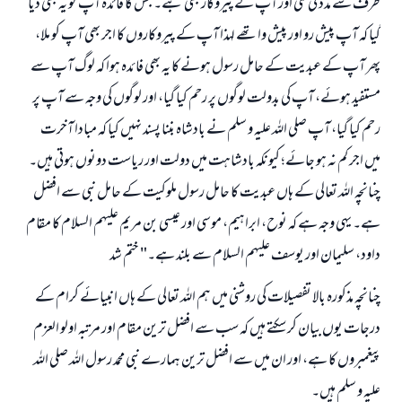
طرف سے مدد کی گئی اور آپ کے پیروکار بھی بنے۔ جس کا فائدہ آپ کو یہ بھی دیا
گیا کہ آپ پیش رو اور پیش وا تھے لہذا آپ کے پیروکاروں کا اجر بھی آپ کو ملا،
پھر آپ کے عبدیت کے حامل رسول ہونے کا یہ بھی فائدہ ہوا کہ لوگ آپ سے
مستفید ہوئے، آپ کی بدولت لوگوں پر رحم کیا گیا، اور لوگوں کی وجہ سے آپ پر
رحم کیا گیا، آپ صلی اللہ علیہ و سلم نے بادشاہ بننا پسند نہیں کیا کہ مبادا آخرت
میں اجر کم نہ ہو جائے؛ کیونکہ بادشاہت میں دولت اور ریاست دونوں ہوتی ہیں۔
چنانچہ اللہ تعالی کے ہاں عبدیت کا حامل رسول ملوکیت کے حامل نبی سے افضل
ہے۔ یہی وجہ ہے کہ نوح، ابراہیم، موسی اور عیسی بن مریم علیہم السلام کا مقام
داود، سلیمان اور یوسف علیہم السلام سے بلند ہے۔" ختم شد
چنانچہ مذکورہ بالا تفصیلات کی روشنی میں ہم اللہ تعالی کے ہاں انبیائے کرام کے
درجات یوں بیان کر سکتے ہیں کہ سب سے افضل ترین مقام اور مرتبہ اولو العزم
پیغمبروں کا ہے، اور ان میں سے افضل ترین ہمارے نبی محمد رسول اللہ صلی اللہ
علیہ و سلم ہیں۔