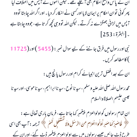
ان کے پاس واضح احکام بھی آ چکے تھے۔ لیکن انہوں نے آپس میں اختلاف کیا
پھر کوئی تو ان احکام پر ایمان لایا اور کسی نے انکار کر دیا۔ اور اگر اللہ چاہتا تو وہ
آپس میں لڑائی جھگڑے نہ کرتے۔ لیکن اللہ تو وہی کچھ کرتا ہے، جو وہ چاہتا ہے
۔[البقرۃ: 253]
نبی اور رسول میں فرق جاننے کے لیے سوال نمبر: (
5455
) اور (
11725
) کا مطالعہ کریں۔
ان کے بعد افضل ترین انبیائے کرام اور رسول پانچ ہیں:
محمد رسول اللہ صلی اللہ علیہ و سلم ، سیدنا نوح، سیدنا ابراہیم، سیدنا موسی، اور سیدنا
عیسی علیہم الصلاۃ والسلام
ان تمام رسولوں کو اولوالعزم پیغمبر کہا جاتا ہے، فرمانِ باری تعالی ہے:
فَاصْبِرْ كَمَا صَبَرَ أُوْلُوا الْعَزْمِ مِنَ الرُّسُلِ وَلَا تَسْتَعْجِل لَّهُمْ
ترجمہ: آپ بھی اسی
طرح ڈٹ جائیں جیسے رسولوں میں سے اولو العزم پیغمبر ڈٹ گئے، اور ان کے