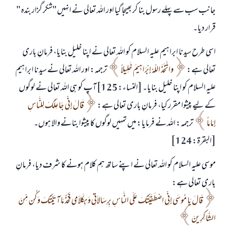
جانب سب سے پہلے رسول بنا کر بھیجا گیا اور اللہ تعالی نے انہیں "شکر گزار بندہ "
قرار دیا۔
اسی طرح سیدنا ابراہیم علیہ السلام کو اللہ تعالی نے اپنا خلیل بنایا، فرمانِ باری
تعالی ہے:
واتَّخَذَ اللّهُ إِبْرَاهِيمَ خَلِيلاً
ترجمہ: اور اللہ تعالی نے سیدنا ابراہیم
علیہ السلام کو اپنا خلیل بنایا۔ [النساء: 125] آپ کو ہی اللہ تعالی نے لوگوں
کے لیے پیشوا مقرر کیا، فرمانِ باری تعالی ہے:
قَالَ إِنِّي جَاعِلُكَ لِلنَّاسِ
إِمَاماً
ترجمہ: اللہ نے فرمایا: میں تمہیں لوگوں کا پیشوا بنانے والا ہوں۔
[البقرۃ: 124]
موسی علیہ السلام کو اللہ تعالی نے اپنے ساتھ ہم کلام ہونے کا شرف دیا، فرمانِ
باری تعالی ہے:
قَالَ يَا مُوسَى إِنِّي اصْطَفَيْتُكَ عَلَى النَّاسِ بِرِسَالاَتِي وَبِكَلاَمِي فَخُذْ مَا آتَيْتُكَ وَكُن مِّنَ
الشَّاكِرِينَ