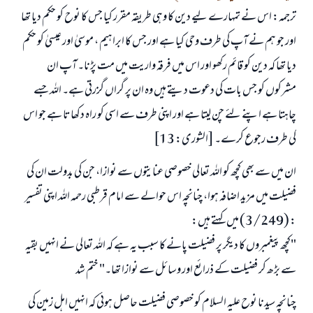
ترجمہ: اس نے تمہارے لیے دین کا وہی طریقہ مقرر کیا جس کا نوح کو حکم دیا تھا
اور جو ہم نے آپ کی طرف وحی کیا ہے اور جس کا ابراہیم ، موسیٰ اور عیسیٰ کو حکم
دیا تھا کہ دین کو قائم رکھو اور اس میں فرقہ واریت میں مت پڑنا۔ آپ ان
مشرکوں کو جس بات کی دعوت دیتے ہیں وہ ان پر گراں گزرتی ہے۔ اللہ جسے
چاہتا ہے اپنے لئے چن لیتا ہے اور اپنی طرف سے اسی کو راہ دکھاتا ہے جو اس
کی طرف رجوع کرے۔ [الشوری: 13]
ان میں سے بھی کچھ کو اللہ تعالی خصوصی عنایتوں سے نوازا، جن کی بدولت ان کی
فضیلت میں مزید اضافہ ہوا، چنانچہ اس حوالے سے امام قرطبی رحمہ اللہ اپنی تفسیر
: (3/249) میں کہتے ہیں:
"کچھ پیغمبروں کا دیگر پر فضیلت پانے کا سبب یہ ہے کہ اللہ تعالی نے انہیں بقیہ
سے بڑھ کر فضیلت کے ذرائع اور وسائل سے نوازا تھا۔" ختم شد
چنانچہ سیدنا نوح علیہ السلام کو خصوصی فضیلت حاصل ہوئی کہ انہیں اہل زمین کی