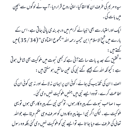
سیدہ مریم کی طرف ان کا القا کیا، اپنی روح قرار دیا، آپ نے لوگوں سے بچپن
میں بات کی۔
ایک اور اعتبار سے بھی انبیائے کرام میں درجہ بندی پائی جاتی ہے، اس کے
بارے میں شیخ الاسلام ابن تیمیہ رحمہ اللہ "مجموع الفتاوى" (35/34) میں
کہتے ہیں:
"تحقیق کے بعد یہ بات سامنے آئی ہے کہ کبھی نبوت میں ملوکیت بھی شامل ہوتی
ہے: کیونکہ اللہ کے بھیجے گئے نبی کی تین حالتیں ہو سکتی ہیں:
الف: ان کی تکذیب کی جائے، کوئی ان پر ایمان نہ لائے اور نہ ہی کوئی ان کی
اطاعت کرے، تو وہ ایسے نبی ہیں جنہیں ملوکیت نہیں دی گئی۔
ب: صاحب نبوت کے پیروکار ہوں، تو کسی نبی کے پیروکار بھی ہوں تو یہی
ملوکیت ہے۔ لیکن اگر نبی اپنے پیروکاروں کو صرف وہی حکم دیتا ہے جو اللہ
تعالی کی طرف سے دیا جاتا ہے تو ایسے نبی کو ملوکیت نہیں دی گئی بلکہ وہ رسول