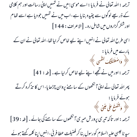
ترجمہ: اللہ تعالی نے فرمایا: اے موسی! میں نے تمہیں اپنی رسالت اور ہم کلامی
کے ذریعے لوگوں سے چنیدہ بنایا ہے، اب میں نے تمہیں جو دیا ہے اسے تھام
جواب نمبر 110845 نے نکاح ٹوٹنے سے بچایا۔
اور شکر گزاروں میں شامل رہ۔ [الاعراف: 144]
اسی طرح اللہ تعالی نے انہیں اپنے لیے خاص کر لیا تھا، اللہ تعالی نے ان کے
امت مسلمہ کے واسطے جوابات پیش کرنے کے لیے ہماری مدد کریں
بارے میں فرمایا:
رسول اللہ صلی اللہ علیہ و سلم کا فرمان ہے:
نیکی کی رہنمائی کرنے والے کو بھی نیکی کرنے والے کے برابر اجر ملتا ہے۔
وَاصْطَنَعْتُكَ لِنَفْسِي
ترجمہ: اور میں نے تجھے اپنے لیے خاص کر لیا ہے۔[طہ: 41]
(مسلم : 1893)
پھر اللہ تعالی نے اپنی آنکھوں کے سامنے پروان چڑھایا، اس کا تذکرہ کرتے
ہوئے فرمایا:
ابھی تعاون کریں
وَلِتُصْنَعَ عَلَى عَيْنِي
ترجمہ: اور تا کہ تیری پرورش میری آنکھوں کے سامنے کی جائے۔[طہ: 39]
سیدنا عیسی علیہ السلام کو رسول بنا کر فضیلت عطا فرئی، انہیں اپنا کلمہ کہتے ہوئے