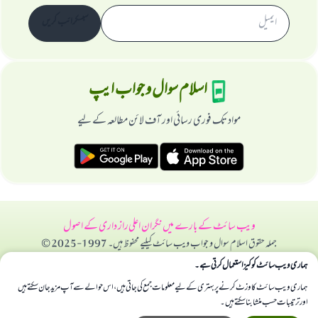
سبسکرائب کریں
اسلام سوال و جواب ایپ
مواد تک فوری رسائی اور آف لائن مطالعہ کے لیے
ویب سائٹ کے بارے میں
نگران اعلی
راز داری کے اصول
جملہ حقوق اسلام سوال و جواب ویب سائٹ کیلیے محفوظ ہیں۔ 1997-2025 ©
ہماری ویب سائٹ کوکیز استعمال کرتی ہے۔
ہماری ویب سائٹ کا وزٹ کرنے پر بہتری کے لیے معلومات جمع کی جاتی ہیں، اس حوالے سے آپ مزید جان سکتے ہیں
اور ترتیبات حسب منشا بنا سکتے ہیں۔