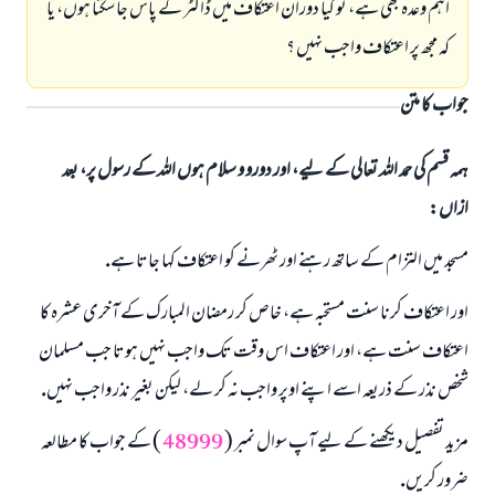
اہم وعدہ بھى ہے، تو كيا دوران اعتكاف ميں ڈاكٹر كے پاس جا سكتا ہوں، يا
كہ مجھ پر اعتكاف واجب نہيں ؟
جواب کا متن
ہمہ قسم کی حمد اللہ تعالی کے لیے، اور دورو و سلام ہوں اللہ کے رسول پر، بعد
ازاں:
مسجد ميں التزام كے ساتھ رہنے اور ٹھرنے كو اعتكاف كہا جاتا ہے.
اور اعتكاف كرنا سنت مستحبہ ہے، خاص كر رمضان المبارك كے آخرى عشرہ كا
اعتكاف سنت ہے، اور اعتكاف اس وقت تك واجب نہيں ہوتا جب مسلمان
شخص نذر كے ذريعہ اسے اپنے اوپر واجب نہ كر لے، ليكن بغير نذر واجب نہيں.
مزيد تفصيل ديكھنے كے ليے آپ سوال نمبر (
48999
) كے جواب كا مطالعہ
ضرور كريں.