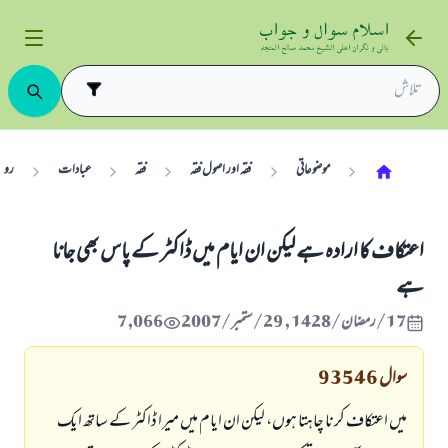
موضوعاتی
فقہ اور اصول فقہ
فقہ
عبادات
رو
اعتكاف كا ارادہ ہے ليكن ان ايام ميں ڈاكٹر كے پاس بھى جانا
ہے
17/رمضان/1428 , 29/ستمبر/2007
7,066
سوال
93546
ميں اعتكاف كرنا چاہتا ہوں، ليكن ان ايام ميں ميرا ڈاكٹر كے ساتھ ايك