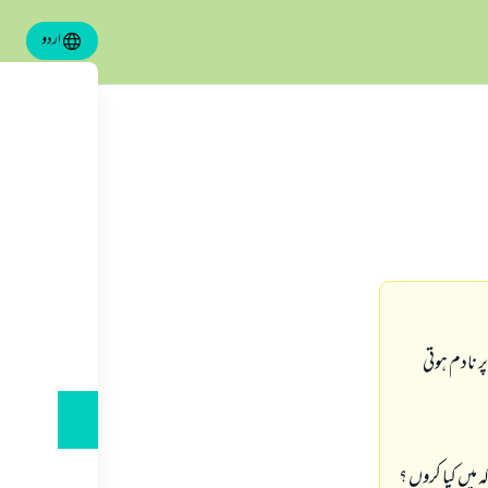
اردو
ر نادم ہوتى
ہ ميں كيا كروں ؟