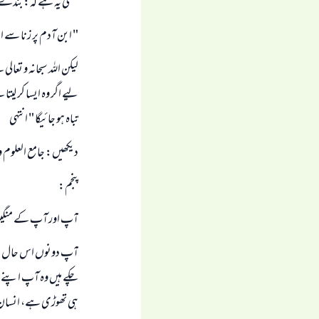
معنى يہ ہے كہ: بندے ك
" ابن آدم پر زنا سے اس
ليكن اللہ سبحانہ و تع
ليے اگر وہ ايسا كر ليتا 
تباہ ہو جائيگا " انتہى
ديكھيں: جامع العلوم و الحكم ( 
پنجم:
آپ اور آپ كے منگيتر
آپ دونوں اس حال پر رہ
چكے ہيں وہ آپ اپنے منگ
ہى تھوڑى ہے، انسان كو