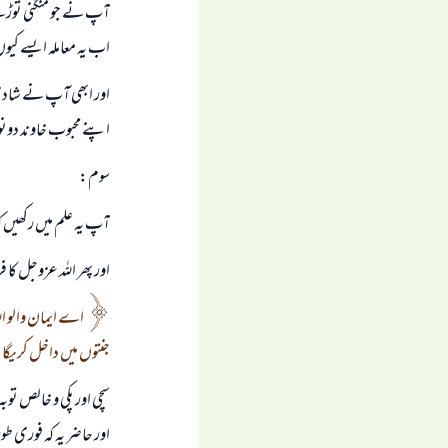
آپ نے جو منگنى توڑنے
اب يہ معاملہ ايسے كيوں
اور ابھى آپ نے شادى ب
اپنے محبوب خاوند دونو
سوم:
آپ يہ علم ميں ركھيں ك
اور پھر اللہ عزوجل كا
اے ايمان والو الل
جنتوں ميں داخل كريگا
سچى اور پكى و خالص توب
اور حاضر يہ كہ فورى طور