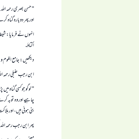
" حسن بصرى رحمہ اللہ 
اور پھر دوبارہ گناہ كر
انہوں نے فرمايا: شيط
اكتاؤ.
ديكھيں: جامع اللوم و الحكم ( 1
ابن رجب حنبلى رحمہ الل
" لوگو جو كسى گناہ ميں 
چاہيے اور وہ توبہ كرے،
بنى ہوئى ہيں، اور ہلاكت
پھر ابن رجب رحمہ اللہ 