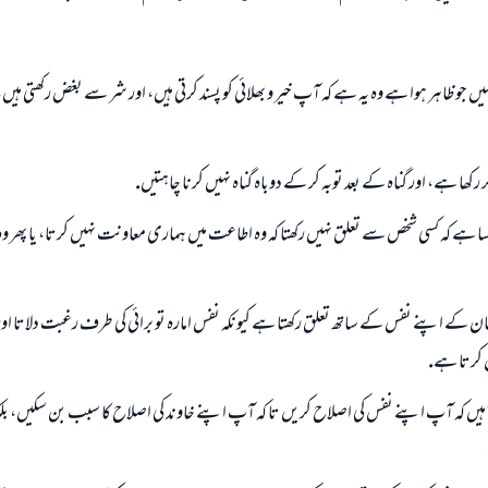
 ظاہر ہوا ہے وہ يہ ہے كہ آپ خير و بھلائى كو پسند كرتى ہيں، اور شر سے بغض ركھتى ہيں
ا ہے، اور گناہ كے بعد توبہ كر كے دوباہ گناہ نہيں كرنا چاہتيں.
يسا ہے كہ كسى شخص سے تعلق نہيں ركھتا كہ وہ اطاعت ميں ہمارى معاونت نہيں كرتا، يا پھر و
 انسان كے اپنے نفس كے ساتھ تعلق ركھتا ہے كيونكہ نفس امارہ تو برائى كى طرف رغبت دلاتا اور
ل كرتا ہے.
 كہ آپ اپنے نفس كى اصلاح كريں تا كہ آپ اپنے خاوند كى اصلاح كا سبب بن سكيں، بلكہ ا