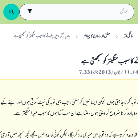
خانگی فقہ
منگنی اور نکاح کا پیغام
بار بار گناہ ميں پڑنے كا سبب منگيتر كو سمجھتى ہے
ڑنے كا سبب منگيتر كو سمجھتى ہے
7,331
توبہ كرنا چاہتى ہوں، ليكن ايسا نہيں كر سكتى، جب بھى توبہ كى نيت كرتى ہوں اور اپنے كيے پ
 دوبارہ كرنا شروع كر ديتى ہوں، لگتا ہے ان سب گناہوں كا سبب ميرا منگيتر ہے.
وعدہ كرتا ہے كہ وہ توبہ ميں ميرى مدد كريگا، ليكن كوئى فائدہ نہيں، مجھے كچھ سمجھ نہيں آ رہى ك