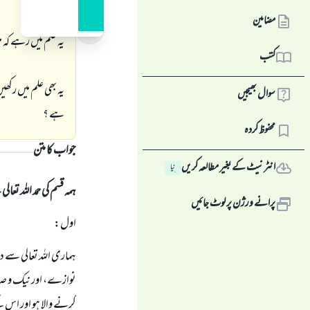
مضامین
يہ علم ميں رہے كہ مي
کتب
يہ بھى علم ميں ركھ
سوال بھیجیں
ہے ؟
محفوظ کردہ
جواب کا متن
انٹرنیٹ کے بغیر مطالعہ کریں
نِیا
ہمہ قسم کی حمد اللہ تع
پرانے ورژن پر لوٹ جائیں
اول:
ہمارى اللہ تعالى سے 
نوازے، اور نيك و صا
كرنے والا ہو اور اس ك