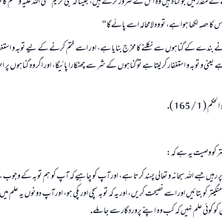
ے مقدر ميں جو گناہ ہيں وہ اس نے ضرور كرنے ہيں، جيسا كہ نبى كريم صلى اللہ عليہ وسلم ك
 كا حصہ لكھا ہوا ہے، تو وہ لامحالہ اسے پائےگا "
الى نے بندے كے گناہوں سے نكلنے كا مخرج بنايا ہے، اور اسے ختم كرنے كے ليے توبہ و استغ
ہے يعنى و توبہ و استغفار كر ليتا ہے تو گناہوں كے شر سے چھٹكارا پائيگا، اور اگر وہ گناہوں پر اص
1 / 165 ).
 كو وصيت يہ ہے كہ:
يں جسے اللہ سبحانہ و تعالى پسند كرتا ہے، اور آپ كو چاہيے كہ آپ كو ہم توبہ كے وجوب كے 
يتر كو بتائيں اور اسے نصيحت كريں، اور يہ كہ توبہ سچى اور پكى ہو، اور آپ دونوں يہ علم ميں
 كوئى علم نہيں كہ كب وہ اپنے پروردگار سے جا ملے.