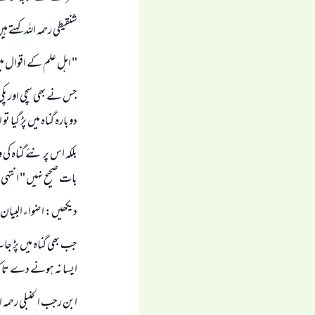
شنقيطى رحمہ اللہ كہتے ہ
" اہل علم كے اقوال م
جس نے بھى سچى اور پكى
دوبارہ گناہ ميں پڑ گيا 
بلكہ اس پر نئے گناہ كى
بات صحيح نہيں " انتہى
ديكھيں: ا ضواء البيان ( 6 / 206 
جب بھى گناہ ميں پڑ جا
ايسا نہ ہونے دے تا كہ 
ابن رجب الحنبلى رحمہ ال