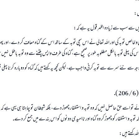
(مسلم : 1893)
يں:
يں سے سب سے زيادہ اظہر قول يہ ہے كہ:
ابھی تعاون کریں
 وخالص توبہ كى اور اللہ تعالى نے اس سچى توبہ كے ساتھ اس كے گناہ معاف كر دے، اور پھ
تو اس كى پہلى توبہ بالكل مطلوبہ طور پر صحيح ہے، گناہ كى طرف واپس پلٹنے سے وہ توبہ باطل نہيں 
 وجہ سے نئے سرے سے توبہ كرنى واجب ہے، ليكن كچھ يہ كہتے ہيں كہ گناہ كو دوبارہ كرنا پہلى توب
).
ئے تو اسے حق حاصل نہيں كہ وہ توبہ و استغفار چھوڑ دے، بلكہ شيطان تو چاہتا ہى يہى ہے 
توبہ و استغفار كو چھوڑ كر وہ گناہ اور نااميدى دونوں كو اس بندے ميں جمع كر دے.
لہ كہتے ہيں: