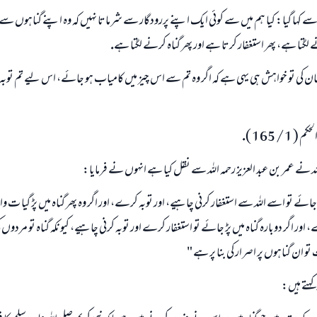
سے كہا گيا: كيا ہم ميں سے كوئى ايك اپنے پررودگار سے شرماتا نہيں كہ وہ اپنے گناہوں سے
نے لگتا ہے، پھر استغفار كرتا ہے اور پھر گناہ كرنے لگتا ہے.
ان كى تو خواہش ہى يہى ہے كہ اگر وہ تم سے اس چيز ميں كامياب ہو جائے، اس ليے تم توب
 / 165 ).
ہ نے عمر بن عبد العزيز رحمہ اللہ سے نقل كيا ہے انہوں نے فرمايا:
پڑ جائے تو اسے اللہ سے استغفار كرنى چاہيے، اور توبہ كرے، اور اگر وہ پھر گناہ ميں پڑ گيا ت و
 اور اگر دوبارہ گناہ ميں پڑ جائے تو استغفار كرے اور توبہ كرنى چاہيے، كيونكہ گناہ تو مردوں
 تو ان گناہوں پر اصرار كى بنا پر ہے "
كہتے ہيں: