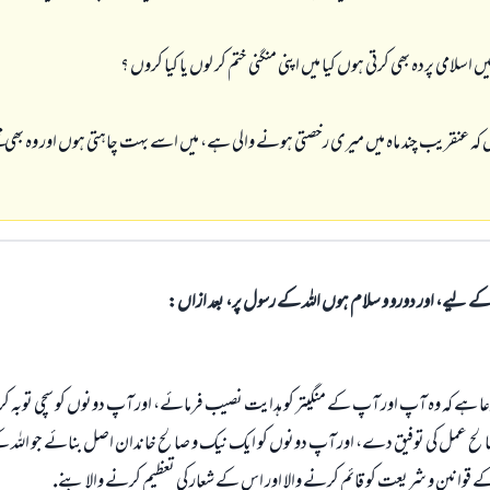
ں اسلامى پردہ بھى كرتى ہوں كيا ميں اپنى منگنى ختم كر لوں يا كيا كروں ؟
يں كہ عنقريب چند ماہ ميں ميرى رخصتى ہونے والى ہے، ميں اسے بہت چاہتى ہوں اور وہ بھى م
الی کے لیے، اور دورو و سلام ہوں اللہ کے رسول پر، بعد ازاں:
دعا ہے كہ وہ آپ اور آپ كے منگيتر كو ہدايت نصيب فرمائے، اور آپ دونوں كو سچى توبہ
لح عمل كى توفيق دے، اور آپ دونوں كو ايك نيك و صالح خاندان اصل بنائے جو اللہ كے
ے قوانين و شريعت كو قائم كرنے والا اور اس كے شعار كى تعظيم كرنے والا بنے.