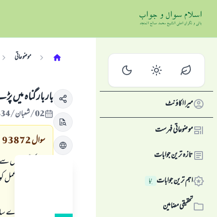
موضوعاتی
بار بار گناہ ميں پ
میرا اکاؤنٹ
02/شعبان/1434 , 11/جون/2013
موضوعاتی فہرست
سوال
93872
تازہ ترین جوابات
ميں كچھ گناہوں سے 
ہوں تو اسى عمل كو
اہم ترین جوابات
نِیا
تحقیقی مضامین
ہر بار وہ ميرے ساتھ 