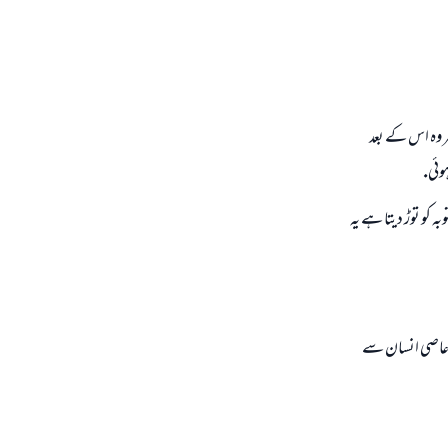
ر وہ اس كے بعد
ہوئى.
ہ كو توڑ ديتا ہے يہ
كہ عاصى انسان سے