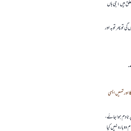
لق ہيں: جى ہاں
 تو پھر توبہ اور
.
 اور تمہيں ايسى
پر نادم ہوا جائے،
م دوبارہ نہيں كيا