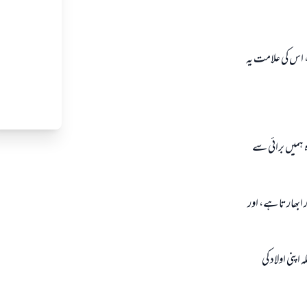
، اس كى علامت يہ
ہ ہميں برائى سے
 ابھارتا ہے، اور
پنى اولاد كى