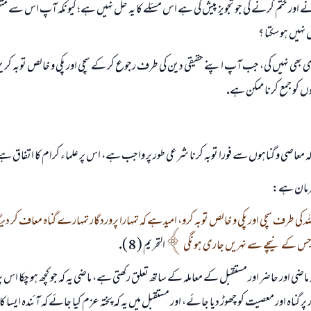
 اور ختم كرنے كى جو تجويز پيش كى ہے اس مسئلے كا يہ حل نہيں ہے؛ كيونكہ آپ اس سے متع
 نہيں ہو سكتا ؟
ھى نہيں كى، جب آپ اپنے حقيقى دين كى طرف رجوع كر كے سچى اور پكى و خالص توبہ كريں گى
ں كو جمع كرنا ممكن ہے.
ہ معاصى و گناہوں سے فورا توبہ كرنا شرعى طور پر واجب ہے، اس پر علماء كرام كا اتفاق ہے
 فرمان ہے:
ہ كى طرف سچى اور پكى و خالص توبہ كرو، اميد ہے كہ تمہارا پروردگار تمہارے گناہ معاف كر ديگا
 جس كے نيچے سے نہريں جارى ہونگى
التحريم ( 8 ).
ہ ماضى اور حاضر اور مستقبل كے معاملہ كے ساتھ تعلق ركھتى ہے، ماضى يہ كہ جو كچھ ہو چكا اس 
 پر گناہ اور معصيت كو چھوڑ ديا جائے، اور مستقبل ميں يہ كہ پختہ عزم كيا جائے كہ آئندہ ايسا كا