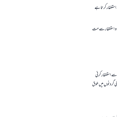
 استغفار كرتا ہے
ہ و استغفار سے مت
اسے استغفار كرنى
 كى گردنوں ميں طوق