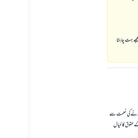
جھے بہت چاہتا
 كرنے كى نعمت سے
 حقوق كا خيال