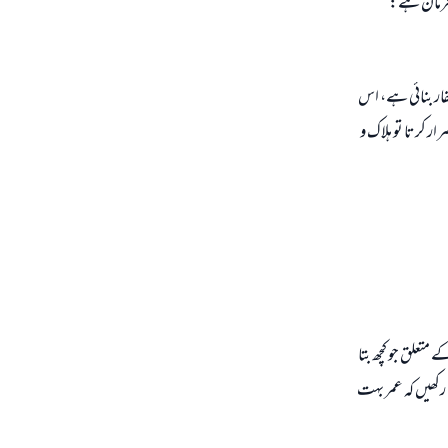
ا فرمان ہے:
فار بنائى ہے، اس
رار كرتا تو ہلاك و
متعلق جو كچھ بتا
 ركھيں كہ عمر بہت