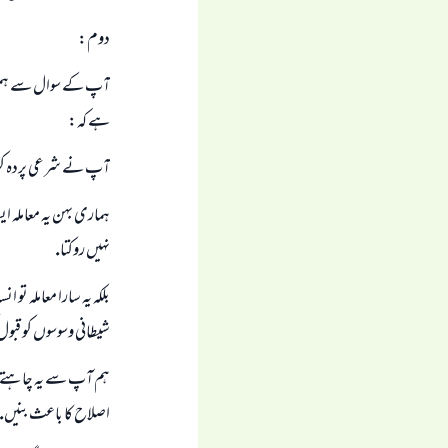
دوم:
آپ كے سوال سے ہميں جو
ہے كہ:
آپ نے شرعى پردہ كر ركھ
ہمارى بہن يہ معاملہ ا
نہيں روكتا.
بلكہ يہ سارا معاملہ تو
شيطانى وسوسوں كو قبو
ہم آپ سے يہ چاہتے ہيں
اصلاح كا باعث بنيں.