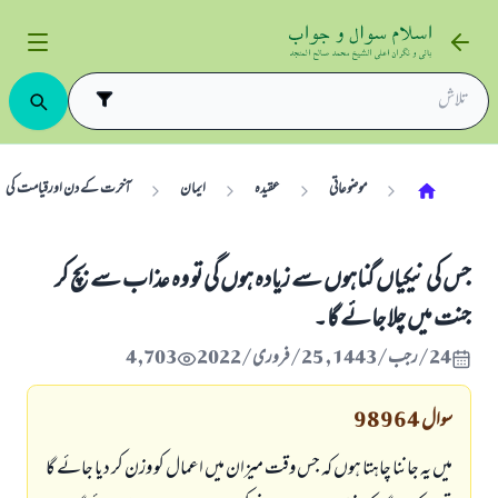
موضوعاتی
عقیدہ
ایمان
آخرت کے دن اورقیامت کی نشا
جس کی نیکیاں گناہوں سے زیادہ ہوں گی تو وہ عذاب سے بچ کر
جنت میں چلا جائے گا۔
24/رجب/1443 , 25/فروری/2022
4,703
سوال
98964
میں یہ جاننا چاہتا ہوں کہ جس وقت میزان میں اعمال کو وزن کر دیا جائے گا