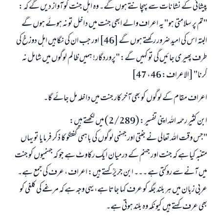
ابھی تعاون کریں
پیشانی کے نشانات سے پہچانتے ہوں گے۔ وہ اہل جنت کو آواز دیں گے کہ :
"تم پر سلامتی ہو" یہ اعراف والے ابھی جنت میں داخل تو نہ ہوئے ہوں گے
البتہ اس کی امید ضرور رکھتے ہوں گے [46] اور جب ان کی نگاہیں اہل دوزخ کی
طرف پھیری جائیں گی تو کہیں گے: "پروردگار! ہمیں ظالم لوگوں میں شامل نہ
کرنا" [الاعراف: 46 ، 47]
اعراف مقام کے لوگوں کو بھی آخر کار جنت میں داخلہ مل جائے گا۔
ابن کثیر رحمہ اللہ اپنی تفسیر: (2/289) میں لکھتے ہیں:
"جس وقت اللہ تعالی نے جنتی اور جہنمی لوگوں کی باہمی گفتگو کا ذکر فرمایا تو یہاں
متنبہ کیا ہے کہ جنت اور جہنم کے درمیان ایک رکاوٹ ہے جو کہ جہنمیوں کو جنت
میں آنے سے روکتی ہے ۔۔۔ ابن جریرؒ کہتے ہیں: اعراف ، عرف کی جمع ہے۔
عربی زبان میں ہر بلند جگہ کو عرف کہا جاتا ہے، یہی وجہ ہے کہ مرغے کی کلغی کو
بھی عرف کہتے ہیں کیونکہ وہ بلند ہوتی ہے۔