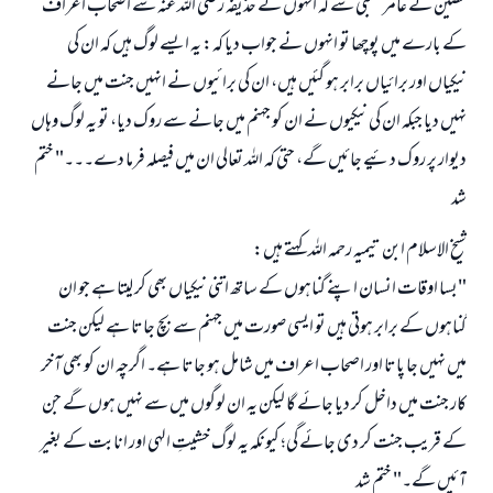
حصین نے عامر شعبی سے کہ انہوں نے حذیفہ رضی اللہ عنہ سے اصحاب اعراف
کے بارے میں پوچھا تو انہوں نے جواب دیا کہ: یہ ایسے لوگ ہیں کہ ان کی
نیکیاں اور برائیاں برابر ہو گئیں ہیں، ان کی برائیوں نے انہیں جنت میں جانے
نہیں دیا جبکہ ان کی نیکیوں نے ان کو جہنم میں جانے سے روک دیا، تو یہ لوگ وہاں
دیوار پر روک دئیے جائیں گے، حتی کہ اللہ تعالی ان میں فیصلہ فرما دے۔۔۔" ختم
شد
شیخ الاسلام ابن تیمیہ رحمہ اللہ کہتے ہیں:
"بسا اوقات انسان اپنے گناہوں کے ساتھ اتنی نیکیاں بھی کر لیتا ہے جو ان
گناہوں کے برابر ہوتی ہیں تو ایسی صورت میں جہنم سے بچ جاتا ہے لیکن جنت
میں نہیں جا پاتا اور اصحاب اعراف میں شامل ہو جاتا ہے۔ اگرچہ ان کو بھی آخر
کار جنت میں داخل کر دیا جائے گا لیکن یہ ان لوگوں میں سے نہیں ہوں گے جن
کے قریب جنت کر دی جائے گی؛ کیونکہ یہ لوگ خشیتِ الہی اور انابت کے بغیر
آئیں گے۔" ختم شد