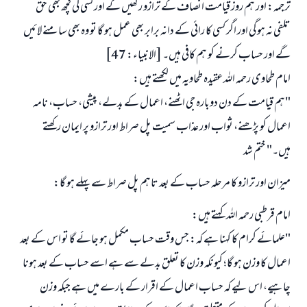
ترجمہ: اور ہم روز قیامت انصاف کے ترازو رکھیں گے اور کسی کی کچھ بھی حق
تلفی نہ ہو گی اور اگر کسی کا رائی کے دانہ برابر بھی عمل ہو گا تو وہ بھی سامنے لائیں
گے اور حساب کرنے کو ہم کافی ہیں۔ [الانبیاء: 47]
امام طحاوی رحمہ اللہ عقیدہ طحاویہ میں لکھتے ہیں:
"ہم قیامت کے دن دوبارہ جی اٹھنے، اعمال کے بدلے، پیشی، حساب، نامہ
اعمال کو پڑھنے، ثواب اور عذاب سمیت پل صراط اور ترازو پر ایمان رکھتے
ہیں۔" ختم شد
میزان اور ترازو کا مرحلہ حساب کے بعد تاہم پل صراط سے پہلے ہو گا:
امام قرطبی رحمہ اللہ کہتے ہیں:
"علمائے کرام کا کہنا ہے کہ: جس وقت حساب مکمل ہو جائے گا تو اس کے بعد
اعمال کا وزن ہو گا؛ کیونکہ وزن کا تعلق بدلے سے ہے اسے حساب کے بعد ہونا
چاہیے، اس لیے کہ حساب اعمال کے اقرار کے بارے میں ہے جبکہ وزن