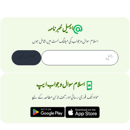
ایمیل خبرنامہ
اسلام سوال و جواب کی میلنگ لسٹ میں شامل ہوں
سبسکرائب کریں
اسلام سوال و جواب ایپ
مواد تک فوری رسائی اور آف لائن مطالعہ کے لیے