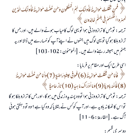
فَمَنْ ثَقُلَتْ مَوَازِينُهُ فَأُولَئِكَ هُمُ الْمُفْلِحُونَ وَمَنْ خَفَّتْ مَوَازِينُهُ فَأُولَئِكَ الَّذِينَ
خَسِرُوا أَنْفُسَهُمْ فِي جَهَنَّمَ خَالِدُونَ
ترجمہ: تو جس کا ترازو وزنی ہوا تو یہی لوگ کامیاب ہونے والے ہیں، اور جس کا
ترازو ہلکا ہو گیا تو یہی لوگ ہیں جنہوں نے اپنے آپ کو خسارے میں ڈالا اور یہ
جہنم میں ہمیشہ رہنے والے ہیں۔ [المؤمنون: 102، 103]
اسی طرح ایک اور مقام پر فرمایا:
فَأَمَّا مَنْ ثَقُلَتْ مَوَازِينُهُ (6) فَهُوَ فِي عِيشَةٍ رَاضِيَةٍ (7) وَأَمَّا مَنْ خَفَّتْ مَوَازِينُهُ
(8) فَأُمُّهُ هَاوِيَةٌ (9) وَمَا أَدْرَاكَ مَا هِيَهْ (10) نَارٌ حَامِيَةٌ
ترجمہ: تو جس کا ترازو وزنی ہوا تو وہ پسندیدہ زندگی میں ہو گا، اور جس کا ترازو ہلکا ہو گا
تو اس کا ٹھکانہ ہاویہ ہے، اور آپ کو کس نے بتلایا کہ وہ کیا ہے؟ وہ تو دہکتی ہوئی
آگ ہے۔[القارعۃ: 6 - 11]
دوسری قسم: