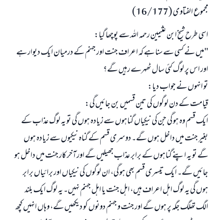
مجموع الفتاوى (16/177)
اسی طرح شیخ ابن عثیمین رحمہ اللہ سے پوچھا گیا:
"میں نے کسی سے سنا ہے کہ اعراف جنت اور جہنم کے درمیان ایک دیوار ہے
اور اس پر لوگ کئی سال ٹھہرے رہیں گے؟
تو انہوں نے جواب دیا:
قیامت کے دن لوگوں کی تین قسمیں بن جائیں گی:
ایک قسم وہ ہو گی جن کی نیکیاں گناہوں سے زیادہ ہوں گی تو یہ لوگ عذاب کے
بغیر جنت میں داخل ہوں گے۔ دوسری قسم کے گناہ نیکیوں سے زیادہ ہوں
گے تو یہ اپنے گناہوں کے برابر عذاب جھیلیں گے اور آخر کار جنت میں داخل ہو
جائیں گے۔ ایک تیسری قسم بھی ہو گی، ان لوگوں کی نیکیاں اور برائیاں برابر
ہوں گی یہ لوگ اہل اعراف ہیں، اہل جنت یا اہل جہنم نہیں۔ یہ لوگ ایک بلند
الگ تھلگ جگہ پر ہوں گے اور جنت و جہنم دونوں کو دیکھیں گے، وہاں انہیں کچھ