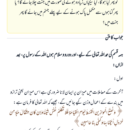
تو پھر کیا ہو گا، کیا نیکیاں زیادہ ہونے کی صورت میں جنت چلا جائے گا؟ یا
پھر گناہوں سے مکمل پاک ہونے کے لیے پہلے جہنم میں جائے گا پھر
جنت میں؟
جواب کا متن
ہمہ قسم کی حمد اللہ تعالی کے لیے، اور دورو و سلام ہوں اللہ کے رسول پر، بعد
ازاں:
اول:
آخرت کے معاملات میں میزان پر ایمان لانا ضروری ہے اس میزان یعنی ترازو
میں بندے کے اعمال وزن کیے جائیں گے، جیسے کہ اللہ تعالی کا فرمان ہے:
وَنَضَعُ الْمَوَازِينَ الْقِسْطَ لِيَوْمِ الْقِيَامَةِ فَلَا تُظْلَمُ نَفْسٌ شَيْئًا وَإِنْ كَانَ مِثْقَالَ حَبَّةٍ مِنْ
خَرْدَلٍ أَتَيْنَا بِهَا وَكَفَى بِنَا حَاسِبِينَ