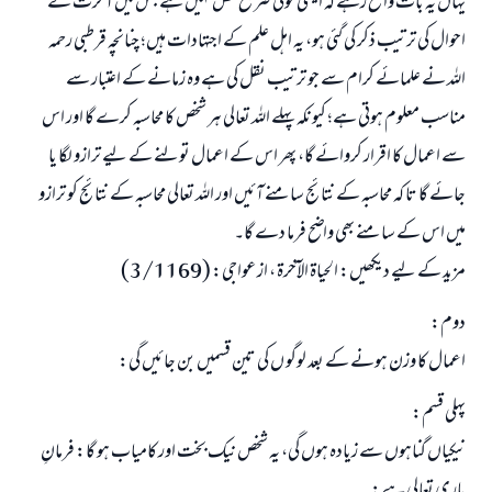
یہاں یہ بات واضح رہے کہ ایسی کوئی صریح نص نہیں ہے جس میں آخرت کے
احوال کی ترتیب ذکر کی گئی ہو، یہ اہل علم کے اجتہادات ہیں؛ چنانچہ قرطبی رحمہ
اللہ نے علمائے کرام سے جو ترتیب نقل کی ہے وہ زمانے کے اعتبار سے
مناسب معلوم ہوتی ہے؛ کیونکہ پہلے اللہ تعالی ہر شخص کا محاسبہ کرے گا اور اس
سے اعمال کا اقرار کروائے گا، پھر اس کے اعمال تولنے کے لیے ترازو لگا یا
جائے گا تا کہ محاسبہ کے نتائج سامنے آئیں اور اللہ تعالی محاسبہ کے نتائج کو ترازو
میں اس کے سامنے بھی واضح فرما دے گا۔
مزید کے لیے دیکھیں: الحياة الآخرة ، از عواجی: (3/1169)
دوم:
اعمال کا وزن ہونے کے بعد لوگو ں کی تین قسمیں بن جائیں گی:
پہلی قسم:
نیکیاں گناہوں سے زیادہ ہوں گی، یہ شخص نیک بخت اور کامیاب ہو گا: فرمانِ
باری تعالی ہے: