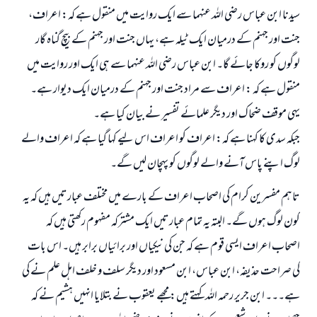
سیدنا ابن عباس رضی اللہ عنہما سے ایک روایت میں منقول ہے کہ: اعراف،
جنت اور جہنم کے درمیان ایک ٹیلہ ہے، یہاں جنت اور جہنم کے بیچ گناہ گار
لوگوں کو روکا جائے گا۔ ابن عباس رضی اللہ عنہما سے ہی ایک اور روایت میں
منقول ہے کہ : اعراف سے مراد جنت اور جہنم کے درمیان ایک دیوار ہے۔
یہی موقف ضحاک اور دیگر علمائے تفسیر نے بیان کیا ہے۔
جبکہ سدی کا کہنا ہے کہ: اعراف کو اعراف اس لیے کہا گیا ہے کہ اعراف والے
لوگ اپنے پاس آنے والے لوگوں کو پہچان لیں گے۔
تاہم مفسرین کرام کی اصحاب اعراف کے بارے میں مختلف عبارتیں ہیں کہ یہ
کون لوگ ہوں گے۔ البتہ یہ تمام عبارتیں ایک مشترکہ مفہوم رکھتی ہیں کہ
اصحاب اعراف ایسی قوم ہے کہ جن کی نیکیاں اور برائیاں برابر ہیں۔ اس بات
کی صراحت حذیفہ، ابن عباس، ابن مسعود اور دیگر سلف و خلف اہل علم نے کی
ہے۔۔۔ ابن جریر رحمہ اللہ کہتے ہیں: مجھے یعقوب نے بتلایا انہیں ہشیم نے کہ