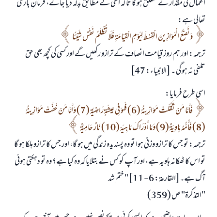
اعمال کی مقدار کے متعلق ہو گا تا کہ اسی کے مطابق بدلہ دیا جائے، فرمانِ باری
تعالی ہے:
وَنَضَعُ الْمَوَازِينَ الْقِسْطَ لِيَوْمِ الْقِيَامَةِ فَلَا تُظْلَمُ نَفْسٌ شَيْئًا
ترجمہ: اور ہم روز قیامت انصاف کے ترازو رکھیں گے اور کسی کی کچھ بھی حق
تلفی نہ ہو گی ۔ [الانبیاء: 47]
اسی طرح فرمایا:
فَأَمَّا مَنْ ثَقُلَتْ مَوَازِينُهُ (6) فَهُوَ فِي عِيشَةٍ رَاضِيَةٍ (7) وَأَمَّا مَنْ خَفَّتْ مَوَازِينُهُ
(8) فَأُمُّهُ هَاوِيَةٌ (9) وَمَا أَدْرَاكَ مَا هِيَهْ (10) نَارٌ حَامِيَةٌ
ترجمہ: تو جس کا ترازو وزنی ہوا تو وہ پسندیدہ زندگی میں ہو گا، اور جس کا ترازو ہلکا ہو گا
تو اس کا ٹھکانہ ہاویہ ہے، اور آپ کو کس نے بتلایا کہ وہ کیا ہے؟ وہ تو دہکتی ہوئی
آگ ہے۔[القارعۃ: 6 - 11] " ختم شد
"التذكرة" ص (359)