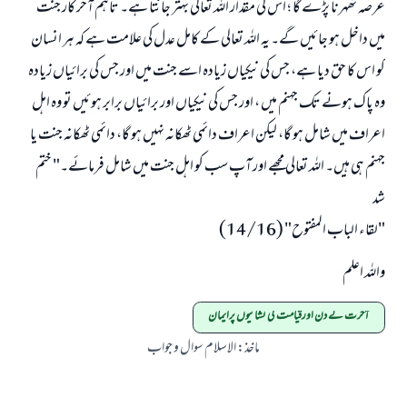
عرصہ ٹھہرنا پڑے گا ؛ اس کی مقدار اللہ تعالی بہتر جانتا ہے۔ تاہم آخر کار جنت
میں داخل ہو جائیں گے۔ یہ اللہ تعالی کے کامل عدل کی علامت ہے کہ ہر انسان
کو اس کا حق دیا ہے، جس کی نیکیاں زیادہ اسے جنت میں اور جس کی برائیاں زیادہ
وہ پاک ہونے تک جہنم میں ، اور جس کی نیکیاں اور برائیاں برابر ہوئیں تو وہ اہل
اعراف میں شامل ہو گا، لیکن اعراف دائمی ٹھکانہ نہیں ہو گا، دائمی ٹھکانہ جنت یا
جہنم ہی ہیں۔ اللہ تعالی مجھے اور آپ سب کو اہل جنت میں شامل فرمائے۔" ختم
شد
"لقاء الباب المفتوح" (14/16)
واللہ اعلم
آخرت کے دن اورقیامت کی نشانیوں پرایمان
ماخذ
:
الاسلام سوال و جواب