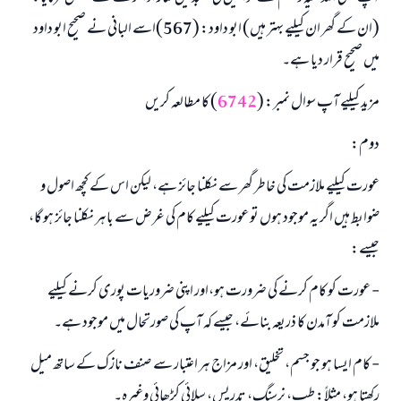
(ان کے گھر ان کیلیے بہتر ہیں) ابو داود: (567)اسے البانی نے صحیح ابو داود
میں صحیح قرار دیا ہے۔
مزید کیلیے آپ سوال نمبر: (
6742
) کا مطالعہ کریں
دوم:
عورت کیلیے ملازمت کی خاطر گھر سے نکلنا جائز ہے، لیکن اس کے کچھ اصول و
ضوابط ہیں اگر یہ موجود ہوں تو عورت کیلیے کام کی غرض سے باہر نکلنا جائز ہو گا،
جیسے:
- عورت کو کام کرنے کی ضرورت ہو،اور اپنی ضروریات پوری کرنے کیلیے
ملازمت کو آمدن کا ذریعہ بنائے، جیسے کہ آپ کی صورتحال میں موجود ہے۔
- کام ایسا ہو جو جسم، تخلیق، اور مزاج ہر اعتبار سے صنف نازک کے ساتھ میل
رکھتا ہو، مثلاً: طب، نرسنگ، تدریس، سلائی کڑھائی وغیرہ۔