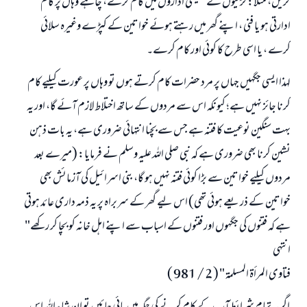
کریں، مثلاً: لڑکیوں کے تعلیمی اداروں میں کام کرے، چاہے وہاں پر کام
ادارتی ہو یا فنی ، اپنے گھر میں رہتے ہوئے خواتین کے کپڑے وغیرہ سلائی
کرے ، یا اسی طرح کا کوئی اور کام کرے۔
لہذا ایسی جگہیں جہاں پر مرد حضرات کام کرتے ہوں تو وہاں پر عورت کیلیے کام
کرنا جائز نہیں ہے؛ کیونکہ اس سے مردوں کے ساتھ اختلاط لازم آئے گا، اور یہ
بہت سنگین نوعیت کا فتنہ ہے جس سے بچنا انتہائی ضروری ہے، یہ بات ذہن
نشین کرنا بھی ضروری ہے کہ نبی صلی اللہ علیہ وسلم نے فرمایا: (میرے بعد
مردوں کیلیے خواتین سے بڑا کوئی فتنہ نہیں ہو گا، بنی اسرائیل کی آزمائش بھی
خواتین کے ذریعے ہوئی تھی) اس لیے گھر کے سربراہ پر یہ ذمہ داری عائد ہوتی
ہے کہ فتنوں کی جگہوں اور فتنوں کے اسباب سے اپنے اہل خانہ کو بچا کر رکھے"
انتہی
فتاوى المرأة المسلمة " ( 2 / 981 )