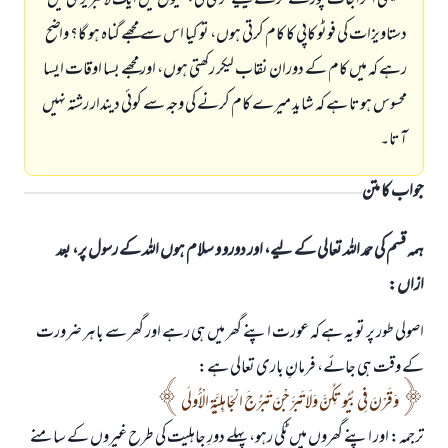
تعلیمی اخراجات پورے کرنے کیلیے گرمی کی چھٹیوں میں ایک لائبریری میں
دستاویزات کی فوٹو کاپی کا کام کرتی ہوں، تو کیا اس سے مجھے گناہ ہو گا؟ واضح
رہے کہ میں کام کے دوران نقاب لیکر رکھتی ہوں، اور مجھے بسا اوقات ایسا
محسوس ہوتا ہے کہ شاید میرے کام کرنے کی وجہ سے کوئی دیندار رشتہ نہیں
آتا۔
جواب کا متن
ہمہ قسم کی حمد اللہ تعالی کے لیے، اور دورو و سلام ہوں اللہ کے رسول پر، بعد
ازاں:
اصولی طور پر تو یہ ہے کہ عورت اپنے گھر میں ہی رہے اور گھر سے باہر ضرورت
کے وقت ہی جائے، فرمانِ باری تعالی ہے:
وَقَرْنَ فِي بُيُوتِكُنَّ وَلَا تَبَرَّجْنَ تَبَرُّجَ الْجَاهِلِيَّةِ الْأُولَى
ترجمہ: اور اپنے گھروں میں ٹکی رہو، پہلے دورِ جاہلیت کی طرح غیروں کے سامنے