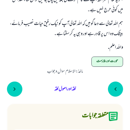
اگر یہ تمام شرائط آپ کے کام کرنے کی جگہ میں پائی جائیں تو ان شاء اللہ اس
میں کوئی حرج نہیں ہے۔
ہم اللہ تعالی سے دعا گو ہیں کہ اللہ تعالی آپ کو نیک رفیق حیات نصیب فرمائے،
بیشک وہ اس پر قادر ہے اور وہی یہ کر سکتا ہے۔
واللہ اعلم.
عورت اور ملازمت
ماخذ
:
الاسلام سوال و جواب
فقہ اور اصول فقہ
متعلقہ جوابات