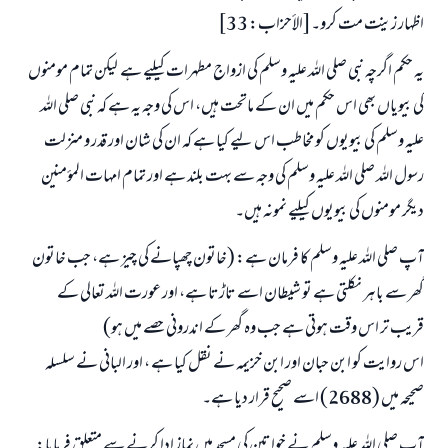
اظہار زینت مت کرو۔[الأحزاب: 33]
یہ حکم اگرچہ نبی صلی اللہ علیہ وسلم کی ازواج مطہرات کیلیے ہے لیکن تمام مومنوں
کی بیویاں بھی اس حکم میں ان کے ماتحت ہیں، اس کی وجہ یہ ہے کہ نبی صلی اللہ
علیہ وسلم کی بیویوں کو مخاطب اس لیے کیا ہے کہ ان کی شان اور قدر و منزلت
رسول اللہ صلی اللہ علیہ وسلم کی وجہ سے بہت بلند ہے اور تمام امہات المؤمنین
دیگر مومنوں کی بیویوں کیلیے نمونہ ہیں۔
آپ صلی اللہ علیہ وسلم کا فرمان ہے: (خاتون چھپانے کی چیز ہے، جب خاتون
گھر سے باہر نکلتی ہے تو شیطان اسے تاڑتا ہے، اور عورت اللہ تعالی کے
قریب تر اس وقت ہوتی ہے جب وہ گھر کے اندرونی حصے میں ہو)
اس روایت کو ابن حبان اور ابن خزیمہ نے نقل کیا ہے ، اور البانی نے سلسلہ
صحیحہ میں (2688) اسے صحیح قرار دیا ہے۔
آپ صلی اللہ علیہ وسلم نے خواتین کی مسجد میں نماز ادا کرنے سے متعلق فرمایا: