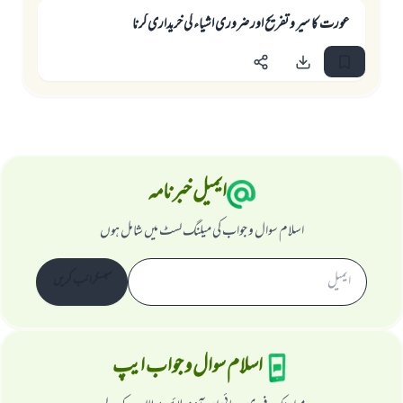
عورت كا سير و تفريح اور ضرورى اشياء كى خريدارى كرنا
ایمیل خبرنامہ
اسلام سوال و جواب کی میلنگ لسٹ میں شامل ہوں
سبسکرائب کریں
اسلام سوال و جواب ایپ