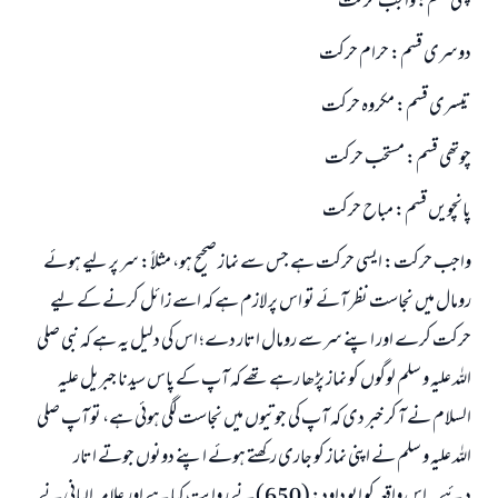
پہلی قسم: واجب حرکت
دوسری قسم: حرام حرکت
تیسری قسم: مکروہ حرکت
چوتھی قسم: مستحب حرکت
پانچویں قسم: مباح حرکت
واجب حرکت: ایسی حرکت ہے جس سے نماز صحیح ہو، مثلاً: سر پر لیے ہوئے
رومال میں نجاست نظر آئے تو اس پر لازم ہے کہ اسے زائل کرنے کے لیے
حرکت کرے اور اپنے سر سے رومال اتار دے؛ اس کی دلیل یہ ہے کہ نبی صلی
اللہ علیہ و سلم لوگوں کو نماز پڑھا رہے تھے کہ آپ کے پاس سیدنا جبریل علیہ
السلام نے آ کر خبر دی کہ آپ کی جوتیوں میں نجاست لگی ہوئی ہے، تو آپ صلی
اللہ علیہ و سلم نے اپنی نماز کو جاری رکھتے ہوئے اپنے دونوں جوتے اتار
دئیے۔ اس واقعہ کو ابو داود: (650) نے روایت کیا ہے اور علامہ البانی نے