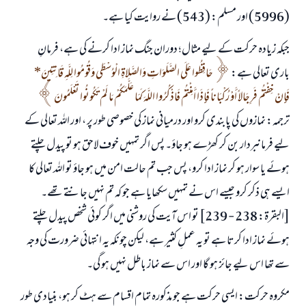
(5996) اور مسلم: (543) نے روایت کیا ہے۔
جبکہ زیادہ حرکت کے لیے مثال؛ دوران جنگ نماز ادا کرنے کی ہے، فرمانِ
باری تعالی ہے:
حَافِظُوا عَلَى الصَّلَوَاتِ وَالصَّلاةِ الْوُسْطَى وَقُومُوا لِلَّهِ قَانِتِينَ*
فَإِنْ خِفْتُمْ فَرِجَالاً أَوْ رُكْبَاناً فَإِذَا أَمِنْتُمْ فَاذْكُرُوا اللَّهَ كَمَا عَلَّمَكُمْ مَا لَمْ تَكُونُوا تَعْلَمُونَ
ترجمہ: نمازوں کی پابندی کرو اور درمیانی نماز کی خصوصی طور پر ، اور اللہ تعالی کے
لیے فرمانبردار بن کر کھڑے ہو جاؤ۔ پس اگر تمہیں خوف لاحق ہو تو پیدل چلتے
ہوئے یا سوار ہو کر نماز ادا کرو، پس جب تم حالت امن میں ہو جاؤ تو اللہ تعالی کا
ایسے ہی ذکر کرو جیسے اس نے تمہیں سکھایا ہے جو کہ تم نہیں جانتے تھے۔
[البقرۃ: 238 - 239] تو اس آیت کی روشنی میں اگر کوئی شخص پیدل چلتے
ہوئے نماز ادا کرتا ہے تو یہ عملِ کثیر ہے، لیکن چونکہ یہ انتہائی ضرورت کی وجہ
سے تھا اس لیے جائز ہو گا اور اس سے نماز باطل نہیں ہو گی۔
مکروہ حرکت: ایسی حرکت ہے جو مذکورہ تمام اقسام سے ہٹ کر ہو، بنیادی طور