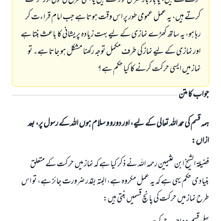
کرنے لگتے ہیں، یا بار بار گھڑی کو دیکھتے ہیں یا اسی طرح کی کوئی اور حرکت
کرتے ہیں، یہ عمل عمومی طور پر اس وقت ہوتا ہے جب امام قراءت کر
رہا ہو، یہ ساتھ کھڑے نمازی کے لیے بہت زیادہ پریشانی کا باعث بنتا ہے
اور نمازی کے لیے نماز کی طرف مکمل توجہ رکھنا مشکل ہو جاتا ہے۔ تو
نماز میں ایسی حرکت کرنے کا کیا حکم ہے؟
جواب کا متن
ہمہ قسم کی حمد اللہ تعالی کے لیے، اور دورو و سلام ہوں اللہ کے رسول پر، بعد
ازاں:
فضیلۃ الشیخ ابن عثیمین رحمہ اللہ نے ذکر کیا ہے کہ نماز میں حرکت کے متعلق
بنیادی حکم یہی ہے کہ یہ عمل مکروہ ہے، البتہ بقدر ضرورت جائز ہے، تو اس
طرح نماز میں حرکت کی پانچ قسمیں بنتی ہیں: