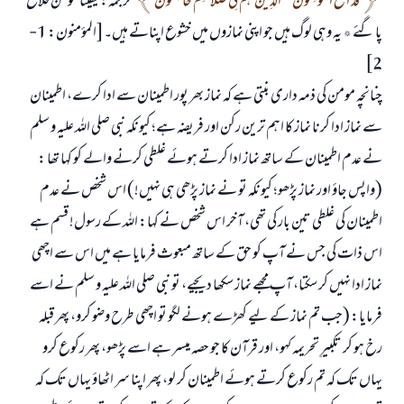
قَدْ أَفْلَحَ الْمُؤْمِنُونَ * الَّذِينَ هُمْ فِي صَلاتِهِمْ خَاشِعُون
ترجمہ: یقیناً مومن فلاح
پا گئے ٭ یہ وہی لوگ ہیں جو اپنی نمازوں میں خشوع اپناتے ہیں۔[المؤمنون: 1-
2]
چنانچہ مومن کی ذمہ داری بنتی ہے کہ نماز بھر پور اطمینان سے ادا کرے، اطمینان
سے نماز ادا کرنا نماز کا اہم ترین رکن اور فریضہ ہے؛ کیونکہ نبی صلی اللہ علیہ و سلم
نے عدم اطمینان کے ساتھ نماز ادا کرتے ہوئے غلطی کرنے والے کو کہا تھا :
(واپس جاؤ اور نماز پڑھو؛ کیونکہ تو نے نماز پڑھی ہی نہیں!) اس شخص نے عدم
اطمینان کی غلطی تین بار کی تھی، آخر اس شخص نے کہا: اللہ کے رسول! قسم ہے
اس ذات کی جس نے آپ کو حق کے ساتھ مبعوث فرمایا ہے میں اس سے اچھی
نماز ادا نہیں کر سکتا، آپ مجھے نماز سکھا دیجیے، تو نبی صلی اللہ علیہ و سلم نے اسے
فرمایا: (جب تم نماز کے لیے کھڑے ہونے لگو تو اچھی طرح وضو کرو، پھر قبلہ
رخ ہو کر تکبیرِ تحریمہ کہو، اور قرآن کا جو حصہ میسر ہے اسے پڑھو، پھر رکوع کرو
یہاں تک کہ تم رکوع کرتے ہوئے اطمینان کر لو، پھر اپنا سر اٹھاؤ یہاں تک کہ