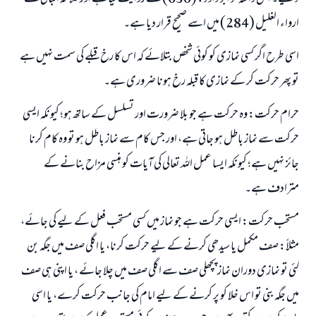
ارواء الغلیل (284) میں اسے صحیح قرار دیا ہے۔
اسی طرح اگر کسی نمازی کو کوئی شخص بتلائے کہ اس کا رخ قبلے کی سمت نہیں ہے
تو پھر حرکت کر کے نمازی کا قبلہ رخ ہونا ضروری ہے۔
حرام حرکت: وہ حرکت ہے جو بلا ضرورت اور تسلسل کے ساتھ ہو؛ کیونکہ ایسی
حرکت سے نماز باطل ہو جاتی ہے، اور جس کام سے نماز باطل ہو تو وہ کام کرنا
جائز نہیں ہے؛ کیونکہ ایسا عمل اللہ تعالی کی آیات کو ہنسی مزاح بنانے کے
مترادف ہے۔
مستحب حرکت: ایسی حرکت ہے جو نماز میں کسی مستحب فعل کے لیے کی جائے،
مثلاً: صف مکمل یا سیدھی کرنے کے لیے حرکت کرنا، یا اگلی صف میں جگہ بن
گئی تو نمازی دوران نماز پچھلی صف سے اگلی صف میں چلا جائے ، یا اپنی ہی صف
میں جگہ بنی تو اس خلا کو پر کرنے کے لیے امام کی جانب حرکت کرے، یا اسی