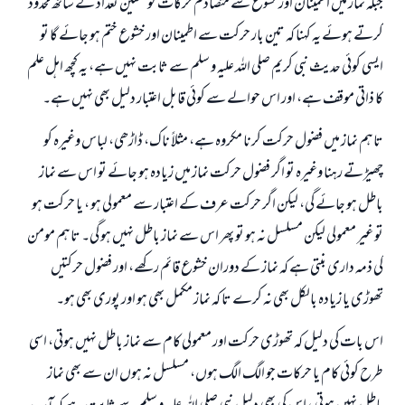
جبکہ نماز میں اطمینان اور خشوع سے متصادم حرکات کو متعین تعداد کے ساتھ محدود
کرتے ہوئے یہ کہنا کہ تین بار حرکت سے اطمینان اور خشوع ختم ہو جائے گا تو
ایسی کوئی حدیث نبی کریم صلی اللہ علیہ و سلم سے ثابت نہیں ہے، یہ کچھ اہل علم
کا ذاتی موقف ہے، اور اس حوالے سے کوئی قابل اعتبار دلیل بھی نہیں ہے۔
تاہم نماز میں فضول حرکت کرنا مکروہ ہے، مثلاً ناک، ڈاڑھی، لباس وغیرہ کو
چھیڑتے رہنا وغیرہ تو اگر فضول حرکت نماز میں زیادہ ہو جائے تو اس سے نماز
باطل ہو جائے گی، لیکن اگر حرکت عرف کے اعتبار سے معمولی ہو ، یا حرکت ہو
تو غیر معمولی لیکن مسلسل نہ ہو تو پھر اس سے نماز باطل نہیں ہو گی۔ تاہم مومن
کی ذمہ داری بنتی ہے کہ نماز کے دوران خشوع قائم رکھے، اور فضول حرکتیں
تھوڑی یا زیادہ بالکل بھی نہ کرے تا کہ نماز مکمل بھی ہو اور پوری بھی ہو۔
اس بات کی دلیل کہ تھوڑی حرکت اور معمولی کام سے نماز باطل نہیں ہوتی، اسی
طرح کوئی کام یا حرکات جو الگ الگ ہوں، مسلسل نہ ہوں ان سے بھی نماز