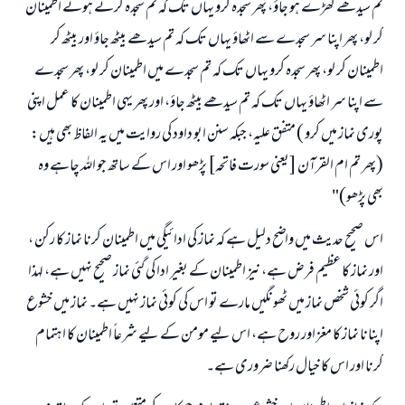
تم سیدھے کھڑے ہو جاؤ، پھر سجدہ کرو یہاں تک کہ تم سجدہ کرتے ہوئے اطمینان
کر لو، پھر اپنا سر سجدے سے اٹھاؤ یہاں تک کہ تم سیدھے بیٹھ جاؤ اور بیٹھ کر
اطمینان کر لو، پھر سجدہ کرو یہاں تک کہ تم سجدے میں اطمینان کر لو، پھر سجدے
سے اپنا سر اٹھاؤ یہاں تک کہ تم سیدھے بیٹھ جاؤ، اور پھر یہی اطمینان کا عمل اپنی
پوری نماز میں کرو ) متفق علیہ، جبکہ سنن ابو داود کی روایت میں یہ الفاظ بھی ہیں:
(پھر تم ام القرآن [یعنی سورت فاتحہ] پڑھو اور اس کے ساتھ جو اللہ چاہے وہ
بھی پڑھو)"
اس صحیح حدیث میں واضح دلیل ہے کہ نماز کی ادائیگی میں اطمینان کرنا نماز کا رکن ،
اور نماز کا عظیم فرض ہے، نیز اطمینان کے بغیر ادا کی گئی نماز صحیح نہیں ہے، لہذا
اگر کوئی شخص نماز میں ٹھونگیں مارے تو اس کی کوئی نماز نہیں ہے۔ نماز میں خشوع
اپنانا نماز کا مغز اور روح ہے، اس لیے مومن کے لیے شرعاً اطمینان کا اہتمام
کرنا اور اس کا خیال رکھنا ضروری ہے۔