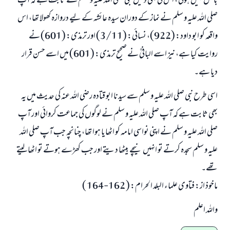
باطل نہیں ہوتی ، اس کی بھی دلیل نبی صلی اللہ علیہ و سلم سے ثابت ہے کہ آپ
صلی اللہ علیہ و سلم نے نماز کے دوران سیدہ عائشہ کے لیے دروازہ کھولا تھا، اس
واقعہ کو ابو داود: (922)، نسائی: (3/11) اور ترمذی: (601) نے
روایت کیا ہے، نیز اسے البانیؒ نے صحیح ترمذی: (601) میں اسے حسن قرار
دیا ہے۔
اسی طرح نبی صلی اللہ علیہ و سلم سے سیدنا ابو قتادہ رضی اللہ عنہ کی حدیث میں یہ
بھی ثابت ہے کہ آپ صلی اللہ علیہ و سلم نے لوگوں کی جماعت کروائی اور آپ
صلی اللہ علیہ و سلم نے اپنی نواسی امامہ کو اٹھایا ہوا تھا، چنانچہ جب آپ صلی اللہ
علیہ و سلم سجدہ کرتے تو انہیں نیچے بیٹھا دیتے اور جب کھڑے ہوتے تو اٹھا لیتے
تھے۔
ماخوذ از: فتاوى علماء البلد الحرام: ( 162-164 )
واللہ اعلم