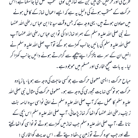
طرح کی اور حرکتیں بھی ہیں جن سے نماز میں کوئی مستحب عمل کیا جا سکتا ہے؛ اس
حرکت کے مستحب ہونے کی دلیل یہ ہے کہ ایسے اعمال نماز کے کامل ہونے
میں معاون ہوتے ہیں، یہی وجہ ہے کہ جس وقت سیدنا ابن عباس رضی اللہ عنہما
نے نبی صلی اللہ علیہ و سلم کے ہمراہ نماز ادا کی تو ابن عباس رضی اللہ عنہما آپ
صلی اللہ علیہ و سلم کی بائیں جانب کھڑے ہو گئے تو آپ صلی اللہ علیہ و سلم نے
انہیں ان کے سر سے پکڑ کر اپنے پیچھے سے گزارتے ہوئے دائیں جانب کھڑا کر
لیا۔ یہ بات صحیح بخاری اور مسلم میں موجو دہے۔
مباح حرکت: ایسی معمولی حرکت ہے جو کسی حاجت کی وجہ سے ہو یا، یا زیادہ
حرکت ہو تو کسی نہایت مجبوری کی وجہ سے ہو۔ معمولی حرکت کی مثال نبی صلی اللہ
علیہ و سلم کا عمل ہے کہ آپ صلی اللہ علیہ و سلم نے اپنی نواسی سیدہ امامہ بنت
زینب رضی اللہ عنہما کو اٹھا کر نماز پڑھائی، آپ صلی اللہ علیہ و سلم اس بچی کے
نانا تھے، آپ صلی اللہ علیہ و سلم جب نماز میں کھڑے ہوتے تو نواسی کو اٹھا لیتے
تھے اور جب سجدہ کرتے تو زمین پر بٹھا دیتے تھے۔ اس حدیث کو بخاری: