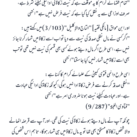
"تمام فقہائے کرام کا یہ موقف ہے کہ نیت زکاۃ کی ادائیگی کیلئے شرط ہے،
صرف اوزاعی سے یہ نقل کیا گیا ہے کہ نیت فرض نہیں ہے" انتہی
اور ابن مواق [مالکی فقیہ] "التاج والإكليل" (3/103) میں کہتے ہیں:
"اگر کسی نے مال نفلی صدقہ کی نیت سے دیا تو اب اسے زکاۃ میں شمار کرنا جائز
نہیں ہے، اسی طرح اگر مال دیتے ہوئے کسی بھی قسم کی نیت نہیں تھی تو تب
بھی اسے زکاۃ میں شمار نہیں کیا جا سکتا" انتہی
اسی طرح دائمی فتوی کمیٹی کے علمائے کرام کا کہنا ہے:
"نفلی صدقہ کرنے سے فرض زکاۃ ادا نہیں ہوگی؛ کیونکہ زکاۃ کی ادائیگی عبادت
ہے، اور عبادت کیلئے نیت ہونا ضروری امر ہے" انتہی
"فتاوى اللجنة" (9/287)
جواب نمبر 110845 نے نکاح ٹوٹنے سے بچایا۔
چونکہ آپ نے مال دیتے ہوئے زکاۃ کی نیت کی تھی، اور آپ سے قرضہ اٹھانے
امت مسلمہ کے واسطے جوابات پیش کرنے کے لیے ہماری مدد کریں
والا شخص زکاۃ کا مستحق بھی تھا تو یہ مال زکاۃ میں ہی شمار ہوگا، تاہم اس شخص کی