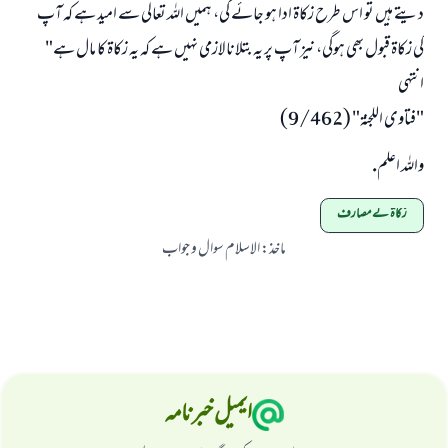
دیتے ہیں تو اس طرح زکاۃ ادا ہو جائے گی، ہمیں اللہ تعالی سے امید ہے کہ آپ
کی زکاۃ قبول بھی ہوگی، نیز آپ پر یہ بتلانا لازمی نہیں ہے کہ یہ زکاۃ کا مال ہے"
انتہی
"فتاوى اللجنة" (9/462)
واللہ اعلم.
زکاۃ کے مصارف
ماخذ
:
الاسلام سوال و جواب
ایمیل خبرنامہ