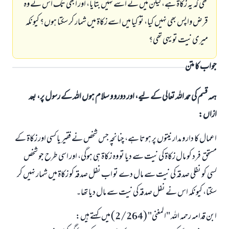
تھی کہ یہ زکاۃ ہے، لیکن میں نے اسے نہیں بتایا، اور ابھی تک اس نے وہ
قرض واپس بھی نہیں کیا، تو کیا میں اسے زکاۃ میں شمار کر سکتا ہوں؟ کیونکہ
میری نیت تو یہی تھی؟
جواب کا متن
ہمہ قسم کی حمد اللہ تعالی کے لیے، اور دورو و سلام ہوں اللہ کے رسول پر، بعد
ازاں:
اعمال کا دار و مدار نیتوں پر ہوتا ہے، چنانچہ جس شخص نے فقیر یا کسی اور زکاۃ کے
مستحق فرد کو مال زکاۃ کی نیت سے دیا تو وہ زکاۃ ہی ہوگی، اور اسی طرح جو شخص
کسی کو نفلی صدقہ کی نیت سے مال دے تو اب نفل صدقہ کو زکاۃ میں شمار نہیں کر
سکتا، کیونکہ اس نے نفل صدقہ کی نیت سے مال دیا تھا۔
ابن قدامہ رحمہ اللہ "المغنی" (2/264) میں کہتے ہیں: