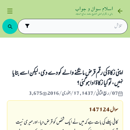
زکاۃ کے مصارف
اپنی زکاۃ کی رقم قرض مانگنے والے کو دے دی، لیکن اسے بتایا نہیں، تو کیا زکا
اپنی زکاۃ کی رقم قرض مانگنے والے کو دے دی، لیکن اسے بتایا
نہیں، تو کیا زکاۃ ادا ہو گئی؟
07/ربيع الثاني/1437 , 17/جنوری/2016
3,675
سوال
147124
کافی پہلے کی بات ہے کہ میں نے ایک شخص کو قرض دیا، اور میری نیت