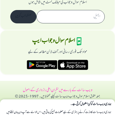
اسلام سوال و جواب کی میلنگ لسٹ میں شامل ہوں
سبسکرائب کریں
اسلام سوال و جواب ایپ
مواد تک فوری رسائی اور آف لائن مطالعہ کے لیے
ویب سائٹ کے بارے میں
نگران اعلی
راز داری کے اصول
جملہ حقوق اسلام سوال و جواب ویب سائٹ کیلیے محفوظ ہیں۔ 1997-2025 ©
ہماری ویب سائٹ کوکیز استعمال کرتی ہے۔
ہماری ویب سائٹ کا وزٹ کرنے پر بہتری کے لیے معلومات جمع کی جاتی ہیں، اس حوالے سے آپ مزید جان سکتے ہیں