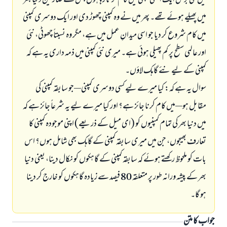
میں کئی برس ایک ایسی کمپنی میں کام کرتا رہا ہوں جس کے صارفین دنیا بھر
میں پھیلے ہوئے تھے۔ پھر میں نے وہ کمپنی چھوڑ دی اور ایک دوسری کمپنی
میں کام شروع کر دیا جو اسی میدانِ عمل میں ہے، مگر وہ نسبتاً چھوٹی، نئی
اور عالمی سطح پر کم پھیلی ہوئی ہے۔ میری نئی کمپنی میں ذمہ داری یہ ہے کہ
کمپنی کے لیے نئے گاہک لاؤں۔
سوال یہ ہے کہ: کیا میرے لیے کسی دوسری کمپنی—جو سابقہ کمپنی کی
مقابل ہو—میں کام کرنا جائز ہے؟ اور کیا میرے لیے یہ شرعاً جائز ہے کہ
میں دنیا بھر کی تمام کمپنیوں کو (ای میل کے ذریعے) اپنی موجودہ کمپنی کا
تعارف بھیجوں، جن میں میری سابقہ کمپنی کے گاہک بھی شامل ہوں؟ اس
بات کو ملحوظ رکھتے ہوئے کہ سابقہ کمپنی کے گاہکوں کو نکال دینا، یعنی دنیا
بھر کے پیشہ ورانہ طور پر متعلقہ 80 فیصد سے زیادہ گاہکوں کو خارج کر دینا
ہو گا۔
جواب کا متن