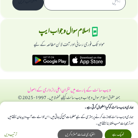
سبسکرائب کریں
اسلام سوال و جواب ایپ
مواد تک فوری رسائی اور آف لائن مطالعہ کے لیے
ویب سائٹ کے بارے میں
نگران اعلی
راز داری کے اصول
جملہ حقوق اسلام سوال و جواب ویب سائٹ کیلیے محفوظ ہیں۔ 1997-2025 ©
ہماری ویب سائٹ کوکیز استعمال کرتی ہے۔
ہماری ویب سائٹ کا وزٹ کرنے پر بہتری کے لیے معلومات جمع کی جاتی ہیں، اس حوالے سے آپ مزید جان سکتے ہیں
اور ترتیبات حسب منشا بنا سکتے ہیں۔
ٹھیک ہے
اختیاری خدمات مسترد کریں
ترتیب دیں