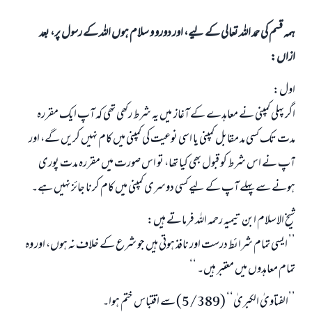
ہمہ قسم کی حمد اللہ تعالی کے لیے، اور دورو و سلام ہوں اللہ کے رسول پر، بعد
ازاں:
اول:
اگر پہلی کمپنی نے معاہدے کے آغاز میں یہ شرط رکھی تھی کہ آپ ایک مقررہ
مدت تک کسی مد مقابل کمپنی یا اسی نوعیت کی کمپنی میں کام نہیں کریں گے، اور
آپ نے اس شرط کو قبول بھی کیا تھا، تو اس صورت میں مقررہ مدت پوری
ہونے سے پہلے آپ کے لیے کسی دوسری کمپنی میں کام کرنا جائز نہیں ہے۔
شیخ الاسلام ابن تیمیہ رحمہ اللہ فرماتے ہیں:
’’ ایسی تمام شرائط درست اور نافذ ہوتی ہیں جو شرع کے خلاف نہ ہوں، اور وہ
تمام معاہدوں میں معتبر ہیں۔ ‘‘
’’الفتاویٰ الکبریٰ‘‘ (5/389) سے اقتباس ختم ہوا۔