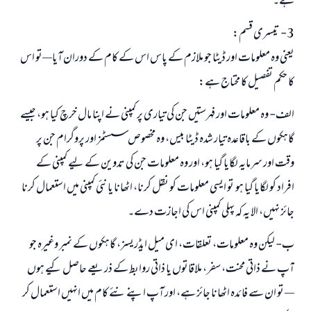
ہے۔
3- تیسری قسم:
یعنی وہ معلومات اور ڈیٹا جو ملازم کے پاس اس کے کام کے دوران آیا—تو اس
کا حکم تفصیل کا محتاج ہے:
الف- وہ معلومات اور فہرستیں جن کی تیاری پر کمپنی نے اپنا مال خرچ کیا ہو، جیسے
گاہکوں کے باقاعدہ تیار شدہ ڈیٹا بیس، وہ مخصوص سسٹمز اور پروگرام جن پر
وقت اور سرمایہ لگایا گیا ہو، اور وہ معلومات جن کی تدوین کے لیے کمپنی کے
افراد کو لگایا گیا ہو تو ایسی معلومات کو نقل کرنا، اٹھانا یا نئی کمپنی میں استعمال کرنا
جائز نہیں، الا یہ کہ پہلی کمپنی اس کی اجازت دے۔
ب- لیکن وہ معلومات، تعلقات، ای میل ایڈریسز، گاہکوں کے نمبر وغیرہ جو
آپ نے ذاتی محنت، سفر، ملاقاتوں یا ذاتی روابط کے ذریعے حاصل کیے ہوں
— تو ان سے فائدہ اٹھانا جائز ہے، اور آپ اپنے نئے کام میں انہیں استعمال کر