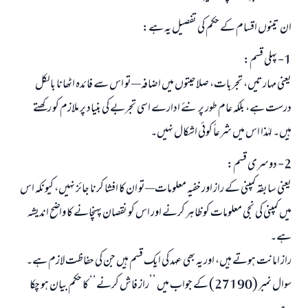
نیکی کی رہنمائی کرنے والے کو بھی نیکی کرنے والے کے برابر اجر ملتا ہے۔
ان تینوں اقسام کے حکم کی تفصیل یہ ہے:
(مسلم : 1893)
1- پہلی قسم:
یعنی مہارتیں، تجربات، صلاحیتوں میں اضافہ—تو اس سے فائدہ اٹھانا بالکل
ابھی تعاون کریں
درست ہے، بلکہ عام طور پر نئے ادارے اسی تجربے کی بنیاد پر ملازم کو رکھتے
ہیں۔ لہٰذا اس میں شرعاً کوئی اشکال نہیں۔
2- دوسری قسم:
یعنی سابقہ کمپنی کے راز اور خفیہ معلومات—تو ان کا افشا کرنا جائز نہیں، کیونکہ اس
میں کمپنی کی نجی معلومات کو ظاہر کرنے اور اس کو نقصان پہنچانے کا واضح اندیشہ
ہے۔
راز امانت ہوتے ہیں، اور یہ بھی عہد کی ایک قسم ہیں جن کی حفاظت لازم ہے۔
سوال نمبر (27190) کے جواب میں ’’راز فاش کرنے‘‘ کا حکم بیان ہو چکا