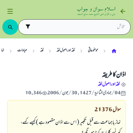
موضوعاتی
فقہ اور اصول فقہ
فقہ
عبادات
نماز
اذان كا طريقہ
فقہ اور اصول فقہ
04/جمادى الثانية/1427 , 30/جون/2006
10,346
سوال
21376
نماز باجماعت سے قبل تكبير ( اس سے اذان مقصود ہے ) كيسے كہے،