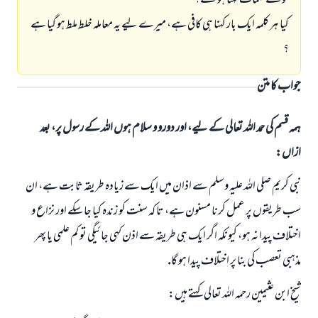
كونسے كلمات كہنا ہونگے؟
كيا ہر كلمہ ايك بار كہنا ہى كافى ہے، ميرے ليے يہ معاملہ خلط ملط ہو گيا ہے
؟
جواب کا متن
ہمہ قسم کی حمد اللہ تعالی کے لیے، اور دورو و سلام ہوں اللہ کے رسول پر، بعد
ازاں:
نبى كريم صلى اللہ عليہ وسلم سے اذان ميں ايك سے زيادہ طريقہ ثابت ہے، ان
سب طريقوں پر عمل كرنا مسنون ہے، تا كہ سنت كو زندہ كيا جا سكے اور نزاع و
اختلاف پيدا نہ ہو، كيونكہ اگر ايك ہى طريقہ سے اذن كہى جائيگى تو كم علمى يا پھر
مذہبى تعصب كى بنا پر اختلاف پيدا ہو گا.
شيخ ابن عثيمين رحمہ اللہ تعالى كہتے ہيں: