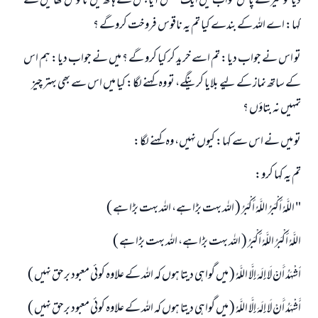
ديا تو ميرے پاس خواب ميں ايك شخص آيا جس كے ہاتھ ميں ناقوس تھا ميں نے
كہا: اے اللہ كے بندے كيا تم يہ ناقوس فروخت كروگے ؟
تو اس نے جواب ديا: تم اسے خريد كر كيا كرو گے ؟ ميں نے جواب ديا: ہم اس
كے ساتھ نماز كے ليے بلايا كرينگے، تو وہ كہنے لگا: كيا ميں اس سے بھى بہتر چيز
تمہيں نہ بتاؤں ؟
تو ميں نے اس سے كہا: كيوں نہيں، وہ كہنے لگا:
تم يہ كہا كرو:
" اللَّهُ أَكْبَرُ اللَّهُ أَكْبَرُ ( اللہ بہت بڑا ہے، اللہ بہت بڑا ہے )
اللَّهُ أَكْبَرُ اللَّهُ أَكْبَرُ ( اللہ بہت بڑا ہے، اللہ بہت بڑا ہے )
جواب نمبر 110845 نے نکاح ٹوٹنے سے بچایا۔
َأشْهَدُ أَنْ لَا إِلَهَ إِلَّا اللَّهُ ( ميں گواہى ديتا ہوں كہ اللہ كے علاوہ كوئى معبود برحق نہيں )
امت مسلمہ کے واسطے جوابات پیش کرنے کے لیے ہماری مدد کریں
أَشْهَدُ أَنْ لَا إِلَهَ إِلَّا اللَّهُ ( ميں گواہى ديتا ہوں كہ اللہ كے علاوہ كوئى معبود برحق نہيں )