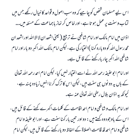
اس ليے مسلمان شخص كو چاہيے كہ وہ سب اصول و قواعد كا خيال ركھے جس ميں
كتاب و سنت پر عمل ہوتا ہے، اور خاص كر نماز باجماعت كے مسئلہ ميں...
اذان ميں امام مالك اور امام شافعى نے ترجيع ( يعنى اشھد ان لا الا اللہ اور اشھد ان
محمد رسول اللہ كو دوبارہ كہنا ) اختيار كى ہے، ليكن امام مالك اللہ اكبر دو بار اور امام
شافعى اللہ اكبر چار بار كہنے كے قائل ہے.
اور امام ابو حنيفہ رحمہ اللہ نے اسے اختيار نہيں كيا، ليكن امام احمد رحمہ اللہ تعالى
كے ہاں يہ دونوں ہى سنت ہيں، ليكن اس كا ترك كرنا انہيں زيادہ پسند ہے،
كيونكہ يہ اذان بلال رضى اللہ تعالى عنہ ہے.
اور امام مالك و شافعى و امام احمد اقامت كے كلمات اكہرے كہنے كے قائل ہيں،
اس كے باوجود وہ كہتے ہيں: دو اور تين بار كہنا سنت ہے، اور ابو حنيفہ و امام
شافعى و امام احمد قد قامت الصلاۃ كے الفاظ دو بار كہنے كے قائل ہيں، ليكن امام