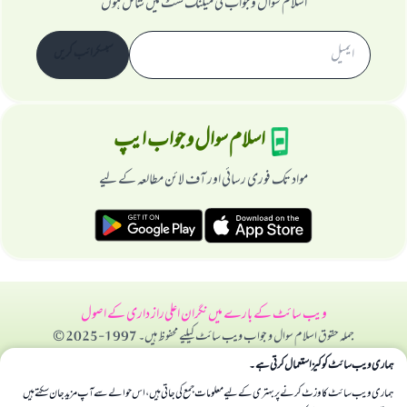
اسلام سوال و جواب کی میلنگ لسٹ میں شامل ہوں
سبسکرائب کریں
اسلام سوال و جواب ایپ
مواد تک فوری رسائی اور آف لائن مطالعہ کے لیے
ویب سائٹ کے بارے میں
نگران اعلی
راز داری کے اصول
جملہ حقوق اسلام سوال و جواب ویب سائٹ کیلیے محفوظ ہیں۔ 1997-2025 ©
ہماری ویب سائٹ کوکیز استعمال کرتی ہے۔
ہماری ویب سائٹ کا وزٹ کرنے پر بہتری کے لیے معلومات جمع کی جاتی ہیں، اس حوالے سے آپ مزید جان سکتے ہیں