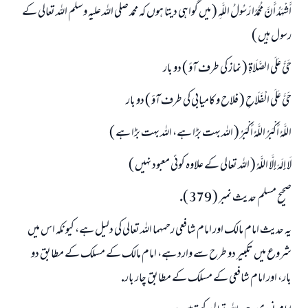
أَشْهَدُ أَنَّ مُحَمَّدًا رَسُولُ اللَّهِ ( ميں گواہى ديتا ہوں كہ محمد صلى اللہ عليہ وسلم اللہ تعالى كے
رسول ہيں )
حَيَّ عَلَى الصَّلَاةِ ( نماز كى طرف آؤ ) دو بار
حَيَّ عَلَى الْفَلَاحِ ( فلاح و كاميابى كى طرف آؤ ) دو بار
اللَّهُ أَكْبَرُ اللَّهُ أَكْبَرُ ( اللہ بہت بڑا ہے، اللہ بہت بڑا ہے )
لَا إِلَهَ إِلَّا اللَّهُ ( اللہ تعالى كے علاوہ كوئى معبود نہيں )
صحيح مسلم حديث نمبر ( 379 ).
يہ حديث امام مالك اور امام شافعى رحمہما اللہ تعالى كى دليل ہے، كيونكہ اس ميں
شروع ميں تكبير دو طرح سے وارد ہے، امام مالك كے مسلك كے مطابق دو
بار، اور امام شافعى كے مسلك كے مطابق چار بار.