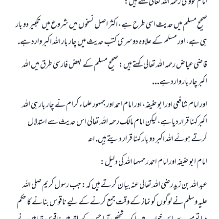
امام نووى رحمہ اللہ تعالى كہتے ہيں:
صحيح مسلم ميں حديث اسى طرح ہے، اكثر اصل نسخوں ميں شروع ميں تكبير دو بار
ہى ہے، اور مسلم كے علاوہ دوسرى كتب حديث ميں چار بار اللہ اكبر وارد ہے.
قاضى عياض رحمہ اللہ تعالى كہتے ہيں: صحيح مسلم كے بعض فارسى طرق ميں اللہ
اكبر چار بار وارد ہے...
اور امام شافعى اور ابو حنيفہ، اور امام احمد اور جمہور علماء كرام نے چار بار ہى اللہ
اكبركہنا قرار ديا ہے، ليكن امام مالك رحمہ اللہ تعالى اس حديث سے استدلال
كرتے ہوئے اللہ اكبر دو بار كہنا قرار ديتے ہيں. اھـ
امام ابو حنيفہ اور امام احمد رحمہما اللہ كى دليل:
عبد اللہ بن زيد رضى اللہ تعالى عنہ بيان كرتے ہيں كہ: جب رسول كريم صلى اللہ
عليہ وسلم نے لوگوں كو نماز كے وقت جمع كرنے كے ليے ناقوس بنانے كا حكم