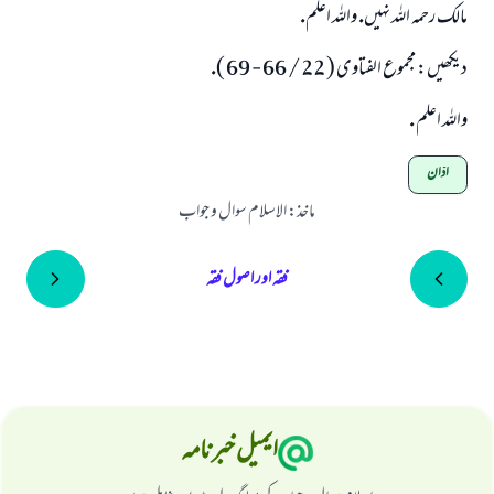
مالك رحمہ اللہ نہيں. واللہ اعلم.
ديكھيں: مجموع الفتاوى ( 22 / 66 - 69 ).
واللہ اعلم .
اذان
ماخذ
:
الاسلام سوال و جواب
فقہ اور اصول فقہ
ایمیل خبرنامہ