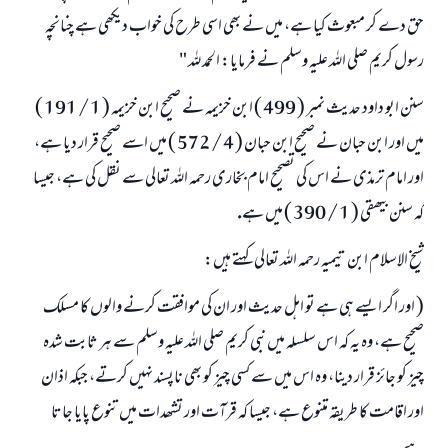
حق دے كر مبعوث كيا ہے، ميں نے بھى اسى طرح كى خواب ديكھى ہے چنانچہ
رسول كريم صلى اللہ عليہ وسلم نے فرمايا: الحمد للہ "
سنن ابو داود حديث نمبر ( 499 ) ابن خزيمہ نے صحيح ابن خزيمہ ( 1 / 191 )
ميں اور ابن حبان نے صحيح ابن حبان ( 4 / 572 ) ميں اسے صحيح قرار ديا ہے،
اور امام ترمذى نے اس كى تصحيح امام بخارى رحمہ اللہ تعالى سے نقل كى ہے، جيسا
كہ سنن بيھقى ( 1 / 390 ) ميں ہے.
شيخ الاسلام ابن تيميہ رحمہ اللہ تعالى كہتے ہيں:
( اور اگر ايسے ہى ہے تو اہل حديث اور ان كى موافقت كرنے والوں كا مسلك
صحيح ہے، وہ يہ كہ اس سلسلہ ميں نبى كريم صلى اللہ عليہ وسلم سے ہر ثابت شدہ
چيز كو جائز قرار دينا، وہ اس ميں سے كسى چيز كو بھى ناپسند نہيں كرتے، جبكہ اذان
اور اقامت كا طريقہ متنوع ہے، جيسا كہ قرآت اور تشھدات ميں تنوع پايا جاتا