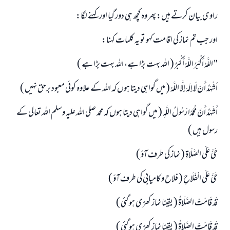
راوى بيان كرتے ہيں: پھر وہ كچھ ہى دور گيا اور كہنے لگا:
اور جب تم نماز كى اقامت كہو تو يہ كلمات كہنا:
" اللَّهُ أَكْبَرُ اللَّهُ أَكْبَرُ ( اللہ بہت بڑا ہے، اللہ بہت بڑا ہے )
َأشْهَدُ أَنْ لَا إِلَهَ إِلَّا اللَّهُ ( ميں گواہى ديتا ہوں كہ اللہ كے علاوہ كوئى معبود برحق نہيں )
أَشْهَدُ أَنَّ مُحَمَّدًا رَسُولُ اللَّهِ ( ميں گواہى ديتا ہوں كہ محمد صلى اللہ عليہ وسلم اللہ تعالى كے
رسول ہيں )
حَيَّ عَلَى الصَّلَاةِ ( نماز كى طرف آؤ )
حَيَّ عَلَى الْفَلَاحِ ( فلاح و كاميابى كى طرف آؤ )
قَدْ قَامَتْ الصَّلَاةُ ( يقينا نماز كھڑى ہو گئى )
قَدْ قَامَتْ الصَّلاةُ ( يقينا نماز كھڑى ہو گئى )