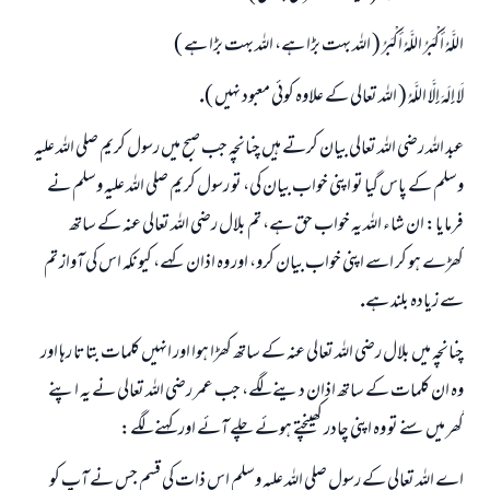
اللَّهُ أَكْبَرُ اللَّهُ أَكْبَرُ ( اللہ بہت بڑا ہے، اللہ بہت بڑا ہے )
لَا إِلَهَ إِلَّا اللَّهُ ( اللہ تعالى كے علاوہ كوئى معبود نہيں ).
عبد اللہ رضى اللہ تعالى بيان كرتے ہيں چنانچہ جب صبح ميں رسول كريم صلى اللہ عليہ
وسلم كے پاس گيا تو اپنى خواب بيان كى، تو رسول كريم صلى اللہ عليہ وسلم نے
فرمايا: ان شاء اللہ يہ خواب حق ہے، تم بلال رضى اللہ تعالى عنہ كے ساتھ
كھڑے ہو كر اسے اپنى خواب بيان كرو، اور وہ اذان كہے، كيونكہ اس كى آواز تم
سے زيادہ بلند ہے.
چنانچہ ميں بلال رضى اللہ تعالى عنہ كے ساتھ كھڑا ہوا اور انہيں كلمات بتاتا رہا اور
وہ ان كلمات كے ساتھ اذان دينے لگے، جب عمر رضى اللہ تعالى نے يہ اپنے
گھر ميں سنے تو وہ اپنى چادر كھينچتے ہوئے چلے آئے اور كہنے لگے:
اے اللہ تعالى كے رسول صلى اللہ عليہ وسلم اس ذات كى قسم جس نے آپ كو