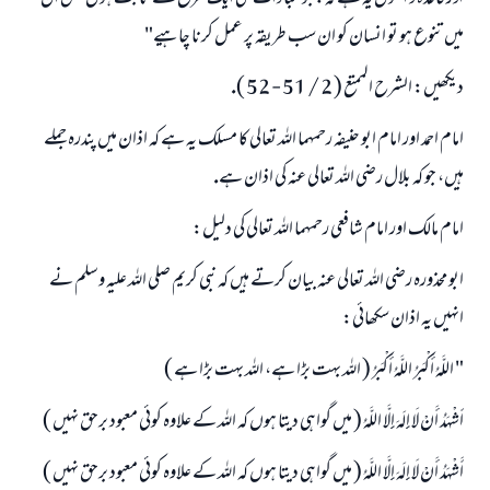
ميں تنوع ہو تو انسان كو ان سب طريقہ پر عمل كرنا چاہيے"
ديكھيں: الشرح الممتع ( 2 / 51 - 52 ).
امام احمد اور امام ابو حنيفہ رحمہما اللہ تعالى كا مسلك يہ ہے كہ اذان ميں پندرہ جملے
ہيں، جو كہ بلال رضى اللہ تعالى عنہ كى اذان ہے.
امام مالك اور امام شافعى رحمہما اللہ تعالى كى دليل:
ابو محذورہ رضى اللہ تعالى عنہ بيان كرتے ہيں كہ نبى كريم صلى اللہ عليہ وسلم نے
انہيں يہ اذان سكھائى:
" اللَّهُ أَكْبَرُ اللَّهُ أَكْبَرُ ( اللہ بہت بڑا ہے، اللہ بہت بڑا ہے )
َأشْهَدُ أَنْ لَا إِلَهَ إِلَّا اللَّهُ ( ميں گواہى ديتا ہوں كہ اللہ كے علاوہ كوئى معبود برحق نہيں )
أَشْهَدُ أَنْ لَا إِلَهَ إِلَّا اللَّهُ ( ميں گواہى ديتا ہوں كہ اللہ كے علاوہ كوئى معبود برحق نہيں )