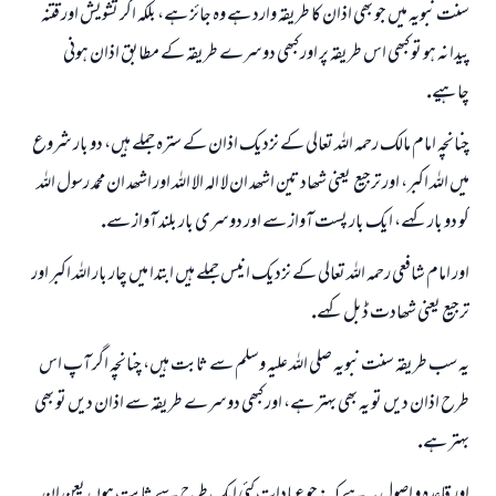
سنت نبويہ ميں جو بھى اذان كا طريقہ وارد ہے وہ جائز ہے، بلكہ اگر تشويش اور قتنہ
پيدا نہ ہو تو كبھى اس طريقہ پر اور كبھى دوسرے طريقہ كے مطابق اذان ہونى
چاہيے.
چنانچہ امام مالك رحمہ اللہ تعالى كے نزديك اذان كے سترہ جملے ہيں، دو بار شروع
ميں اللہ اكبر، اور ترجيع ـ يعنى شھادتين اشھد ان لا الہ الا اللہ اور اشھد ان محمد رسول اللہ
كو دو بار كہے، ايك بار پست آواز سے اور دوسرى بار بلند آواز سےـ.
اور امام شافعى رحمہ اللہ تعالى كے نزديك انيس جملے ہيں ابتدا ميں چار بار اللہ اكبر اور
ترجيع يعنى شھادت ڈبل كہے.
يہ سب طريقہ سنت نبويہ صلى اللہ عليہ وسلم سے ثابت ہيں، چنانچہ اگر آپ اس
طرح اذان ديں تو يہ بھى بہتر ہے، اور كبھى دوسرے طريقہ سے اذان ديں تو بھى
بہتر ہے.
اور قاعدہ و اصول يہ ہے كہ: جو عبادات كئى ايك طرح سے ثابت ہوں يعن ان