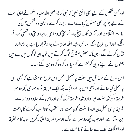
ہے.
اور كسى شخص كے ليے بھى لائق نہيں كہ نبى كريم صلى اللہ عليہ وسلم نے اپنى امت
كے ليے جو كچھ بھى مسنون كيا ہے اسے ناپسند كرے، ليكن وہ شخص جس كى
حالت اختلاف اور تقرقہ تك پہنچ جائے حتى كہ وہ اسى بنا پر دوستى و دشمنى كرنے
لگے، اور اس طرح كے مسائل جسے اللہ تعالى نے جائز قرار ديا ہے پر لڑنا اور
قتال كرنے لگے، جيسا كہ بعض مشرقى لوگ كرتے ہيں تو يہ ان لوگوں ميں سے ہيں
جنہوں نے اپنے دين كو ٹكڑے كر ديا اور گروہ گروہ بن گئے، ....
اس طرح كے مسائل ميں سنت پر مكمل عمل اس طرح ہو سكتا ہے كہ كبھى اس
پر عمل كيا جائے اور كبھى اس پر، اور ايك جگہ ايك طريقہ تو دوسرى جگہ دوسرا
طريقہ؛ كيونكہ سنت ميں وارد شدہ طريقہ ترك كرنا اور اس كے علاوہ دوسرے
طريقہ پر ہى عمل پيرا رہنا سنت كو بدعت اور مستحب كو واجب كرنے كا باعث
بن سكتا ہے، اور جب كچھ دوسرے لوگ دوسرا طريقہ اختيار كريں تو يہ كام تفرقہ
اور اختلاف تك لے جانے كا باعث ہے.