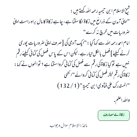
شیخ الاسلام ابن تیمیہ رحمہ اللہ کہتے ہیں:
"اپنی آمدن کے ذرائع میں زکاۃ لگا سکتا ہے، چاہے زکاۃ کا مال براہ راست اپنی
ضروریات میں خرچ نہ کرے"
امام احمد رحمہ اللہ سے کہا گیا: "ایک آدمی کی [صرف اپنی ضروریات پوری
کرنے کیلئے]فصل بالکل تیار ہے، لیکن اس کے پاس فصل کی کٹائی کیلئے رقم
نہیں ہے تو کیا زکاۃ کی رقم سے فصل کی کٹائی کروا سکتا ہے؟ تو انہوں نے کہا:
زکاۃ کی رقم لیکر فصل کی کٹائی کروائے" انتہی
" المستدرك على فتاوى ابن تيمية " (1 / 132)
واللہ اعلم.
زکاۃ کے مصارف
ماخذ
:
الاسلام سوال و جواب