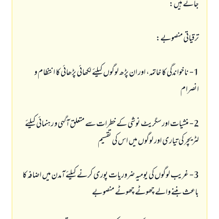
جاتے ہیں:
ترقیاتی منصوبے:
1- ناخواندگی کا خاتمہ، اور ان پڑھ لوگوں کیلئے لکھائی پڑھائی کا انتظام و
انصرام
2- منشیات اور سگریٹ نوشی کے خطرات سے متعلق آگہی و رہنمائی کیلئے
لٹریچر کی تیاری اور لوگوں میں اس کی تقسیم
3- غریب لوگوں کی یومیہ ضروریات پوری کرنے کیلئے آمدن میں اضافہ کا
باعث بننے والے چھوٹے چھوٹے منصوبے