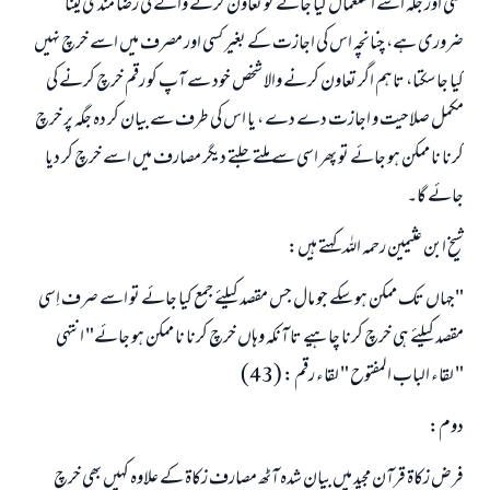
کسی اور جگہ اسے استعمال کیا جائے تو تعاون کرنے والے کی رضا مندی لینا
ضروری ہے، چنانچہ اس کی اجازت کے بغیر کسی اور مصرف میں اسے خرچ نہیں
کیا جا سکتا، تاہم اگر تعاون کرنے والا شخص خود سے آپ کو رقم خرچ کرنے کی
مکمل صلاحیت و اجازت دے دے ، یا اس کی طرف سے بیان کر دہ جگہ پر خرچ
کرنا نا ممکن ہو جائے تو پھر اسی سے ملتے جلتے دیگر مصارف میں اسے خرچ کر دیا
جائے گا۔
شیخ ابن عثیمین رحمہ اللہ کہتے ہیں:
"جہاں تک ممکن ہو سکے جو مال جس مقصد کیلئے جمع کیا جائے تو اسے صرف اِسی
مقصد کیلئے ہی خرچ کرنا چاہیے تا آنکہ وہاں خرچ کرنا نا ممکن ہو جائے" انتہی
" لقاء الباب المفتوح " لقاء رقم : (43)
دوم:
فرض زکاۃ قرآن مجید میں بیان شدہ آٹھ مصارف زکاۃ کے علاوہ کہیں بھی خرچ