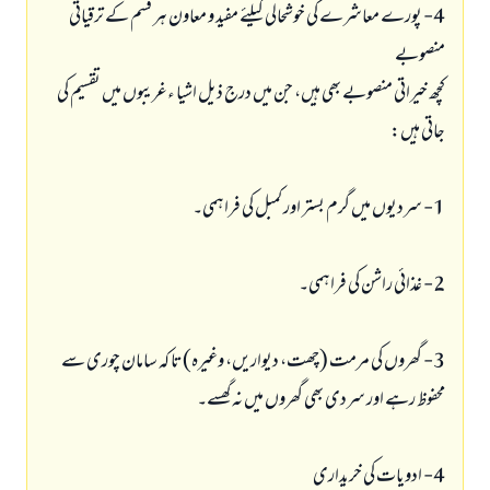
4- پورے معاشرے کی خوشحالی کیلئے مفید و معاون ہر قسم کے ترقیاتی
منصوبے
کچھ خیراتی منصوبے بھی ہیں، جن میں درج ذیل اشیا ءغریبوں میں تقسیم کی
جاتی ہیں:
1- سردیوں میں گرم بستر اور کمبل کی فراہمی۔
2- غذائی راشن کی فراہمی۔
3- گھروں کی مرمت (چھت، دیواریں، وغیرہ)تا کہ سامان چوری سے
محفوظ رہے اور سردی بھی گھروں میں نہ گھسے۔
4- ادویات کی خریداری