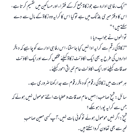
"ایک رفاہی ادارہ ہے جو زکاۃ جمع کر کے فقراء اور مساکین میں تقسیم کرتا ہے،
اس کا دفتر میری بلڈنگ میں ہے تو کیا اس کا کرایہ وہ زکاۃ کے مال سے دے
سکتے ہیں؟"
تو انہوں نے جواب دیا:
"زکاۃ کی رقم سے کرایہ ادا نہیں کیا جا سکتا، اس رفاہی ادارے کو چاہیے کہ دیگر
اداروں کی طرح یہ بھی ایک اکاؤنٹ زکاۃ کیلئے مختص کرے اور ایک اکاؤنٹ
صدقات کیلئے اور ایک اکاؤنٹ عام خیراتی امور کیلئے۔
ہر صورت میں زکاۃ کی رقوم کو دیگر رقوم سے جدا رکھنا ضروری ہے۔
سائل: شیخ صاحب! ہمیں عام صدقات و عطیات اتنے موصول نہیں ہوئے کہ
جس سے کرایہ پورا ہو سکے؟
شیخ: اگر نہیں موصول ہوئے تو کوئی بات نہیں،آپ کسی معین صاحب ِ
خیرسےبھی تعاون کروا سکتے ہیں۔