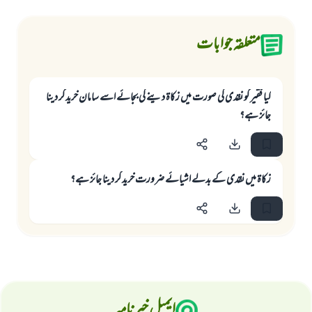
متعلقہ جوابات
كيا فقير كو نقدى كى صورت ميں زكاۃ دينے كى بجائے اسے سامان خريد كر دينا
جائز ہے؟
زکاۃ میں نقدی کے بدلے اشیائے ضرورت خرید کر دینا جائز ہے؟
ایمیل خبرنامہ