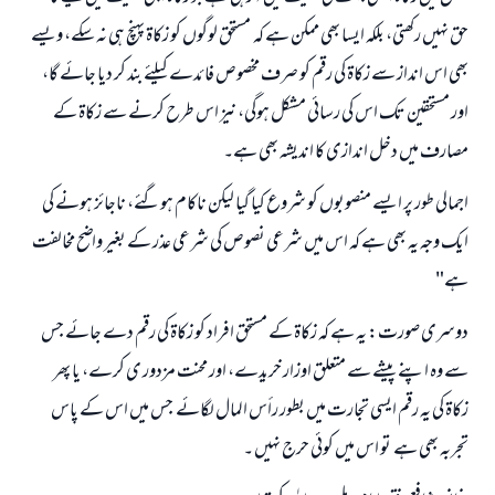
حق نہیں رکھتی، بلکہ ایسا بھی ممکن ہے کہ مستحق لوگوں کو زکاۃ پہنچ ہی نہ سکے، ویسے
بھی اس انداز سے زکاۃ کی رقم کو صرف مخصوص فائدے کیلئے بند کر دیا جائے گا،
اور مستحقین تک اس کی رسائی مشکل ہوگی، نیز اس طرح کرنے سے زکاۃ کے
مصارف میں دخل اندازی کا اندیشہ بھی ہے۔
اجمالی طور پر ایسے منصوبوں کو شروع کیا گیا لیکن ناکام ہوگئے، ناجائز ہونے کی
ایک وجہ یہ بھی ہے کہ اس میں شرعی نصوص کی شرعی عذر کے بغیر واضح مخالفت
ہے"
دوسری صورت: یہ ہے کہ زکاۃ کے مستحق افراد کو زکاۃ کی رقم دے جائے جس
سے وہ اپنے پیشے سے متعلق اوزار خریدے، اور محنت مزدور ی کرے، یا پھر
زکاۃ کی یہ رقم ایسی تجارت میں بطور رأس المال لگائے جس میں اس کے پاس
تجربہ بھی ہے تو اس میں کوئی حرج نہیں ۔