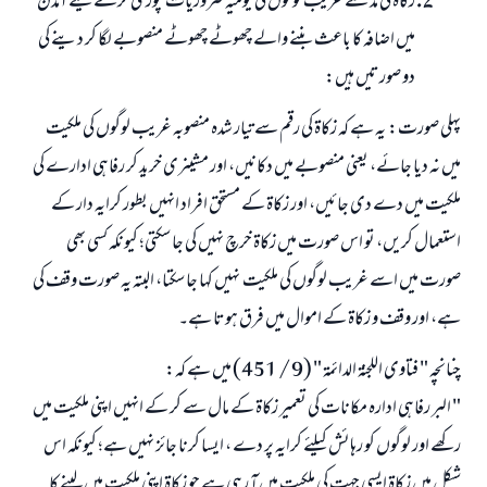
زکاۃ کی مد سے غریب لوگوں کی یومیہ ضروریات پوری کرنے کیلئے آمدن
میں اضافہ کا باعث بننے والے چھوٹے چھوٹے منصوبے لگا کر دینے کی
دو صورتیں ہیں:
پہلی صورت: یہ ہے کہ زکاۃ کی رقم سے تیار شدہ منصوبہ غریب لوگوں کی ملکیت
میں نہ دیا جائے، یعنی منصوبے میں دکانیں، اور مشینری خرید کر رفاہی ادارے کی
ملکیت میں دے دی جائیں، اور زکاۃ کے مستحق افراد انہیں بطور کرایہ دار کے
استعمال کریں، تو اس صورت میں زکاۃ خرچ نہیں کی جا سکتی؛ کیونکہ کسی بھی
صورت میں اسے غریب لوگوں کی ملکیت نہیں کہا جا سکتا، البتہ یہ صورت وقف کی
ہے، اور وقف و زکاۃ کے اموال میں فرق ہوتا ہے۔
چنانچہ " فتاوى اللجنة الدائمة " (9 / 451) میں ہے کہ:
" البر رفاہی ادارہ مکانات کی تعمیر زکاۃ کے مال سے کر کے انہیں اپنی ملکیت میں
رکھے اور لوگوں کو رہائش کیلئے کرایہ پر دے ، ایسا کرنا جائز نہیں ہے؛ کیونکہ اس
شکل میں زکاۃ ایسی جہت کی ملکیت میں آ رہی ہے جو زکاۃ اپنی ملکیت میں لینے کا