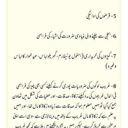
5- قرضوں کی ادائیگی
6- بجلی سے چلنے والی بنیادی ضرورت کی اشیاء کی فراہمی
7- کپڑوں کی خریداری (اسکول یونیفارم، گھریلو لباس، عید تہوار کا لباس
وغیرہ)
8- غریب لوگوں کی ضروریات پوری کرنے کیلئے کسی بھی چیز کی فراہمی
فی الحال غریبوں کی مدد کیلئے زکاۃ، صدقات، اور عطیات کی شکل میں تعاون
جمع کیا گیا تو ہمیں معلوم ہوا کہ صدقات سے زیادہ زکاۃ کا مال تھا، اور ہمیں
یہ علم ہے کہ زکاۃ کا مال غریب کے ہاتھ میں دینا لازمی ہے، وہی اسے اپنی
مرضی سے خرچ کرے، لیکن ہمیں یہ بھی دیکھنے میں ملا ہے کہ کچھ غریب