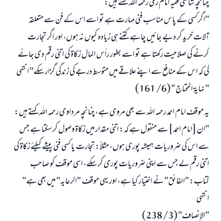
چنانچہ شافعی فقیہ امام رملی رحمہ اللہ کہتے ہیں:
"اگر کسی کے پاس مناسب فنی مہارت ہے تو اسے اس کے فن سے متعلقہ
آلات خرید کر دیے جائیں چاہے کتنے ہی زیادہ کیوں نہ ہوں، اور اگر تجارت
کرنے کی صلاحیت رکھتا ہے تو اسے بطور رأس المال زکاۃ کی اتنی رقم دی جائے
گی کہ اس کے منافع سے اپنے علاقے میں متوسط درجے کی زندگی گزار سکے" انتہی
" نهاية المحتاج " (6/ 161)
یہ موقف امام احمد رحمہ اللہ سے بھی مروی ہے، چنانچہ مرداوی رحمہ اللہ کہتے ہیں:
"ان [امام احمد ] سے منقول ہے کہ: اتنی مقدار میں زکاۃ وصول کر سکتا ہے جس
سے اس کی ضروریات ہمیشہ پوری ہوں، مثلاً: تجارت یا کسی فنی پیشے کیلئے زکاۃ کی
اتنی رقم لے جس سے اپنی ضروریات پوری کر سکے، اسی موقف کو صاحب
کتاب: "الفائق" نے اختیار کیا ہے، اور یہی موقف "الرعایہ" میں بھی ہے"
انتہی
"الإنصاف" (3/ 238)