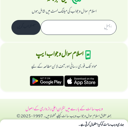
اسلام سوال و جواب کی میلنگ لسٹ میں شامل ہوں
سبسکرائب کریں
اسلام سوال و جواب ایپ
مواد تک فوری رسائی اور آف لائن مطالعہ کے لیے
ویب سائٹ کے بارے میں
نگران اعلی
راز داری کے اصول
جملہ حقوق اسلام سوال و جواب ویب سائٹ کیلیے محفوظ ہیں۔ 1997-2025 ©
ہماری ویب سائٹ کوکیز استعمال کرتی ہے۔