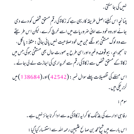
نہیں کی جا سکتی۔
چنانچہ اس کیلئے اصل طریقہ کار یہی ہے کہ زکاۃ کی رقم مستحق شخص کو دے دی
جائے اور وہ خود سے اپنی ضروریات میں اسے خرچ کرے، لیکن اس طریقے
سے وہ لوگ مستثنی ہونگے جن میں خود صلاحیت نہیں پائی جاتی : مثلاً: پاگل،
ناسمجھ بچہ، بیوقوف وغیرہ اور اسی طرح یہ صورت حال بھی مستثنی ہو گی جس میں
زکاۃ کے مستحق شخص سے زکاۃ کی رقم سے خریداری کی اجازت لے لی جائے ۔
اس مسئلے کی تفصیلات پہلے سوال نمبر: (
42542
) اور (
138684
) میں
گزر چکی ہیں۔
سوم:
رفاہی ادارے کی بلڈنگ کا کرایہ زکاۃ کی مد سے ادا کرنا جائز نہیں ہے۔
اس بارے میں شیخ محمد بن صالح عثیمین رحمہ اللہ سے استفسار کیا گیا: