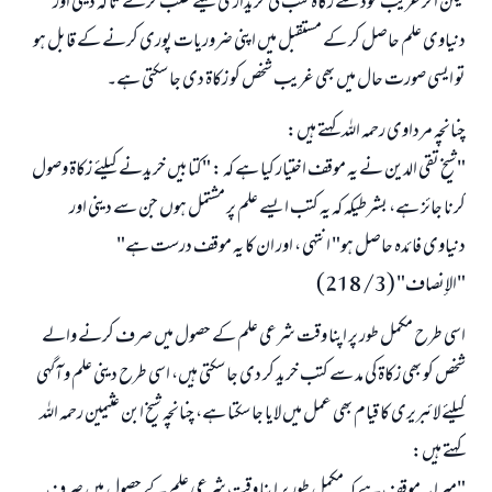
لیکن اگر غریب خود سے زکاۃ کتب کی خریداری کیلئے طلب کرے تا کہ دینی اور
دنیاوی علم حاصل کر کے مستقبل میں اپنی ضروریات پوری کرنے کے قابل ہو
تو ایسی صورت حال میں بھی غریب شخص کو زکاۃ دی جا سکتی ہے۔
چنانچہ مرداوی رحمہ اللہ کہتے ہیں:
"شیخ تقی الدین نے یہ موقف اختیار کیا ہے کہ : "کتابیں خریدنے کیلئے زکاۃ وصول
کرنا جائز ہے، بشرطیکہ کہ یہ کتب ایسے علم پر مشتمل ہوں جن سے دینی اور
دنیاوی فائدہ حاصل ہو" انتہی ، اور ان کا یہ موقف درست ہے"
"الإنصاف" (3/ 218)
اسی طرح مکمل طور پر اپنا وقت شرعی علم کے حصول میں صرف کرنے والے
شخص کو بھی زکاۃ کی مد سے کتب خرید کر دی جا سکتی ہیں، اسی طرح دینی علم و آگہی
کیلئے لائبریری کا قیام بھی عمل میں لایا جا سکتا ہے، چنانچہ شیخ ابن عثیمین رحمہ اللہ
کہتے ہیں:
"میرا یہ موقف ہے کہ مکمل طور پر اپنا وقت شرعی علم کے حصول میں صرف