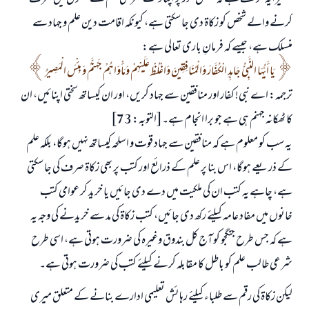
کرنے والے شخص کو زکاۃ دی جا سکتی ہے، کیونکہ اقامت دین علم و جہاد سے
منسلک ہے، جیسے کہ فرمانِ باری تعالی ہے:
يَا أَيُّهَا النَّبِيُّ جَاهِدِ الْكُفَّارَ وَالْمُنَافِقِينَ وَاغْلُظْ عَلَيْهِمْ وَمَأْوَاهُمْ جَهَنَّمُ وَبِئْسَ الْمَصِيرُ
ترجمہ: اے نبی! کفار اور منافقین سے جہاد کریں، اور ان کیساتھ سختی اپنائیں، ان
کا ٹھکانہ جہنم ہی ہے جو برا انجام ہے۔[التوبہ: 73]
یہ سب کو معلوم ہے کہ منافقین سے جہاد قوت و اسلحہ کیساتھ نہیں ہوگا، بلکہ علم
کے ذریعے ہوگا، اس بنا پر علم کے ذرائع اور کتب پر بھی زکاۃ صرف کی جا سکتی
ہے، چاہے یہ کتب ان کی ملکیت میں دے دی جائیں یا خرید کر عوامی کتب
خانوں میں مفاد عامہ کیلئے رکھ دی جائیں، کتب زکاۃ کی مد سے خریدنے کی وجہ یہ
ہے کہ جس طرح جنگجو کو آج کل بندوق وغیرہ کی ضرورت ہوتی ہے، اسی طرح
شرعی طالب علم کو باطل کا مقابلہ کرنے کیلئے کتب کی ضرورت ہوتی ہے۔
لیکن زکاۃ کی رقم سے طلباء کیلئے رہائش تعلیمی ادارے بنانے کے متعلق میری