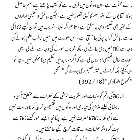
رائے مختلف ہے، ان دونوں میں فرق یہ ہے کہ کتب پڑھنے سے علم حاصل
ہوگا، کتابوں کے بغیر علم کا کوئی تصور نہیں ہے، لیکن رہائش و تعلیمی اداروں
کے بغیر بھی تعلیم دی جا سکتی ہے، تاہم اگر طلباء غریب ہیں تو ان کیلئے زکاۃ کی
مد سے رہائش کرایہ پر لی جا سکتی ہے، اس صورت میں انہیں طالب علم ہونے کی
وجہ سے زکاۃ نہیں دی جائے گی ، بلکہ غریب ہونے کی وجہ سے ملے گی، یہی
صورت حال تعلیمی اداروں کی ہے کہ اگر مساجد میں تعلیم دینا ممکن نہیں ہے تو
ان کیلئے جگہ کرائے پر لیکر تعلیم دی جائے گی" انتہی
"مجموع الفتاوى" (18/ 392)
زکاۃ کی رقم کو منشیات اور سگریٹ نوشی کے خطرات سے متعلق آگہی و
رہنمائی کیلئے لٹریچر کی تیاری اور لوگوں میں تقسیم پر خرچ کرنا درست نہیں
ہے؛ کیونکہ یہ زکاۃ کا مصرف نہیں ہے، چنانچہ ایسے امور کیلئے زکاۃ سے
ہٹ کر دیگر عطیات و صدقات خرچ کیے جا سکتے ہیں۔