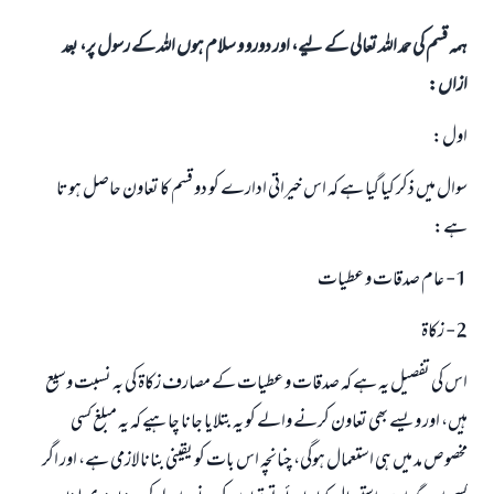
ہمہ قسم کی حمد اللہ تعالی کے لیے، اور دورو و سلام ہوں اللہ کے رسول پر، بعد
ازاں:
اول:
سوال میں ذکر کیا گیا ہے کہ اس خیراتی ادارے کو دو قسم کا تعاون حاصل ہوتا
ہے:
1- عام صدقات و عطیات
2- زکاۃ
اس کی تفصیل یہ ہے کہ صدقات و عطیات کے مصارف زکاۃ کی بہ نسبت وسیع
ہیں، اور ویسے بھی تعاون کرنے والے کو یہ بتلایا جانا چاہیے کہ یہ مبلغ کسی
مخصوص مد میں ہی استعمال ہوگی، چنانچہ اس بات کو یقینی بنانا لازمی ہے، اور اگر