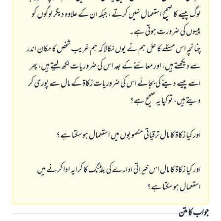
لوگ پیسے کا صحیح استعمال نہیں کرتے ، جبکہ ان کے علاوہ دیگر لوگوں کو
پیسوں کی ضرورت ہوتی ہے۔
چنانچہ اس مسئلے کا حل ہم نے یوں نکالا کہ ہم غریب شخص کا مکان اندر
سے دیکھتے ہیں، اور معائنے کے بعد اس کی ضروریات لکھ لیتے ہیں، پھر
اسے پیسے دینے کی بجائے اس کی ضروریات زکاۃ کے مال سے پوری کر
دیتے ہیں، تو کیا یہ صحیح ہے؟
اور کیا زکاۃ کا مال ترقیاتی منصوبوں میں استعمال ہو سکتا ہے؟
اور کیا زکاۃ کا مال اس خیراتی ادارے کی بلڈنگ کا کرایہ ادا کرنے میں
استعمال ہو سکتا ہے؟
جواب کا متن