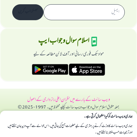
سبسکرائب کریں
اسلام سوال و جواب ایپ
مواد تک فوری رسائی اور آف لائن مطالعہ کے لیے
ویب سائٹ کے بارے میں
نگران اعلی
راز داری کے اصول
جملہ حقوق اسلام سوال و جواب ویب سائٹ کیلیے محفوظ ہیں۔ 1997-2025 ©
ہماری ویب سائٹ کوکیز استعمال کرتی ہے۔
ہماری ویب سائٹ کا وزٹ کرنے پر بہتری کے لیے معلومات جمع کی جاتی ہیں، اس حوالے سے آپ مزید جان سکتے ہیں
اور ترتیبات حسب منشا بنا سکتے ہیں۔