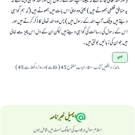
( اور اللہ تعالی جانتا ہے کہ یقینا آپ اللہ کے رسول ہیں اور اللہ گواہی دیتا ہے کہ
یہ منافق قطعی جھوٹے ہیں ) یعنی وہ اپنی اس بات میں جھوٹے ہیں ( کہ ہم گواہی
دیتے ہیں بیشک آپ اللہ کے رسول ہیں ) پس وہ اللہ تعالی کا ذکر کرتے ہیں اور
اس کے رسول کی رسالت کی گواہی دیتے ہیں لیکن ان کے دل اس چیز سے خالی
ہیں جو ان کی زبانیں بولتی ہیں .
توحید
ماخذ
:
دیکھیں کتاب : لقاء الباب مفتوح 45 ( ملاقات کا دروازہ کھلا ہے 45 )
ایمیل خبرنامہ
اسلام سوال و جواب کی میلنگ لسٹ میں شامل ہوں