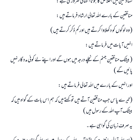
شہادتین میں اخلاص کا ہونا انتہائی ضروری ہے :
منافقین کے بارے اللہ تعالی ارشاد فرماتے ہیں :
( وہ لوگوں کو دکھلاوا کرتے ہیں اور کم ذکر کرتے ہیں )
انہیں آیات میں فرماتے ہیں :
( بیشک منافقین جہنم کے نچلے درجہ میں ہوں گے اور اپنے لۓ کوئی مدد گار نہیں
پائیں گے )
اور انہیں کے بارے میں اللہ تعالی فرماتے ہیں :
( تیرے پاس جب منافقین آتے ہیں تو کہتے ہیں کہ ہم اس بات کے گواہ ہیں کہ
بیشک آپ اللہ کے رسول ہیں )
یہ صرف زبان کی گواہی ہے ۔