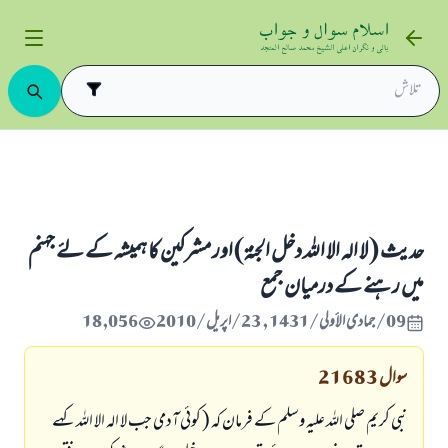
ۃ) اور مشرکین کا ہمیشہ کے لۓ جہنم میں رہنے کے درمیان جمع
حدیث ( لا الہ الا اللہ دخل الجنۃ) اور مشرکین کا ہمیشہ کے لۓ جہنم
میں رہنے کے درمیان جمع
09/جمادى الأولى/1431 , 23/اپریل/2010
18,056
سوال
21683
نبی کریم صلی اللہ علیہ وسلم کے فرمان کہ ( کوئی آدمی جب لا الہ الا اللہ کہے