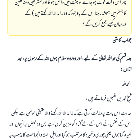
پھر اس وقت فوت ہو جائے تو جنت میں داخل ہو گا اور مشرکین ومنافقین
کا جہنم میں ہمیشہ رہنا اس کے باوجود کہ وہ لا الہ الا اللہ کہتے ہیں ) کے
درمیان کیسے جمع کریں گے؟
جواب کا متن
ہمہ قسم کی حمد اللہ تعالی کے لیے، اور دورو و سلام ہوں اللہ کے رسول پر، بعد
ازاں:
الحمدللہ
شیخ محمد بن عثیمین فرماتے ہیں :
حدیث اس بات پر دلالت کرتی ہے کہ لا الہ الا اللہ کہنے والا حقیقی مومن ہے لیکن
اس کے نفس نے اس کے لۓ گناہ کو مزین کر دیا ہے پس وہ بعض برائیوں اور
کبیرہ گناہوں یعنی چوری وغیرہ کا مرتکب ہو گیا اور اہل السنۃ والجماعت کا مذہب یہ