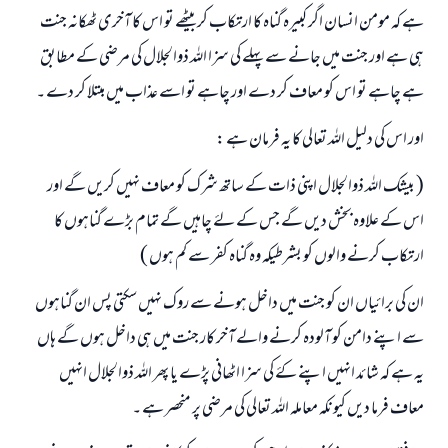
ہے کہ مومن انسان اگر کبیرہ گناہ کا ارتکاب کر بیٹھے تو اس کا آخری ٹھکانہ جنت
ہی ہے اور جنت میں جانے سے پہلے کی سزا اللہ ذوالجلال کی مرضی کے مطابق
ہے چاہے تو اس کو معاف کر دے اور چاہے تو اسے عذاب میں مبتلا کر دے ۔
اور اس کی دلیل اللہ تعالی کا یہ فرمان ہے :
( بیشک اللہ ذوالجلال اپنی ذات کے ساتھ شرک کو معاف نہیں کریں گے اور
اس کے علاوہ بخش دیں گے جس کے لۓ چاہیں گے تمام بڑے گناہوں کا
ارتکاب کرنے والوں کو بشرطیکہ وہ گناہ کفر سے کم ہوں )
ان کی برائیاں ان کو جنت میں داخل ہونے سے روک نہیں سکتی پس ان گناہوں
سے اپنے دامن کو آلودہ کرنے والے آخر کار جنت میں ہی داخل ہوں گے ہاں
یہ ہے کہ شائد انہیں اپنے کۓ کی سزا اٹھانی پڑے یا پھر اللہ ذوالجلال انہیں
معاف فرما دیں کیونکہ معاملہ اللہ تعالی کی مرضی پر منحصر ہے ۔