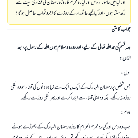
اور كيا ميں عاشوراء دس اور گيارہ محرم كا روزہ رمضان كى قضاء كى نيت سے
ركھ سكتا ہوں، اور كيا مجھے عاشوراء كے روزے كا اجروثواب حاصل ہو گا ؟
جواب کا متن
ہمہ قسم کی حمد اللہ تعالی کے لیے، اور دورو و سلام ہوں اللہ کے رسول پر، بعد
ازاں:
اول:
جس شخص پر رمضان المبارك كے ايك يا ايك سے زيادہ دنوں كى قضاء ہو وہ نفلى
روزہ نہ ركھے، بلكہ وہ اپنى قضاء سے ابتدا كرے اور پھر نفلى روزے ركھے.
دوم:
جب وہ دس اور گيارہ محرم الحرام كا روزہ رمضان المبارك كے چھوڑے ہوئے