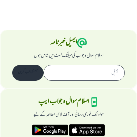
ایمیل خبرنامہ
اسلام سوال و جواب کی میلنگ لسٹ میں شامل ہوں
سبسکرائب کریں
اسلام سوال و جواب ایپ
مواد تک فوری رسائی اور آف لائن مطالعہ کے لیے