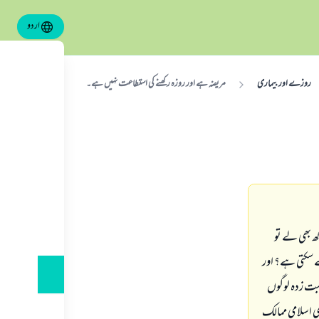
اردو
روزے اور بیماری
مریضہ ہے اور روزہ رکھنے کی استطاعت نہیں ہے۔
کھ بھی لے تو
دے سکتی ہے؟ اور
یبت زدہ لوگوں
ی اسلامی ممالک