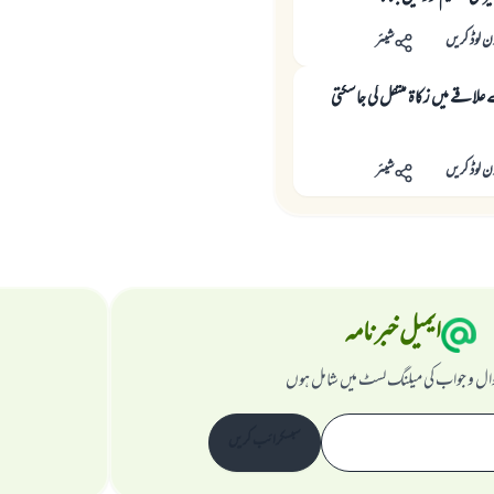
ن لوڈ کریں
شیئر
قے میں زکاۃ منتقل کی جاسکتی
ن لوڈ کریں
شیئر
ایمیل خبرنامہ
ال و جواب کی میلنگ لسٹ میں شامل ہوں
سبسکرائب کریں