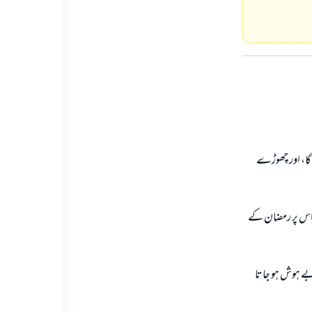
 گا، اور چھوڑے
کہ اس پر رمضان کے
 بے ہوش ہو جاتا