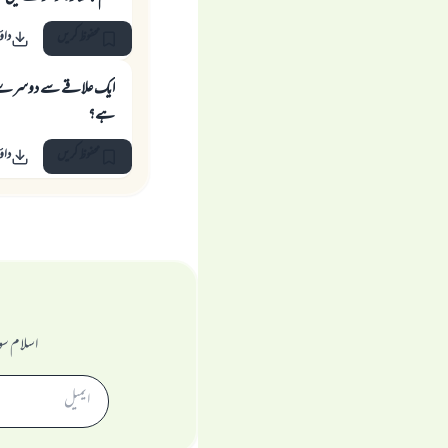
محفوظ کریں
داؤ
ایک علاقے سے دوسرے علا
ہے؟
محفوظ کریں
داؤ
اسلام سو