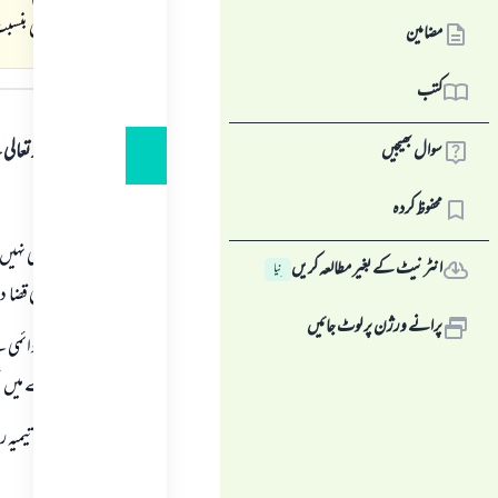
کے لوگوں کی بنسب
مضامین
جواب کا متن
کتب
ہمہ قسم کی حمد اللہ تع
سوال بھیجیں
اول:
محفوظ کردہ
اگر یہ مرض دائمی نہی
انٹرنیٹ کے بغیر مطالعہ کریں
نِیا
ہوئے روزوں کی قضا دی
پرانے ورژن پر لوٹ جائیں
اور اگر یہ مرض دائمی 
ہر دن کے بدلے میں ای
شیخ الاسلام ابن تیمیہ
ہے: