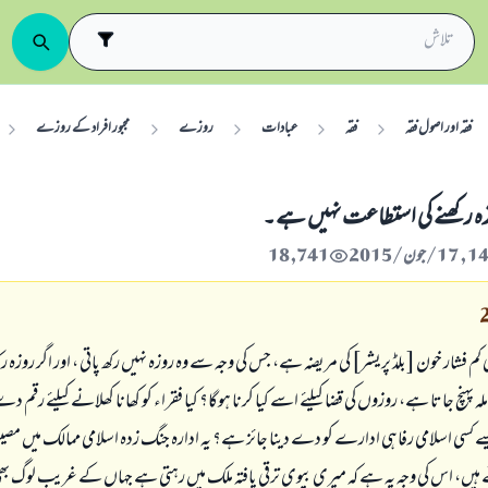
فقہ اور اصول فقہ
فقہ
عبادات
روزے
مجبور افراد کے روزے
زہ رکھنے کی استطاعت نہیں ہے۔
18,741
 فشار خون [بلڈ پریشر] کی مریضہ ہے، جس کی وجہ سے وہ روزہ نہیں رکھ پاتی ، اور اگر روزہ ر
ہنچ جاتا ہے، روزوں کی قضا کیلئے اسے کیا کرنا ہوگا؟ کیا فقراء کو کھانا کھلانے کیلئے رقم 
پیسے کسی اسلامی رفاہی ادارے کو دے دینا جائز ہے؟ یہ ادارہ جنگ زدہ اسلامی ممالک میں مص
ے ہیں، اس کی وجہ یہ ہے کہ میری بیوی ترقی یافتہ ملک میں رہتی ہے جہاں کے غریب لوگ بھ