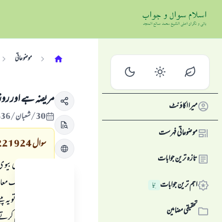
موضوعاتی
مریضہ ہے اور رو
میرا اکاؤنٹ
30/شعبان/1436 , 17/جون/2015
موضوعاتی فہرست
سوال
221924
تازہ ترین جوابات
سوال: میری بیوی کم
بے ہوشی تک معاملہ پ
اہم ترین جوابات
نِیا
اگر ایسا ہے تو یہ 
تحقیقی مضامین
کو امداد فراہم کرت