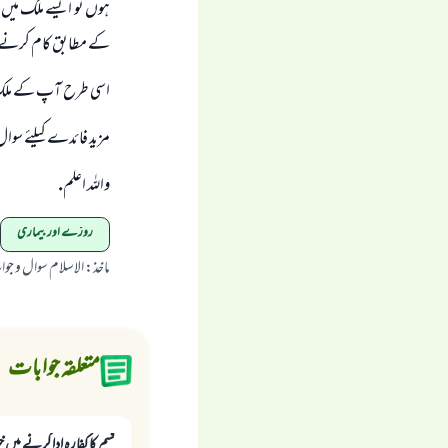
ہوں تو ایسے ملک میں تق
کے مطابق کام کرنے ک
اسی طرح آپ کے ملک کی
مزید فائدے کیلئے سوال
واللہ اعلم.
روزے اور بیماری
ماخذ
:
الاسلام سوال و جو
متعلقہ جوابات
قسم کا کفارہ ادا کرنے میں خ