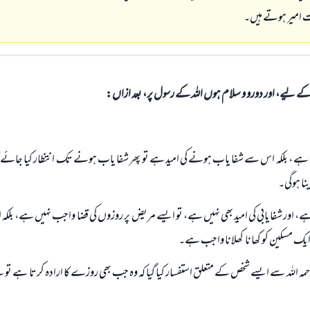
ت امیر ہوتے ہیں۔
الی کے لیے، اور دورو و سلام ہوں اللہ کے رسول پر، بعد ازاں:
ں ہے ، بلکہ اس سے شفا یاب ہونے کی امید ہے تو پھر شفا یاب ہونے تک انتظار کیا جائے
نا ہوگی۔
ہے، اور شفایابی کی امید بھی نہیں ہے، تو ایسے مریض پر روزوں کی قضا واجب نہیں ہے، بل
ک مسکین کو کھانا کھلانا واجب ہے۔
 رحمہ اللہ سے ایسے شخص کے متعلق استفسار کیا گیا کہ وہ جب بھی روزے کا ارادہ کرتا ہے تو