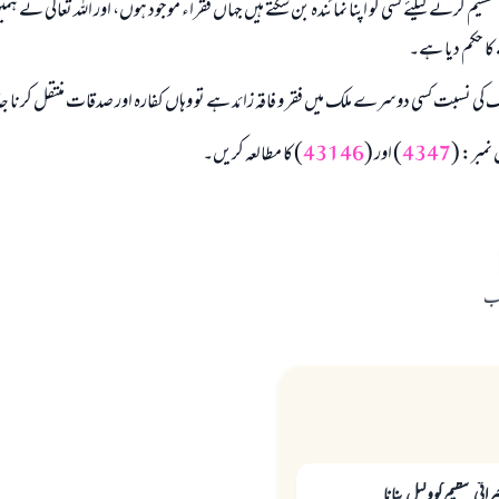
سیم کرنے کیلئے کسی کو اپنا نمائندہ بن سکتے ہیں جہاں فقراء موجود ہوں، اور اللہ تعالی نے ہ
ا حکم دیا ہے۔
 نسبت کسی دوسرے ملک میں فقر و فاقہ زائد ہے تو وہاں کفارہ اور صدقات منتقل کرنا ج
 نمبر: (
4347
) اور (
43146
) کا مطالعہ کریں۔
اب
یراتی تنظیم کووکیل بنانا