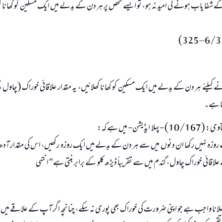
 شفا یاب ہونے کی امید نہ ہو، تو ایسے شخص پر ہر دن کے بدلے میں ایک مسکین کو کھانا ک
امت مسلمہ کے واسطے جوابات پیش کرنے کے لیے ہماری مدد کریں
رسول اللہ صلی اللہ علیہ و سلم کا فرمان ہے:
نیکی کی رہنمائی کرنے والے کو بھی نیکی کرنے والے کے برابر اجر ملتا ہے۔
(مسلم : 1893)
ے کیلئے ہر دن کے بدلے میں ایک مسکین کو کھانا کھلائیں، یہ مقدار علاقائی خوراک (چاول ، 
ابھی تعاون کریں
تا ہے۔
ڈیشن- میں ہے کہ:
زہ نہیں رکھا ان دنوں میں سے ہر دن کے بدلے میں ایک روزہ رکھیں، اس کی مقدار آدھ
ائی خوراک چاول، گندم میں سے تقریباً ڈیڑھ کلو کے برابر بنتی ہے" انتہی
کھلانا واجب ہے جو اپنی ضرورت کی خوراک بھی پوری نہ سکے، چنانچہ اگر آپ کے علاقے میں ب