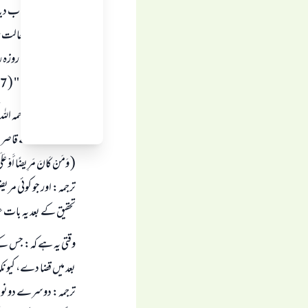
تو انہوں نے جواب دی
"اگراس وقت حالت روز
ہوجاتا ہے تو وہ روزہ 
" مجموع الفتاوى " (25/217 )
شیخ ابن عثیمین رحمہ اللہ
"روزہ رکھنے سے قاصر 
( وَمَنْ كَانَ مَرِيضًا أَوْ عَلَى س
ترجمہ: اور جو کوئی مر
تحقیق کے بعد یہ بات 
وقتی یہ ہے کہ: جس کے ش
بعد میں قضا دے، کیونکہ فرم
ترجمہ: دوسرے دونوں م