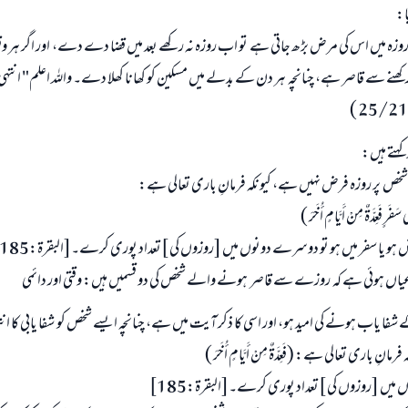
ا:
ہ میں اس کی مرض بڑھ جاتی ہے تو اب روزہ نہ رکھے بعد میں قضا دے دے، اور اگر ہر 
رکھنے سے قاصر ہے، چنانچہ ہر دن کے بدلے میں مسکین کو کھانا کھلا دے۔ واللہ اعلم" انتہی
 کہتے ہیں:
شخص پر روزہ فرض نہیں ہے، کیونکہ فرمانِ باری تعالی ہے:
َفَرٍ فَعِدَّةٌ مِنْ أَيَّامٍ أُخَرَ )
یض ہو یا سفر میں ہو تو دوسرے دونوں میں [روزوں کی ]تعداد پوری کرے۔[البقرة:185]
عیاں ہوئی ہے کہ روزے سے قاصر ہونے والے شخص کی دو قسمیں ہیں: وقتی اور دائمی
فا یاب ہونے کی امید ہو، اور اسی کا ذکر آیت میں ہے، چنانچہ ایسے شخص کو شفا یابی کا انتظ
انِ باری تعالی ہے: (فَعِدَّةٌ مِنْ أَيَّامٍ أُخَرَ )
جواب نمبر 110845 نے نکاح ٹوٹنے سے بچایا۔
یں [روزوں کی ]تعداد پوری کرے۔[البقرة:185]