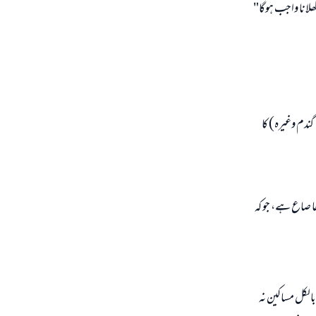
ھلانا واجب ہوگا"
گندم وغیرہ) کا
ا صاع ہے، جو کہ
الکل مساکین نہ