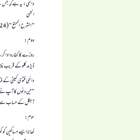
دائمی: یہ ہے کہ جس کے
انتہی
" الشرح الممتع " (6/324 – 325)
دوم:
روزے کا کفارہ ادا کرن
ڈیڑھ کلو کے قریب بن
دائمی فتوی کمیٹی کے فتاوی: (10/167) -پہلا ای
"جن دنوں کا آپ نے رو
آجکل کے حساب سے علاق
سوم:
کھانا ایسے مساکین کو 