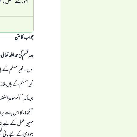
امور سے متعلق بات
جواب کا متن
ہمہ قسم کی حمد اللہ تع
اول: غیر مسلم کے ہاں
غیر مسلم کے ہاں ملاز
جیسا کہ ’’الموسوعة الفقهية‘‘ (جلد 19، ص
’’فقہاء کا اس بات پر 
معین عمل کے لیے اجرت پ
یہودی کے لیے پانی کھینچ