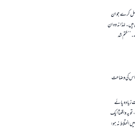
عمل کرے جو ان
۔ لہٰذا نہ وہ ان
۔‘‘ ختم شد
 کہ اس کی وضاحت
ہت زیادہ پائے
 یہ واقعتاً ایک
 اختلاط نہ ہو؛