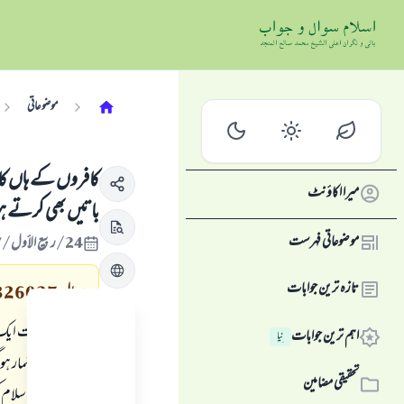
موضوعاتی
کافروں کے ہاں کام 
میرا اکاؤنٹ
باتیں بھی کرتے 
موضوعاتی فہرست
24/ربيع الأول/1447 , 16/ستمبر/2025
تازہ ترین جوابات
سوال
326027
میری ملازمت ایک ای
اہم ترین جوابات
نِیا
آمدن حرام شمار ہو 
تحقیقی مضامین
کے ذریعے اسلام کی