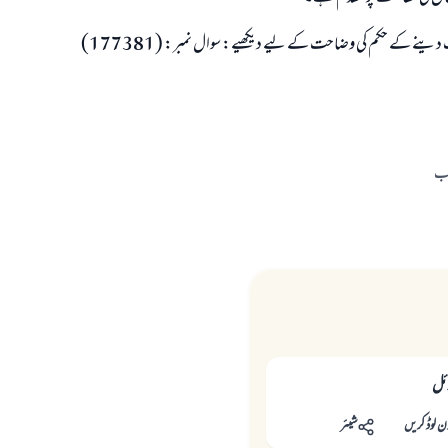
دینے کے حکم کی وضاحت کے لیے دیکھیے: سوال نمبر: (177381)
اب
ائل
ن لوڈ کریں
شیئر