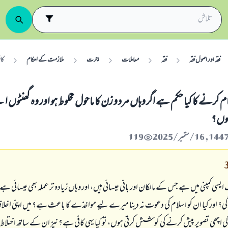
فقہ اور اصول فقہ
فقہ
معاملات
اجرت
ملازمت کے احکام
کاف
کرنے کا کیا حکم ہے اگر وہاں مرد و زن کا ماحول مخلوط ہو اور وہ گھنٹوں ا
ہوں؟
119
سی کمپنی میں ہے جس کے مالکان اور بانی عیسائی ہیں، اور وہاں زیادہ تر عملہ بھی عیسائی ہے،
گی؟ اور کیا ان کو اسلام کی دعوت نہ دینا میرے لیے مواخذے کا باعث ہے؟ میں اپنی اخلاق
 اچھی تصویر پیش کرنے کی کوشش کرتی ہوں، تو کیا یہی کافی ہے؟ نیز ان کے ساتھ اخت