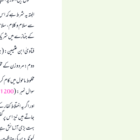
مشغول ہیں، اور یہ اپن
البتہ یہ شرط ہے کہ ا
سے سلام و کلام، سلام
کے جنازے میں شریک ہو
فتاویٰ ابن عثیمین: ( جلد 3، صفحہ 
دوم: مرد و زن کے مخل
مخلوط ماحول میں کام کر
سوال نمبر: (
1200
اور اگر یہ اختلاط کفار
جاتے ہیں نیز اس پر گف
بہت بڑی آزمائش ہے۔ ا
کیونکہ دین کی حفاظت 