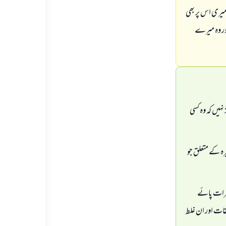
میری اس پر بھی
 اور وہ میرے
ہیں کہ وہ کسی
رہ کے متعلق جو
خطرات پائے
لقات اور ان غلط