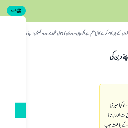
اردو
روں کے ہاں کام کرنے کا کیا حکم ہے اگر وہاں مرد و زن کا ماحول مخلوط ہو اور وہ گھنٹوں اپنے دین کی باتیں بھی کرتے
پنے دین کی
 تو کیا میری
یات اور برتاؤ
لاط کے باعث جب