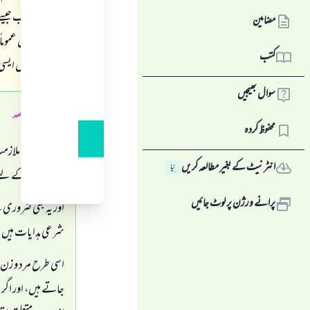
وہ اپنے مذہب جیسے 
مضامین
پکڑ ہو گی؟ میں عموم
کتب
سامنے گھنٹوں ایسی
سوال بھیجیں
جواب کا خلاصہ
محفوظ کردہ
کافر کے ہاں ملازمت
انٹرنیٹ کے بغیر مطالعہ کریں
نِیا
ایسے عمل کے لیے ک
پرانے ورژن پر لوٹ جائیں
اور یہ بھی ضروری ہ
شرعی ہدایات ہیں
اسی طرح مرد و زن ک
جاتے ہیں، اور اگر ی