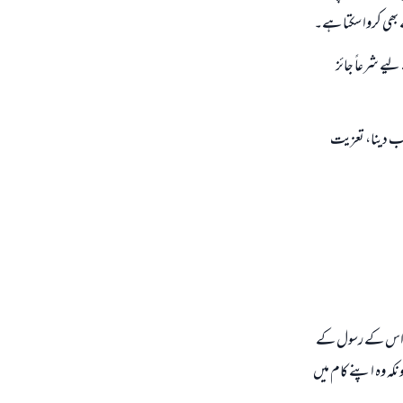
ے بھی کروا سکتا ہے۔
یے شرعاً جائز
اب دینا، تعزیت
اور اس کے رسول کے
ونکہ وہ اپنے کام میں