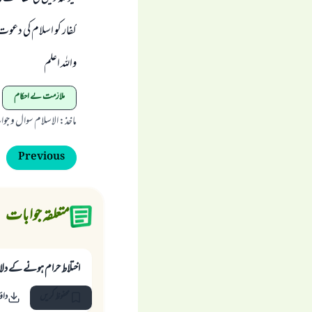
کفار کو اسلام کی دعوت 
واللہ اعلم
ملازمت کے احکام
ماخذ
:
الاسلام سوال و جو
Previous
متعلقہ جوابات
اختلاط حرام ہونے کے دل
محفوظ کریں
داؤ