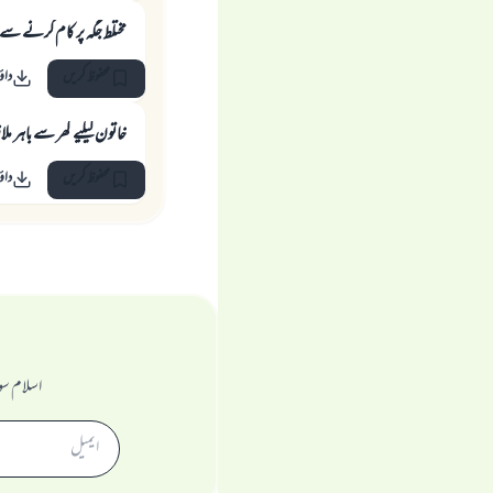
مختلط جگہ پر كام كرنے س
محفوظ کریں
داؤ
خاتون کیلیے گھر سے باہر ملازم
محفوظ کریں
داؤ
اسلام سو