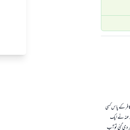
کافر کے پاس کسی
لہ عنہ نے ایک
خبر دی گئی تو آپ