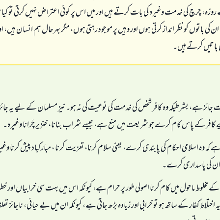
روزہ، چرچ کی خدمت وغیرہ کی بات کرتے ہیں اور میں اس پر کوئی اعتراض نہیں کرتی تو کیا 
اً ان کی باتوں کو نظر انداز کرتی ہوں اور وہیں پر موجود رہتی ہوں، مگر بہرحال ہم انسان ہیں،
 باتیں کرتے ہیں۔
 جائز ہے، بشرطیکہ وہ کافر شخص کی خدمت کی نوعیت کی نہ ہو۔ نیز مسلمان کے لیے یہ جائز ن
افر کے پاس کام کرے جو شریعت میں منع ہے، جیسے شراب بنانا، خنزیر چَرانا وغیرہ۔
ے کہ وہ اسلامی احکام کی پابندی کرے، یعنی سلام کرنا، تعزیت کرنا ، مبارکباد پیش کرنا وغی
 ان کی پاسداری کرے۔
ے مخلوط ماحول میں کام کرنا اصولی طور پر حرام ہے، کیونکہ اس میں بہت سی خرابیاں اور 
ہ اختلاط کفار کے ساتھ ہو تو خرابی اور زیادہ بڑھ جاتی ہے، کیونکہ ان میں بے حیائی، ناجائز تع