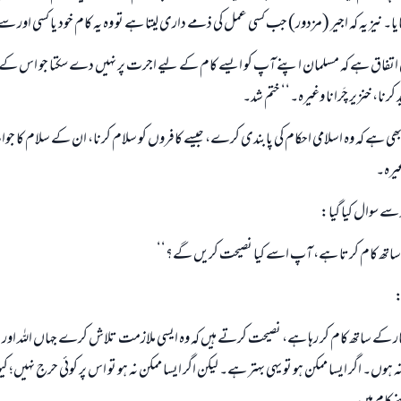
یا۔ نیز یہ کہ اجیر (مزدور) جب کسی عمل کی ذمے داری لیتا ہے تو وہ یہ کام خود یا کسی اور س
بھی اتفاق ہے کہ مسلمان اپنے آپ کو ایسے کام کے لیے اجرت پر نہیں دے سکتا جو اس کے ل
رنا، خنزیر چَرانا وغیرہ۔‘‘ ختم شد۔
ی ہے کہ وہ اسلامی احکام کی پابندی کرے، جیسے کافروں کو سلام کرنا، ان کے سلام کا جو
جواب نمبر 110845 نے نکاح ٹوٹنے سے بچایا۔
غیرہ۔
ہ سے سوال کیا گیا:
امت مسلمہ کے واسطے جوابات پیش کرنے کے لیے ہماری مدد کریں
اتھ کام کرتا ہے، آپ اسے کیا نصیحت کریں گے؟‘‘
رسول اللہ صلی اللہ علیہ و سلم کا فرمان ہے:
نیکی کی رہنمائی کرنے والے کو بھی نیکی کرنے والے کے برابر اجر ملتا ہے۔
:
(مسلم : 1893)
کفار کے ساتھ کام کر رہا ہے، نصیحت کرتے ہیں کہ وہ ایسی ملازمت تلاش کرے جہاں اللہ 
ہوں۔ اگر ایسا ممکن ہو تو یہی بہتر ہے۔ لیکن اگر ایسا ممکن نہ ہو تو اس پر کوئی حرج نہیں؛ کی
ابھی تعاون کریں