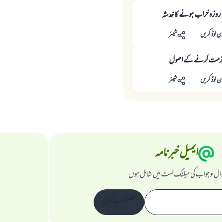
ے روزہ خراب ہونے كا خدشہ
ن لوڈ کریں
شیئر
ت کرنے کے اصول
ن لوڈ کریں
شیئر
ایمیل خبرنامہ
ال و جواب کی میلنگ لسٹ میں شامل ہوں
سبسکرائب کریں