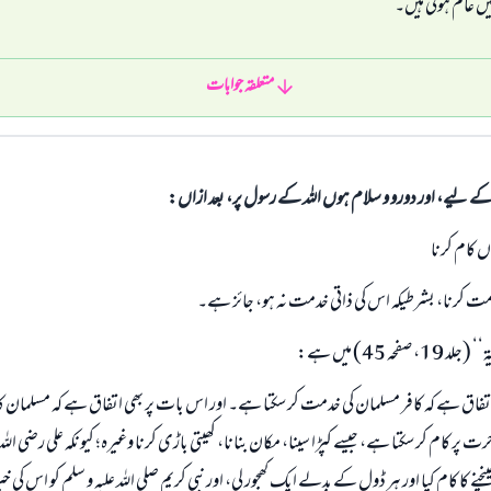
یں عام ہوتی ہیں۔
متعلقہ جوابات
الی کے لیے، اور دورو و سلام ہوں اللہ کے رسول پر، بعد ازاں:
 کام کرنا
مت کرنا، بشرطیکہ اس کی ذاتی خدمت نہ ہو، جائز ہے۔
فحہ 45) میں ہے:
اتفاق ہے کہ کافر مسلمان کی خدمت کر سکتا ہے۔ اور اس بات پر بھی اتفاق ہے کہ مسلمان 
ر کام کر سکتا ہے، جیسے کپڑا سینا، مکان بنانا، کھیتی باڑی کرنا وغیرہ؛ کیونکہ علی رضی ال
نے کا کام کیا اور ہر ڈول کے بدلے ایک کھجور لی، اور نبی کریم صلی اللہ علیہ و سلم کو اس کی 