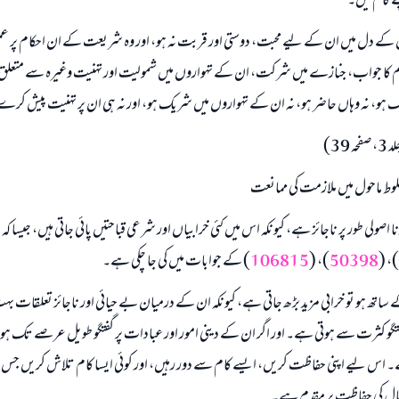
ے کام میں۔
س کے دل میں ان کے لیے محبت، دوستی اور قربت نہ ہو، اور وہ شریعت کے ان احکام پر 
 کا جواب، جنازے میں شرکت، ان کے تہواروں میں شمولیت اور تہنیت وغیرہ سے متعلق ہیں
، نہ وہاں حاضر ہو، نہ ان کے تہواروں میں شریک ہو، اور نہ ہی ان پر تہنیت پیش کرے
39)
وط ماحول میں ملازمت کی ممانعت
نا اصولی طور پر ناجائز ہے، کیونکہ اس میں کئی خرابیاں اور شرعی قباحتیں پائی جاتی ہیں، جیسا
)، (
50398
)، (
106815
) کے جوابات میں کی جا چکی ہے۔
 کے ساتھ ہو تو خرابی مزید بڑھ جاتی ہے، کیونکہ ان کے درمیان بے حیائی اور ناجائز تعلقات ب
تگو کثرت سے ہوتی ہے۔ اور اگر ان کے دینی امور اور عبادات پر گفتگو طویل عرصے تک ہو، تو
س لیے اپنی حفاظت کریں، ایسے کام سے دور رہیں، اور کوئی ایسا کام تلاش کریں جس میں
مال کی حفاظت پر مقدم ہے۔