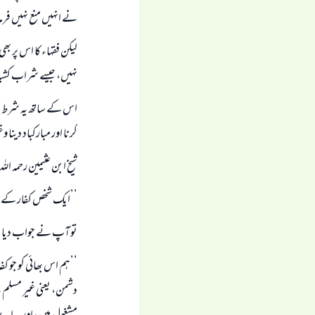
نے انہیں منع نہیں فرما
لیکن فقہاء کا اس پر 
نہیں، جیسے شراب کشید ک
اس کے ساتھ یہ شرط بھ
کرنا اور مبارکباد دینا و
شیخ ابن عثیمین رحمہ الل
’’ایک شخص کفار کے س
تو آپ نے جواب دیا
’’ہم اس بھائی کو جو 
دشمن، یعنی غیر مسلم نہ 