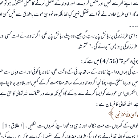
ے اپنے گھر سے کہیں اور منتقل کر دے، اور خاوند کے منتقل کرنے کا عمل مشکوک ہو تو ع
 گا، اسی طرح خاوند نے تو اسے منتقل نہیں کیا تھا بلکہ وہ خود ہی موت یا طلاق سے قبل کسی او
ے۔۔۔
: اسی طرز زندگی پر رہائش پذیر رہے گی جیسے وہ پہلے رہائش پذیر تھی، اگر خاوند نے اسے کسی اور م
ہ طرز زندگی پر واپس آ جائے گی۔" ختم شد
ة" (4/56) میں ہے کہ:
 گی جہاں وہ اپنے خاوند کے ساتھ جدائی کے وقت تھی، خاوند یا کوئی اور اسے وہاں سے نہی
ں اور جا سکتی ہے، چنانچہ اگر وہ خاوند کے ساتھ مفاہمت کر کے کہیں اور بلا وجہ جانا چاہے
ا حکمران اس عورت کو ایسا کرنے سے روکے گا؛ کیونکہ عدت در حقیقت اللہ تعالی کا حق ہے، 
 اللہ تعالی کا فرمان ہے:
تِهِنَّ وَلَا يَخْرُجْنَ
 کو ان کے گھروں سے مت نکالو، اور نہ ہی وہ خود اپنے گھروں سے نکلیں۔ [الطلاق: 1]
 بیوت کو اللہ تعالی نے بیویوں کی طرف مضاف کر کے استعمال کیا ہے جو کہ اس بات کی دلی