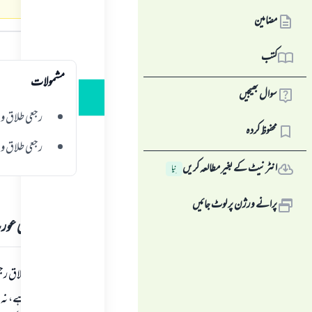
مضامین
جواب کا متن
کتب
مشمولات
سوال بھیجیں
رجعی طلاق و
محفوظ کردہ
رجعی طلاق وا
انٹرنیٹ کے بغیر مطالعہ کریں
نِیا
پرانے ورژن پر لوٹ جائیں
رجعی طلاق والی عور
جس عورت کو طلاق رجع
نکلنا جائز نہیں ہے، ن