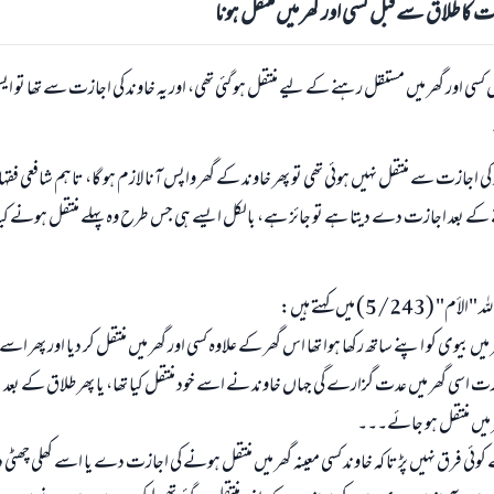
 کا طلاق سے قبل کسی اور گھر میں منتقل ہونا
سی اور گھر میں مستقل رہنے کے لیے منتقل ہو گئی تھی، اور یہ خاوند کی اجازت سے تھا تو ای
کی اجازت سے منتقل نہیں ہوئی تھی تو پھر خاوند کے گھر واپس آنا لازم ہو گا، تاہم شافعی فقہ
نے کے بعد اجازت دے دیتا ہے تو جائز ہے، بالکل ایسے ہی جس طرح وہ پہلے منتقل ہونے 
5/243) میں کہتے ہیں:
یں بیوی کو اپنے ساتھ رکھا ہوا تھا اس گھر کے علاوہ کسی اور گھر میں منتقل کر دیا اور پھر 
ورت اسی گھر میں عدت گزارے گی جہاں خاوند نے اسے خود منتقل کیا تھا، یا پھر طلاق کے بعد
میں منتقل ہو جائے۔۔۔
وئی فرق نہیں پڑتا کہ خاوند کسی معینہ گھر میں منتقل ہونے کی اجازت دے یا اسے کھلی چھ