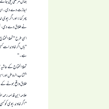
جہاں مرضی چلی جائے، یا
اجازت دے دی۔ ان تما
پھر کہا: اور اگر بیوی 
نے طلاق دے دی، تو ای
اسی طرح "تحفة المحتاج" (8/ 264) میں 
"ہاں اگر خاوند اسے کس
ہے۔"
تحفۃ المحتاج کے حاشیہ
"کتاب الروض اور اس 
طلاق واقع ہونے کے بع
علامہ ابن قدامہ رحمہ ال
"اگر خاوند بیوی کو کس