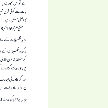
ہے تو اس عورت پر اسی
بات سے کوئی فرق نہیں پ
کا اصلی مسکن ہے ۔" خ
"المغنی" (8/169)
مزید تفصیلات کے لیے آپ : "الإنص
مذکورہ تفصیلات کے ب
اگر متعلقہ خاتون طلاق 
میں ہی عدت گزارے گ
اور اگر خاوند کی اجازت
گی، الا کہ خاوند اسے
وہاں پر اس کی عدت 3 ماہ ہو گی؛ کیونکہ جن خواتین کو حیض نہ آئے تو ان کی عدت 3 ماہ ہے۔