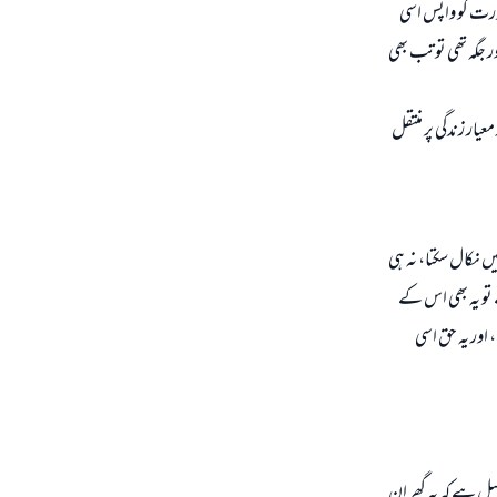
ورت کو واپس اسی
ر جگہ تھی تو تب بھی
عیار زندگی پر منتقل
ں نکال سکتا، نہ ہی
 تو یہ بھی اس کے
اور یہ حق اسی
ل ہے کہ یہ گھر ان