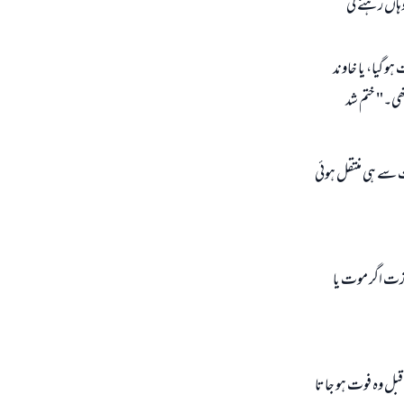
وہاں رہنے کی
و گیا، یا خاوند
ھی۔" ختم شد
ت سے ہی منتقل ہوئی
زت اگر موت یا
قبل وہ فوت ہو جاتا