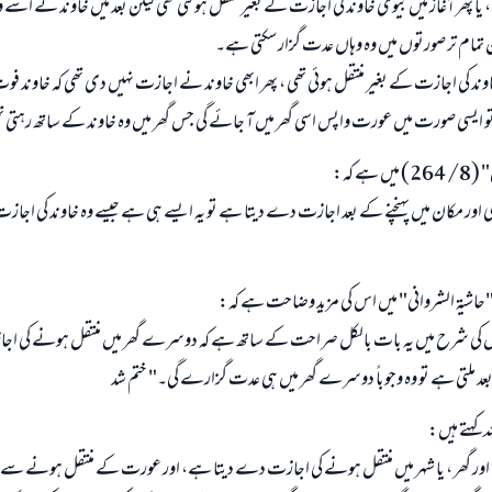
 پھر آغاز میں بیوی خاوند کی اجازت کے بغیر منتقل ہو گئی تھی لیکن بعد میں خاوند نے اسے 
م تر صورتوں میں وہ وہاں عدت گزار سکتی ہے۔
خاوند کی اجازت کے بغیر منتقل ہوئی تھی ، پھر ابھی خاوند نے اجازت نہیں دی تھی کہ خاوند فوت ہ
سی صورت میں عورت واپس اسی گھر میں آ جائے گی جس گھر میں وہ خاوند کے ساتھ رہتی ت
ہے کہ:
ی اور مکان میں پہنچنے کے بعد اجازت دے دیتا ہے تو یہ ایسے ہی ہے جیسے وہ خاوند کی اجاز
 "حاشية الشرواني" میں اس کی مزید وضاحت ہے کہ:
کی شرح میں یہ بات بالکل صراحت کے ساتھ ہے کہ دوسرے گھر میں منتقل ہونے کی اجا
د ملتی ہے تو وہ وجوباً دوسرے گھر میں ہی عدت گزارے گی۔" ختم شد
لہ کہتے ہیں:
ی اور گھر ، یا شہر میں منتقل ہونے کی اجازت دے دیتا ہے، اور عورت کے منتقل ہونے سے 