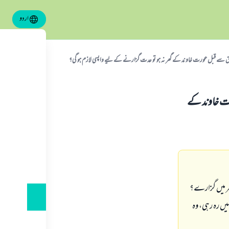
اردو
اق سے قبل عورت خاوند کے گھر نہ ہو تو عدت گزارنے کے لیے واپسی لازم ہو گی؟
رت خاوند کے
ھر میں گزارے؟
یں رہ رہی، وہ