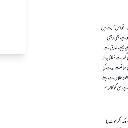
ہو۔ تو اس آیت میں
ویسے بھی رجعی
یے جیسے طلاق سے
ھر سے نکلنا جائز
کی ممانعت عدت کی
لبتہ طلاق سے پہلے
نے حق کو کالعدم
کہ اگر موت یا