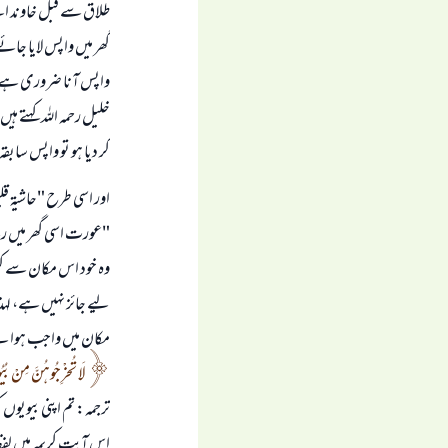
طلاق سے قبل خاوند اس
گھر میں واپس لایا جائے
واپس آنا ضروری ہ
خلیل رحمہ اللہ کہتے ہیں
کر دیا ہو تو واپس سابق
اور اسی طرح "حاشية قليوبي وعمير
"عورت اسی گھر میں رہے
وہ خود اس مکان سے کہی
لیے جائز نہیں ہے، لہذ
مکان میں واجب ہوا ہے،
لَا تُخْرِجُوهُنَّ مِنْ بُيُو
ترجمہ: تم اپنی بیویوں
اس آیت کریمہ میں لفظ