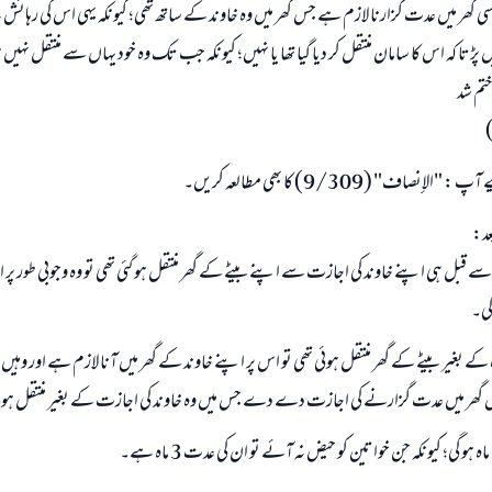
 گھر میں عدت گزارنا لازم ہے جس گھر میں وہ خاوند کے ساتھ تھی؛ کیونکہ یہی اس کی رہائ
ڑتا کہ اس کا سامان منتقل کر دیا گیا تھا یا نہیں؛ کیونکہ جب تک وہ خود یہاں سے منتقل نہیں ہ
تم شد
اف" (9/309) کا بھی مطالعہ کریں۔
عد:
سے قبل ہی اپنے خاوند کی اجازت سے اپنے بیٹے کے گھر منتقل ہو گئی تھی تو وہ وجوبی طور پر 
ی۔
 کے بغیر بیٹے کے گھر منتقل ہوئی تھی تو اس پر اپنے خاوند کے گھر میں آنا لازم ہے اور وہ
 اس گھر میں عدت گزارنے کی اجازت دے دے جس میں وہ خاوند کی اجازت کے بغیر منتقل ہو