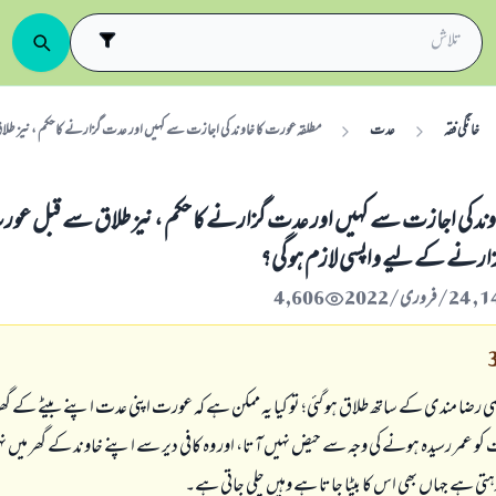
خانگی فقہ
عدت
مطلقہ عورت کا خاوند کی اجازت سے کہیں اور عدت گزارنے کا حکم ، نیز طل
وند کی اجازت سے کہیں اور عدت گزارنے کا حکم ، نیز طلاق سے قبل عو
گزارنے کے لیے واپسی لازم ہو گی؟
4,606
می رضا مندی کے ساتھ طلاق ہو گئی؛ تو کیا یہ ممکن ہے کہ عورت اپنی عدت اپنے بیٹے کے گ
و عمر رسیدہ ہونے کی وجہ سے حیض نہیں آتا، اور وہ کافی دیر سے اپنے خاوند کے گھر میں نہ
تی ہے جہاں بھی اس کا بیٹا جاتا ہے وہیں چلی جاتی ہے۔