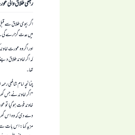
رجعی طلاق والی عورت
اگر بیوی طلاق سے قبل ک
میں عدت گزارے گی۔
اور اگر وہ عورت خاوند 
کہ اگر خاوند طلاق دی
تھا۔
چنانچہ امام شافعی رحمہ اللہ "الأم" (
"اگر خاوند نے جس گھر م
خاوند فوت ہو گیا تو ع
دے دی کہ وہ اس گھر 
مزید کہا: اس بات سے ک