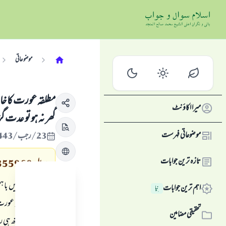
موضوعاتی
مطلقہ عورت کا خا
میرا اکاؤنٹ
گھر نہ ہو تو عدت 
موضوعاتی فہرست
23/رجب/1443 , 24/فروری/2022
تازہ ترین جوابات
سوال
355960
میاں بیوی میں باہ
اہم ترین جوابات
نِیا
واضح رہے کہ عورت ک
تحقیقی مضامین
بیٹے کے ساتھ ہی رہ