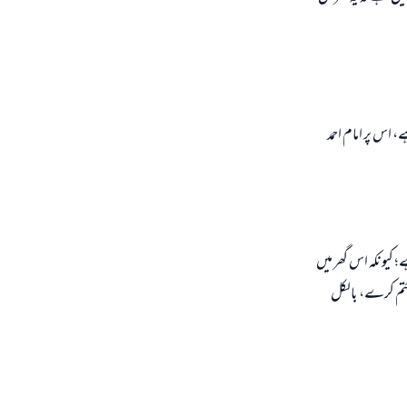
اس پر امام احمد
 کیونکہ اس گھر میں
 ختم کرے، بالکل