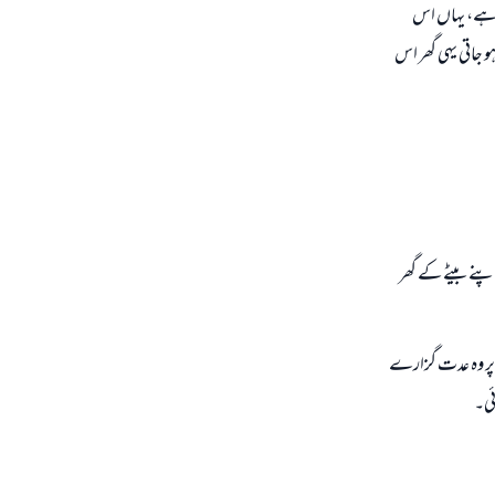
ش ہے، یہاں اس
و جاتی یہی گھر اس
اپنے بیٹے کے گھر
یں پر وہ عدت گزارے
ئی۔