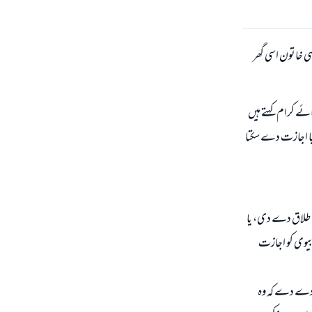
سی خاتون اسی گھر
ائے کرام کہتے ہیں
کیا اجازت دے سکتا
اسے طلاق دے دی، یا
 بیوی کو اجازت
ٹی دے دے کہ وہ