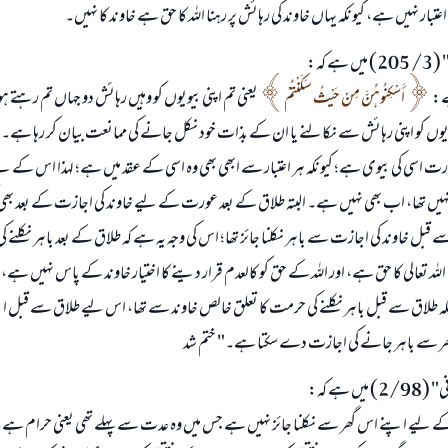
عتبار نہیں ہے، کیونکہ یہاں خاوند کی رہائش پر رہنا اللہ کا حق ہے خاوند کا نہیں۔
ے کہ:
ہے:
أَسْكِنُوهُنَّ مِنْ حَيْثُ سَكَنْتُمْ
یعنی تم اپنی بیویوں کو وہیں رہائش دو جہاں تم رہتے 
یوں کو اپنی رہائش سے نکالنے یا ان کے بذات خود نکل جانے کی ممانعت بیان کر رہا ہے۔ 
رت اسی کی بیوی ہے؛ کیونکہ ہر اعتبار سے ابھی بھی وہ اسی کے عقد میں ہے؛ لہذا اس کے ل
 نہیں تھا، اب بھی نہیں ہے۔ البتہ طلاق کے بعد عورت کے لیے خاوند کی اجازت کے بعد بھی گ
 قبل خاوند کی اجازت سے باہر نکلنا جائز تھا؛ اس کی وجہ یہ ہے کہ طلاق کے بعد باہر نکلنے 
ہ تعالی کا حق ہے، اور اللہ کے حق کو کالعدم قرار دینے کا اختیار خاوند کے پاس نہیں ہے، ا
یونکہ طلاق سے قبل باہر نکلنے کی حرمت کا تعلق خالص خاوند سے تھا، اس لیے طلاق سے قبل اپ
گھر سے باہر جانے کی اجازت دے سکتا ہے۔" ختم شد
ں ہے کہ:
لیے اپنے اس گھر سے نکلنا جائز نہیں ہے جس میں وہ عدت سے پہلے تھی یعنی حرام ہے، بل