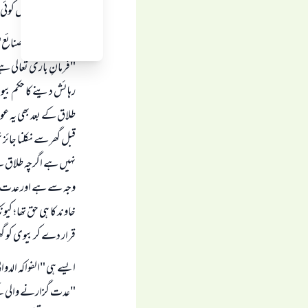
کا اس معاملے میں کوئی ا
جیسے کہ "بدائع الصنائع" (3/ 205) میں ہ
"فرمانِ باری تعالی 
رہائش دینے کا حکم بیو
طلاق کے بعد بھی یہ عو
قبل گھر سے نکلنا جائز
نہیں ہے اگرچہ طلاق سے
وجہ سے ہے اور عدت الل
خاوند کا ہی حق تھا؛ ک
قرار دے کر بیوی کو 
ایسے ہی "الفواكه الدواني" (2/98) می
"عدت گزارنے والی کے 