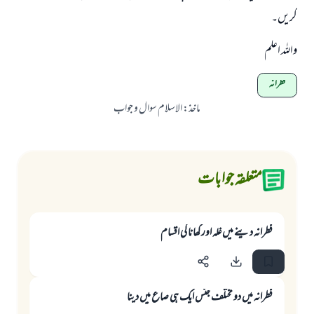
کریں۔
واللہ اعلم
فطرانہ
ماخذ
:
الاسلام سوال و جواب
متعلقہ جوابات
فطرانہ دينے ميں غلہ اور كھانا كى اقسام
فطرانہ ميں دو مختلف جنس ايك ہى صاع ميں دينا