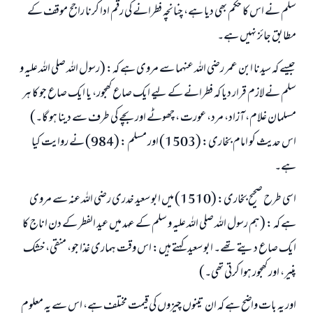
سلم نے اس کا حکم بھی دیا ہے، چنانچہ فطرانے کی رقم ادا کرنا راجح موقف کے
مطابق جائز نہیں ہے۔
جیسے کہ سیدنا ابن عمر رضی اللہ عنہما سے مروی ہے کہ: (رسول اللہ صلی اللہ علیہ و
سلم نے لازم قرار دیا کہ فطرانے کے لیے ایک صاع کھجور، یا ایک صاع جو کا ہر
مسلمان غلام، آزاد، مرد، عورت ، چھوٹے اور بچے کی طرف سے دینا ہو گا۔)
اس حدیث کو امام بخاری: (1503) اور مسلم : (984) نے روایت کیا
ہے۔
اسی طرح صحیح بخاری: (1510) میں ابو سعید خدری رضی اللہ عنہ سے مروی
ہے کہ : (ہم رسول اللہ صلی اللہ علیہ و سلم کے عہد میں عید الفطر کے دن اناج کا
ایک صاع دیتے تھے۔ ابو سعید کہتے ہیں: اس وقت ہماری غذا جو، منقی، خشک
پنیر، اور کھجور ہوا کرتی تھی۔)
اور یہ بات واضح ہے کہ ان تینوں چیزوں کی قیمت مختلف ہے، اس سے یہ معلوم