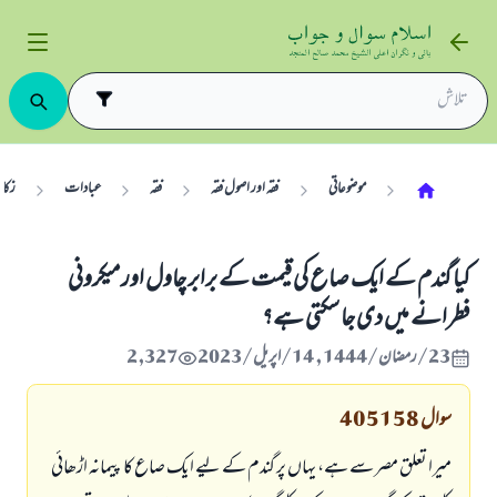
موضوعاتی
فقہ اور اصول فقہ
فقہ
عبادات
زکاۃ
کیا گندم کے ایک صاع کی قیمت کے برابر چاول اور میکرونی
فطرانے میں دی جا سکتی ہے؟
23/رمضان/1444 , 14/اپریل/2023
2,327
سوال
405158
میرا تعلق مصر سے ہے، یہاں پر گندم کے لیے ایک صاع کا پیمانہ اڑھائی