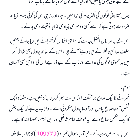
کے لیے کافی ہو گی یا نہیں؟ اور کیا اسے تول کر دیا جائے یا ماپ کر؟
پھر یہ میکرونی لوگوں کی اکثریت کی غذا نہیں ہے، اور نہ ہی اس کی کوئی بہت زیادہ
ضرورت ہوتی ہے کہ اسے کسی دوسری بنیادی غذا پر فوقیت دی جائے۔
اس لیے بہ ہر حال افضل یہ ہے کہ: انہی اجناس کو فطرانے میں دیا جائے جنہیں
سلف صالحین فطرانے میں دیتے آئے ہیں، اس کے ساتھ چاول بھی شامل کر
لیں یہ عمومی لوگوں کی غذا ہے اور ماپ کے لیے ذریعے اس کی ادائیگی بھی آسان
ہے۔
سوم:
فطرانے کا ایک صاع دو مختلف اجناس سے بھر کر دینا جائز نہیں ہے، مثلاً: ایک
شخص آدھا صاع چاول اور آدھا چاول مکرونی دے ۔ واجب یہ ہے کہ ایک جنس
کا ایک مکمل صاع دے، یہ موقف امام شافعی اور ابن حزم رحمہما اللہ کا ہے۔
اس بارے میں مزید کے لیے آپ سوال نمبر: (
109779
) کا جواب ملاحظہ