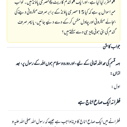
کلو مقرر کیا گیا ہے، اور ایک کلو گندم کا ریٹ 6 مصری پاؤنڈ ہیں۔ تو اب
میرا سوال یہ ہے کہ کیا 15 مصری پاؤنڈ کے برابر صرف میکرونی دینے کی
بجائے میکرونی اور چاول مکس کر کے دے دئیے جائیں، یا پھر صرف
گندم کی بنی ہوئی چیز ہی دے سکتے ہیں؟
جواب کا متن
ہمہ قسم کی حمد اللہ تعالی کے لیے، اور دورو و سلام ہوں اللہ کے رسول پر، بعد
ازاں:
اول:
فطرانہ ایک صاع اناج ہے
فطرانے میں ایک صاع اناج کا دینا واجب ہے جیسے کہ رسول اللہ صلی اللہ علیہ و