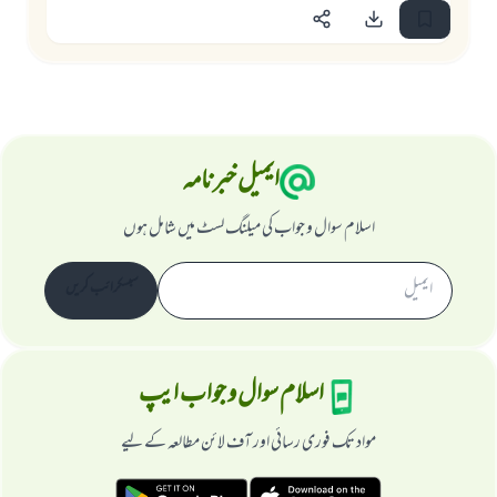
ایمیل خبرنامہ
اسلام سوال و جواب کی میلنگ لسٹ میں شامل ہوں
سبسکرائب کریں
اسلام سوال و جواب ایپ
مواد تک فوری رسائی اور آف لائن مطالعہ کے لیے