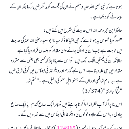
ہوتا ہے کہ نبی صلی اللہ علیہ و سلم نے ان کی قیمت کو مد نظر نہیں رکھا بلکہ ان کے
پیمانے کو دیکھا ہے۔
حافظ ابن حجر رحمہ اللہ اس حدیث کی شرح میں کہتے ہیں:
"اور گویا محسوس یہ ہوتا ہے کہ جن اشیا کا ذکر سیدنا ابو سعید رضی اللہ عنہ کی حدیث
میں ثابت ہے جب ان کی ادا کی جانے والی مقدار کو یکساں قرار دیا گیا ہے
حالانکہ ان کی قیمتیں الگ الگ ہیں، تو اس سے پتا چلا کہ کسی بھی جنس سے مقررہ
مقدار میں ہی غلہ دینا ہے، اس لیے گندم اور دیگر غذائی اجناس میں کوئی فرق نہیں
ہے، یہ امام شافعی اور ان کے ہمنوا اہل علم کی دلیل ہے۔" ختم شد
"فتح الباری" (3/374)
اس بنا پر اگر آپ فطرانہ ادا کرنا چاہتے ہیں تو پھر ایک صاع گندم، یا ایک صاع
چاول، یا اس کے علاوہ لوگوں کی دیگر غذائی اجناس میں سے غلہ دیں گے۔
مزید کے لیے آپ سوال نمبر: (
124965
) کا جواب ملاحظہ فرمائیں؛ اس میں