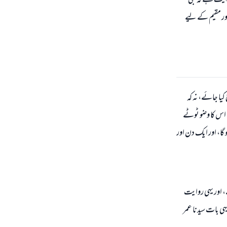
لہ عنہ سے روایت ہے کہ نبی
اور مقیم کے لیے
ا جائے، نہ کہ
 اس کا وضو ٹوٹے
ہوئے موزوں پر مسح کرے تو مسح کی مدت کا آغاز 12 بجے سے ہو گا، اور ایک دن اور
ے، اور یہی روایت
ہی بات سیدنا عمر