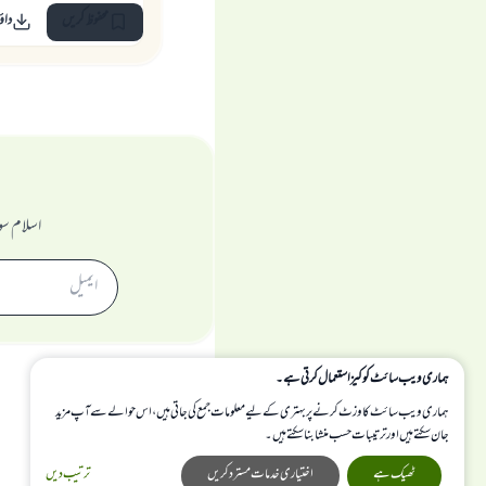
محفوظ کریں
داؤ
اسلام سو
ہماری ویب سائٹ کوکیز استعمال کرتی ہے۔
ہماری ویب سائٹ کا وزٹ کرنے پر بہتری کے لیے معلومات جمع کی جاتی ہیں، اس حوالے سے آپ مزید
جان سکتے ہیں اور ترتیبات حسب منشا بنا سکتے ہیں۔
ٹھیک ہے
اختیاری خدمات مسترد کریں
ترتیب دیں