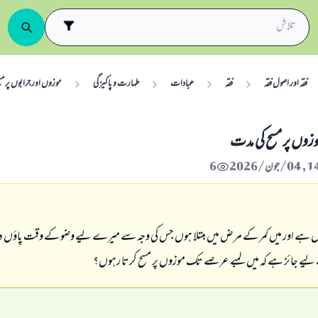
فقہ اور اصول فقہ
فقہ
عبادات
طہارت و پاکيزگی
موزوں اور جرابوں پر مس
وں پر مسح کی مدت
6
ل ہے اور میں کمر کے مرض میں مبتلا ہوں جس کی وجہ سے میرے لیے وضو کے وقت پاؤں دھ
یے جائز ہے کہ میں لمبے عرصے تک موزوں پر مسح کرتا رہوں؟