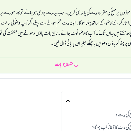
موزوں پر مسح کی مقررہ مدت کی پابندی کریں۔ جب یہ مدت پوری ہو جائے تو پھر موزے پر مس
یں اتار کر نئے وضو کے ساتھ پہننا ہو گا۔ البتہ مدت ختم ہونے سے پہلے اگر آپ وضو کی حالت 
پڑھ سکتے ہیں یہاں تک کہ آپ کا وضو ٹوٹ جائے۔ رہی بات پاؤں دھونے میں مشقت کی تو 
سی پر بیٹھ کر پاؤں دھو لیں یا جھکے بغیر ان پر پانی ڈال لیں۔
متعلقہ جوابات
ح کی مدت:
 کی مدت کا آغاز کب ہو گا؟