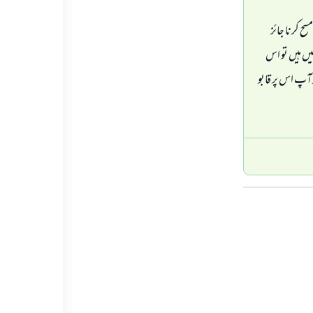
ح کرنا جائز
میں ہیں تو اس
آپ اس پر قابو