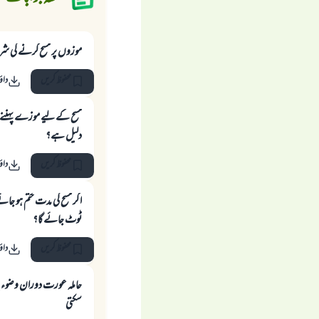
موزوں پر مسح كرنے كى ش
محفوظ کریں
داؤ
مسح کے لیے موزے پہننے س
دلیل ہے؟
محفوظ کریں
داؤ
اگر مسح کی مدت ختم ہو جائے 
ٹوٹ جائے گا؟
محفوظ کریں
داؤ
حاملہ عورت دوران وضوء پ
سكتى