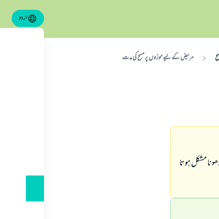
اردو
ح
مریض کے لیے موزوں پر مسح کی مدت
ونا مشکل ہوتا