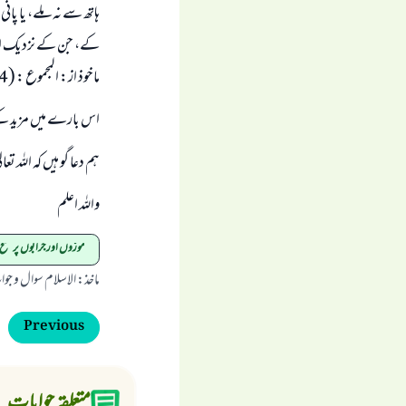
ہاتھ سے نہ ملے، یا پان
کے، جن کے نزدیک اع
ماخوذ از: المجموع : (2/214)
اس بارے میں مزید ک
ہم دعا گو ہیں کہ اللہ 
واللہ اعلم
موزوں اور جرابوں پر مسح
ماخذ
:
الاسلام سوال و جو
Previous
متعلقہ جوابات