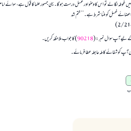
ی میں غوطہ لگا لے تو اس کا وضو اور غسل درست ہو گا۔ یہی جمہور علما کا قول ہے، سوائے امام
ضائے غسل کو ملنا شرط ہے۔‘‘ ختم شد
ے لیے آپ سوال نمبر: (
90218
) کا جواب ملاحظہ کریں۔
تعالی آپ کو شفائے کاملہ عاجلہ عطا فرمائے۔
اب