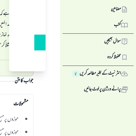
مضامین
آپ پر لازم ہے کہ 
نہیں رہتا، بلکہ انہ
کتب
وضو کے ساتھ نماز 
سوال بھیجیں
پا سکتے ہیں، مثلاً کر
محفوظ کردہ
انٹرنیٹ کے بغیر مطالعہ کریں
نِیا
جواب کا متن
پرانے ورژن پر لوٹ جائیں
مشمولات
موزوں پر مس
موزوں پر مسح