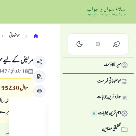
موضوعاتی
مریض کے لیے موز
میرا اکاؤنٹ
18/ذو الحجة/1447 , 04/جون/2026
موضوعاتی فہرست
سوال
95230
تازہ ترین جوابات
میری عمر ساٹھ سا
ہے۔ تو کیا میرے ل
اہم ترین جوابات
نِیا
تحقیقی مضامین
جواب کا خلاصہ