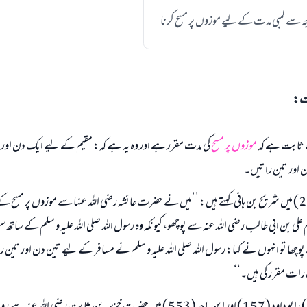
ہ سے لمبی مدت کے لیے موزوں پر مسح کرنا
دت:
 ثابت ہے کہ
موزوں پر مسح
کی مدت مقرر ہے اور وہ یہ ہے کہ: مقیم کے لیے ایک دن اور
 اور تین راتیں۔
چنانچہ صحیح مسلم (276) میں شریح بن ہانی کہتے ہیں: ’’میں نے حضرت عائشہ رضی اللہ عنہا سے موزوں پر م
 علی بن ابی طالب رضی اللہ عنہ سے پوچھو، کیونکہ وہ رسول اللہ صلی اللہ علیہ و سلم کے سات
ھا تو انہوں نے کہا: رسول اللہ صلی اللہ علیہ و سلم نے مسافر کے لیے تین دن اور تین ر
رات مقرر کی ہیں۔‘‘