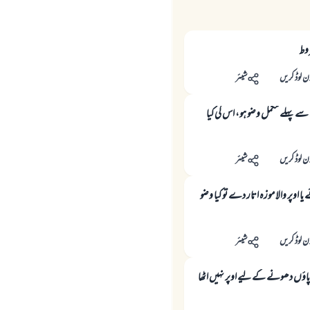
روط
ن لوڈ کریں
شیئر
ے پہلے مکمل وضو ہو، اس کی کیا
ن لوڈ کریں
شیئر
یا اوپر والا موزہ اتار دے تو کیا وضو
ن لوڈ کریں
شیئر
اؤں دھونے كے ليے اوپر نہيں اٹھا