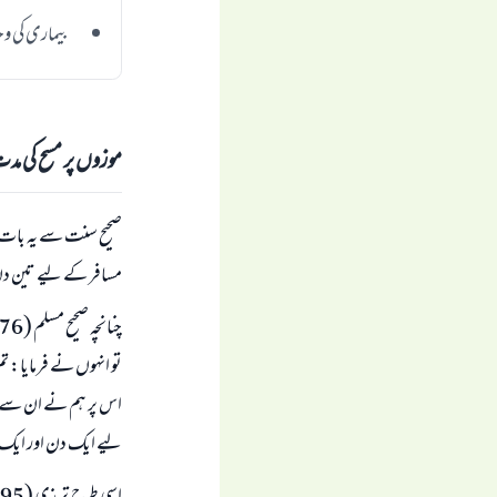
بیماری کی وج
موزوں پر مسح کی م
صحیح سنت سے یہ بات
مسافر کے لیے تین دن
تو انہوں نے فرمایا: تم
اس پر ہم نے ان سے پوچ
لیے ایک دن اور ایک 