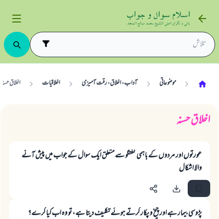
موضوعاتی
آداب، اخلاق، رقت آمیزی
اخلاقیات
اخلاق حسنہ
اخلاق حسنہ
عورتوں اور مردوں کے باہمی گفتگو سے متعلق ایک سوال کے جواب میں پیش آنے
والا اشکال
پڑوسی بیمار ہے اور چیخ و پکار کرتے ہوئے تکلیف دیتا ہے، تو وہ اب کیا کرے؟