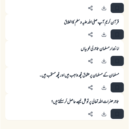
جواب نمبر 110845 نے نکاح ٹوٹنے سے بچایا۔
امت مسلمہ کے واسطے جوابات پیش کرنے کے لیے ہماری مدد کریں
قرآن کریم آپ صلی اللہ علیہ و سلم کا اخلاق
رسول اللہ صلی اللہ علیہ و سلم کا فرمان ہے:
نیکی کی رہنمائی کرنے والے کو بھی نیکی کرنے والے کے برابر اجر ملتا ہے۔
(مسلم : 1893)
امانتدار مسلمان تاجر کی خوبیاں
ابھی تعاون کریں
مسلمان کے مسلمان پر حقوق کچھ واجب ہیں اور کچھ مستحب ہیں۔
تاجر حضرات اللہ تعالی پر توکل کیسے حاصل کر سکتے ہیں؟